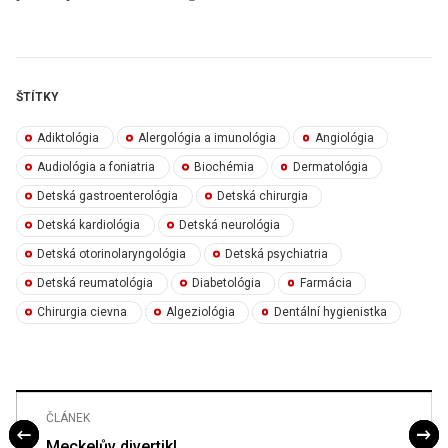
ŠTÍTKY
Adiktológia
Alergológia a imunológia
Angiológia
Audiológia a foniatria
Biochémia
Dermatológia
Detská gastroenterológia
Detská chirurgia
Detská kardiológia
Detská neurológia
Detská otorinolaryngológia
Detská psychiatria
Detská reumatológia
Diabetológia
Farmácia
Chirurgia cievna
Algeziológia
Dentální hygienistka
ČLÁNEK
Meckelův divertikl