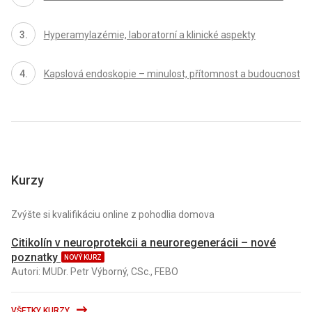
Hyperamylazémie, laboratorní a klinické aspekty
Kapslová endoskopie – minulost, přítomnost a budoucnost
Kurzy
Zvýšte si kvalifikáciu online z pohodlia domova
Citikolín v neuroprotekcii a neuroregenerácii – nové
poznatky
NOVÝ KURZ
Autori: MUDr. Petr Výborný, CSc., FEBO
VŠETKY KURZY