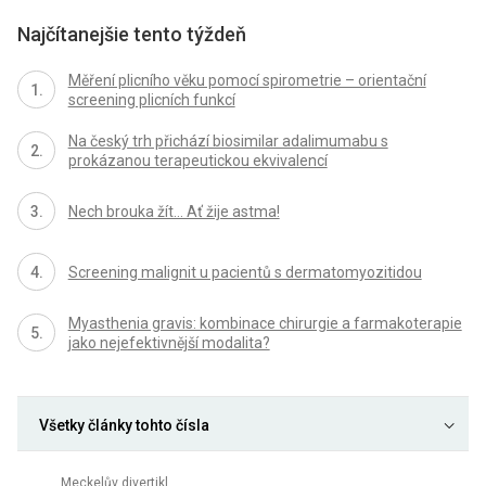
Najčítanejšie tento týždeň
Měření plicního věku pomocí spirometrie – orientační
screening plicních funkcí
Na český trh přichází biosimilar adalimumabu s
prokázanou terapeutickou ekvivalencí
Nech brouka žít… Ať žije astma!
Screening malignit u pacientů s dermatomyozitidou
Myasthenia gravis: kombinace chirurgie a farmakoterapie
jako nejefektivnější modalita?
Všetky články tohto čísla
Meckelův divertikl