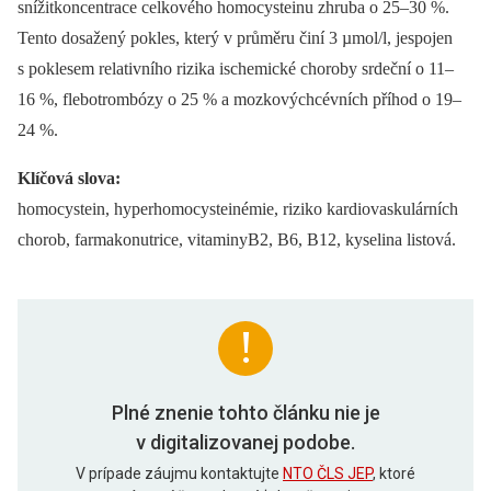
snížitkoncentrace celkového homocysteinu zhruba o 25–30 %.
Tento dosažený pokles, který v průměru činí 3 µmol/l, jespojen
s poklesem relativního rizika ischemické choroby srdeční o 11–
16 %, flebotrombózy o 25 % a mozkovýchcévních příhod o 19–
24 %.
Klíčová slova:
homocystein, hyperhomocysteinémie, riziko kardiovaskulárních
chorob, farmakonutrice, vitaminyB2, B6, B12, kyselina listová.
Plné znenie tohto článku nie je
v digitalizovanej podobe.
V prípade záujmu kontaktujte
NTO ČLS JEP
, ktoré