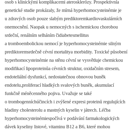
osob s klinickými komplikacemi aterosklerózy. Prospektivnía
genetické studie prokázaly, že mírná hyperhomocysteinémie je
u zdravých osob pouze slabým prediktoremkardiovaskulárních
onemocnění. Naopak u nemocných s ischemickou chorobou
srdeční, renálním selháním čidiabetesmellitus
a tromboembolickou nemocí je hyperhomocysteinémie silným
prediktoremsrdečně cévní mortalitya morbidity. Toxické působení
hyperhomocysteinémie na stěnu cévní se vysvětluje chemickou
modifikací lipoproteinůa cévních struktur, oxidačním stresem,
endoteliální dysfunkcí, nedostatečnou obnovou buněk
endotelu,proliferací hladkých svalových buněk, akumulací
funkčně méněcenného pojiva. Uvažuje se také
o trombogenníchúčincích i zvýšené expresi proteinů regulujících
hladiny cholesterolu a mastných kyselin v játrech. Léčba
hyperhomocysteinémiespočívá v podávání farmakologických
dávek kyseliny listové, vitaminu B12 a B6, které mohou