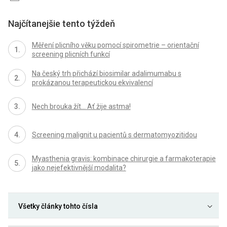
Najčítanejšie tento týždeň
Měření plicního věku pomocí spirometrie – orientační
screening plicních funkcí
Na český trh přichází biosimilar adalimumabu s
prokázanou terapeutickou ekvivalencí
Nech brouka žít… Ať žije astma!
Screening malignit u pacientů s dermatomyozitidou
Myasthenia gravis: kombinace chirurgie a farmakoterapie
jako nejefektivnější modalita?
Všetky články tohto čísla