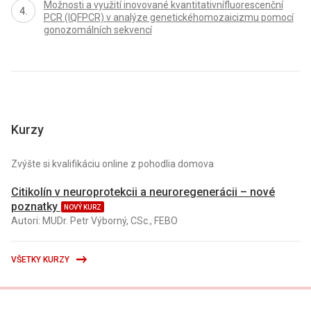
Možnosti a využití inovované kvantitativnífluorescenční
PCR (IQFPCR) v analýze genetickéhomozaicizmu pomocí
gonozomálních sekvencí
Kurzy
Zvýšte si kvalifikáciu online z pohodlia domova
Citikolín v neuroprotekcii a neuroregenerácii – nové
poznatky
NOVÝ KURZ
Autori: MUDr. Petr Výborný, CSc., FEBO
VŠETKY KURZY