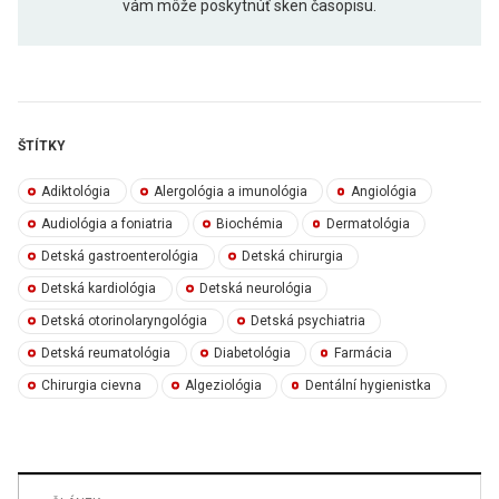
vám môže poskytnúť sken časopisu.
ŠTÍTKY
Adiktológia
Alergológia a imunológia
Angiológia
Audiológia a foniatria
Biochémia
Dermatológia
Detská gastroenterológia
Detská chirurgia
Detská kardiológia
Detská neurológia
Detská otorinolaryngológia
Detská psychiatria
Detská reumatológia
Diabetológia
Farmácia
Chirurgia cievna
Algeziológia
Dentální hygienistka