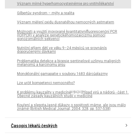
Význam mírné hyperhomocysteinémie pro vnitřnílékařství
Gilbertův syndrom – mýty a realita
Význam měření oxidu dusnatéhou nemocných astmatem
Možnosti a využití inovované kvantitativnífluorescenční PCR
(IQFPCR) v analýze genetickéhomozaicizmu pomocí
gonozomálních sekvencí
Nutriční příjem dětí ve věku 9–24 měsíců ve srovnánís
doporučenými dávkami
Problematika detekce a biopsie sentinelové uzlinyu maligních
melanomů a karcinomu prsu
Monoklonální gamapatie v souboru 1683 dárcůplazmy
Lze určit kompetenci nemocného?
K problému kauzality v medicíněPřípad virů a nádorů - část 1.
Obecné zásady kauzálních studií v medicíně
Kouření a slepotaJasné důkazy o spojitosti máme, ale jsou málo
známé (British Medical Journal, 2004, 328, pp. 537-538)
Časopis lékařů českých