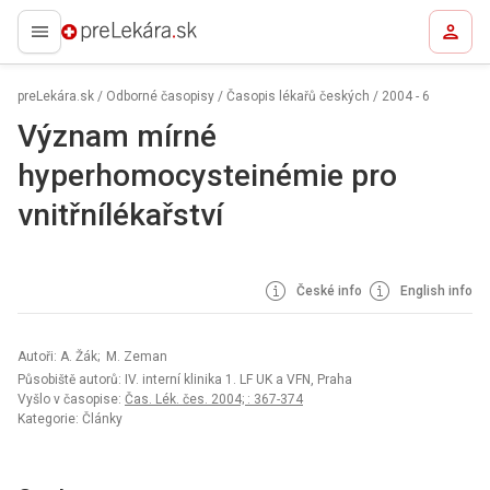
preLekára.sk
preLekára.sk
/
Odborné časopisy
/
Časopis lékařů českých
/
2004 - 6
Význam mírné
hyperhomocysteinémie pro
vnitřnílékařství
České info
English info
Autoři: A. Žák; M. Zeman
Působiště autorů: IV. interní klinika 1. LF UK a VFN, Praha
Vyšlo v časopise:
Čas. Lék. čes. 2004; : 367-374
Kategorie: Články