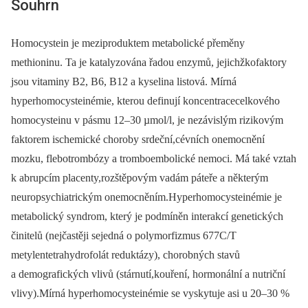
Souhrn
Homocystein je meziproduktem metabolické přeměny
methioninu. Ta je katalyzována řadou enzymů, jejichžkofaktory
jsou vitaminy B2, B6, B12 a kyselina listová. Mírná
hyperhomocysteinémie, kterou definují koncentracecelkového
homocysteinu v pásmu 12–30 µmol/l, je nezávislým rizikovým
faktorem ischemické choroby srdeční,cévních onemocnění
mozku, flebotrombózy a tromboembolické nemoci. Má také vztah
k abrupcím placenty,rozštěpovým vadám páteře a některým
neuropsychiatrickým onemocněním.Hyperhomocysteinémie je
metabolický syndrom, který je podmíněn interakcí genetických
činitelů (nejčastěji sejedná o polymorfizmus 677C/T
metylentetrahydrofolát reduktázy), chorobných stavů
a demografických vlivů (stárnutí,kouření, hormonální a nutriční
vlivy).Mírná hyperhomocysteinémie se vyskytuje asi u 20–30 %