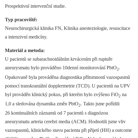
Prospektivní intervenční studie.
Typ pracoviště:
Neurochirurgická klinika FN, Klinika anesteziologie, resuscitace
a intenzivní medicíny.
Materiál a metoda:
U pacientů se subarachnoidálním krvácením při ruptuře
aneurysmatu bylo prováděno 10denní monitorování PbtO
.
2
Opakovaně byla prováděna diagnostika přítomností vazospasmů
pomocí transkraniální dopplermetrie (TCD). U pacientů na UPV
byl prováděn klinický pokus, při kterém bylo zvýšeno FiO
na
2
1,0 a sledována dynamika změn PbtO
. Takto jsme pořídili
2
26 kontinuálních záznamů od 7 pacientů s diagnózou
aneurysmatu arteria cerebri media (ACM). Hodnotili jsme vliv
vazospasmů, klinického stavu pacienta při přijetí (HH) a outcome