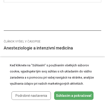
ČLÁNOK VYŠIEL V ČASOPISE
Anesteziologie a intenzivní medicína
2009
Keď kliknete na "Súhlasím" s používaním všetkých súborov
Číslo
cookie, vyjadrujete tým svoj súhlas s ich ukladaním do vášho
2
zariadenia a s pomocou pri vašej navigácii na stránke, analýze
využívania údajov pri našich marketingových aktivitách.
Podrobné nastavenia
Súhlasím a pokračovať