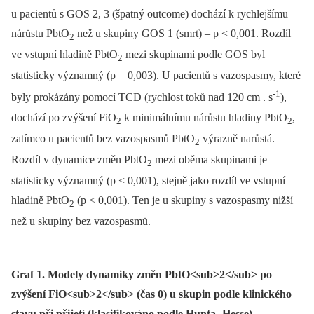
u pacientů s GOS 2, 3 (špatný outcome) dochází k rychlejšímu
nárůstu PbtO
než u skupiny GOS 1 (smrt) –⁠ p < 0,001. Rozdíl
2
ve vstupní hladině PbtO
mezi skupinami podle GOS byl
2
statisticky významný (p = 0,003). U pacientů s vazospasmy, které
-1
byly prokázány pomocí TCD (rychlost toků nad 120 cm . s
),
dochází po zvýšení FiO
k minimálnímu nárůstu hladiny PbtO
,
2
2
zatímco u pacientů bez vazospasmů PbtO
výrazně narůstá.
2
Rozdíl v dynamice změn PbtO
mezi oběma skupinami je
2
statisticky významný (p < 0,001), stejně jako rozdíl ve vstupní
hladině PbtO
(p < 0,001). Ten je u skupiny s vazospasmy nižší
2
než u skupiny bez vazospasmů.
Graf 1. Modely dynamiky změn PbtO<sub>2</sub> po
zvýšení FiO<sub>2</sub> (čas 0) u skupin podle klinického
stavu při přijetí (klasifikováno podle Hunta- Hesse)