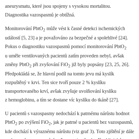
aneurysmatu, které jsou spojeny s vysokou mortalitou.
Diagnostika vazospasmů je obtížná.
Monitorování PbtO
může vést k časné detekci ischemických
2
událostí [5, 23] a je považováno za bezpečné a spolehlivé [24].
Pokus o diagnostiku vazospasmů pomocí monitorování PbtO
2
u uměle ventilovaných pacientů zatím proveden nebyl, avšak
změny PbtO
při zvyšování FiO
již byly popsány [23, 25, 26].
2
2
Předpokládá se, že hlavní podíl na tomto jevu má kyslík
rozpuštěný v krvi. Ten sice tvoří pouze 2 % kyslíku
transportovaného krví, avšak zvyšuje uvolňování kyslíku
z hemoglobinu, a tím se dostane víc kyslíku do tkáně [27].
U pacientů s vazospasmy nedochází k patrnému nárůstu hodnot
PbtO
po zvýšení FiO
, jak je patrné u pacientů bez vazospasmů,
2
2
kde dochází k výraznému nárůstu (viz graf 3). Toto zjištění je dále