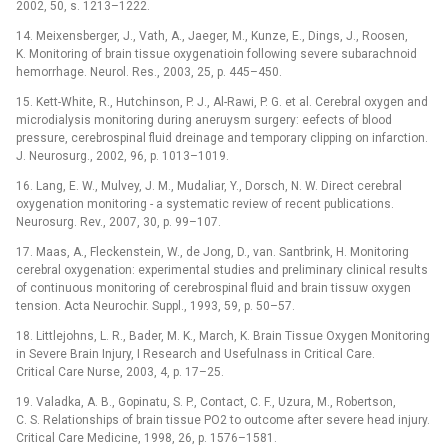
2002, 50, s. 1213–1222.
14. Meixensberger, J., Vath, A., Jaeger, M., Kunze, E., Dings, J., Roosen,
K. Monitoring of brain tissue oxygenatioin following severe subarachnoid
hemorrhage. Neurol. Res., 2003, 25, p. 445–450.
15. Kett-White, R., Hutchinson, P. J., Al-Rawi, P. G. et al. Cerebral oxygen and
microdialysis monitoring during aneruysm surgery: eefects of blood
pressure, cerebrospinal fluid dreinage and temporary clipping on infarction.
J. Neurosurg., 2002, 96, p. 1013–1019.
16. Lang, E. W., Mulvey, J. M., Mudaliar, Y., Dorsch, N. W. Direct cerebral
oxygenation monitoring -⁠ a systematic review of recent publications.
Neurosurg. Rev., 2007, 30, p. 99–107.
17. Maas, A., Fleckenstein, W., de Jong, D., van. Santbrink, H. Monitoring
cerebral oxygenation: experimental studies and preliminary clinical results
of continuous monitoring of cerebrospinal fluid and brain tissuw oxygen
tension. Acta Neurochir. Suppl., 1993, 59, p. 50–57.
18. Littlejohns, L. R., Bader, M. K., March, K. Brain Tissue Oxygen Monitoring
in Severe Brain Injury, I Research and Usefulnass in Critical Care.
Critical Care Nurse, 2003, 4, p. 17–25.
19. Valadka, A. B., Gopinatu, S. P., Contact, C. F., Uzura, M., Robertson,
C. S. Relationships of brain tissue PO2 to outcome after severe head injury.
Critical Care Medicine, 1998, 26, p. 1576–1581.