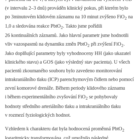
(v intervalu 2–3 dnů) prováděn klinický pokus, při kterém bylo
po 3minutovém klidovém záznamu na 10 minut zvýšeno FiO
na
2
1,0 a sledována reakce PbtO
. Takto jsme pořídili
2
26 kontinuálních záznamů. Jako hlavní parametr jsme hodnotili
vliv vazospasmů na dynamiku změn PbtO
při zvýšení FiO
.
2
2
Jako doplňující parametry byly vyhodnoceny HH (jako ukazatel
klinického stavu) a GOS (jako výsledný stav pacienta). U všech
pacientů zkoumaného souboru bylo zavedeno monitorování
intrakraniálního tlaku (ICP) parenchymovým čidlem nebo pomocí
zevní komorové drenáže. Během periody klidového záznamu
i během experimentálního zvyšování FiO
se pohybovaly
2
hodnoty středního arteriálního tlaku a intrakraniálního tlaku
v rozmezí fyziologických hodnot.
Vzhledem k charakteru dat byla hodnocená proměnná PbtO
2
logaritmicky transformována, což umožnilo následné