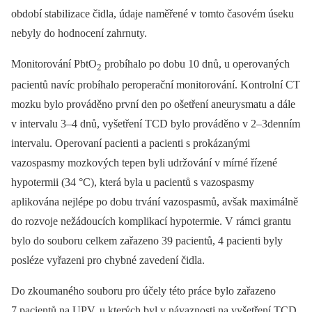
období stabilizace čidla, údaje naměřené v tomto časovém úseku
nebyly do hodnocení zahrnuty.
Monitorování PbtO
probíhalo po dobu 10 dnů, u operovaných
2
pacientů navíc probíhalo peroperační monitorování. Kontrolní CT
mozku bylo prováděno první den po ošetření aneurysmatu a dále
v intervalu 3–4 dnů, vyšetření TCD bylo prováděno v 2–3denním
intervalu. Operovaní pacienti a pacienti s prokázanými
vazospasmy mozkových tepen byli udržování v mírné řízené
hypotermii (34 °C), která byla u pacientů s vazospasmy
aplikována nejlépe po dobu trvání vazospasmů, avšak maximálně
do rozvoje nežádoucích komplikací hypotermie. V rámci grantu
bylo do souboru celkem zařazeno 39 pacientů, 4 pacienti byly
posléze vyřazeni pro chybné zavedení čidla.
Do zkoumaného souboru pro účely této práce bylo zařazeno
7 pacientů na UPV, u kterých byl v návaznosti na vyšetření TCD