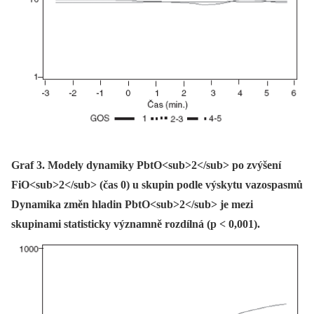
Graf 3. Modely dynamiky PbtO<sub>2</sub> po zvýšení
FiO<sub>2</sub> (čas 0) u skupin podle výskytu vazospasmů
Dynamika změn hladin PbtO<sub>2</sub> je mezi
skupinami statisticky významně rozdílná (p < 0,001).