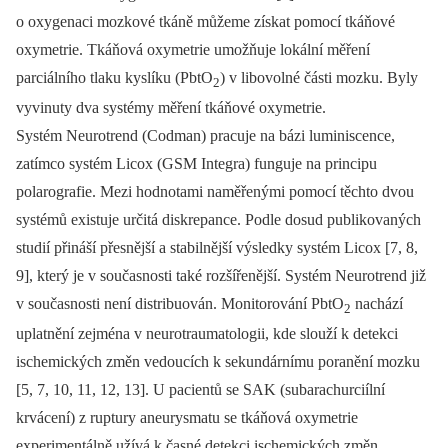
o oxygenaci mozkové tkáně můžeme získat pomocí tkáňové
oxymetrie. Tkáňová oxymetrie umožňuje lokální měření
parciálního tlaku kyslíku (PbtO
) v libovolné části mozku. Byly
2
vyvinuty dva systémy měření tkáňové oxymetrie.
Systém Neurotrend (Codman) pracuje na bázi luminiscence,
zatímco systém Licox (GSM Integra) funguje na principu
polarografie. Mezi hodnotami naměřenými pomocí těchto dvou
systémů existuje určitá diskrepance. Podle dosud publikovaných
studií přináší přesnější a stabilnější výsledky systém Licox [7, 8,
9], který je v současnosti také rozšířenější. Systém Neurotrend již
v současnosti není distribuován. Monitorování PbtO
nachází
2
uplatnění zejména v neurotraumatologii, kde slouží k detekci
ischemických změn vedoucích k sekundárnímu poranění mozku
[5, 7, 10, 11, 12, 13]. U pacientů se SAK (subarachurciílní
krvácení) z ruptury aneurysmatu se tkáňová oxymetrie
experimentálně užívá k časné detekci ischemických změn