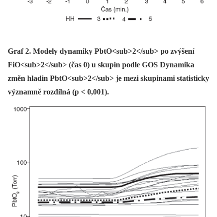
Graf 2. Modely dynamiky PbtO<sub>2</sub> po zvýšení
FiO<sub>2</sub> (čas 0) u skupin podle GOS Dynamika
změn hladin PbtO<sub>2</sub> je mezi skupinami statisticky
významně rozdílná (p < 0,001).