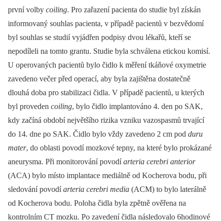
první volby
coiling
. Pro zařazení pacienta do studie byl získán
informovaný souhlas pacienta, v případě pacientů v bezvědomí
byl souhlas se studií vyjádřen podpisy dvou lékařů, kteří se
nepodíleli na tomto grantu. Studie byla schválena etickou komisí.
U operovaných pacientů bylo čidlo k měření tkáňové oxymetrie
zavedeno večer před operací, aby byla zajištěna dostatečně
dlouhá doba pro stabilizaci čidla. V případě pacientů, u kterých
byl proveden
coiling
, bylo čidlo implantováno 4. den po SAK,
kdy začíná období největšího rizika vzniku vazospasmů trvající
do 14. dne po SAK. Čidlo bylo vždy zavedeno 2 cm pod
duru
mater
, do oblasti povodí mozkové tepny, na které bylo prokázané
aneurysma. Při monitorování povodí
arteria cerebri anterior
(ACA) bylo místo implantace mediálně od Kocherova bodu, při
sledování povodí
arteria cerebri media
(ACM) to bylo laterálně
od Kocherova bodu. Poloha čidla byla zpětně ověřena na
kontrolním CT mozku. Po zavedení čidla následovalo 6hodinové