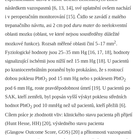
následkem vazospasmů [6, 13, 14], své uplatnění ovšem nachází
i v peroperačním monitorování [15]. Čidlo se zavádí z malého
trepanačního návrtu, asi 2 cm pod
duru mater
do neelokventní
oblasti mozku (oblast, ve které nejsou soustředěny důležité
2
mozkové funkce). Rozsah měřené oblasti činí 5–17 mm
.
Fyziologické hodnoty jsou 25–35 mm Hg [16, 17, 18], hodnoty
signalizující ischémii jsou nižší než 15 mm Hg [18]. U pacientů
po kraniocerebrálním poranění bylo prokázáno, že s rostoucí
dobou poklesu PbtO
pod 15 mm Hg nebo s poklesem PbtO
2
2
pod 6 mm Hg, roste pravděpodobnost úmrtí [19]. U pacientů po
SAK, kteří zemřeli, byl popsán vyšší výskyt poklesu středních
hodnot PbtO
pod 10 mmHg než už pacientů, kteří přežili [6].
2
Cílem práce je zhodnotit vliv: klinického stavu pacienta při přijetí
(Hunt Hesse, HH) [20], výsledného stavu pacienta
(Glasgow Outcome Score, GOS) [20] a přítomnosti vazospasmů