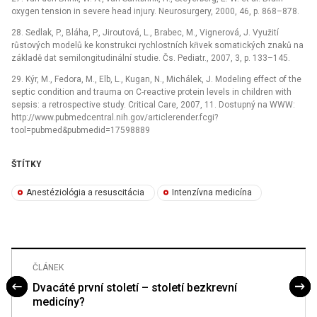
oxygen tension in severe head injury. Neurosurgery, 2000, 46, p. 868–878.
28. Sedlak, P., Bláha, P., Jiroutová, L., Brabec, M., Vignerová, J. Využití
růstových modelů ke konstrukci rychlostních křivek somatických znaků na
základě dat semilongitudinální studie. Čs. Pediatr., 2007, 3, p. 133–145.
29. Kýr, M., Fedora, M., Elb, L., Kugan, N., Michálek, J. Modeling effect of the
septic condition and trauma on C-reactive protein levels in children with
sepsis: a retrospective study. Critical Care, 2007, 11. Dostupný na WWW:
http://www.pubmedcentral.nih.gov/articlerender.fcgi?
tool=pubmed&pubmedid=17598889
ŠTÍTKY
Anestéziológia a resuscitácia
Intenzívna medicína
ČLÁNEK
Dvacáté první století – století bezkrevní
medicíny?