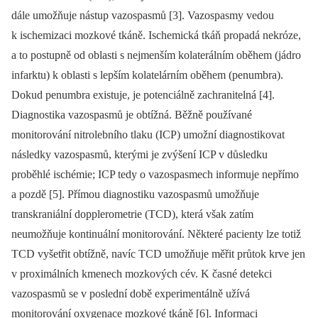
dále umožňuje nástup vazospasmů [3]. Vazospasmy vedou
k ischemizaci mozkové tkáně. Ischemická tkáň propadá nekróze,
a to postupně od oblasti s nejmenším kolaterálním oběhem (jádro
infarktu) k oblasti s lepším kolatelárním oběhem (penumbra).
Dokud penumbra existuje, je potenciálně zachranitelná [4].
Diagnostika vazospasmů je obtížná. Běžně používané
monitorování nitrolebního tlaku (ICP) umožní diagnostikovat
následky vazospasmů, kterými je zvýšení ICP v důsledku
proběhlé ischémie; ICP tedy o vazospasmech informuje nepřímo
a pozdě [5]. Přímou diagnostiku vazospasmů umožňuje
transkraniální dopplerometrie (TCD), která však zatím
neumožňuje kontinuální monitorování. Některé pacienty lze totiž
TCD vyšetřit obtížně, navíc TCD umožňuje měřit průtok krve jen
v proximálních kmenech mozkových cév. K časné detekci
vazospasmů se v poslední době experimentálně užívá
monitorování oxygenace mozkové tkáně [6]. Informaci