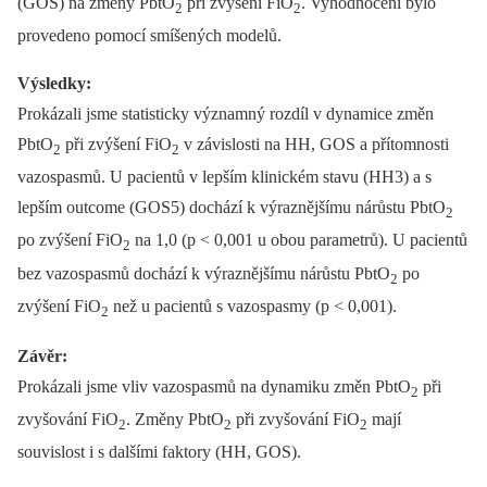
(GOS) na změny PbtO
při zvýšení FiO
. Vyhodnocení bylo
2
2
provedeno pomocí smíšených modelů.
Výsledky:
Prokázali jsme statisticky významný rozdíl v dynamice změn
PbtO
při zvýšení FiO
v závislosti na HH, GOS a přítomnosti
2
2
vazospasmů. U pacientů v lepším klinickém stavu (HH3) a s
lepším outcome (GOS5) dochází k výraznějšímu nárůstu PbtO
2
po zvýšení FiO
na 1,0 (p < 0,001 u obou parametrů). U pacientů
2
bez vazospasmů dochází k výraznějšímu nárůstu PbtO
po
2
zvýšení FiO
než u pacientů s vazospasmy (p < 0,001).
2
Závěr:
Prokázali jsme vliv vazospasmů na dynamiku změn PbtO
při
2
zvyšování FiO
. Změny PbtO
při zvyšování FiO
mají
2
2
2
souvislost i s dalšími faktory (HH, GOS).