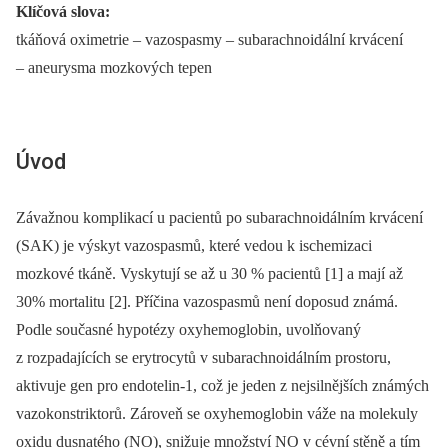
Klíčová slova:
tkáňová oximetrie –⁠ vazospasmy –⁠ subarachnoidální krvácení
–⁠ aneurysma mozkových tepen
Úvod
Závažnou komplikací u pacientů po subarachnoidálním krvácení
(SAK) je výskyt vazospasmů, které vedou k ischemizaci
mozkové tkáně. Vyskytují se až u 30 % pacientů [1] a mají až
30% mortalitu [2]. Příčina vazospasmů není doposud známá.
Podle současné hypotézy oxyhemoglobin, uvolňovaný
z rozpadajících se erytrocytů v subarachnoidálním prostoru,
aktivuje gen pro endotelin-1, což je jeden z nejsilnějších známých
vazokonstriktorů. Zároveň se oxyhemoglobin váže na molekuly
oxidu dusnatého (NO), snižuje množství NO v cévní stěně a tím