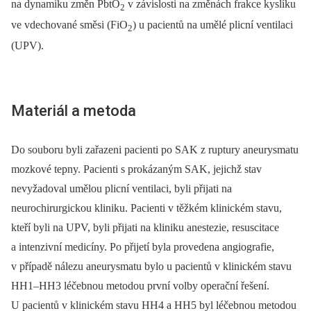
na dynamiku změn PbtO
v závislosti na změnách frakce kyslíku
2
ve vdechované směsi (FiO
) u pacientů na umělé plicní ventilaci
2
(UPV).
Materiál a metoda
Do souboru byli zařazeni pacienti po SAK z ruptury aneurysmatu
mozkové tepny. Pacienti s prokázaným SAK, jejichž stav
nevyžadoval umělou plicní ventilaci, byli přijati na
neurochirurgickou kliniku. Pacienti v těžkém klinickém stavu,
kteří byli na UPV, byli přijati na kliniku anestezie, resuscitace
a intenzivní medicíny. Po přijetí byla provedena angiografie,
v případě nálezu aneurysmatu bylo u pacientů v klinickém stavu
HH1–HH3 léčebnou metodou první volby operační řešení.
U pacientů v klinickém stavu HH4 a HH5 byl léčebnou metodou