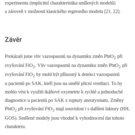
experimentu (implicitní charakteristika smíšených modelů)
a zároveň v možnosti klasického regresního modelu [21, 22].
Závěr
Prokázali jsme vliv vazospasmů na dynamiku změn PbtO
při
2
zvyšování FiO
. Vliv vazospasmů na dynamiku změn PbtO
při
2
2
zvyšování FiO
by mohl být přínosný k detekci vazospasmů
2
u pacientů po SAK, kteří jsou na umělé plicní ventilaci. To by
mohlo vést k využití tkáňové oxymetrie k rychlé a jednoduché
diagnostice u pacientů po SAK z ruptury aneurysmatu. Změny
PbtO
při zvyšování FiO
mají souvislost i s dalšími faktory (HH,
2
2
GOS). Smíšené modely jsou vhodné k vyhodnocení dat tohoto
charakteru.