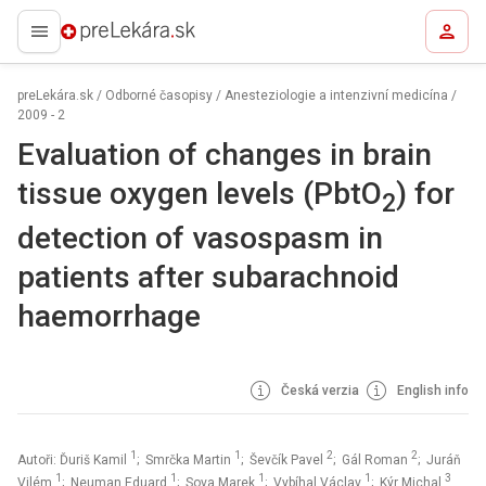
preLekára.sk
preLekára.sk
/
Odborné časopisy
/
Anesteziologie a intenzivní medicína
/
2009 - 2
Evaluation of changes in brain
tissue oxygen levels (PbtO
) for
2
detection of vasospasm in
patients after subarachnoid
haemorrhage
Česká verzia
English info
1
1
2
2
Autoři: Ďuriš Kamil
; Smrčka Martin
; Ševčík Pavel
; Gál Roman
; Juráň
1
1
1
1
3
Vilém
; Neuman Eduard
; Sova Marek
; Vybíhal Václav
; Kýr Michal