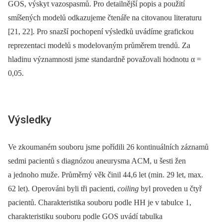
GOS, výskyt vazospasmů. Pro detailnější popis a použití
smíšených modelů odkazujeme čtenáře na citovanou literaturu
[21, 22]. Pro snazší pochopení výsledků uvádíme grafickou
reprezentaci modelů s modelovaným průměrem trendů. Za
hladinu významnosti jsme standardně považovali hodnotu α =
0,05.
Výsledky
Ve zkoumaném souboru jsme pořídili 26 kontinuálních záznamů
sedmi pacientů s diagnózou aneurysma ACM, u šesti žen
a jednoho muže. Průměrný věk činil 44,6 let (min. 29 let, max.
62 let). Operováni byli tři pacienti,
coiling
byl proveden u čtyř
pacientů. Charakteristika souboru podle HH je v tabulce 1,
charakteristiku souboru podle GOS uvádí tabulka