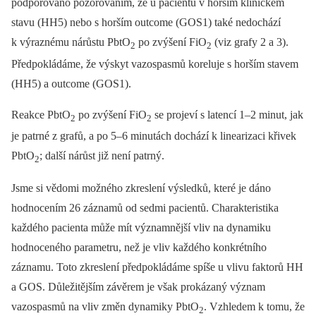
podporováno pozorováním, že u pacientů v horším klinickém
stavu (HH5) nebo s horším outcome (GOS1) také nedochází
k výraznému nárůstu PbtO
po zvýšení FiO
(viz grafy 2 a 3).
2
2
Předpokládáme, že výskyt vazospasmů koreluje s horším stavem
(HH5) a outcome (GOS1).
Reakce PbtO
po zvýšení FiO
se projeví s latencí 1–2 minut, jak
2
2
je patrné z grafů, a po 5–6 minutách dochází k linearizaci křivek
PbtO
; další nárůst již není patrný.
2
Jsme si vědomi možného zkreslení výsledků, které je dáno
hodnocením 26 záznamů od sedmi pacientů. Charakteristika
každého pacienta může mít významnější vliv na dynamiku
hodnoceného parametru, než je vliv každého konkrétního
záznamu. Toto zkreslení předpokládáme spíše u vlivu faktorů HH
a GOS. Důležitějším závěrem je však prokázaný význam
vazospasmů na vliv změn dynamiky PbtO
. Vzhledem k tomu, že
2