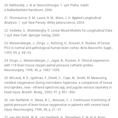
20. Náhlovský, J. et al. Neurochirurgie. 1. vyd. Praha: Galén
a Nakladatelství Karolinum, 2006.
21. Fitzmaurice, G. M., Laure, N. M., Ware, J. H. Applied Longitudinal
Analysis. 1. vyd. New Persey: Wiley paterscience, 2004.
22. Verbeke, G., Molenberghy, G. Linear Mixed Models for Longitudinal Data.
1.vyd. New York: Springer Verlag, 2000.
23. Meixensberger, J., Dings, J., Kuhning, H., Rossen, K. Studies of tissue
PO2 in normal and pathological human brain cortex. Acta Neurochir. Suppl.,
1993, 59, p. 58–63.
24. Dings, J., Meixensberger, J., Jager, A., Roosen, K. Clinical experience
with 118 brain tissue oxygen partial pressure catheter probes.
Neurosurgery, 1998, 43, p. 1082–1095.
25. McLeod, A. D., Igielman, F., Elwell, C., Cope, M., Smith, M. Measuring
cerebral oxygenation during normobaric hyperoxia: a comparison of tissue
microprobes, near -⁠ infrared spectroscopy, and jugular venous oxymetry in
head injury. Anesth. Analg., 2003, 97, p. 851–856.
26. van Santbrink, H., Maas, A. L., Avezaat, C. J. Continuous monitoring of
partial pressure of brain tissue oxygenation in patients with severe head
injury. Neurosurgery, 1996, 38, p. 21–31.
27. van den Brink, W. A., van Santbrink, H., Steyerberg, E. W. et al. Brain