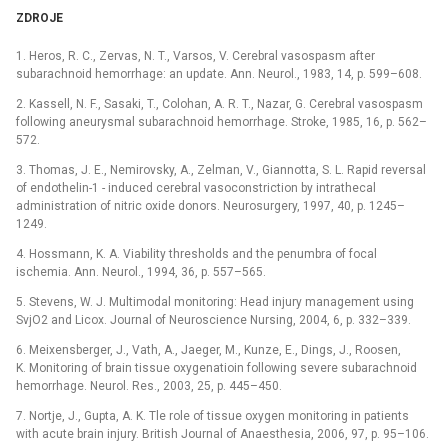
ZDROJE
1. Heros, R. C., Zervas, N. T., Varsos, V. Cerebral vasospasm after
subarachnoid hemorrhage: an update. Ann. Neurol., 1983, 14, p. 599–608.
2. Kassell, N. F., Sasaki, T., Colohan, A. R. T., Nazar, G. Cerebral vasospasm
following aneurysmal subarachnoid hemorrhage. Stroke, 1985, 16, p. 562–
572.
3. Thomas, J. E., Nemirovsky, A., Zelman, V., Giannotta, S. L. Rapid reversal
of endothelin-1 -⁠ induced cerebral vasoconstriction by intrathecal
administration of nitric oxide donors. Neurosurgery, 1997, 40, p. 1245–
1249.
4. Hossmann, K. A. Viability thresholds and the penumbra of focal
ischemia. Ann. Neurol., 1994, 36, p. 557–565.
5. Stevens, W. J. Multimodal monitoring: Head injury management using
SvjO2 and Licox. Journal of Neuroscience Nursing, 2004, 6, p. 332–339.
6. Meixensberger, J., Vath, A., Jaeger, M., Kunze, E., Dings, J., Roosen,
K. Monitoring of brain tissue oxygenatioin following severe subarachnoid
hemorrhage. Neurol. Res., 2003, 25, p. 445–450.
7. Nortje, J., Gupta, A. K. Tle role of tissue oxygen monitoring in patients
with acute brain injury. British Journal of Anaesthesia, 2006, 97, p. 95–106.