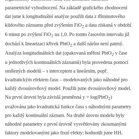
parametrické vyhodnocení. Na základě grafického zhodnocení
dat jsme k longitudinální analýze použili data z tříminutového
klidového záznamu před zvýšením FiO
a data získaná v období
2
6 minut po zvýšení FiO
na 1,0. Po tomto časovém intervalu již
2
dochází k linearizaci křivek PbtO
a další nárůst není patrný.
2
Analýza longitudinálních dat (opakovaná měření PbtO
v čase
2
u jednotlivých kontinuálních záznamů) byla provedena pomocí
smíšených modelů –⁠ s interceptem a lineárním, popř.
kvadratickým efektem času –⁠ modelovaných jako náhodné pro
každý dvouúrovňový model. Použili jsme dvouúrovňový model.
Na první úrovni byla závislá proměnná y = log(PbtO
)
2
uvažována jako kvadratická funkce času s náhodnými parametry
pro každý kontinuální záznam. Na druhé úrovni modelu byly
náhodné parametry z první úrovně vysvětlovány zkoumanými
faktory modelovanými jako fixní efekty; hodnotili jsme HH,