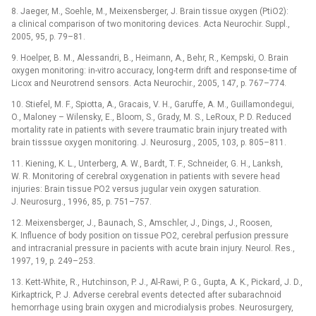
8. Jaeger, M., Soehle, M., Meixensberger, J. Brain tissue oxygen (PtiO2):
a clinical comparison of two monitoring devices. Acta Neurochir. Suppl.,
2005, 95, p. 79–81.
9. Hoelper, B. M., Alessandri, B., Heimann, A., Behr, R., Kempski, O. Brain
oxygen monitoring: in-vitro accuracy, long-term drift and response-time of
Licox and Neurotrend sensors. Acta Neurochir., 2005, 147, p. 767–774.
10. Stiefel, M. F., Spiotta, A., Gracais, V. H., Garuffe, A. M., Guillamondegui,
O., Maloney –⁠ Wilensky, E., Bloom, S., Grady, M. S., LeRoux, P. D. Reduced
mortality rate in patients with severe traumatic brain injury treated with
brain tisssue oxygen monitoring. J. Neurosurg., 2005, 103, p. 805–811.
11. Kiening, K. L., Unterberg, A. W., Bardt, T. F., Schneider, G. H., Lanksh,
W. R. Monitoring of cerebral oxygenation in patients with severe head
injuries: Brain tissue PO2 versus jugular vein oxygen saturation.
J. Neurosurg., 1996, 85, p. 751–757.
12. Meixensberger, J., Baunach, S., Amschler, J., Dings, J., Roosen,
K. Influence of body position on tissue PO2, cerebral perfusion pressure
and intracranial pressure in pacients with acute brain injury. Neurol. Res.,
1997, 19, p. 249–253.
13. Kett-White, R., Hutchinson, P. J., Al-Rawi, P. G., Gupta, A. K., Pickard, J. D.,
Kirkaptrick, P. J. Adverse cerebral events detected after subarachnoid
hemorrhage using brain oxygen and microdialysis probes. Neurosurgery,