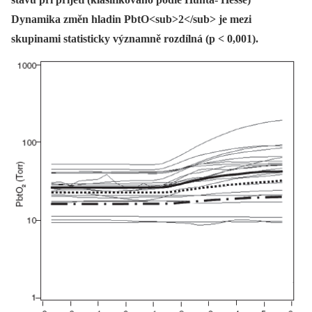
Dynamika změn hladin PbtO<sub>2</sub> je mezi
skupinami statisticky významně rozdílná (p < 0,001).