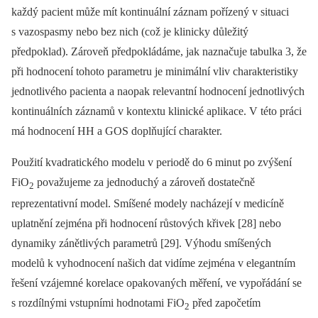
každý pacient může mít kontinuální záznam pořízený v situaci
s vazospasmy nebo bez nich (což je klinicky důležitý
předpoklad). Zároveň předpokládáme, jak naznačuje tabulka 3, že
při hodnocení tohoto parametru je minimální vliv charakteristiky
jednotlivého pacienta a naopak relevantní hodnocení jednotlivých
kontinuálních záznamů v kontextu klinické aplikace. V této práci
má hodnocení HH a GOS doplňující charakter.
Použití kvadratického modelu v periodě do 6 minut po zvýšení
FiO
považujeme za jednoduchý a zároveň dostatečně
2
reprezentativní model. Smíšené modely nacházejí v medicíně
uplatnění zejména při hodnocení růstových křivek [28] nebo
dynamiky zánětlivých parametrů [29]. Výhodu smíšených
modelů k vyhodnocení našich dat vidíme zejména v elegantním
řešení vzájemné korelace opakovaných měření, ve vypořádání se
s rozdílnými vstupními hodnotami FiO
před započetím
2