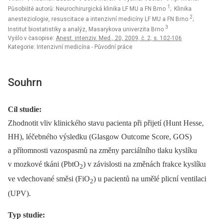
1
Působiště autorů: Neurochirurgická klinika LF MU a FN Brno
; Klinika
2
anesteziologie, resuscitace a intenzivní medicíny LF MU a FN Brno
;
3
Institut biostatistiky a analýz, Masarykova univerzita Brno
Vyšlo v časopise:
Anest. intenziv. Med., 20, 2009, č. 2, s. 102-106
Kategorie: Intenzivní medicína - Původní práce
Souhrn
Cíl studie:
Zhodnotit vliv klinického stavu pacienta při přijetí (Hunt Hesse,
HH), léčebného výsledku (Glasgow Outcome Score, GOS)
a přítomnosti vazospasmů na změny parciálního tlaku kyslíku
v mozkové tkáni (PbtO
) v závislosti na změnách frakce kyslíku
2
ve vdechované směsi (FiO
) u pacientů na umělé plicní ventilaci
2
(UPV).
Typ studie: