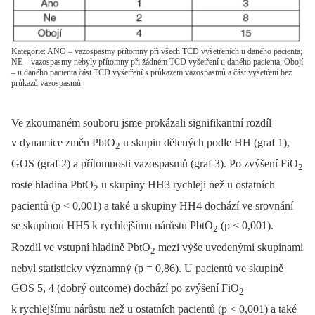
Kategorie: ANO – vazospasmy přítomny při všech TCD vyšetřeních u daného pacienta;
NE – vazospasmy nebyly přítomny při žádném TCD vyšetření u daného pacienta; Obojí
– u daného pacienta část TCD vyšetření s průkazem vazospasmů a část vyšetření bez
průkazů vazospasmů
Ve zkoumaném souboru jsme prokázali signifikantní rozdíl
v dynamice změn PbtO
u skupin dělených podle HH (graf 1),
2
GOS (graf 2) a přítomnosti vazospasmů (graf 3). Po zvýšení FiO
2
roste hladina PbtO
u skupiny HH3 rychleji než u ostatních
2
pacientů (p < 0,001) a také u skupiny HH4 dochází ve srovnání
se skupinou HH5 k rychlejšímu nárůstu PbtO
(p < 0,001).
2
Rozdíl ve vstupní hladině PbtO
mezi výše uvedenými skupinami
2
nebyl statisticky významný (p = 0,86). U pacientů ve skupině
GOS 5, 4 (dobrý outcome) dochází po zvýšení FiO
2
k rychlejšímu nárůstu než u ostatních pacientů (p < 0,001) a také