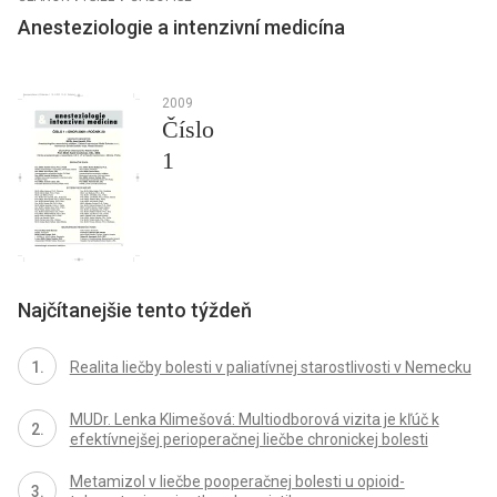
Anesteziologie a intenzivní medicína
2009
Číslo
1
Najčítanejšie tento týždeň
Realita liečby bolesti v paliatívnej starostlivosti v Nemecku
MUDr. Lenka Klimešová: Multiodborová vizita je kľúč k
efektívnejšej perioperačnej liečbe chronickej bolesti
Metamizol v liečbe pooperačnej bolesti u opioid-