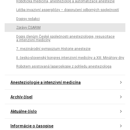
Robotická medicína, anesteziolog a automatizace anestezie
Léčba invazivní aspergilózy – doporučení odborných společností
Dopisy redakci
Zprávy ČSARIM
Dopis členům České společnosti anesteziologie, resuscitace
a intenzivní medicíny
7. mezinárodní sympozium Historie anestezie
II. česko-slovenský kongres intenzivní medicíny a XIII. Minářovy dny
Robotem asistovaná laparoskopie z pohledu anesteziologa
Anesteziologie a intenzivní medicína
Archív čísel
Aktuálne číslo
Informácie o časopise