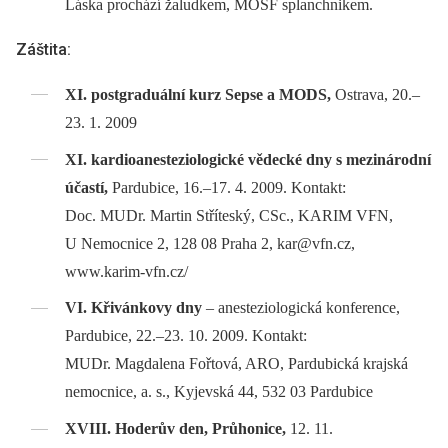
Láska prochází žaludkem, MOSF splanchnikem.
Záštita:
XI. postgraduální kurz Sepse a
MODS,
Ostrava, 20.–
23. 1. 2009
XI. kardioanesteziologické vědecké dny s mezinárodní
účastí,
Pardubice, 16.–17. 4. 2009. Kontakt:
Doc. MUDr. Martin Stříteský, CSc., KARIM VFN,
U Nemocnice 2, 128 08 Praha 2, kar@vfn.cz,
www.karim-vfn.cz/
VI. Křivánkovy dny
–⁠ anesteziologická konference,
Pardubice, 22.–23. 10. 2009. Kontakt:
MUDr. Magdalena Fořtová, ARO, Pardubická krajská
nemocnice, a. s., Kyjevská 44, 532 03 Pardubice
XVIII. Hoderův den, Průhonice,
12. 11.