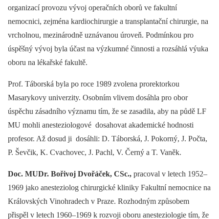
organizací provozu vývoj operačních oborů ve fakultní
nemocnici, zejména kardiochirurgie a transplantační chirurgie, na
vrcholnou, mezinárodně uznávanou úroveň. Podmínkou pro
úspěšný vývoj byla účast na výzkumné činnosti a rozsáhlá výuka
oboru na lékařské fakultě.
Prof. Táborská byla po roce 1989 zvolena prorektorkou
Masarykovy univerzity. Osobním vlivem dosáhla pro obor
úspěchu zásadního významu tím, že se zasadila, aby na půdě LF
MU mohli anesteziologové dosahovat akademické hodnosti
profesor. Až dosud ji dosáhli: D. Táborská, J. Pokorný, J. Počta,
P. Ševčik, K. Cvachovec, J. Pachl, V. Černý a T. Vaněk.
Doc.
MUDr. Bořivoj Dvořáček, CSc.,
pracoval v letech 1952–
1969 jako anesteziolog chirurgické kliniky Fakultní nemocnice na
Královských Vinohradech v Praze. Rozhodným způsobem
přispěl v letech 1960–1969 k rozvoji oboru anesteziologie tím, že