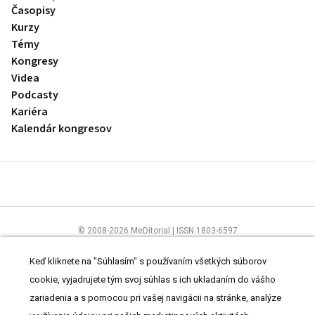
Časopisy
Kurzy
Témy
Kongresy
Videa
Podcasty
Kariéra
Kalendár kongresov
© 2008-2026 MeDitorial | ISSN 1803-6597
Stránky preLekára.sk sú určené výhradne odborníkom v zdravotníctve.
Čítajte
prehlásenie
a
Zásady spracovania osobných údajov
.
Keď kliknete na "Súhlasím" s používaním všetkých súborov
cookie, vyjadrujete tým svoj súhlas s ich ukladaním do vášho
zariadenia a s pomocou pri vašej navigácii na stránke, analýze