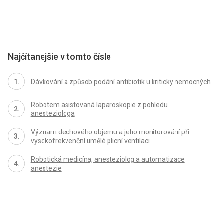
Najčítanejšie v tomto čísle
Dávkování a způsob podání antibiotik u kriticky nemocných
Robotem asistovaná laparoskopie z pohledu
anesteziologa
Význam dechového objemu a jeho monitorování při
vysokofrekvenční umělé plicní ventilaci
Robotická medicína, anesteziolog a automatizace
anestezie