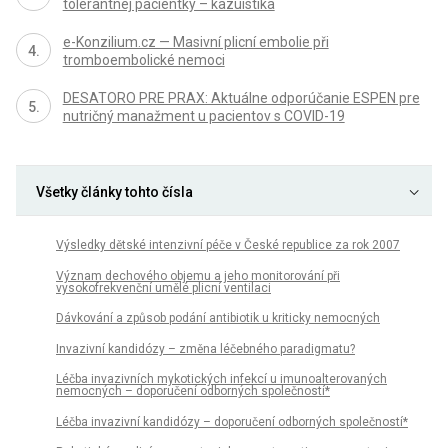
tolerantnej pacientky – kazuistika
e-Konzilium.cz — Masivní plicní embolie při
tromboembolické nemoci
DESATORO PRE PRAX: Aktuálne odporúčanie ESPEN pre
nutričný manažment u pacientov s COVID-19
Všetky články tohto čísla
Výsledky dětské intenzivní péče v České republice za rok 2007
Význam dechového objemu a jeho monitorování při
vysokofrekvenční umělé plicní ventilaci
Dávkování a způsob podání antibiotik u kriticky nemocných
Invazivní kandidózy – změna léčebného paradigmatu?
Léčba invazivních mykotických infekcí u imunoalterovaných
nemocných – doporučení odborných společností*
Léčba invazivní kandidózy – doporučení odborných společností*