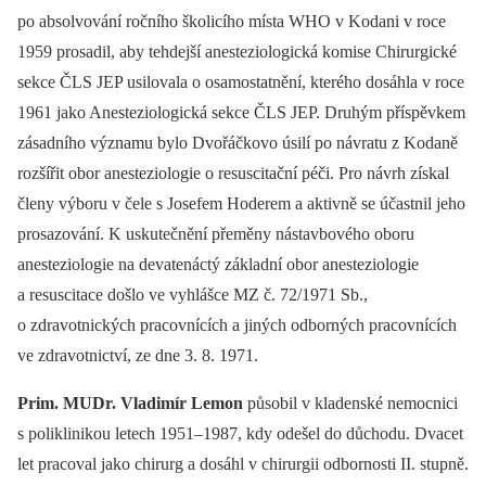
po absolvování ročního školicího místa WHO v Kodani v roce
1959 prosadil, aby tehdejší anesteziologická komise Chirurgické
sekce ČLS JEP usilovala o osamostatnění, kterého dosáhla v roce
1961 jako Anesteziologická sekce ČLS JEP. Druhým příspěvkem
zásadního významu bylo Dvořáčkovo úsilí po návratu z Kodaně
rozšířit obor anesteziologie o resuscitační péči. Pro návrh získal
členy výboru v čele s Josefem Hoderem a aktivně se účastnil jeho
prosazování. K uskutečnění přeměny nástavbového oboru
anesteziologie na devatenáctý základní obor anesteziologie
a resuscitace došlo ve vyhlášce MZ č. 72/1971 Sb.,
o zdravotnických pracovnících a jiných odborných pracovnících
ve zdravotnictví, ze dne 3. 8. 1971.
Prim. MUDr.
Vladimír Lemon
působil v kladenské nemocnici
s poliklinikou letech 1951–1987, kdy odešel do důchodu. Dvacet
let pracoval jako chirurg a dosáhl v chirurgii odbornosti II. stupně.