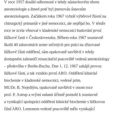
V roce 1957 dosáhl odbornosti v tehdy nástavbovém oboru
anesteziologie a ihned poté byl jmenován ústavním
anesteziologem. Začátkem roku 1967 vyhrál výběrové řízení na
chirurgický primariát v jiné nemocnici, ale nepřijal ho. V témže
roce se zcela věnoval v kladenské nemocnici budování první
lůžkové časti v Československu. Během roku 1967 soustavně
školil 40 zdravotních sester určených pro práci na zřizované
lůžkové části oddělení, sám opakovaně navštívil v tehdy
dostupném zahraničí resuscitační pracoviště vedená anesteziology
–⁠ především v Berlin-Buchu. Dne 1. 12. 1967 zahájil provoz
lůžkové části, a tak vzniklo první ARO. Oddělení klinické
biochemie v kladenské nemocnici, vedené prim.
MUDr. B. Nejedlým, opakovaně navštívil v onom roce
prof. P. Astrup a svými radami účinně pomohl k soustavné
a vynikající spolupráci oddělení klinické biochemie s lůžkovou
částí ARO. Lemonem vedené pracoviště mělo vynikající