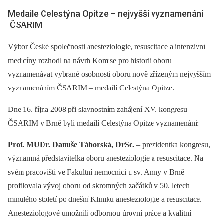
Medaile Celestýna Opitze –⁠ nejvyšší vyznamenání
ČSARIM
Výbor České společnosti anesteziologie, resuscitace a intenzivní
medicíny rozhodl na návrh Komise pro historii oboru
vyznamenávat vybrané osobnosti oboru nově zřízeným nejvyšším
vyznamenáním ČSARIM –⁠ medailí Celestýna Opitze.
Dne 16. října 2008 při slavnostním zahájení XV. kongresu
ČSARIM v Brně byli medailí Celestýna Opitze vyznamenáni:
Prof.
MUDr. Danuše Táborská, DrSc.
–⁠ prezidentka kongresu,
významná představitelka oboru anesteziologie a resuscitace. Na
svém pracovišti ve Fakultní nemocnici u sv. Anny v Brně
profilovala vývoj oboru od skromných začátků v 50. letech
minulého století po dnešní Kliniku anesteziologie a resuscitace.
Anesteziologové umožnili odbornou úrovní práce a kvalitní