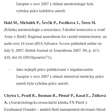
časopise v roce 2007 z oblasti anesteziologie byla
vybrána práce kolektivu autorů:
Hakl
M., Michálek P., Ševčík P., Pavlíková J., Štern M.
(Klinika anesteziologie a resuscitace, Fakultní nemocnice u svaté
Anny v Brně): Regional anaesthesia for carotid endartectromy: an
audit over 10 years (BJA Advance Access published online on
July 9, 2007; British Journal of Anaesthesia 2007, 99, p. 415–
420, doi:10.1093/bja/aem171).
Jako nejlepší práce publikovaná v impaktovaném
časopise v roce 2007 z oblasti intenzivní medicíny práce
autorů byla vybrána práce autorů:
Chytra I., Pradl R., Bosman R., Plenář P., Kasal E., Židková
A.
(Anestezioloigcko-resuscitační klinika FN Plzeň ):
Esophageal Doppler –⁠ guided fluid management decreases blood