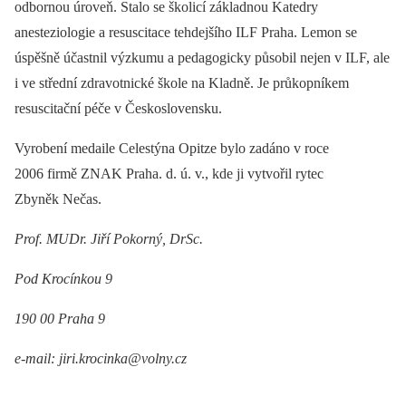
odbornou úroveň. Stalo se školicí základnou Katedry
anesteziologie a resuscitace tehdejšího ILF Praha. Lemon se
úspěšně účastnil výzkumu a pedagogicky působil nejen v ILF, ale
i ve střední zdravotnické škole na Kladně. Je průkopníkem
resuscitační péče v Československu.
Vyrobení medaile Celestýna Opitze bylo zadáno v roce
2006 firmě ZNAK Praha. d. ú. v., kde ji vytvořil rytec
Zbyněk Nečas.
Prof. MUDr.
Jiří Pokorný, DrSc.
Pod Krocínkou 9
190 00 Praha 9
e-mail: jiri.krocinka@volny.cz