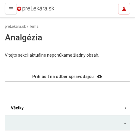
preLekára.sk
preLekára.sk
/
Téma
Analgézia
V tejto sekcii aktuálne neponúkame žiadny obsah.
Prihlásiť na odber spravodajcu
Všetky