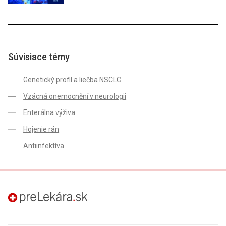
Súvisiace témy
Genetický profil a liečba NSCLC
Vzácná onemocnění v neurologii
Enterálna výživa
Hojenie rán
Antiinfektíva
preLekára.sk