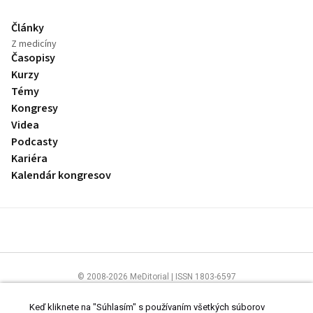
Články
Z medicíny
Časopisy
Kurzy
Témy
Kongresy
Videa
Podcasty
Kariéra
Kalendár kongresov
© 2008-2026 MeDitorial | ISSN 1803-6597
Stránky preLekára.sk sú určené výhradne odborníkom v zdravotníctve.
Čítajte
prehlásenie
a
Zásady spracovania osobných údajov
.
Keď kliknete na "Súhlasím" s používaním všetkých súborov