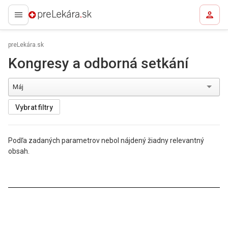
preLekára.sk
preLekára.sk
Kongresy a odborná setkání
Máj
Vybrat filtry
Podľa zadaných parametrov nebol nájdený žiadny relevantný
obsah.