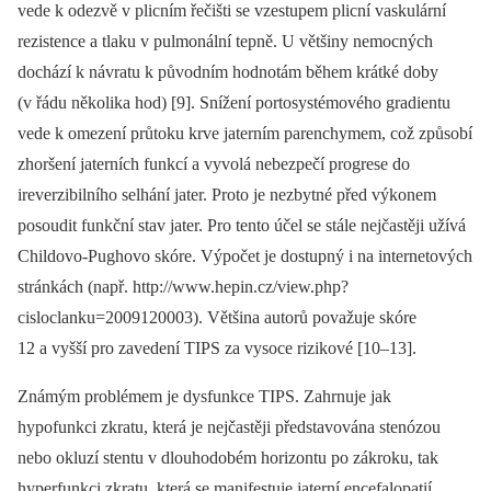
vede k odezvě v plicním řečišti se vzestupem plicní vaskulární
rezistence a tlaku v pulmonální tepně. U většiny nemocných
dochází k návratu k původním hodnotám během krátké doby
(v řádu několika hod) [9]. Snížení portosystémového gradientu
vede k omezení průtoku krve jaterním pa­renchymem, což způsobí
zhoršení jaterních funkcí a vyvolá nebezpečí progrese do
ireverzibilního selhání jater. Proto je nezbytné před výkonem
posoudit funkční stav jater. Pro tento účel se stále nejčastěji užívá
Childovo-Pughovo skóre. Výpočet je dostupný i na internetových
stránkách (např. http://www.hepin.cz/view.php?
cisloclanku=2009120003). Většina autorů považuje skóre
12 a vyšší pro zavedení TIPS za vysoce rizikové [10–13].
Známým problémem je dysfunkce TIPS. Zahrnuje jak
hypofunkci zkratu, která je nejčastěji představována stenózou
nebo okluzí stentu v dlouhodobém horizontu po zákroku, tak
hyperfunkci zkratu, která se manifestuje jaterní encefalopatií,