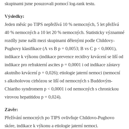
skupinami jsme posuzovali pomocí log-rank testu.
Výsledky:
Jeden měsíc po TIPS nepřežívá 10 % nemocných, 5 let přežívá
40 % nemocných a 10 let 20 % nemocných. Statisticky významné
rozdíly jsme našli mezi skupinami dělenými podle Childovy-
Pughovy klasifikace (A vs B p = 0,0053; B vs C p < 0,0001),
indikace k výkonu (indikace prevence recidivy krvácení se liší od
indikace pro refrakterní ascites p = 0,0001 i od indikace zástavy
akutního krvácení p = 0,026); etiologie jaterní nemoci (nemocní
s alkoholovou cirhózou se liší od nemocných s Buddovým-
Chiariho syndromem p < 0,0001 i od nemocných s chronickou
virovou hepatitidou p = 0,024).
Závěr:
Přežívání nemocných po TIPS ovlivňuje Childovo-Pughovo
skóre, indikace k výkonu a etiologie jaterní nemoci.