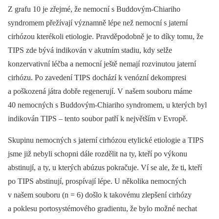
Z grafu 10 je zřejmé, že nemocní s Buddovým-Chiariho
syndromem přežívají významně lépe než nemocní s jaterní
cirhózou kterékoli etiologie. Pravděpodobně je to díky tomu, že
TIPS zde bývá indikován v akutním stadiu, kdy selže
konzervativní léčba a nemocní ještě nemají rozvinutou jaterní
cirhózu. Po zavedení TIPS dochází k venózní dekompresi
a poškozená játra dobře regenerují. V našem souboru máme
40 nemocných s Buddovým-Chiariho syndromem, u kterých byl
indikován TIPS –⁠ tento soubor patří k největším v Evropě.
Skupinu nemocných s jaterní cirhózou etylické etiologie a TIPS
jsme již nebyli schopni dále rozdělit na ty, kteří po výkonu
abstinují, a ty, u kterých abúzus pokračuje. Ví se ale, že ti, kteří
po TIPS abstinují, prospívají lépe. U několika nemocných
v našem souboru (n = 6) došlo k takovému zlepšení cirhózy
a poklesu portosystémového gradientu, že bylo možné nechat