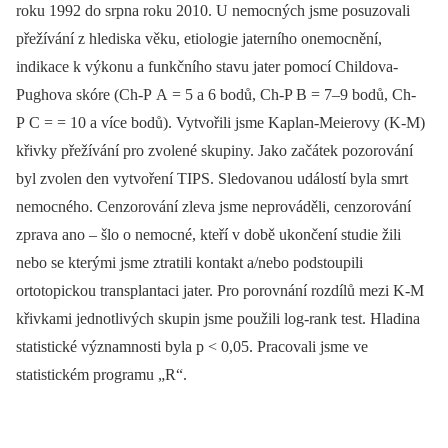
roku 1992 do srpna roku 2010. U nemocných jsme posuzovali
přežívání z hlediska věku, etiologie jaterního onemocnění,
indikace k výkonu a funkčního stavu jater pomocí Childova-
Pughova skóre (Ch-P A = 5 a 6 bodů, Ch-P B = 7–9 bodů, Ch-
P C = = 10 a více bodů). Vytvořili jsme Kaplan-Meierovy (K-M)
křivky přežívání pro zvolené skupiny. Jako začátek pozorování
byl zvolen den vytvoření TIPS. Sledovanou událostí byla smrt
nemocného. Cenzorování zleva jsme neprováděli, cenzorování
zprava ano –⁠ šlo o nemocné, kteří v době ukončení studie žili
nebo se kterými jsme ztratili kontakt a/nebo podstoupili
ortotopickou transplantaci jater. Pro porovnání rozdílů mezi K-M
křivkami jednotlivých skupin jsme použili log-rank test. Hladina
statistické významnosti byla p < 0,05. Pracovali jsme ve
statistickém programu „R“.