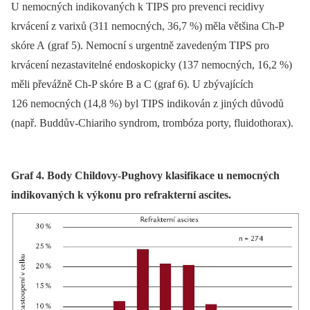
U nemocných indikovaných k TIPS pro prevenci recidivy
krvácení z varixů (311 nemocných, 36,7 %) měla většina Ch-P
skóre A (graf 5). Nemocní s urgentně zavedeným TIPS pro
krvácení nezastavitelné endoskopicky (137 nemocných, 16,2 %)
měli převážně Ch-P skóre B a C (graf 6). U zbývajících
126 nemocných (14,8 %) byl TIPS indikován z jiných důvodů
(např. Buddův-Chiariho syndrom, trombóza porty, fluidothorax).
Graf 4. Body Childovy-Pughovy klasifikace u nemocných
indikovaných k výkonu pro refrakterní ascites.