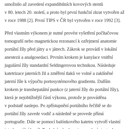
umožnilo až zavedení expandibilních kovových stentů
v 80. letech 20. století, a proto byl první funkční zkrat vytvořen až
v roce 1988 [2]. První TIPS v ČR byl vytvořen v roce 1992 [3].
Před vlastním výkonem je nutné provést vyšetření počítačovou
tomografií nebo magnetickou rezonancí k ozřejmení anatomie
portální žíly před játry a v játrech. Zákrok se provádí v lokální
anestezii a analgosedaci. Prvním krokem je kanylace vnitřní
jugulární žíly standardní Seldingerovou technikou. Následuje
katetrizace jaterních žil a změření tlaků ve volné a zaklíněné
jaterní žíle k výpočtu portosystémového gradientu. Dalším
krokem je transhepatální punkce (z jaterní žíly do portální žíly),
která je nejobtížnější částí výkonu, protože je prováděna
v podstatě naslepo. Po zpřístupnění portálního řečiště se do
portální žíly zavede vodič a následně se provede přímá
portografie. Dále se pomocí balónkového katetru vytvoří vlastní