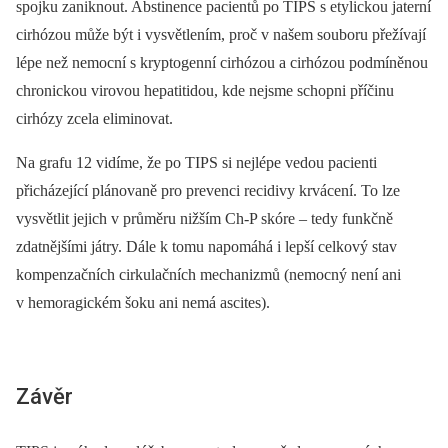
spojku zaniknout. Abstinence pacientů po TIPS s etylickou jaterní
cirhózou může být i vysvětlením, proč v našem souboru přežívají
lépe než nemocní s kryptogenní cirhózou a cirhózou podmíněnou
chronickou virovou he­patitidou, kde nejsme schopni příčinu
cirhózy zcela eliminovat.
Na grafu 12 vidíme, že po TIPS si nejlépe vedou pacienti
přicházející plánovaně pro prevenci recidivy krvácení. To lze
vysvětlit jejich v průměru nižším Ch-P skóre –⁠ tedy funkčně
zdatnějšími játry. Dále k tomu napomáhá i lepší celkový stav
kompenzačních cirkulačních mechanizmů (nemocný není ani
v hemoragickém šoku ani nemá ascites).
Závěr