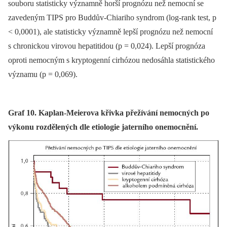
souboru statisticky významně horší prognózu než nemocní se
zavedeným TIPS pro Buddův-Chiariho syndrom (log-rank test, p
< 0,0001), ale statisticky významně lepší prognózu než nemocní
s chronickou virovou hepatitidou (p = 0,024). Lepší prognóza
oproti nemocným s kryptogenní cirhózou nedosáhla statistického
významu (p = 0,069).
Graf 10. Kaplan-Meierova křivka přežívání nemocných po
výkonu rozdělených dle etiologie jaterního onemocnění.