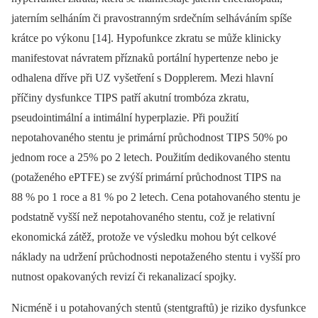
jaterním selháním či pravostranným srdečním selháváním spíše
krátce po výkonu [14]. Hypofunkce zkratu se může klinicky
manifestovat návratem příznaků portální hypertenze nebo je
odhalena dříve při UZ vyšetření s Dopplerem. Mezi hlavní
příčiny dysfunkce TIPS patří akutní trombóza zkratu,
pseudointimální a intimální hyperplazie. Při použití
nepotahovaného stentu je primární průchodnost TIPS 50% po
jednom roce a 25% po 2 letech. Použitím dedikovaného stentu
(potaženého ePTFE) se zvýší primární průchodnost TIPS na
88 % po 1 roce a 81 % po 2 letech. Cena potahovaného stentu je
podstatně vyšší než nepotahovaného stentu, což je relativní
ekonomická zátěž, protože ve výsledku mohou být celkové
náklady na udržení průchodnosti nepotaženého stentu i vyšší pro
nutnost opakovaných revizí či rekanalizací spojky.
Nicméně i u potahovaných stentů (stentgraftů) je riziko dysfunkce