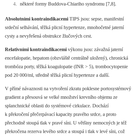
některé formy Buddova-Chiariho syndromu [7,8].
Absolutními kontraindikacemi
TIPS jsou: sepse, manifestní
srdeční selhávání, těžká plicní hypertenze, mnohočetné jaterní
cysty a nevyřešená obstrukce žlučových cest.
Relativními kontraindikacemi
výkonu jsou: závažná jaterní
encefalopatie, hepatom (obzvláště centrálně uložený), chronická
trombóza porty, těžká koagulopatie (INR > 5), trombocytopenie
pod 20 000/ml, středně těžká plicní hypertenze a další.
V přímé návaznosti na vytvoření zkratu poklesne portosystémový
gradient a přesouvá se velké množství krevního objemu ze
splanchnické oblasti do systémové cirkulace. Dochází
k překročení přečerpávací kapacity pravého srdce, a proto
přechodně stoupá tlak v pravé síni. U většiny nemocných je též
překročena rezerva levého srdce a stoupá i tlak v levé síni, což