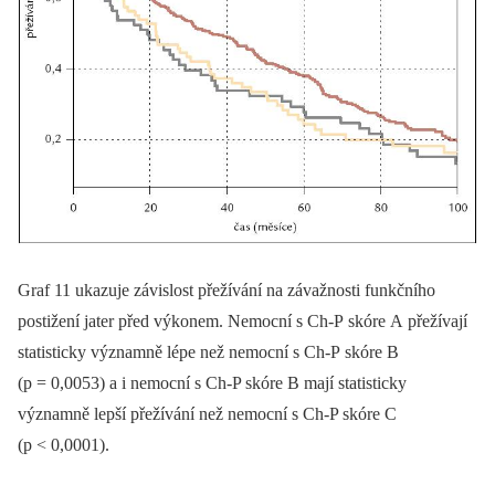
Graf 11 ukazuje závislost přežívání na závažnosti funkčního
postižení jater před výkonem. Nemocní s Ch-P skóre A přežívají
statisticky významně lépe než nemocní s Ch-P skóre B
(p = 0,0053) a i nemocní s Ch-P skóre B mají statisticky
významně lepší přežívání než nemocní s Ch-P skóre C
(p < 0,0001).