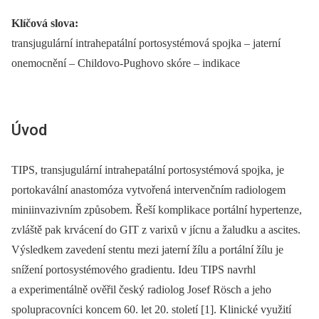
Klíčová slova:
transjugulární intrahepatální portosystémová spojka –⁠ jaterní
onemocnění –⁠ Childovo-Pughovo skóre –⁠ indikace
Úvod
TIPS, transjugulární intrahepatální portosystémová spojka, je
portokavální anastomóza vytvořená intervenčním radiologem
miniinvazivním způsobem. Řeší komplikace portální hypertenze,
zvláště pak krvácení do GIT z varixů v jícnu a žaludku a ascites.
Výsledkem zavedení stentu mezi jaterní žílu a portální žílu je
snížení portosystémového gradientu. Ideu TIPS navrhl
a experimentálně ověřil český radiolog Josef Rösch a jeho
spolupracovníci koncem 60. let 20. století [1]. Klinické využití