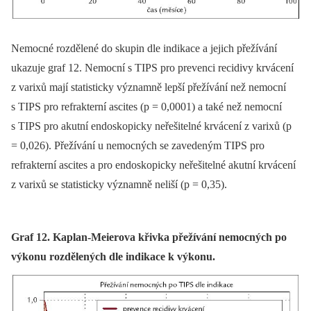
Nemocné rozdělené do skupin dle indikace a jejich přežívání
ukazuje graf 12. Nemocní s TIPS pro prevenci recidivy krvácení
z varixů mají statisticky významně lepší přežívání než nemocní
s TIPS pro refrakterní ascites (p = 0,0001) a také než nemocní
s TIPS pro akutní endoskopicky neřešitelné krvácení z varixů (p
= 0,026). Přežívání u nemocných se zavedeným TIPS pro
refrakterní ascites a pro endoskopicky neřešitelné akutní krvácení
z varixů se statisticky významně neliší (p = 0,35).
Graf 12. Kaplan-Meierova křivka přežívání nemocných po
výkonu rozdělených dle indikace k výkonu.