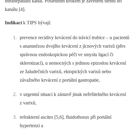
intrahepatální kanál. Posledním krokem je zavedení stentu do
kanálu [4].
Indikací
k TIPS bývají:
prevence recidivy krvácení do trávicí trubice –⁠ u pacientů
s anamnézou dvojího krvácení z jícnových varixů (přes
správnou endoskopickou péči ve smyslu ligací či
sklerotizací), u nemocných s jedinou epizodou krvácení
ze žaludečních varixů, ektopických varixů nebo
závažného krvácení z portální gastropatie,
v urgentní situaci k zástavě jinak neřešitelného krvácení
z varixů,
refrakterní ascites [5,6], fluidothorax při portální
hypertenzi a