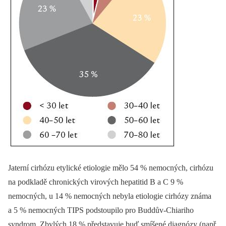
Jaterní cirhózu etylické etiologie mělo 54 % nemocných, cirhózu
na podkladě chronických virových hepatitid B a C 9 %
nemocných, u 14 % nemocných nebyla etiologie cirhózy známa
a 5 % nemocných TIPS podstoupilo pro Buddův-Chiariho
syndrom. Zbylých 18 % představuje buď smíšené diagnózy (např.