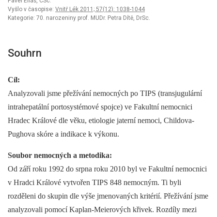
Pavel Eliáš, CSc.
Vyšlo v časopise:
Vnitř Lék 2011; 57(12): 1038-1044
Kategorie: 70. narozeniny prof. MUDr. Petra Dítě, DrSc.
Souhrn
Cíl:
Analyzovali jsme přežívání nemocných po TIPS (transjugulární
intrahepatální portosystémové spojce) ve Fakultní nemocnici
Hradec Králové dle věku, etiologie jaterní nemoci, Childova-
Pughova skóre a indikace k výkonu.
Soubor nemocných a metodika:
Od září roku 1992 do srpna roku 2010 byl ve Fakultní nemocnici
v Hradci Králové vytvořen TIPS 848 nemocným. Ti byli
rozděleni do skupin dle výše jmenovaných kritérií. Přežívání jsme
analyzovali pomocí Kaplan-Meierových křivek. Rozdíly mezi