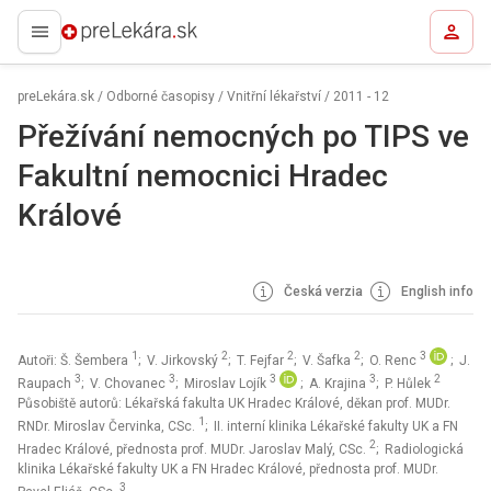
preLekára.sk
preLekára.sk
/
Odborné časopisy
/
Vnitřní lékařství
/
2011 - 12
Přežívání nemocných po TIPS ve
Fakultní nemocnici Hradec
Králové
Česká verzia
English info
1
2
2
2
3
Autoři: Š. Šembera
; V. Jirkovský
; T. Fejfar
; V. Šafka
; O. Renc
; J.
3
3
3
3
2
Raupach
; V. Chovanec
; Miroslav Lojík
; A. Krajina
; P. Hůlek
Působiště autorů: Lékařská fakulta UK Hradec Králové, děkan prof. MUDr.
1
RNDr. Miroslav Červinka, CSc.
; II. interní klinika Lékařské fakulty UK a FN
2
Hradec Králové, přednosta prof. MUDr. Jaroslav Malý, CSc.
; Radiologická
klinika Lékařské fakulty UK a FN Hradec Králové, přednosta prof. MUDr.
3