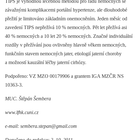
TIPS je výhodnou léčebnou metodou pro řadu nemocných se
závažnými komplikacemi portální hypertenze, ale dlouhodobé
přežití je limitováno základním onemocněním. Jeden měsíc od
zavedení TIPS nepřežívá 10 % nemocných. Pět let přežívá asi
40 % nemocných a 10 let 20 % nemocných. Značné individuální
rozdíly v přežívání jsou ovlivněny hlavně věkem nemocných,
funkčním stavem nemocných jater, etiologií jaterní choroby
a možností kauzální léčby jaterní cirhózy.
Podpořeno: VZ MZO 00179906 a grantem IGA MZČR NS
10363-3.
MUC. Štěpán Šembera
www.lfhk.cuni.cz
e-mail: sembera.stepan@gmail.com
Doručeno do redakce: 2. 10. 2011