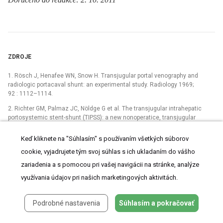
ZDROJE
1. Rösch J, Henafee WN, Snow H. Transjugular portal venography and
radiologic portacaval shunt: an experimental study. Radiology 1969;
92 : 1112–1114.
2. Richter GM, Palmaz JC, Nöldge G et al. The transjugular intrahepatic
portosystemic stent-shunt (TIPSS): a new nonoperatice, transjugular
percutaneous procedure. Radiologe 1989; 29 : 406–411.
Keď kliknete na "Súhlasím" s používaním všetkých súborov
3. Fejfar T, Jirkovský V, Vaňásek T et al. Transjugulární intrahepatální
portosystémová spojka –⁠ 15 let v Hradci Králové, retrospektivní analýza
cookie, vyjadrujete tým svoj súhlas s ich ukladaním do vášho
694 případů. Čes a Slov Gastroent a Hepatol 2007; 61 : 209–216.
zariadenia a s pomocou pri vašej navigácii na stránke, analýze
4. Krajina A, Lojík M. TIPS technique. In: Hůlek P, Krajina A et al.
využívania údajov pri našich marketingových aktivitách.
Current Practice of TIPS. Hradec Králové: Olga Štambergová 2001; 56–119.
5. Moore KP, Wong F, Gines P et al. The Management of Ascites in
Podrobné nastavenia
Súhlasím a pokračovať
Cirrhosis: Report on the consensus conference of the international
Ascites Club. Hepatology 2003; 38 : 258–266.