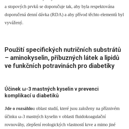
a stopových prvků se doporučuje tak, aby byla respektována
doporučená denní dávka (RDA) a aby přívod těchto elementů byl
vyvážený.
Použití specifických nutričních substrátů
–⁠ aminokyselin, příbuzných látek a lipidů
ve funkčních potravinách pro diabetiky
Účinek
ω
-3 mastných kyselin v prevenci
komplikací u diabetiků
Jde o rozsáhlo
u oblast studií, které jsou založeny na příznivém
účinku ω-3 mastných kyselin v oblasti fluidokoagulační
rovnováhy, zlepšení reologických vlastností krve a mimo jiné