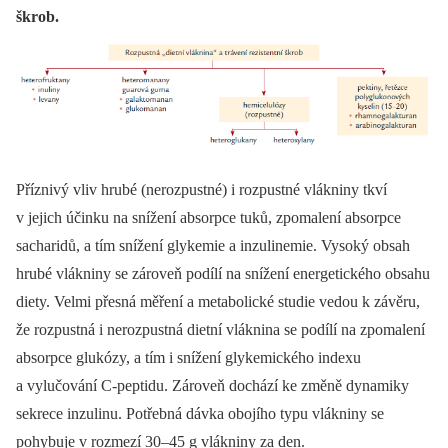
škrob.
Příznivý vliv hrubé (nerozpustné) i rozpustné vlákniny tkví
v jejich účinku na snížení absorpce tuků, zpomalení absorpce
sacharidů, a tím snížení glykemie a inzulinemie. Vysoký obsah
hrubé vlákniny se zároveň podílí na snížení energetického obsahu
diety. Velmi přesná měření a metabolické studie vedou k závěru,
že rozpustná i nerozpustná dietní vláknina se podílí na zpomalení
absorpce glukózy, a tím i snížení glykemického indexu
a vylučování C-peptidu. Zároveň dochází ke změně dynamiky
sekrece inzulinu. Potřebná dávka obojího typu vlákniny se
pohybuje v rozmezí 30–45 g vlákniny za den.