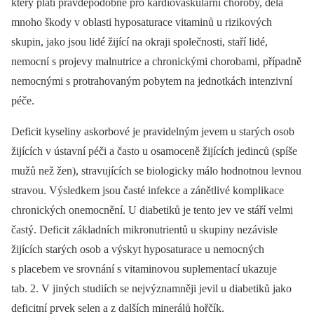
který platí pravděpodobně pro kardiovaskulární choroby, dělá
mnoho škody v oblasti hyposaturace vitaminů u rizikových
skupin, jako jsou lidé žijící na okraji společnosti, staří lidé,
nemocní s projevy malnutrice a chronickými chorobami, případně
nemocnými s protrahovaným pobytem na jednotkách intenzivní
péče.
Deficit kyseliny askorbové je pravidelným jevem u starých osob
žijících v ústavní péči a často u osamoceně žijících jedinců (spíše
mužů než žen), stravujících se biologicky málo hodnotnou levnou
stravou. Výsledkem jsou časté infekce a zánětlivé komplikace
chronických onemocnění. U diabetiků je tento jev ve stáří velmi
častý. Deficit základních mikronutrientů u skupiny nezávisle
žijících starých osob a výskyt hyposaturace u nemocných
s placebem ve srovnání s vitaminovou suplementací ukazuje
tab. 2. V jiných studiích se nejvýznamněji jevil u diabetiků jako
deficitní prvek selen a z dalších minerálů hořčík.