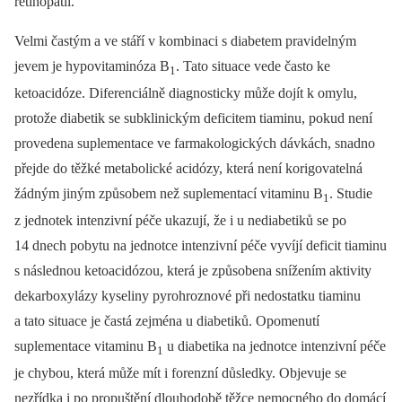
retinopatií.
Velmi častým a ve stáří v kombinaci s diabetem pravidelným
jevem je hypovitaminóza B
. Tato situace vede často ke
1
ketoacidóze. Diferenciálně diagnosticky může dojít k omylu,
protože diabetik se subklinickým deficitem tiaminu, pokud není
provedena suplementace ve farmakologických dávkách, snadno
přejde do těžké metabolické acidózy, která není korigovatelná
žádným jiným způsobem než suplementací vitaminu B
. Studie
1
z jednotek intenzivní péče ukazují, že i u nediabetiků se po
14 dnech pobytu na jednotce intenzivní péče vyvíjí deficit tiaminu
s následnou ketoacidózou, která je způsobena snížením aktivity
dekarboxylázy kyseliny pyrohroznové při nedostatku tiaminu
a tato situace je častá zejména u diabetiků. Opomenutí
suplementace vitaminu B
u diabetika na jednotce intenzivní péče
1
je chybou, která může mít i forenzní důsledky. Objevuje se
nezřídka i po propuštění dlouhodobě těžce nemocného do domácí