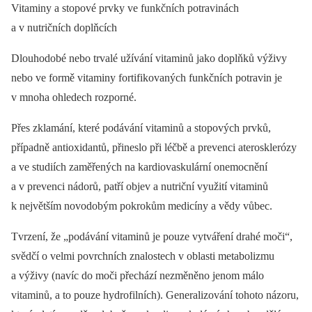
Vitaminy a stopové prvky ve funkčních potravinách
a v nutričních doplňcích
Dlouhodobé nebo trvalé užívání vitaminů jako doplňků výživy
nebo ve formě vitaminy fortifikovaných funkčních potravin je
v mnoha ohledech rozporné.
Přes zklamání, které podávání vitaminů a stopových prvků,
případně antioxidantů, přineslo při léčbě a prevenci aterosklerózy
a ve studiích zaměřených na kardiovaskulární onemocnění
a v prevenci nádorů, patří objev a nutriční využití vitaminů
k největším novodobým pokrokům medicíny a vědy vůbec.
Tvrzení, že „podávání vitaminů je pouze vytváření drahé moči“,
svědčí o velmi povrchních znalostech v oblasti metabolizmu
a výživy (navíc do moči přechází nezměněno jenom málo
vitaminů, a to pouze hydrofilních). Generalizování tohoto názoru,