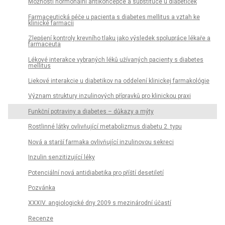
Možnosti hormonální antikoncepce a substituce u diabetiček
Farmaceutická péče u pacienta s diabetes mellitus a vztah ke
klinické farmacii
Zlepšení kontroly krevního tlaku jako výsledek spolupráce lékaře a
farmaceuta
Lékové interakce vybraných léků užívaných pacienty s diabetes
mellitus
Liekové interakcie u diabetikov na oddelení klinickej farmakológie
Význam struktury inzulinových přípravků pro klinickou praxi
Funkční potraviny a diabetes – důkazy a mýty
Rostlinné látky ovlivňující metabolizmus diabetu 2. typu
Nová a starší farmaka ovlivňující inzulinovou sekreci
Inzulin senzitizující léky
Potenciální nová antidiabetika pro příští desetiletí
Pozvánka
XXXIV. angiologické dny 2009 s mezinárodní účastí
Recenze