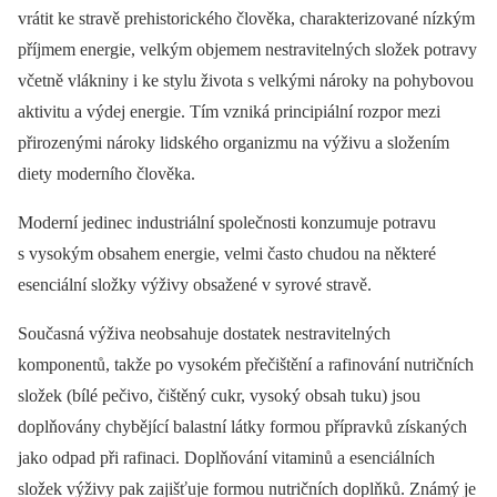
vrátit ke stravě prehistorického člověka, charakterizované nízkým
příjmem energie, velkým objemem nestravitelných složek potravy
včetně vlákniny i ke stylu života s velkými nároky na pohybovou
aktivitu a výdej energie. Tím vzniká principiální rozpor mezi
přirozenými nároky lidského organizmu na výživu a složením
diety moderního člověka.
Moderní jedinec industriální společnosti konzumuje potravu
s vysokým obsahem energie, velmi často chudou na ně­kte­ré
esenciální složky výživy obsažené v syrové stravě.
Současná výživa neobsahuje dostatek nestravitelných
komponentů, takže po vysokém přečištění a rafinování nutričních
složek (bílé pečivo, čištěný cukr, vysoký obsah tuku) jsou
doplňovány chybějící balastní látky formou přípravků získaných
jako odpad při rafinaci. Doplňování vitaminů a esenciálních
složek výživy pak zajišťuje formou nutričních doplňků. Známý je