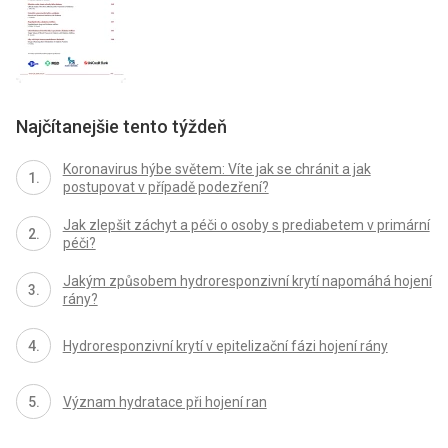
Najčítanejšie tento týždeň
Koronavirus hýbe světem: Víte jak se chránit a jak
postupovat v případě podezření?
Jak zlepšit záchyt a péči o osoby s prediabetem v primární
péči?
Jakým způsobem hydroresponzivní krytí napomáhá hojení
rány?
Hydroresponzivní krytí v epitelizační fázi hojení rány
Význam hydratace při hojení ran