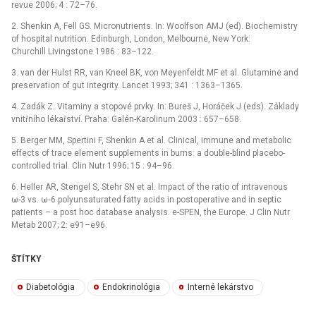
revue 2006; 4 : 72–76.
2. Shenkin A, Fell GS. Micronutrients. In: Woolfson AMJ (ed). Biochemistry
of hospital nutrition. Edinburgh, London, Melbourne, New York:
Churchill Livingstone 1986 : 83–122.
3. van der Hulst RR, van Kneel BK, von Meyenfeldt MF et al. Glutamine and
preservation of gut integrity. Lancet 1993; 341 : 1363–1365.
4. Zadák Z. Vitaminy a stopové prvky. In: Bureš J, Horáček J (eds). Základy
vnitřního lékařství. Praha: Galén-Karolinum 2003 : 657–658.
5. Berger MM, Spertini F, Shenkin A et al. Clinical, immune and metabolic
effects of trace element supplements in burns: a double-blind placebo-
controlled trial. Clin Nutr 1996; 15 : 94–96.
6. Heller AR, Stengel S, Stehr SN et al. Impact of the ratio of intravenous
ω-3 vs. ω‑6 polyunsaturated fatty acids in postoperative and in septic
patients –⁠ a post hoc database analysis. e-SPEN, the Europe. J Clin Nutr
Metab 2007; 2: e91–e96.
ŠTÍTKY
Diabetológia
Endokrinológia
Interné lekárstvo