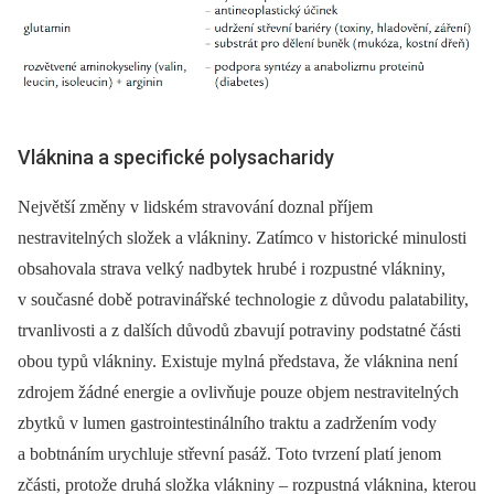
Vláknina a specifické polysacharidy
Největší změny v lidském stravování doznal příjem
nestravitelných složek a vlákniny. Zatímco v historické minulosti
obsahovala strava velký nadbytek hrubé i rozpustné vlákniny,
v současné době potravinářské technologie z důvodu palatability,
trvanlivosti a z dalších důvodů zbavují potraviny podstatné části
obou typů vlákniny. Existuje mylná představa, že vláknina není
zdrojem žádné energie a ovlivňuje pouze objem nestravitelných
zbytků v lumen gastrointestinálního traktu a zadržením vody
a bobtnáním urychluje střevní pasáž. Toto tvrzení platí jenom
zčásti, protože druhá složka vlákniny –⁠ rozpustná vláknina, kterou