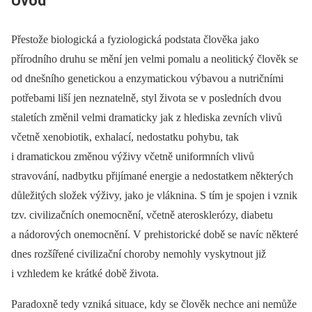
Úvod
Přestože biologická a fyziologická podstata člověka jako
přírodního druhu se mění jen velmi pomalu a neolitický člověk se
od dnešního genetickou a enzymatickou výbavou a nutričními
potřebami liší jen neznatelně, styl života se v posledních dvou
staletích změnil velmi dramaticky jak z hlediska zevních vlivů
včetně xenobiotik, exhalací, nedostatku pohybu, tak
i dramatickou změnou výživy včetně uniformních vlivů
stravování, nadbytku přijímané energie a nedostatkem ně­kte­rých
důležitých složek výživy, jako je vláknina. S tím je spojen i vznik
tzv. civilizačních onemocnění, včetně aterosklerózy, diabetu
a nádorových onemocnění. V prehistorické době se navíc ně­kte­ré
dnes rozšířené civilizační choroby nemohly vyskytnout již
i vzhledem ke krátké době života.
Paradoxně tedy vzniká situace, kdy se člověk nechce ani nemůže