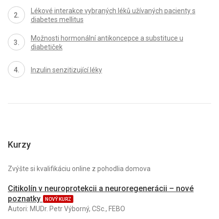
Lékové interakce vybraných léků užívaných pacienty s
diabetes mellitus
Možnosti hormonální antikoncepce a substituce u
diabetiček
Inzulin senzitizující léky
Kurzy
Zvýšte si kvalifikáciu online z pohodlia domova
Citikolín v neuroprotekcii a neuroregenerácii – nové
poznatky
NOVÝ KURZ
Autori: MUDr. Petr Výborný, CSc., FEBO