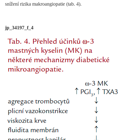
snížení rizika makroangiopatie (tab. 4).
jp_34197_f_4