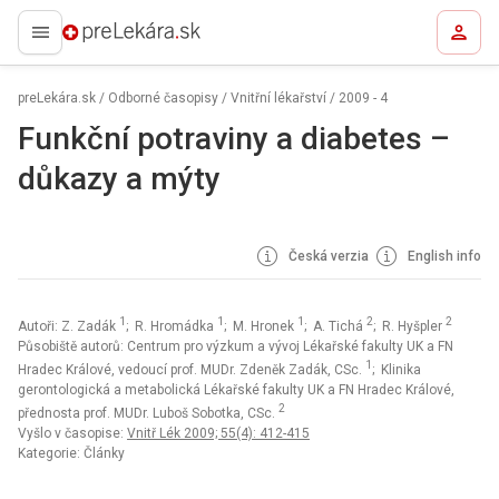
preLekára.sk
preLekára.sk
/
Odborné časopisy
/
Vnitřní lékařství
/
2009 - 4
Funkční potraviny a diabetes –
důkazy a mýty
Česká verzia
English info
1
1
1
2
2
Autoři: Z. Zadák
; R. Hromádka
; M. Hronek
; A. Tichá
; R. Hyšpler
Působiště autorů: Centrum pro výzkum a vývoj Lékařské fakulty UK a FN
1
Hradec Králové, vedoucí prof. MUDr. Zdeněk Zadák, CSc.
; Klinika
gerontologická a metabolická Lékařské fakulty UK a FN Hradec Králové,
2
přednosta prof. MUDr. Luboš Sobotka, CSc.
Vyšlo v časopise:
Vnitř Lék 2009; 55(4): 412-415
Kategorie: Články