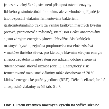
je nestravitelný škrob, sice není přístupná trávení enzymy
lidského gastrointestinálního traktu, ale ve vhodném případě je
tato rozpustná vláknina fermentována bakteriemi
gastrointestinálního traktu za vzniku krátkých mastných kyselin
(octové, propionové a máselné), které jsou z části absorbovány
a jsou zdrojem energie v játrech. Převážná část krátkých
mastných kyselin, zejména propionové a máselné, zůstává
v mukóze tlustého střeva, pro kterou je hlavním zdrojem energie
a nepostradatelným substrátem pro udržení odolné a správně
diferencované střevní sliznice (obr. 1). Energetický zisk
fermentované rozpustné vlákniny může dosahovat až 20 %
klidové energetické potřeby jedince (REE). Dělení celkové, hrubé
a rozpustné vlákniny uvádí tab. 6 a 7.
Obr. 1. Podíl krátkých mastných kyselin na výživě sliznice