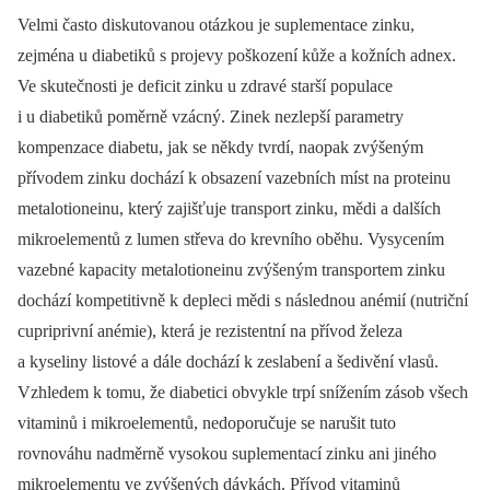
Velmi často diskutovanou otázkou je suplementace zinku,
zejména u diabetiků s projevy poškození kůže a kožních adnex.
Ve skutečnosti je deficit zinku u zdravé starší populace
i u diabetiků poměrně vzácný. Zinek nezlepší parametry
kompenzace diabetu, jak se někdy tvrdí, naopak zvýšeným
přívodem zinku dochází k obsazení vazebních míst na proteinu
metalotioneinu, který zajišťuje transport zinku, mědi a dalších
mikroelementů z lumen střeva do krevního oběhu. Vysycením
vazebné kapacity metalotioneinu zvýšeným transportem zinku
dochází kompetitivně k depleci mědi s následnou anémií (nutriční
cupriprivní anémie), která je rezistentní na přívod železa
a kyseliny listové a dále dochází k zeslabení a šedivění vlasů.
Vzhledem k tomu, že diabetici obvykle trpí snížením zásob všech
vitaminů i mikroelementů, nedoporučuje se narušit tuto
rovnováhu nadměrně vysokou suplementací zinku ani jiného
mikro­elementu ve zvýšených dávkách. Přívod vitaminů