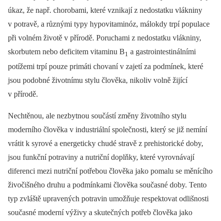
úkaz, že např. chorobami, které vznikají z nedostatku vlákniny
v potravě, a různými typy hypovitaminóz, málokdy trpí populace
při volném životě v přírodě. Poruchami z nedostatku vlákniny,
skorbutem nebo deficitem vitaminu B
a gastrointestinálními
1
potížemi trpí pouze primáti chovaní v zajetí za podmínek, které
jsou podobné životnímu stylu člověka, nikoliv volně žijící
v přírodě.
Nechtěnou, ale nezbytnou součástí změny životního stylu
moderního člověka v industriální společnosti, který se již nemíní
vrátit k syrové a energeticky chudé stravě z prehistorické doby,
jsou funkční potraviny a nutriční doplňky, které vyrovnávají
diferenci mezi nutriční potřebou člověka jako pomalu se měnícího
živočišného druhu a podmínkami člověka současné doby. Tento
typ zvláště upravených potravin umožňuje respektovat odlišnosti
současné moderní výživy a skutečných potřeb člověka jako