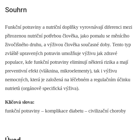
Souhrn
Funkční potraviny a nutriční doplňky vyrovnávají diferenci mezi
přirozenou nutriční potřebou člověka, jako pomalu se měnícího
živočišného druhu, a výživou člověka současné doby. Tento typ
zvláště upravených potravin umožňuje výživu jak zdravé
populace, kde funkční potraviny eliminují ně­kte­rá rizika a mají
preventivní efekt (vláknina, mikroelementy), tak i výživu
nemocných, která je založená na léčebném a regulačním účinku
nutrietů (orgánově specifická výživa).
Klíčová slova:
funkční potraviny –⁠ komplikace diabetu –⁠ civilizační choroby