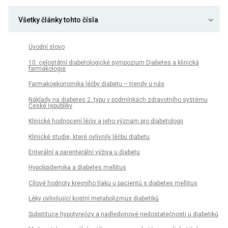
Všetky články tohto čísla
Úvodní slovo
10. celostátní diabetologické sympozium Diabetes a klinická
farmakologie
Farmakoekonomika léčby diabetu – trendy u nás
Náklady na diabetes 2. typu v podmínkách zdravotního sy­stému
České republiky
Klinické hodnocení léčiv a jeho význam pro diabetologii
Klinické studie, které ovlivnily léčbu diabetu
Enterální a parenterální výživa u diabetu
Hypolipidemika a diabetes mellitus
Cílové hodnoty krevního tlaku u pacientů s diabetes mellitus
Léky ovlivňující kostní metabolizmus diabetiků
Substituce hypotyreózy a nadledvinové nedostatečnosti u diabetiků