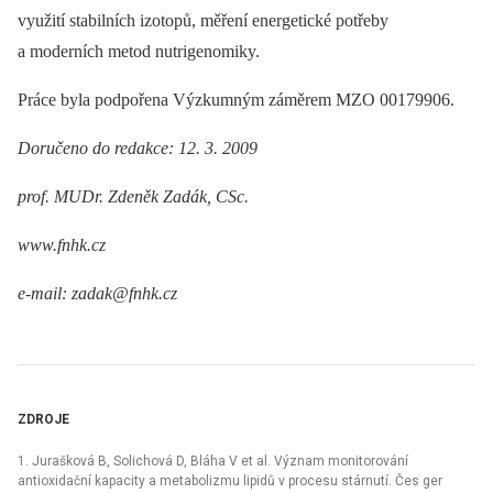
využití stabilních izotopů, měření energetické potřeby
a moderních metod nutrigenomiky.
Práce byla podpořena Výzkumným záměrem MZO 00179906.
Doručeno do redakce: 12. 3. 2009
prof. MUDr. Zdeněk Zadák, CSc.
www.fnhk.cz
e‑mail: zadak@fnhk.cz
ZDROJE
1. Jurašková B, Solichová D, Bláha V et al. Význam monitorování
antioxidační kapacity a metabolizmu lipidů v procesu stárnutí. Čes ger