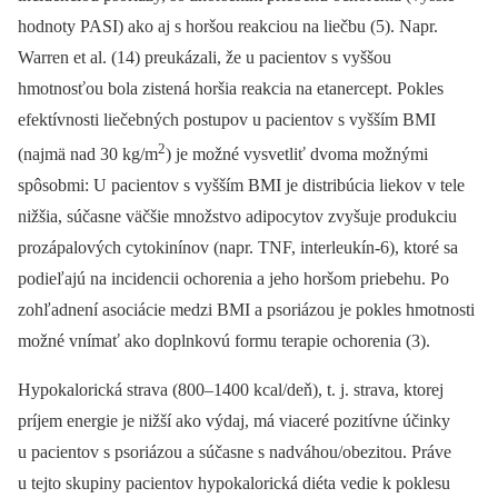
hodnoty PASI) ako aj s horšou reakciou na liečbu (5). Napr.
Warren et al. (14) preukázali, že u pacientov s vyššou
hmotnosťou bola zistená horšia reakcia na etanercept. Pokles
efektívnosti liečebných postupov u pacientov s vyšším BMI
2
(najmä nad 30 kg/m
) je možné vysvetliť dvoma možnými
spôsobmi: U pacientov s vyšším BMI je distribúcia liekov v tele
nižšia, súčasne väčšie množstvo adipocytov zvyšuje produkciu
prozápalových cytokinínov (napr. TNF, interleukín-6), ktoré sa
podieľajú na incidencii ochorenia a jeho horšom priebehu. Po
zohľadnení asociácie medzi BMI a psoriázou je pokles hmotnosti
možné vnímať ako doplnkovú formu terapie ochorenia (3).
Hypokalorická strava (800–1400 kcal/deň), t. j. strava, ktorej
príjem energie je nižší ako výdaj, má viaceré pozitívne účinky
u pacientov s psoriázou a súčasne s nadváhou/obezitou. Práve
u tejto skupiny pacientov hypokalorická diéta vedie k poklesu