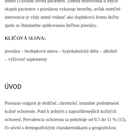
zmien či kvalitu života pacientov. Zmena stravovania u istých
skupín pacientov s psoriázou vykazuje benefity, avšak nutričné
intervencie je vždy nutné vnímať ako doplnkovú formu liečby
spolu so štandardne aplikovanou liečbou psoriázy..
KLÍČOVÁ SLOVA:
psoriáza –⁠ bezlepková strava –⁠ hypokalorická diéta –⁠ alkohol
–⁠ výživové suplementy
ÚVOD
Psoriasis vulgaris je dedičné, chronické, imunitne podmienené
kožné ochorenie. Patrí k jedným z najrozšírenejších kožných
ochorení. Prevalencia ochorenia sa pohybuje od 0,5 do 11 % (15),
čo súvisí s demografickými charakteristikami a geografickou