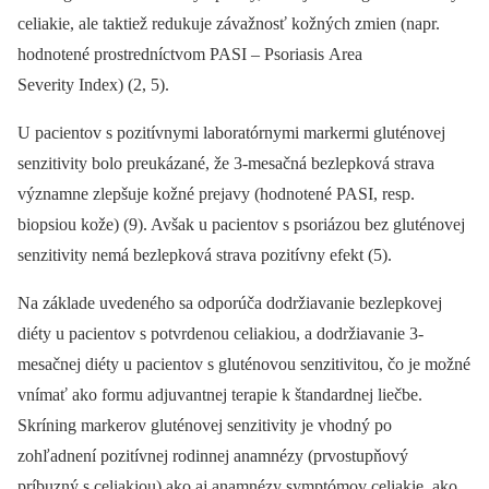
celiakie, ale taktiež redukuje závažnosť kožných zmien (napr.
hodnotené prostredníctvom PASI –⁠ Psoriasis Area
Severity Index) (2, 5).
U pacientov s pozitívnymi laboratórnymi markermi gluténovej
senzitivity bolo preukázané, že 3-mesačná bezlepková strava
významne zlepšuje kožné prejavy (hodnotené PASI, resp.
biopsiou kože) (9). Avšak u pacientov s psoriázou bez gluténovej
senzitivity nemá bezlepková strava pozitívny efekt (5).
Na základe uvedeného sa odporúča dodržiavanie bezlepkovej
diéty u pacientov s potvrdenou celiakiou, a dodržiavanie 3-
mesačnej diéty u pacientov s gluténovou senzitivitou, čo je možné
vnímať ako formu adjuvantnej terapie k štandardnej liečbe.
Skríning markerov gluténovej senzitivity je vhodný po
zohľadnení pozitívnej rodinnej anamnézy (prvostupňový
príbuzný s celiakiou) ako aj anamnézy symptómov celiakie, ako