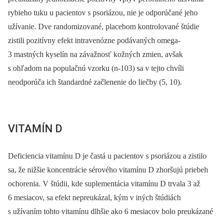
rybieho tuku u pacientov s psoriázou, nie je odporúčané jeho
užívanie. Dve randomizované, placebom kontrolované štúdie
zistili pozitívny efekt intravenózne podávaných omega-
3 mastných kyselín na závažnosť kožných zmien, avšak
s ohľadom na populačnú vzorku (n-103) sa v tejto chvíli
neodporúča ich štandardné začlenenie do liečby (5, 10).
VITAMÍN D
Deficiencia vitamínu D je častá u pacientov s psoriázou a zistilo
sa, že nižšie koncentrácie sérového vitamínu D zhoršujú priebeh
ochorenia. V štúdii, kde suplementácia vitamínu D trvala 3 až
6 mesiacov, sa efekt nepreukázal, kým v iných štúdiách
s užívaním tohto vitamínu dlhšie ako 6 mesiacov bolo preukázané