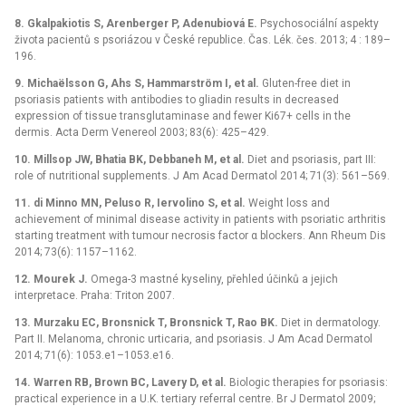
8.
Gkalpakiotis S, Arenberger P, Adenubiová E.
Psychosociální aspekty
života pacientů s psoriázou v České republice. Čas. Lék. čes. 2013; 4 : 189–
196.
9.
Michaëlsson G, Ahs S, Hammarström I, et al.
Gluten-free diet in
psoriasis patients with antibodies to gliadin results in decreased
expression of tissue transglutaminase and fewer Ki67+ cells in the
dermis. Acta Derm Venereol 2003; 83(6): 425–429.
10.
Millsop JW, Bhatia BK, Debbaneh M, et al.
Diet and psoriasis, part III:
role of nutritional supplements. J Am Acad Dermatol 2014; 71(3): 561–569.
11.
di Minno MN, Peluso R, Iervolino S, et al.
Weight loss and
achievement of minimal disease activity in patients with psoriatic arthritis
starting treatment with tumour necrosis factor α blockers. Ann Rheum Dis
2014; 73(6): 1157–1162.
12.
Mourek J.
Omega-3 mastné kyseliny, přehled účinků a jejich
interpretace. Praha: Triton 2007.
13.
Murzaku EC, Bronsnick T, Bronsnick T, Rao BK.
Diet in dermatology.
Part II. Melanoma, chronic urticaria, and psoriasis. J Am Acad Dermatol
2014; 71(6): 1053.e1–1053.e16.
14.
Warren RB, Brown BC, Lavery D, et al.
Biologic therapies for psoriasis:
practical experience in a U.K. tertiary referral centre. Br J Dermatol 2009;