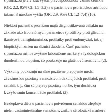
s psoriázou je 2,2-krát vyššia pravdepodobnosť vzniku celiakie
(OR: 2,2, 95% CI: 1,5–3,2) a u pacientov s psoriatickou artritídou
takmer 3-násobne vyššia (OR: 2,9, 95% CI: 1,2–
7
,4) (16).
Niektorí pacienti s psoriázou majú diagnostikovanú celiakiu na
základe ako laboratórnych parametrov (protilátky proti gliadínu,
tkanivová transglutamináza, protilátky proti endomýziu), tak aj
bioptických zmien na sliznici duodena. Časť pacientov
s psoriázou má iba zvýšené laboratórne markery s fyziologickou
duodenálnou biopsiou, čo poukazuje na gluténovú senzitivitu (2).
Výskumy poukazujú na silné pozitívne prepojenie medzi
závažnosťou psoriázy a množstvom cirkulujúcich protilátok proti
celiakii, t. j., čím sú prejavy psoriázy horšie, tým dochádza
k zvyšovaniu koncentrácie protilátok (2).
Bezlepková diéta u pacientov s potvrdenou celiakiou zlepšuje
nielen gastrointestinálne symptómy, znižuje sérologické markery