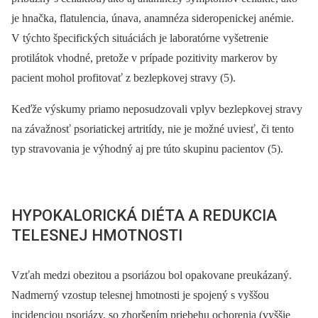
je hnačka, flatulencia, únava, anamnéza sideropenickej anémie.
V týchto špecifických situáciách je laboratórne vyšetrenie
protilátok vhodné, pretože v prípade pozitivity markerov by
pacient mohol profitovať z bezlepkovej stravy (5).
Keďže výskumy priamo neposudzovali vplyv bezlepkovej stravy
na závažnosť psoriatickej artritídy, nie je možné uviesť, či tento
typ stravovania je výhodný aj pre túto skupinu pacientov (5).
HYPOKALORICKÁ DIÉTA A REDUKCIA
TELESNEJ HMOTNOSTI
Vzťah medzi obezitou a psoriázou bol opakovane preukázaný.
Nadmerný vzostup telesnej hmotnosti je spojený s vyššou
incidenciou psoriázy, so zhoršením priebehu ochorenia (vyššie