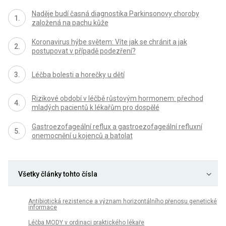
Naděje budí časná diagnostika Parkinsonovy choroby
založená na pachu kůže
Koronavirus hýbe světem: Víte jak se chránit a jak
postupovat v případě podezření?
Léčba bolesti a horečky u dětí
Rizikové období v léčbě růstovým hormonem: přechod
mladých pacientů k lékařům pro dospělé
Gastroezofageální reflux a gastroezofageální refluxní
onemocnění u kojenců a batolat
Všetky články tohto čísla
Antibiotická rezistence a význam horizontálního přenosu genetické
informace
Léčba MODY v ordinaci praktického lékaře