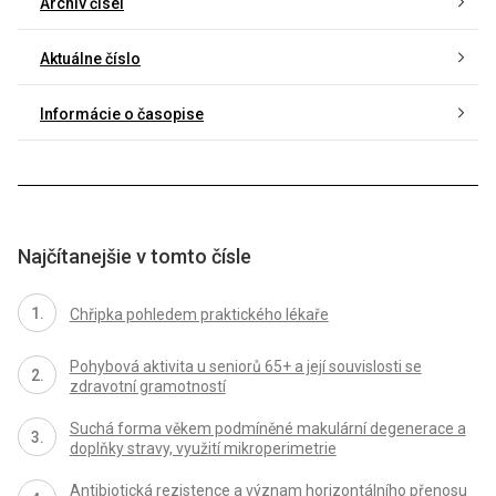
Archív čísel
Aktuálne číslo
Informácie o časopise
Najčítanejšie v tomto čísle
Chřipka pohledem praktického lékaře
Pohybová aktivita u seniorů 65+ a její souvislosti se
zdravotní gramotností
Suchá forma věkem podmíněné makulární degenerace a
doplňky stravy, využití mikroperimetrie
Antibiotická rezistence a význam horizontálního přenosu