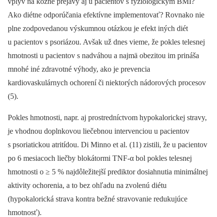
vplyv na kožné prejavy aj u pacientov s fyziologickým BMI?
Ako diétne odporúčania efektívne implementovať? Rovnako nie
plne zodpovedanou výskumnou otázkou je efekt iných diét
u pacientov s psoriázou. Avšak už dnes vieme, že pokles telesnej
hmotnosti u pacientov s nadváhou a najmä obezitou im prináša
mnohé iné zdravotné výhody, ako je prevencia
kardiovaskulárnych ochorení či niektorých nádorových procesov
(5).
Pokles hmotnosti, napr. aj prostredníctvom hypokalorickej stravy,
je vhodnou doplnkovou liečebnou intervenciou u pacientov
s psoriatickou atritídou. Di Minno et al. (11) zistili, že u pacientov
po 6 mesiacoch liečby blokátormi TNF-α bol pokles telesnej
hmotnosti o ≥ 5 % najdôležitejší prediktor dosiahnutia minimálnej
aktivity ochorenia, a to bez ohľadu na zvolenú diétu
(hypokalorická strava kontra bežné stravovanie redukujúce
hmotnosť).