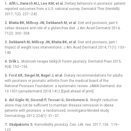
1.
Afifi L, Danesh MJ, Lee KM, et al.
Dietary behaviors in psoriasis: patient-
reported outcomes from a U.S. national survey. Dermatol Ther (Heidelb)
2017; 7(2): 227–242.
2.
Bhatia BK, Millsop JW, Debbaneh M, et al.
Diet and psoriasis, part II:
celiac disease and role of a gluten-free diet. J Am Acad Dermatol 2014;
71(2): 350–358.
3.
Debbaneh M, Millsop JW, Bhatia BK, et al.
Diet and psoriasis, part I:
Impact of weight loss interventions. J Am Acad Dermatol 2014; 71(1): 133–
140.
4.
Drlík L.
Možnosti terapie těžkých forem psoriázy. Dermatol Praxi 2015;
9(4): 152–156.
5.
Ford AR, Siegel M, Bagel J, et al.
Dietary recommendations for adults
with psoriasis or psoriatic arthritis from the medical board of the
National Psoriasis Foundation: a systematic review. JAMA Dermatol. doi:
10.1001/jamadermatol.2018.1412 [Epub ahead of print].
6.
del Giglio M, Gisondi P, Tessari G, Girolomoni G.
Weight reduction
alone may not be sufficient to maintain disease remission in obese
patients with psoriasis: a randomized, investigator-blinded study.
Dermatology 2012; 224(1): 31–37.
7.
Gkalpakiotis S.
Komorbidity psoriázy. Čas. Lék. čes. 2017; 156 : 119–
122.