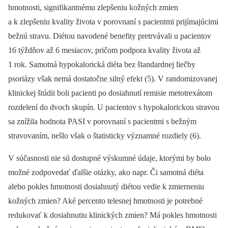
hmotnosti, signifikantnému zlepšeniu kožných zmien
a k zlepšeniu kvality života v porovnaní s pacientmi prijímajúcimi
bežnú stravu. Diétou navodené benefity pretrvávali u pacientov
16 týždňov až 6 mesiacov, pričom podpora kvality života až
1 rok. Samotná hypokalorická diéta bez štandardnej liečby
psoriázy však nemá dostatočne silný efekt (5). V randomizovanej
klinickej štúdii boli pacienti po dosiahnutí remisie metotrexátom
rozdelení do dvoch skupín. U pacientov s hypokalorickou stravou
sa znížila hodnota PASI v porovnaní s pacientmi s bežným
stravovaním, nešlo však o štatisticky významné rozdiely (6).
V súčasnosti nie sú dostupné výskumné údaje, ktorými by bolo
možné zodpovedať ďalšie otázky, ako napr. Či samotná diéta
alebo pokles hmotnosti dosiahnutý diétou vedie k zmierneniu
kožných zmien? Aké percento telesnej hmotnosti je potrebné
redukovať k dosiahnutiu klinických zmien? Má pokles hmotnosti