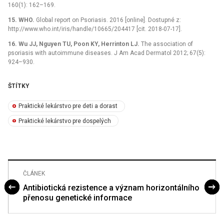
160(1): 162–169.
15.
WHO.
Global report on Psoriasis. 2016 [online]. Dostupné z:
http://www.who.int/iris/handle/10665/204417 [cit. 2018-07-17].
16.
Wu JJ, Nguyen TU, Poon KY, Herrinton LJ.
The association of
psoriasis with autoimmune diseases. J Am Acad Dermatol 2012; 67(5):
924–930.
ŠTÍTKY
Praktické lekárstvo pre deti a dorast
Praktické lekárstvo pre dospelých
ČLÁNEK
Antibiotická rezistence a význam horizontálního
přenosu genetické informace