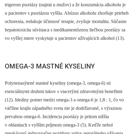
trigerom psoriázy (najmä u mužov) a že konzumácia alkoholu je
u pacientov s psoriázou vyššia. Abúzus alkoholu zhoršuje priebeh
ochorenia, redukuje účinnosť terapie, zvyšuje mortalitu. Súčasne
hepatotoxicita súvisiaca s medikamentóznou liečbou psoriázy sa
vo vyššej miere vyskytuje u pacientov užívajúcich alkohol (13).
OMEGA-3 MASTNÉ KYSELINY
Polynenasýtené mastné kyseliny (omega-3, omega-6) sú
esenciálnymi druhmi tukov s viacerými zdravotnými benefitmi
(12). Ideálny pomer medzi omega-3 a omega-6 je 1,8 : 1, čo vo
väčšine krajín západného sveta nie je dodržiavané, s výraznou
prevahou omega-6. Incidencia psoriázy je pritom nižšia
v oblastiach s vyšším príjmom omega-3 (5). Keďže nebol
preukázaný jednoznačne pozitívny vplyv perorálneho užívania