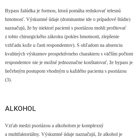
Bypass žalúdka je formou, ktorá pomáha redukovať telesnú
hmotnosť. Výskumné údaje (dominantne ide o prípadové štúdie)
naznačujú, že by niektorí pacienti s psoriázou mohli profitovať
z tohto chirurgického zákroku (pokles hmotnosti, zlepšenie
vzhľadu kože u časti respondentov). S ohľadom na absenciu
kvalitných výskumov prospektívneho charakteru s väčším počtom
respondentov nie je možné jednoznačne konštatovať, že bypass je
liečebným postupom vhodným u každého pacienta s psoriázou
(3).
ALKOHOL
Vzťah medzi psoriázou a alkoholom je komplexný
a multifaktoriálny. Výskumné údaje naznačujú, že alkohol je