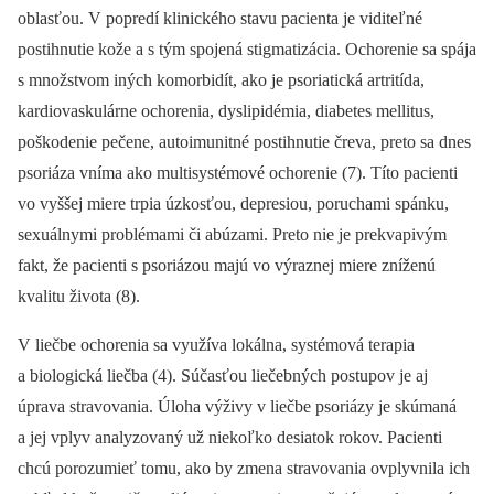
oblasťou. V popredí klinického stavu pacienta je viditeľné
postihnutie kože a s tým spojená stigmatizácia. Ochorenie sa spája
s množstvom iných komorbidít, ako je psoriatická artritída,
kardiovaskulárne ochorenia, dyslipidémia, diabetes mellitus,
poškodenie pečene, autoimunitné postihnutie čreva, preto sa dnes
psoriáza vníma ako multisystémové ochorenie (7). Títo pacienti
vo vyššej miere trpia úzkosťou, depresiou, poruchami spánku,
sexuálnymi problémami či abúzami. Preto nie je prekvapivým
fakt, že pacienti s psoriázou majú vo výraznej miere zníženú
kvalitu života (8).
V liečbe ochorenia sa využíva lokálna, systémová terapia
a biologická liečba (4). Súčasťou liečebných postupov je aj
úprava stravovania. Úloha výživy v liečbe psoriázy je skúmaná
a jej vplyv analyzovaný už niekoľko desiatok rokov. Pacienti
chcú porozumieť tomu, ako by zmena stravovania ovplyvnila ich