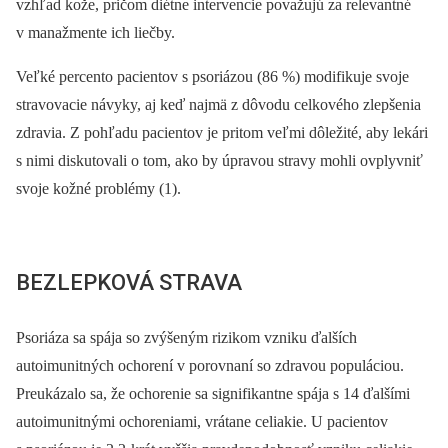
vzhľad kože, pričom diétne intervencie považujú za relevantné
v manažmente ich liečby.
Veľké percento pacientov s psoriázou (86 %) modifikuje svoje
stravovacie návyky, aj keď najmä z dôvodu celkového zlepšenia
zdravia. Z pohľadu pacientov je pritom veľmi dôležité, aby lekári
s nimi diskutovali o tom, ako by úpravou stravy mohli ovplyvniť
svoje kožné problémy (1).
BEZLEPKOVÁ STRAVA
Psoriáza sa spája so zvýšeným rizikom vzniku ďalších
autoimunitných ochorení v porovnaní so zdravou populáciou.
Preukázalo sa, že ochorenie sa signifikantne spája s 14 ďalšími
autoimunitnými ochoreniami, vrátane celiakie. U pacientov