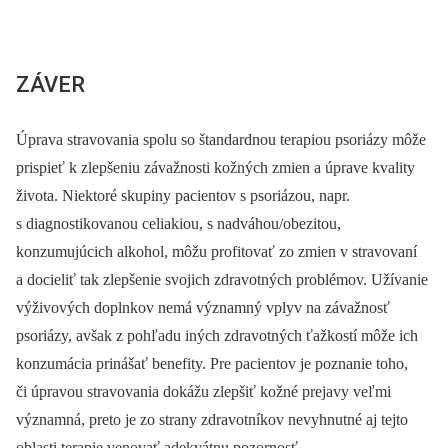
ZÁVER
Úprava stravovania spolu so štandardnou terapiou psoriázy môže
prispieť k zlepšeniu závažnosti kožných zmien a úprave kvality
života. Niektoré skupiny pacientov s psoriázou, napr.
s diagnostikovanou celiakiou, s nadváhou/obezitou,
konzumujúcich alkohol, môžu profitovať zo zmien v stravovaní
a docieliť tak zlepšenie svojich zdravotných problémov. Užívanie
výživových doplnkov nemá významný vplyv na závažnosť
psoriázy, avšak z pohľadu iných zdravotných ťažkostí môže ich
konzumácia prinášať benefity. Pre pacientov je poznanie toho,
či úpravou stravovania dokážu zlepšiť kožné prejavy veľmi
významná, preto je zo strany zdravotníkov nevyhnutné aj tejto
oblasti terapie venovať adekvátnu pozornosť.