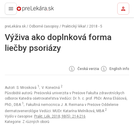
preLekára.sk
preLekára.sk
/
Odborné časopisy
/
Praktický lékař
/
2018 - 5
Výživa ako doplnková forma
liečby psoriázy
Česká verzia
English info
1
2
Autoři: S. Mrosková
; V. Konečná
Působiště autorů: Prešovská univerzita v Prešove Fakulta zdravotníckych
odborov Katedra ošetrovateľstva Vedúci: Dr. h. c. prof. PhDr. Anna Eliášová,
1
PhD., DBA
; Fakultná nemocnica J. A. Reimana v Prešove Oddelenie
2
dermatovenerológie Vedúci: MUDr. Katarína Melníková, MBA
Vyšlo v časopise:
Prakt. Lék. 2018; 98(5): 214-216
Kategorie: Z různých oborů