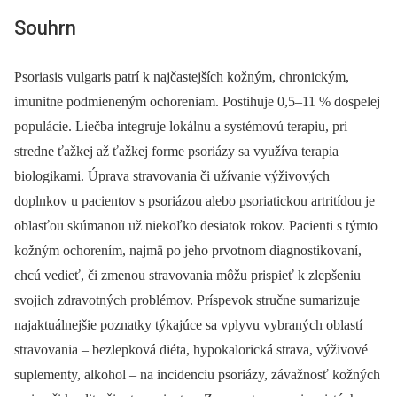
Souhrn
Psoriasis vulgaris patrí k najčastejších kožným, chronickým,
imunitne podmieneným ochoreniam. Postihuje 0,5–11 % dospelej
populácie. Liečba integruje lokálnu a systémovú terapiu, pri
stredne ťažkej až ťažkej forme psoriázy sa využíva terapia
biologikami. Úprava stravovania či užívanie výživových
doplnkov u pacientov s psoriázou alebo psoriatickou artritídou je
oblasťou skúmanou už niekoľko desiatok rokov. Pacienti s týmto
kožným ochorením, najmä po jeho prvotnom diagnostikovaní,
chcú vedieť, či zmenou stravovania môžu prispieť k zlepšeniu
svojich zdravotných problémov. Príspevok stručne sumarizuje
najaktuálnejšie poznatky týkajúce sa vplyvu vybraných oblastí
stravovania –⁠ bezlepková diéta, hypokalorická strava, výživové
suplementy, alkohol –⁠ na incidenciu psoriázy, závažnosť kožných