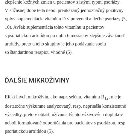
zlepšenie kožných zmien u pacientov s istými typmi psoriázy.
V súčasnej dobe teda nebol preukázaný jednoznačný pozitívny
vplyv suplementácie vitamínu D v prevencii a liečbe psoriázy (5,
10). Avšak suplementácia tohto vitamínu u pacientov
s psoriatickou artritídou po dobu 6 mesiacov zlepšuje závažnosť
artritídy, preto u tejto skupiny je jeho podávanie spolu
so štandardnou terapiou vhodné (5).
ĎALŠIE MIKROŽIVINY
Efekt iných mikroživín, ako napr. selénu, vitamínu B
, nie je
12
dostatočne výskumne analyzovaný, resp. neprináša konzistentné
výsledky, preto v oblasti užívania týchto výživových doplnkov
neboli formulované odporúčania pre pacientov s psoriázou, resp.
psoriatickou artritídou (5).