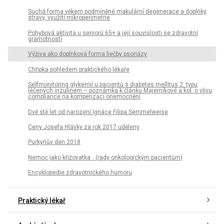
Suchá forma věkem podmíněné makulární degenerace a doplňky
stravy, využití mikroperimetrie
Pohybová aktivita u seniorů 65+ a její souvislosti se zdravotní
gramotností
Výživa ako doplnková forma liečby psoriázy
Chřipka pohledem praktického lékaře
Selfmonitoring glykemií u pacientů s diabetes mellitus 2. typu
léčených inzulinem – poznámka k článku Majerníkové a kol. o vlivu
compliance na kompenzaci onemocnění
Dvě stě let od narození Ignáce Filipa Semmelweise
Ceny Josefa Hlávky za rok 2017 uděleny
Purkyňův den 2018
Nemoc jako křižovatka (rady onkologickým pacientům)
Encyklopedie zdravotnického humoru
Praktický lékař