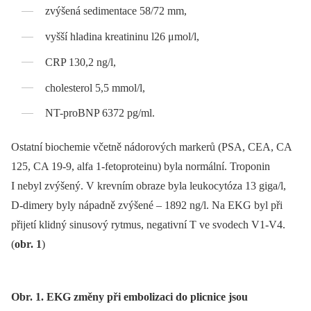
zvýšená sedimentace 58/72 mm,
vyšší hladina kreatininu l26 μmol/l,
CRP 130,2 ng/l,
cholesterol 5,5 mmol/l,
NT-proBNP 6372 pg/ml.
Ostatní biochemie včetně nádorových markerů (PSA, CEA, CA
125, CA 19-9, alfa 1-fetoproteinu) byla normální. Troponin
I nebyl zvýšený. V krevním obraze byla leukocytóza 13 giga/l,
D-dimery byly nápadně zvýšené –⁠ 1892 ng/l. Na EKG byl při
přijetí klidný sinusový rytmus, negativní T ve svodech V1-V4.
(
obr. 1
)
Obr. 1. EKG změny při embolizaci do plicnice jsou