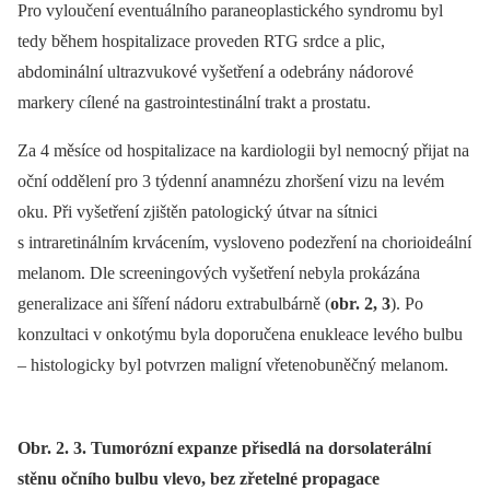
Pro vyloučení eventuálního paraneoplastického syndromu byl
tedy během hospitalizace proveden RTG srdce a plic,
abdominální ultrazvukové vyšetření a odebrány nádorové
markery cílené na gastrointestinální trakt a prostatu.
Za 4 měsíce od hospitalizace na kardiologii byl nemocný přijat na
oční oddělení pro 3 týdenní anamnézu zhoršení vizu na levém
oku. Při vyšetření zjištěn patologický útvar na sítnici
s intraretinálním krvácením, vysloveno podezření na chorioideální
melanom. Dle screeningových vyšetření nebyla prokázána
generalizace ani šíření nádoru extrabulbárně (
obr. 2, 3
). Po
konzultaci v onkotýmu byla doporučena enukleace levého bulbu
–⁠ histologicky byl potvrzen maligní vřetenobuněčný melanom.
Obr. 2. 3. Tumorózní expanze přisedlá na dorsolaterální
stěnu očního bulbu vlevo, bez zřetelné propagace