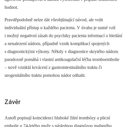
hodnot.
Pravděpodobně nelze dát všeobjímající návod, ale volit
individuální přístup u každého pacienta. V úvahu je nutné vzít
i možný negativní zásah do psychiky pacienta informací o hledání
a nenalezení ná­do­ru, případně vznik komplikací spojených
s diagnostickými výkony. Někdy v diagnostice skrytého nádoru
paradoxně pomáhá i vlastní antikoagulační léčba tromboembolie
–⁠ nově vzniklá krvácení z gastrointestinálního traktu či
urogenitálního traktu pomohou nádor odhalit.
Závěr
Autoři popisují koincidenci hluboké žilní trombózy a plicní
embolie u 74-letého muže s následnou diagnózou maligního