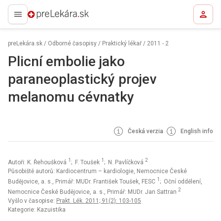
preLekára.sk
preLekára.sk
/
Odborné časopisy
/
Praktický lékař
/
2011 - 2
Plicní embolie jako
paraneoplastický projev
melanomu cévnatky
Česká verzia
English info
1
1
2
Autoři: K. Řehoušková
; F. Toušek
; N. Pavlíčková
Působiště autorů: Kardiocentrum – kardiologie, Nemocnice České
1
Budějovice, a. s., Primář: MUDr. František Toušek, FESC
; Oční oddělení,
2
Nemocnice České Budějovice, a. s., Primář: MUDr. Jan Sattran
Vyšlo v časopise:
Prakt. Lék. 2011; 91(2): 103-105
Kategorie: Kazuistika