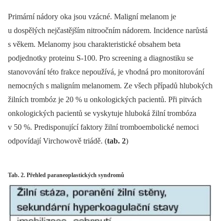
Primární nádory oka jsou vzácné. Maligní melanom je
u dospělých nejčastějším nitroočním nádorem. Incidence narůstá
s věkem. Melanomy jsou charakteristické obsahem beta
podjednotky proteinu S-100. Pro screening a diagnostiku se
stanovování této frakce nepoužívá, je vhodná pro monitorování
nemocných s maligním melanomem. Ze všech případů hlubokých
žilních trombóz je 20 % u onkologických pacientů. Při pitvách
onkologických pacientů se vyskytuje hluboká žilní trombóza
v 50 %. Predisponující faktory žilní tromboembolické nemoci
odpovídají Virchowově triádě. (
tab. 2
)
Tab. 2. Přehled paraneoplastických syndromů