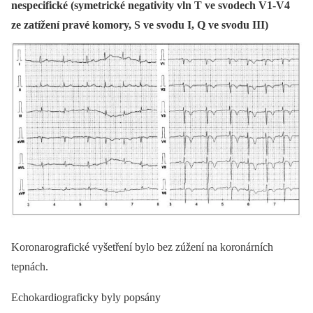
nespecifické (symetrické negativity vln T ve svodech V1-V4
ze zatížení pravé komory, S ve svodu I, Q ve svodu III)
Koronarografické vyšetření bylo bez zúžení na koronárních
tepnách.
Echokardiograficky byly popsány