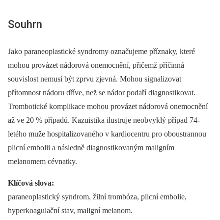
Souhrn
Jako paraneoplastické syndromy označujeme příznaky, které
mohou provázet nádorová onemocnění, přičemž příčinná
souvislost nemusí být zprvu zjevná. Mohou signalizovat
přítomnost nádoru dříve, než se nádor podaří diagnostikovat.
Trombotické komplikace mohou provázet nádorová onemocnění
až ve 20 % případů. Kazuistika ilustruje neobvyklý případ 74-
letého muže hospitalizovaného v kardiocentru pro oboustrannou
plicní embolii a následně diagnostikovaným maligním
melanomem cévnatky.
Klíčová slova:
paraneoplastický syndrom, žilní trombóza, plicní embolie,
hyperkoagulační stav, maligní melanom.