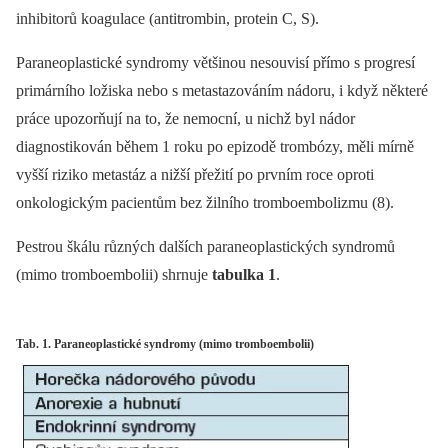
inhibitorů koagulace (antitrombin, protein C, S).
Paraneoplastické syndromy většinou nesouvisí přímo s progresí
primárního ložiska nebo s metastazováním nádoru, i když některé
práce upozorňují na to, že nemocní, u nichž byl nádor
diagnostikován během 1 roku po epizodě trombózy, měli mírně
vyšší riziko metastáz a nižší přežití po prvním roce oproti
onkologickým pacientům bez žilního tromboembolizmu (8).
Pestrou škálu různých dalších paraneoplastických syndromů
(mimo tromboembolii) shrnuje
tabulka 1
.
Tab. 1. Paraneoplastické syndromy (mimo tromboembolii)