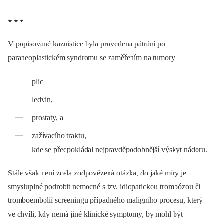
* * *
V popisované kazuistice byla provedena pátrání po
paraneoplastickém syndromu se zaměřením na tumory
plic,
ledvin,
prostaty, a
zažívacího traktu,
kde se předpokládal nejpravděpodobnější výskyt nádoru.
Stále však není zcela zodpovězená otázka, do jaké míry je
smysluplné podrobit nemocné s tzv. idiopatickou trombózou či
tromboembolií screeningu případného maligního procesu, který
ve chvíli, kdy nemá jiné klinické symptomy, by mohl být