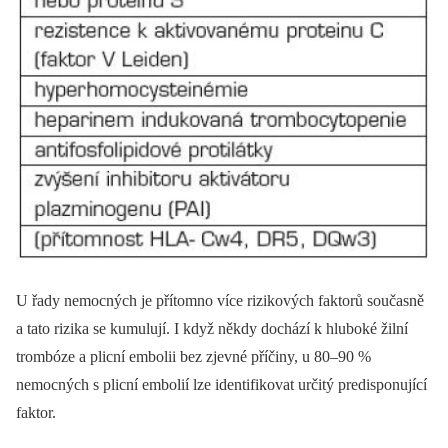
U řady nemocných je přítomno více rizikových faktorů současně
a tato rizika se kumulují. I když někdy dochází k hluboké žilní
trombóze a plicní embolii bez zjevné příčiny, u 80–90 %
nemocných s plicní embolií lze identifikovat určitý predisponující
faktor.