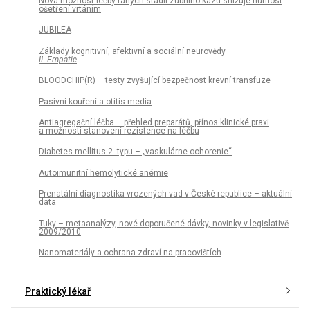
Nová možnost léčby raných stádií zubního kazu snižuje nutnost
ošetření vrtáním
JUBILEA
Základy kognitivní, afektivní a sociální neurovědy
II. Empatie
BLOODCHIP(R) – testy zvyšující bezpečnost krevní transfuze
Pasivní kouření a otitis media
Antiagregační léčba – přehled preparátů, přínos klinické praxi
a možnosti stanovení rezistence na léčbu
Diabetes mellitus 2. typu – „vaskulárne ochorenie“
Autoimunitní hemolytické anémie
Prenatální diagnostika vrozených vad v České republice – aktuální
data
Tuky – metaanalýzy, nové doporučené dávky, novinky v legislativě
2009/2010
Nanomateriály a ochrana zdraví na pracovištích
Praktický lékař