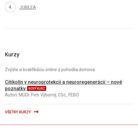
JUBILEA
Kurzy
Zvýšte si kvalifikáciu online z pohodlia domova
Citikolín v neuroprotekcii a neuroregenerácii – nové
poznatky
NOVÝ KURZ
Autori: MUDr. Petr Výborný, CSc., FEBO
VŠETKY KURZY