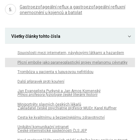
Gastroezofageální reflux a gastroezofageální refluxní
onemocnění u kojenců a batolat
Všetky články tohto čísla
Souvislosti mezi internetem, návykovými látkami a hazardem
Plicní embolie jako paraneoplastický projev melanomu cévnatky
Trombóza u pacienta s lupusovou nefritídou
Další přípravek proti kouření
Jan Evangelista Purkyně a Jan Amos Komenský
Přínos profesora fyziologie české literární historii
Miniportréty slavných českých lékařů
Zakladatel české psychiatrie profesor MUDr. Karel Kuffner
Cesta ke kvalitnímu a bezpečnějšímu zdravotnictví
Unikátní komunikační intranet
České internistické společnosti ČLS JEP