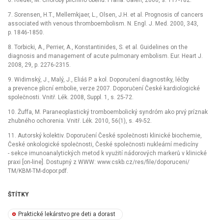
7. Sorensen, H.T., Mellemkjaer, L., Olsen, J.H. et al. Prognosis of cancers
associated with venous thromboembolism. N. Engl. J. Med. 2000, 343,
p. 1846-1850.
8. Torbicki, A., Perrier, A., Konstantinides, S. et al. Guidelines on the
diagnosis and management of acute pulmonary embolism. Eur. Heart J.
2008, 29, p. 2276-2315.
9. Widimský, J., Malý, J., Eliáš P. a kol. Doporučení diagnostiky, léčby
a prevence plicní embolie, verze 2007. Doporučení České kardiologické
společnosti. Vnitř. Lék. 2008, Suppl. 1, s. 25-72.
10. Žuffa, M. Paraneoplastický tromboembolický syndróm ako prvý príznak
zhubného ochorenia. Vnitř. Lék. 2010, 56(1), s. 49-52.
11. Autorský kolektiv. Doporučení České společnosti klinické biochemie,
České onkologické společnosti, České společnosti nukleární medicíny
-⁠ sekce imunoanalytických metod k využití nádorových markerů v klinické
praxi [on-line]. Dostupný z WWW: www.cskb.cz/res/file/doporuceni/
TM/KBM-TM-dopor.pdf.
ŠTÍTKY
Praktické lekárstvo pre deti a dorast