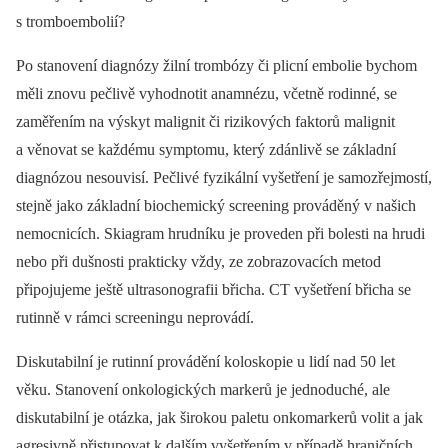
s tromboembolií?
Po stanovení diagnózy žilní trombózy či plicní embolie bychom
měli znovu pečlivě vyhodnotit anamnézu, včetně rodinné, se
zaměřením na výskyt malignit či rizikových faktorů malignit
a věnovat se každému symptomu, který zdánlivě se základní
diagnózou nesouvisí. Pečlivé fyzikální vyšetření je samozřejmostí,
stejně jako základní biochemický screening prováděný v našich
nemocnicích. Skiagram hrudníku je proveden při bolesti na hrudi
nebo při dušnosti prakticky vždy, ze zobrazovacích metod
připojujeme ještě ultrasonografii břicha. CT vyšetření břicha se
rutinně v rámci screeningu neprovádí.
Diskutabilní je rutinní provádění koloskopie u lidí nad 50 let
věku. Stanovení onkologických markerů je jednoduché, ale
diskutabilní je otázka, jak širokou paletu onkomarkerů volit a jak
agresivně přistupovat k dalším vyšetřením v případě hraničních