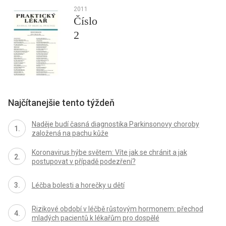
2011
Číslo
2
Najčítanejšie tento týždeň
Naděje budí časná diagnostika Parkinsonovy choroby
založená na pachu kůže
Koronavirus hýbe světem: Víte jak se chránit a jak
postupovat v případě podezření?
Léčba bolesti a horečky u dětí
Rizikové období v léčbě růstovým hormonem: přechod
mladých pacientů k lékařům pro dospělé