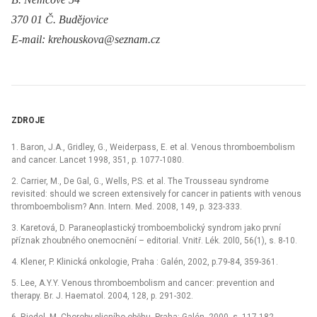
370 01 Č. Budějovice
E-mail: krehouskova@seznam.cz
ZDROJE
1. Baron, J.A., Gridley, G., Weiderpass, E. et al. Venous thromboembolism
and cancer. Lancet 1998, 351, p. 1077-1080.
2. Carrier, M., De Gal, G., Wells, P.S. et al. The Trousseau syndrome
revisited: should we screen extensively for cancer in patients with venous
thromboembolism? Ann. Intern. Med. 2008, 149, p. 323-333.
3. Karetová, D. Paraneoplastický tromboembolický syndrom jako první
příznak zhoubného onemocnění –⁠ editorial. Vnitř. Lék. 20l0, 56(1), s. 8-10.
4. Klener, P. Klinická onkologie, Praha : Galén, 2002, p.79-84, 359-361.
5. Lee, A.Y.Y. Venous thromboembolism and cancer: prevention and
therapy. Br. J. Haematol. 2004, 128, p. 291-302.
6. Riedel, M. Choroby plicního oběhu. Praha: Galén, 2000, s. 117-182.