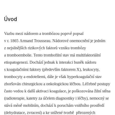
Úvod
Vazbu mezi nádorem a trombózou poprvé popsal
v r. 1865 Armand Trousseau. Nádorové onemocnění je jedním
z nejsilnějších rizikových faktorů vzniku trombózy
a tromboembolie. Tento trombofilní stav má multifaktoriální
etiopatogenezi. Dochází jednak k interakci buněk nádoru
s koagulačními faktory (především faktorem X), leukocyty,
trombocyty a endoteliemi, dále je však hyperkoagulační stav
zhoršován chirurgickou a onkologickou léčbou. Léčebné postupy
často vedou k další aktivaci koagulace, je poškozována žilní stěna
(radioterapie, katetry za účelem diagnostiky i léčby), nemocný se
stává méně mobilním, dochází k poruchám vnitřního prostředí
(dehydratace, zvracení) a ke snížené tvorbě přirozených