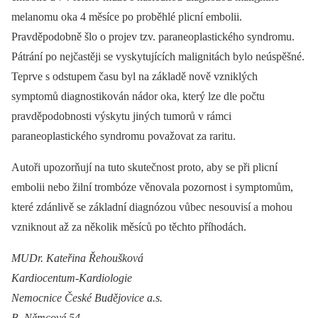
melanomu oka 4 měsíce po proběhlé plicní embolii.
Pravděpodobně šlo o projev tzv. paraneoplastického syndromu.
Pátrání po nejčastěji se vyskytujících malignitách bylo neúspěšné.
Teprve s odstupem času byl na základě nově vzniklých
symptomů diagnostikován nádor oka, který lze dle počtu
pravděpodobnosti výskytu jiných tumorů v rámci
paraneoplastického syndromu považovat za raritu.
Autoři upozorňují na tuto skutečnost proto, aby se při plicní
embolii nebo žilní trombóze věnovala pozornost i symptomům,
které zdánlivě se základní diagnózou vůbec nesouvisí a mohou
vzniknout až za několik měsíců po těchto příhodách.
MUDr. Kateřina Řehoušková
Kardiocentum-Kardiologie
Nemocnice České Budějovice a.s.
B. Němcové 54