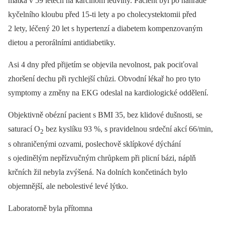
matka v 59 letech na karcinom ledviny. Pacient byl po náhradě
kyčelního kloubu před 15-ti lety a po cholecystektomii před
2 lety, léčený 20 let s hypertenzí a diabetem kompenzovaným
dietou a perorálními antidiabetiky.
Asi 4 dny před přijetím se objevila nevolnost, pak pociťoval
zhoršení dechu při rychlejší chůzi. Obvodní lékař ho pro tyto
symptomy a změny na EKG odeslal na kardiologické oddělení.
Objektivně obézní pacient s BMI 35, bez klidové dušnosti, se
saturací O
bez kyslíku 93 %, s pravidelnou srdeční akcí 66/min,
2
s ohraničenými ozvami, poslechově sklípkové dýchání
s ojedinělým nepřízvučným chrůpkem při plicní bázi, náplň
krčních žil nebyla zvýšená. Na dolních končetinách bylo
objemnější, ale nebolestivé levé lýtko.
Laboratorně byla přítomna