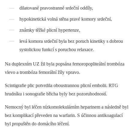
dilatované pravostranné srdeční oddíly,
hypokinetická volná stěna pravé komory srdeční,
známky těžké plicní hypertenze,
levá komora srdeční byla bez poruch kinetiky s dobrou
systolickou funkcí s poruchou relaxace.
Na duplexním UZ žil byla popsána femoropopliteální trombóza
vlevo a trombóza femorální žíly vpravo.
Scintigrafie plic potvrdila oboustrannou plicní embolii. RTG
hrudníku i sonografie břicha byly bez pozoruhodností.
Nemocný byl léčen nízkomolekulárním heparinem a následně byl
bez komplikací převeden na warfarin. S účinnou antikoagulací
byl propuštěn do domácího léčení.