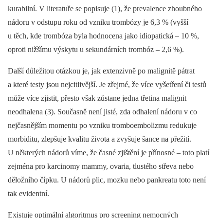
kurabilní. V literatuře se popisuje (1), že prevalence zhoubného
nádoru v odstupu roku od vzniku trombózy je 6,3 % (vyšší
u těch, kde trombóza byla hodnocena jako idiopatická –⁠ 10 %,
oproti nižšímu výskytu u sekundárních trombóz –⁠ 2,6 %).
Další důležitou otázkou je, jak extenzivně po malignitě pátrat
a které testy jsou nejcitlivější. Je zřejmé, že více vyšetření či testů
může více zjistit, přesto však zůstane jedna třetina malignit
neodhalena (3). Současně není jisté, zda odhalení nádoru v co
nejčasnějším momentu po vzniku tromboembolizmu redukuje
morbiditu, zlepšuje kvalitu života a zvyšuje šance na přežití.
U některých nádorů víme, že časné zjištění je přínosné –⁠ toto platí
zejména pro karcinomy mammy, ovaria, tlustého střeva nebo
děložního čípku. U nádorů plic, mozku nebo pankreatu toto není
tak evidentní.
Existuje optimální algoritmus pro screening nemocných