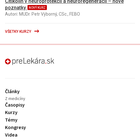
Citikolín v neuroprotekcii a neuroregenerácii – nové
poznatky
NOVÝ KURZ
Autori: MUDr. Petr Výborný, CSc., FEBO
VŠETKY KURZY
preLekára.sk
Články
Z medicíny
Časopisy
Kurzy
Témy
Kongresy
Videa