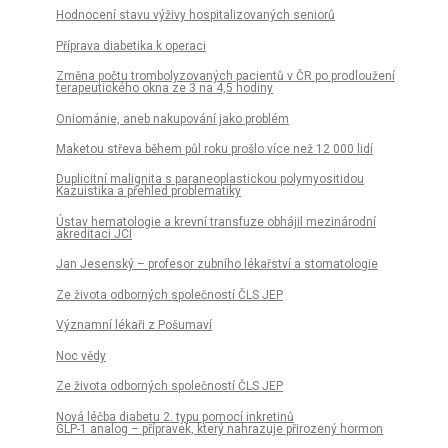
Hodnocení stavu výživy hospitalizovaných seniorů
Příprava diabetika k operaci
Změna počtu trombolyzovaných pacientů v ČR po prodloužení
terapeutického okna ze 3 na 4,5 hodiny
Oniománie, aneb nakupování jako problém
Maketou střeva během půl roku prošlo více než 12 000 lidí
Duplicitní malignita s paraneoplastickou polymyositidou
Kazuistika a přehled problematiky
Ústav hematologie a krevní transfuze obhájil mezinárodní
akreditaci JCI
Jan Jesenský – profesor zubního lékařství a stomatologie
Ze života odborných společností ČLS JEP
Významní lékaři z Pošumaví
Noc vědy
Ze života odborných společností ČLS JEP
Nová léčba diabetu 2. typu pomocí inkretinů
GLP-1 analog – přípravek, který nahrazuje přirozený hormon