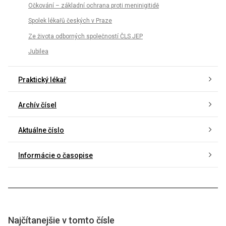
Očkování – základní ochrana proti meninigitidě
Spolek lékařů českých v Praze
Ze života odborných společností ČLS JEP
Jubilea
Praktický lékař
Archív čísel
Aktuálne číslo
Informácie o časopise
Najčítanejšie v tomto čísle