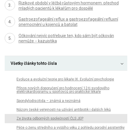
Rizikové období v léčbě růstovým hormonem: přechod
mladých pacientů k lékařům pro dospělé
Gastroezofageální reflux a gastroezofageální refluxní
onemocnění u kojenců a batolat
Očkování nejvíc potřebuje ten, kdo sám být očkován
nemůže − kazuistika
Všetky články tohto čísla
Evoluce a evoluční teorie pro lékaře IX. Evoluční psychologie
Přínos nových doporučení pro hodnocení 12-ti svodového
elektrokardiogramu u sportovců pro praktické lékaře
Spondylodiscitida – známá a neznámá
Názory české veřejnosti na užívání antibiotik i dalších léků
Ze života odborných společností ČLS JEP
Péče o ženu středního a vyššího věku z pohledu porodní asistentky