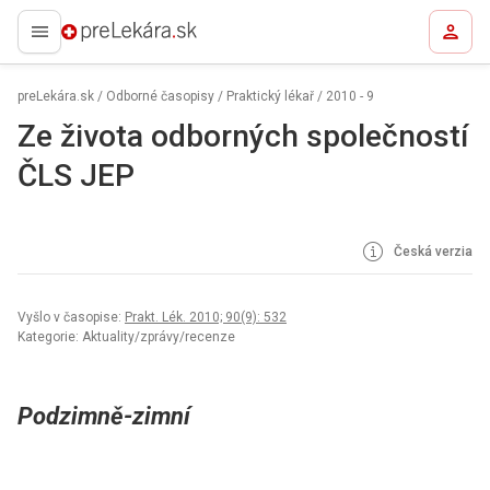
preLekára.sk
preLekára.sk
/
Odborné časopisy
/
Praktický lékař
/
2010 - 9
Ze života odborných společností
ČLS JEP
Česká verzia
Vyšlo v časopise:
Prakt. Lék. 2010; 90(9): 532
Kategorie: Aktuality/zprávy/recenze
Podzimně-zimní