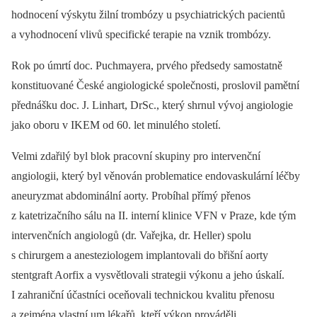
hodnocení výskytu žilní trombózy u psychiatrických pacientů
a vyhodnocení vlivů specifické terapie na vznik trombózy.
Rok po úmrtí doc. Puchmayera, prvého předsedy samostatně
konstituované České angiologické společnosti, proslovil pamětní
přednášku doc. J. Linhart, DrSc., který shrnul vývoj angiologie
jako oboru v IKEM od 60. let minulého století.
Velmi zdařilý byl blok pracovní skupiny pro intervenční
angiologii, který byl věnován problematice endovaskulární léčby
aneuryzmat abdominální aorty. Probíhal přímý přenos
z katetrizačního sálu na II. interní klinice VFN v Praze, kde tým
intervenčních angiologů (dr. Vařejka, dr. Heller) spolu
s chirurgem a anesteziologem implantovali do břišní aorty
stentgraft Aorfix a vysvětlovali strategii výkonu a jeho úskalí.
I zahraniční účastníci oceňovali technickou kvalitu přenosu
a zejména vlastní um lékařů, kteří výkon prováděli.