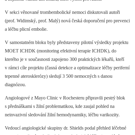
V sekci věnované trombembolické nemoci diskutovali autoři
(prof. Widimský, prof. Malý) nová česká doporučení pro prevenci
a léčbu plicní embolie.
V samostatném bloku byly představeny pilotní výsledky projektu
MOET ICHDK (monitoring efektivní terapie ICHDK), do
kterého je v současnosti zapojeno 300 praktických lékařů, kteří
v rámci cíle projektu (časná detekce a optimalizace léčby periferní
tepenné aterosklerózy) sledují 3 500 nemocných s danou
diagnózou.
Angiologové z Mayo Clinic v Rochesteru připravili pestrý blok
s přednáškami s žilní problematikou, kde zaujal pohled na
neinvazivní sledování žilní hemodynamiky, léčbu varikozity.
Vedoucí angiologické skupiny dr. Shields podal přehled léčebné