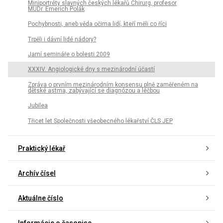
Miniportréty slavných českých lékařů Chirurg, profesor
MUDr. Emerich Polák
Pochybnosti, aneb věda očima lidí, kteří měli co říci
Trpěli i dávní lidé nádory?
Jarní semináře o bolesti 2009
XXXIV. Angiologické dny s mezinárodní účastí
Zpráva o prvním mezinárodním konsensu plně zaměřeném na
dětské astma, zabývající se diagnózou a léčbou
Jubilea
Třicet let Společnosti všeobecného lékařství ČLS JEP
Praktický lékař
Archív čísel
Aktuálne číslo