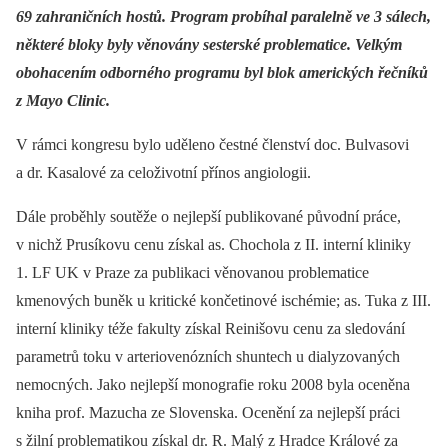
69 zahraničních hostů. Program probíhal paralelně ve 3 sálech,
některé bloky byly věnovány sesterské problematice. Velkým
obohacením odborného programu byl blok amerických řečníků
z Mayo Clinic.
V rámci kongresu bylo uděleno čestné členství doc. Bulvasovi
a dr. Kasalové za celoživotní přínos angiologii.
Dále proběhly soutěže o nejlepší publikované původní práce,
v nichž Prusíkovu cenu získal as. Chochola z II. interní kliniky
1. LF UK v Praze za publikaci věnovanou problematice
kmenových buněk u kritické končetinové ischémie; as. Tuka z III.
interní kliniky téže fakulty získal Reinišovu cenu za sledování
parametrů toku v arteriovenózních shuntech u dialyzovaných
nemocných. Jako nejlepší monografie roku 2008 byla oceněna
kniha prof. Mazucha ze Slovenska. Ocenění za nejlepší práci
s žilní problematikou získal dr. R. Malý z Hradce Králové za