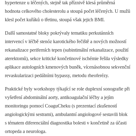
hypertenze u léčených, stejně tak příznivě klesá průměrná
hodnota celkového cholesterolu a stoupá počet léčených. U mužů
klesl počet kuřáků o třetinu, stoupá však jejich BMI.
Další samostatné bloky pokrývaly tematiku perkutánních
intervencí v léčbě stenóz karotického řečiště a nových možností
rekanalizace periferních tepen (subintimální rekanalizace, použití
aterektomů), sekce kritické končetinové ischémie řešila výsledky
aplikace autologních kmenových buněk, vícenásobnou sekvenční
revaskularizaci pedálními bypassy, metodu rheoferézy.
Praktické byly workshopy týkající se role duplexní sonografie při
vyšetření abdominální aorty, antikoagulační léčby a jejím
monitoringu pomocí CoaguCheku (s prezentací zkušeností
angiologickými sestrami), ambulantní angiologové sestavili blok
s tématem diferenciální diagnostika bolesti v končetině za účasti
ortopeda a neurologa.