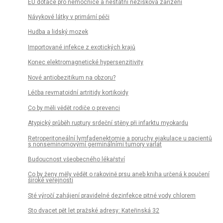
EU dotace pro nemocnice a nestátní nezisková zařízení
Návykové látky v primární péči
Hudba a lidský mozek
Importované infekce z exotických krajů
Konec elektromagnetické hypersenzitivity
Nové antiobezitikum na obzoru?
Léčba revmatoidní artritidy kortikoidy
Co by měli vědět rodiče o prevenci
Atypický průběh ruptury srdeční stěny při infarktu myokardu
Retroperitoneální lymfadenektomie a poruchy ejakulace u pacientů
s nonseminomovýmí germinálními tumory varlat
Budoucnost všeobecného lékařství
Co by ženy měly vědět o rakovině prsu aneb kniha určená k poučení
široké veřejnosti
Sté výročí zahájení pravidelné dezinfekce pitné vody chlorem
Sto dvacet pět let pražské adresy: Kateřinská 32