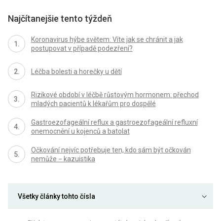
Najčítanejšie tento týždeň
Koronavirus hýbe světem: Víte jak se chránit a jak
postupovat v případě podezření?
Léčba bolesti a horečky u dětí
Rizikové období v léčbě růstovým hormonem: přechod
mladých pacientů k lékařům pro dospělé
Gastroezofageální reflux a gastroezofageální refluxní
onemocnění u kojenců a batolat
Očkování nejvíc potřebuje ten, kdo sám být očkován
nemůže − kazuistika
Všetky články tohto čísla