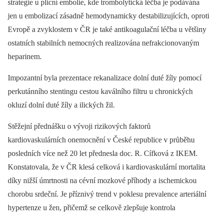
strategie u plicní embolie, kde trombolytická léčba je podávána
jen u embolizací zásadně hemodynamicky destabilizujících, oproti
Evropě a zvyklostem v ČR je také antikoagulační léčba u většiny
ostatních stabilních nemocných realizována nefrakcionovaným
heparinem.
Impozantní byla prezentace rekanalizace dolní duté žíly pomocí
perkutánního stentingu cestou kaválního filtru u chronických
okluzí dolní duté žíly a ilických žil.
Stěžejní přednášku o vývoji rizikových faktorů
kardiovaskulárních onemocnění v České republice v průběhu
posledních více než 20 let přednesla doc. R. Cífková z IKEM.
Konstatovala, že v ČR klesá celková i kardiovaskulární mortalita
díky nižší úmrtnosti na cévní mozkové příhody a ischemickou
chorobu srdeční. Je příznivý trend v poklesu prevalence arteriální
hypertenze u žen, přičemž se celkově zlepšuje kontrola