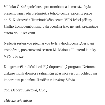
V bloku České společnosti pro trombózu a hemostázu byla
prezentována řada přednášek z tohoto centra, přičemž práce
dr. Z. Kudrnové z Trombotického centra VFN řešící příčiny
žilního tromboembolismu byla oceněna jako nejlepší prezentace
autora do 35 let věku.
Nejlepší sesterskou přednáškou byla vyhodnocena „Cestovní
trombóza“, prezentovaná sestrou M. Malou z II. interní kliniky
VFN v Praze.
Kongres měl tradičně i zdařilý doprovodný program. Neformální
diskuse mohli domácí i zahraniční účastníci vést při pohledu na
impozantní panoráma Hradčan z kavárny Slávia.
doc. Debora Karetová, CSc.,
vědecká sekretářka