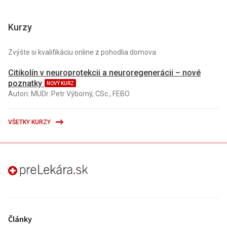
Kurzy
Zvýšte si kvalifikáciu online z pohodlia domova
Citikolín v neuroprotekcii a neuroregenerácii – nové
poznatky
NOVÝ KURZ
Autori: MUDr. Petr Výborný, CSc., FEBO
VŠETKY KURZY
preLekára.sk
Články