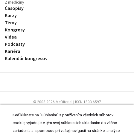
Z medicíny
Časopisy
Kurzy
Témy
Kongresy
Videa
Podcasty
Kariéra
Kalendár kongresov
© 2008-2026 MeDitorial | ISSN 1803-6597
Stránky preLekára.sk sú určené výhradne odborníkom v zdravotníctve.
Čítajte
prehlásenie
a
Zásady spracovania osobných údajov
.
Keď kliknete na "Súhlasím" s používaním všetkých súborov
cookie, vyjadrujete tým svoj súhlas s ich ukladaním do vášho
zariadenia a s pomocou pri vašej navigácii na stránke, analýze