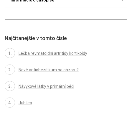
Informácie o časopise
Najčítanejšie v tomto čísle
Léčba revmatoidní artritidy kortikoidy
Nové antiobezitikum na obzoru?
Návykové látky v primární péči
Jubilea