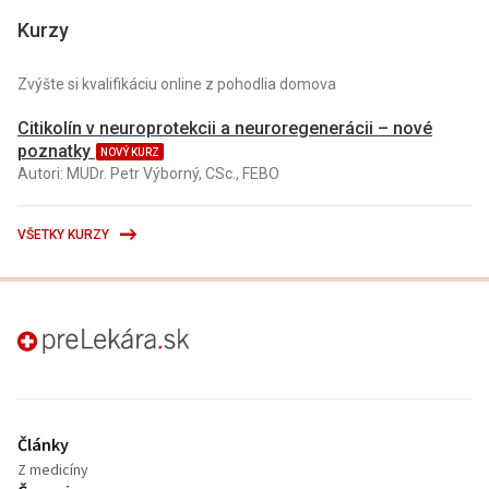
Kurzy
Zvýšte si kvalifikáciu online z pohodlia domova
Citikolín v neuroprotekcii a neuroregenerácii – nové
poznatky
NOVÝ KURZ
Autori: MUDr. Petr Výborný, CSc., FEBO
VŠETKY KURZY
preLekára.sk
Články
Z medicíny