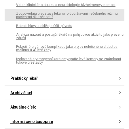
Vztah klinického obrazu a neurobiologie Alzheimerovy nemoci
Zodpovedajú predstavy lekárov o dodržiavaní liečebného režimu
pacientmi skutočnosti?
Bolesti hlavy a obličeje ORL původu
Analýza názorů a postojů lékařů na pohybovou aktivitu jako prevenci
zdraví
Pokročilé orgánové komplikace jako projev neléčeného diabetes
mellitus u 41leté ženy
Izolovaná arytmogenní kardiomyopatie levé komory se známkami
tukové přestavby
Praktický lékař
Archív čísel
Aktuálne číslo
Informácie o časopise