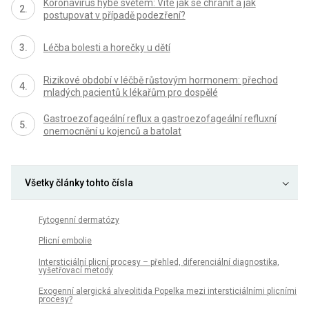
Koronavirus hýbe světem: Víte jak se chránit a jak
postupovat v případě podezření?
Léčba bolesti a horečky u dětí
Rizikové období v léčbě růstovým hormonem: přechod
mladých pacientů k lékařům pro dospělé
Gastroezofageální reflux a gastroezofageální refluxní
onemocnění u kojenců a batolat
Všetky články tohto čísla
Fytogenní dermatózy
Plicní embolie
Intersticiální plicní procesy – přehled, diferenciální diagnostika,
vyšetřovací metody
Exogenní alergická alveolitida Popelka mezi intersticiálními plicními
procesy?