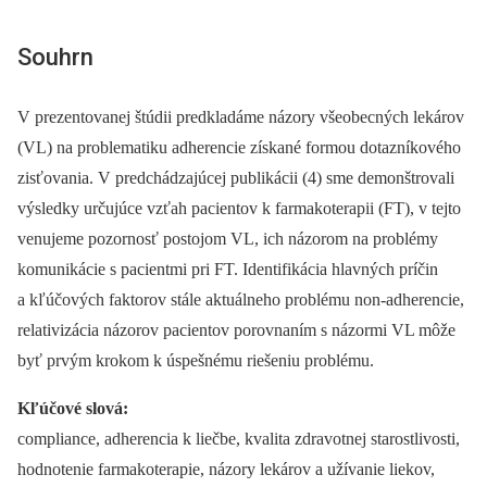
Souhrn
V prezentovanej štúdii predkladáme názory všeobecných lekárov
(VL) na problematiku adherencie získané formou dotazníkového
zisťovania. V predchádzajúcej publikácii (4) sme demonštrovali
výsledky určujúce vzťah pacientov k farmakoterapii (FT), v tejto
venujeme pozornosť postojom VL, ich názorom na problémy
komunikácie s pacientmi pri FT. Identifikácia hlavných príčin
a kľúčových faktorov stále aktuálneho problému non-adherencie,
relativizácia názorov pacientov porovnaním s názormi VL môže
byť prvým krokom k úspešnému riešeniu problému.
Kľúčové slová:
compliance, adherencia k liečbe, kvalita zdravotnej starostlivosti,
hodnotenie farmakoterapie, názory lekárov a užívanie liekov,