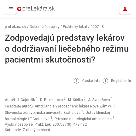
preLekára.sk
preLekára.sk
/
Odborné časopisy
/
Praktický lékař
/
2007 - 8
Zodpovedajú predstavy lekárov
o dodržiavaní liečebného režimu
pacientmi skutočnosti?
České info
English info
1
2
3
4
Autoři: J. Gajdošík
; D. Brukkerová
; M. Kriška
; A. Svoreňová
1
Působiště autorů: Ambulancia všeobecného lekára Nové Zámky
;
2
Slovenská zdravotnícka univerzita Bratislava
; Ústav klinickej
3
4
farmakológie LF Bratislava
; Privátna neurologická ambulancia
Vyšlo v časopise:
Prakt. Lék. 2007; 87(8): 478-482
Kategorie: Z různých oborů