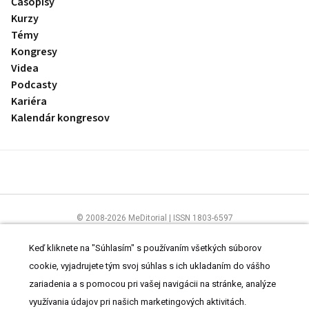
Časopisy
Kurzy
Témy
Kongresy
Videa
Podcasty
Kariéra
Kalendár kongresov
© 2008-2026 MeDitorial | ISSN 1803-6597
Stránky preLekára.sk sú určené výhradne odborníkom v zdravotníctve.
Čítajte
prehlásenie
a
Zásady spracovania osobných údajov
.
Keď kliknete na "Súhlasím" s používaním všetkých súborov
cookie, vyjadrujete tým svoj súhlas s ich ukladaním do vášho
zariadenia a s pomocou pri vašej navigácii na stránke, analýze
využívania údajov pri našich marketingových aktivitách.