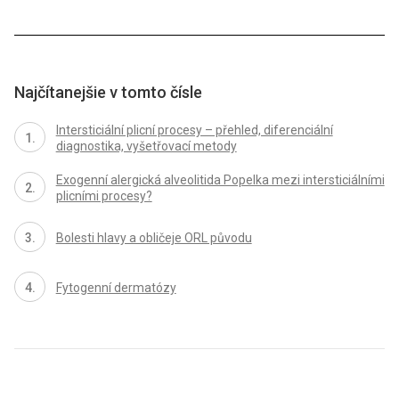
Najčítanejšie v tomto čísle
Intersticiální plicní procesy – přehled, diferenciální
diagnostika, vyšetřovací metody
Exogenní alergická alveolitida Popelka mezi intersticiálními
plicními procesy?
Bolesti hlavy a obličeje ORL původu
Fytogenní dermatózy