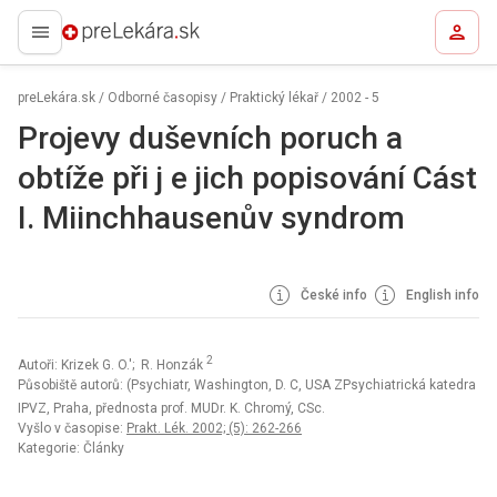
preLekára.sk
preLekára.sk
/
Odborné časopisy
/
Praktický lékař
/
2002 - 5
Projevy duševních poruch a
obtíže při j e jich popisování Cást
I. Miinchhausenův syndrom
České info
English info
2
Autoři: Krizek G. O.'; R. Honzák
Působiště autorů: (Psychiatr, Washington, D. C, USA ZPsychiatrická katedra
IPVZ, Praha, přednosta prof. MUDr. K. Chromý, CSc.
Vyšlo v časopise:
Prakt. Lék. 2002; (5): 262-266
Kategorie: Články