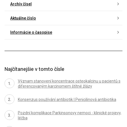
Archív čísel
Aktuálne číslo
Informácie o časopise
Najčítanejšie v tomto čísle
Význam stanovení koncentrace osteokalcinu u pacientů s
diferencovaným karcinomem štítné žlázy
Konsenzus používání antibiotik I.Penicilinová antibiotika
Pozdní komplikace Parkinsonovy nemoci - klinické projevy,
léčba