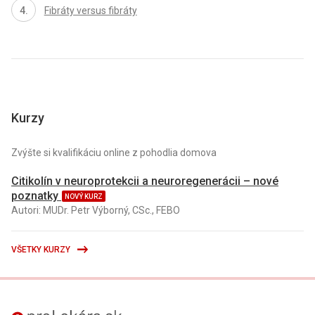
Fibráty versus fibráty
Kurzy
Zvýšte si kvalifikáciu online z pohodlia domova
Citikolín v neuroprotekcii a neuroregenerácii – nové
poznatky
NOVÝ KURZ
Autori: MUDr. Petr Výborný, CSc., FEBO
VŠETKY KURZY