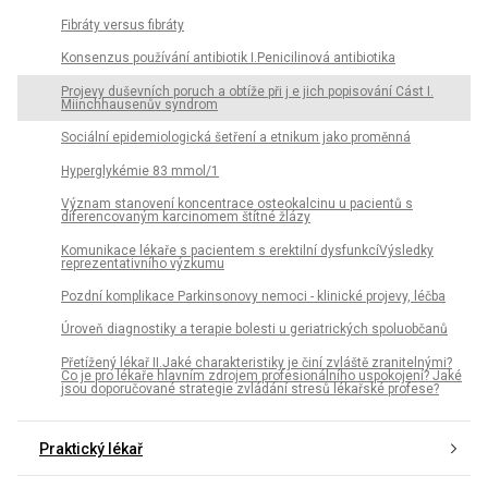
Fibráty versus fibráty
Konsenzus používání antibiotik I.Penicilinová antibiotika
Projevy duševních poruch a obtíže při j e jich popisování Cást I.
Miinchhausenův syndrom
Sociální epidemiologická šetření a etnikum jako proměnná
Hyperglykémie 83 mmol/1
Význam stanovení koncentrace osteokalcinu u pacientů s
diferencovaným karcinomem štítné žlázy
Komunikace lékaře s pacientem s erektilní dysfunkcíVýsledky
reprezentativního výzkumu
Pozdní komplikace Parkinsonovy nemoci - klinické projevy, léčba
Úroveň diagnostiky a terapie bolesti u geriatrických spoluobčanů
Přetížený lékař II.Jaké charakteristiky je činí zvláště zranitelnými?
Co je pro lékaře hlavním zdrojem profesionálního uspokojení? Jaké
jsou doporučované strategie zvládání stresů lékařské profese?
Praktický lékař