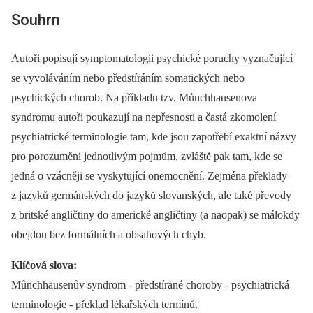
Souhrn
Autoři popisují symptomatologii psychické poruchy vyznačující
se vyvoláváním nebo předstíráním somatických nebo
psychických chorob. Na příkladu tzv. Můnchhausenova
syndromu autoři poukazují na nepřesnosti a častá zkomolení
psychiatrické terminologie tam, kde jsou zapotřebí exaktní názvy
pro porozumění jednotlivým pojmům, zvláště pak tam, kde se
jedná o vzácněji se vyskytující onemocnění. Zejména překlady
z jazyků germánských do jazyků slovanských, ale také převody
z britské angličtiny do americké angličtiny (a naopak) se málokdy
obejdou bez formálních a obsahových chyb.
Klíčová slova:
Můnchhausenův syndrom -⁠ předstírané choroby -⁠ psychiatrická
terminologie -⁠ překlad lékařských termínů.