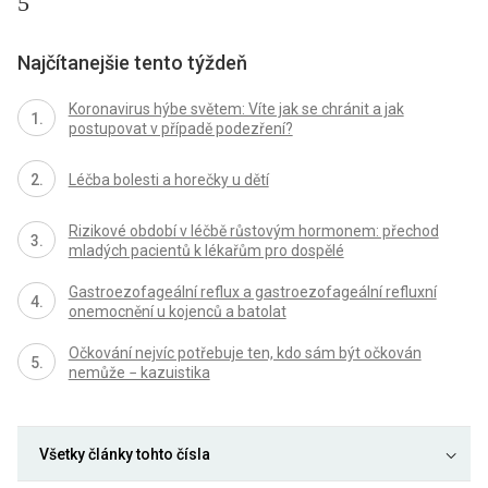
5
Najčítanejšie tento týždeň
Koronavirus hýbe světem: Víte jak se chránit a jak
postupovat v případě podezření?
Léčba bolesti a horečky u dětí
Rizikové období v léčbě růstovým hormonem: přechod
mladých pacientů k lékařům pro dospělé
Gastroezofageální reflux a gastroezofageální refluxní
onemocnění u kojenců a batolat
Očkování nejvíc potřebuje ten, kdo sám být očkován
nemůže − kazuistika
Všetky články tohto čísla