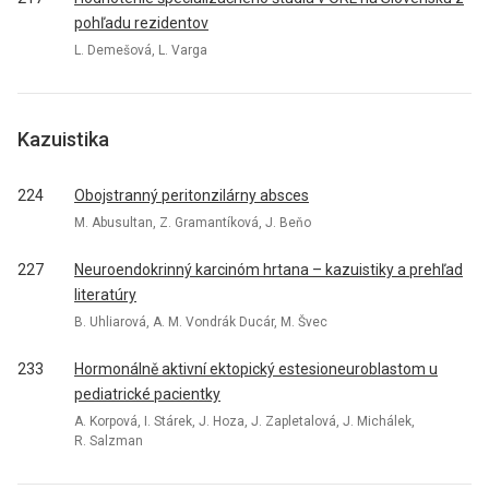
pohľadu rezidentov
L. Demešová, L. Varga
Kazuistika
224
Obojstranný peritonzilárny absces
M. Abusultan, Z. Gramantíková, J. Beňo
227
Neuroendokrinný karcinóm hrtana – kazuistiky a prehľad
literatúry
B. Uhliarová, A. M. Vondrák Ducár, M. Švec
233
Hormonálně aktivní ektopický estesioneuroblastom u
pediatrické pacientky
A. Korpová, I. Stárek, J. Hoza, J. Zapletalová, J. Michálek,
R. Salzman