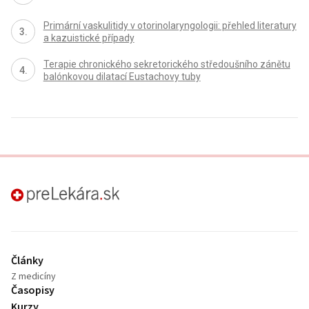
Primární vaskulitidy v otorinolaryngologii: přehled literatury
a kazuistické případy
Terapie chronického sekretorického středoušního zánětu
balónkovou dilatací Eustachovy tuby
preLekára.sk
Články
Z medicíny
Časopisy
Kurzy