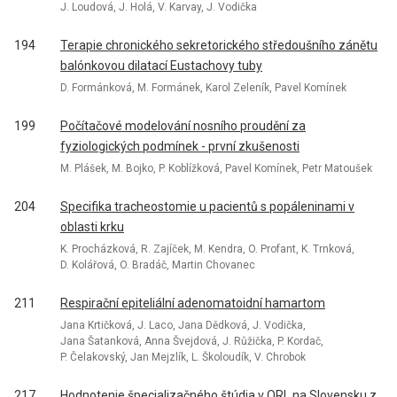
J. Loudová, J. Holá, V. Karvay, J. Vodička
194
Terapie chronického sekretorického středoušního zánětu
balónkovou dilatací Eustachovy tuby
D. Formánková, M. Formánek, Karol Zeleník, Pavel Komínek
199
Počítačové modelování nosního proudění za
fyziologických podmínek - první zkušenosti
M. Plášek, M. Bojko, P. Koblížková, Pavel Komínek, Petr Matoušek
204
Specifika tracheostomie u pacientů s popáleninami v
oblasti krku
K. Procházková, R. Zajíček, M. Kendra, O. Profant, K. Trnková,
D. Kolářová, O. Bradáč, Martin Chovanec
211
Respirační epiteliální adenomatoidní hamartom
Jana Krtičková, J. Laco, Jana Dědková, J. Vodička,
Jana Šatanková, Anna Švejdová, J. Růžička, P. Kordač,
P. Čelakovský, Jan Mejzlík, L. Školoudík, V. Chrobok
217
Hodnotenie špecializačného štúdia v ORL na Slovensku z