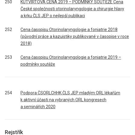
250
KUTVIRTOVA CENA 2019 – PODMÍNKY SOUTĚŽE Cena
České společnosti otorinolaryngologie a chirurgie hlavy
a krku ČLS JEP o nejlepší publikaci
252
Cena časopisu Otorinolaryngologie a foniatrie 2018
(původní práce a kazuistiky publikované v časopise v roce
2018)
253
Cena časopisu Otorinolaryngologie a foniatrie 2019 –
podmínky soutěže
254
Podpora ČSORLCHHK ČLS JEP mladým ORL lékařům
k aktivní účasti na vybraných ORL kongresech
a seminářích 2020
Rejstřík