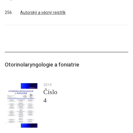
256
Autorský a věcný rejstřík
Otorinolaryngologie a foniatrie
2019
Číslo
4