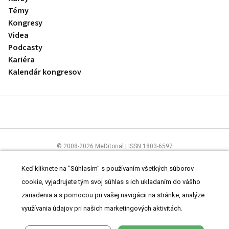
Témy
Kongresy
Videa
Podcasty
Kariéra
Kalendár kongresov
© 2008-2026 MeDitorial | ISSN 1803-6597
Stránky preLekára.sk sú určené výhradne odborníkom v zdravotníctve.
Čítajte
prehlásenie
a
Zásady spracovania osobných údajov
.
Keď kliknete na "Súhlasím" s používaním všetkých súborov
cookie, vyjadrujete tým svoj súhlas s ich ukladaním do vášho
zariadenia a s pomocou pri vašej navigácii na stránke, analýze
využívania údajov pri našich marketingových aktivitách.