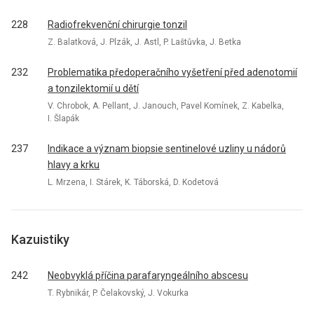
228
Radiofrekvenční chirurgie tonzil
Z. Balatková, J. Plzák, J. Astl, P. Laštůvka, J. Betka
232
Problematika předoperačního vyšetření před adenotomií
a tonzilektomií u dětí
V. Chrobok, A. Pellant, J. Janouch, Pavel Komínek, Z. Kabelka,
I. Šlapák
237
Indikace a význam biopsie sentinelové uzliny u nádorů
hlavy a krku
L. Mrzena, I. Stárek, K. Táborská, D. Kodetová
Kazuistiky
242
Neobvyklá příčina parafaryngeálního abscesu
T. Rybnikár, P. Čelakovský, J. Vokurka