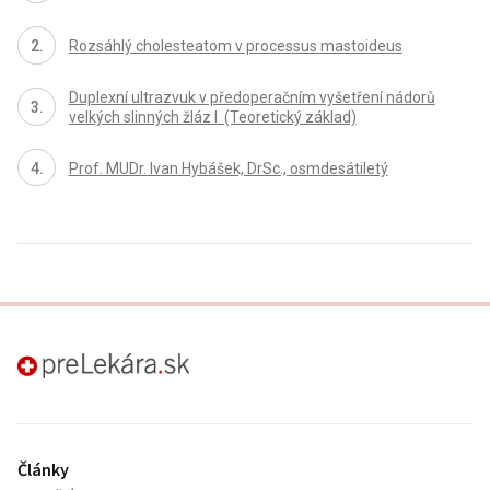
Rozsáhlý cholesteatom v processus mastoideus
Duplexní ultrazvuk v předoperačním vyšetření nádorů
velkých slinných žláz I (Teoretický základ)
Prof. MUDr. Ivan Hybášek, DrSc., osmdesátiletý
preLekára.sk
Články