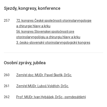
Sjezdy, kongresy, konference
257
72. kongres České společnosti otorinolaryngologie
a chirurgie hlavy a krku
56. kongres Slovenskej spoločnosti pre
otorinolaryngológiu a chirurgiu hlavy a krku
3. česko-slovenský otorinolaryngologický kongres
Osobní zprávy, jubilea
260
Zemřel doc. MUDr. Pavel Škeřík, DrSc.
261
Zemřel MUDr. Luboš Voldřich, DrSc.
262
Prof. MUDr. Ivan Hybášek, DrSc., osmdesátiletý