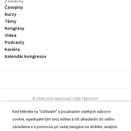
Z medicíny
Časopisy
Kurzy
Témy
Kongresy
Videa
Podcasty
Kariéra
Kalendár kongresov
© 2008-2026 MeDitorial | ISSN 1803-6597
Stránky preLekára.sk sú určené výhradne odborníkom v zdravotníctve.
Čítajte
prehlásenie
a
Zásady spracovania osobných údajov
.
Keď kliknete na "Súhlasím" s používaním všetkých súborov
cookie, vyjadrujete tým svoj súhlas s ich ukladaním do vášho
zariadenia a s pomocou pri vašej navigácii na stránke, analýze