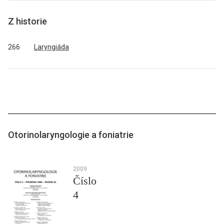
Z historie
266
Laryngiáda
Otorinolaryngologie a foniatrie
2009
Číslo
4