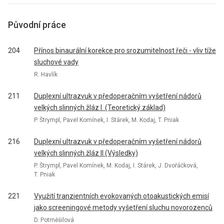
Původní práce
204
Přínos binaurální korekce pro srozumitelnost řeči - vliv tíže
sluchové vady
R. Havlík
211
Duplexní ultrazvuk v předoperačním vyšetření nádorů
velkých slinných žláz I (Teoretický základ)
P. Štrympl, Pavel Komínek, I. Stárek, M. Kodaj, T. Pniak
216
Duplexní ultrazvuk v předoperačním vyšetření nádorů
velkých slinných žláz II (Výsledky)
P. Štrympl, Pavel Komínek, M. Kodaj, I. Stárek, J. Dvořáčková,
T. Pniak
221
Využití tranzientních evokovaných otoakustických emisí
jako screeningové metody vyšetření sluchu novorozenců
D. Potměšilová