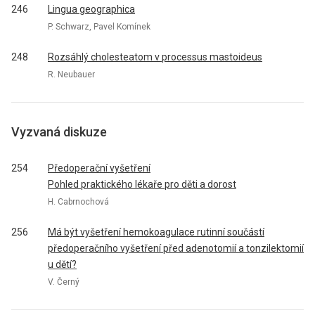
246
Lingua geographica
P. Schwarz, Pavel Komínek
248
Rozsáhlý cholesteatom v processus mastoideus
R. Neubauer
Vyzvaná diskuze
254
Předoperační vyšetření
Pohled praktického lékaře pro děti a dorost
H. Cabrnochová
256
Má být vyšetření hemokoagulace rutinní součástí
předoperačního vyšetření před adenotomií a tonzilektomií
u dětí?
V. Černý