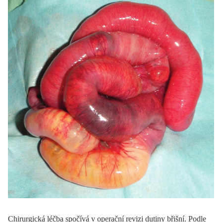
Chirurgická léčba spočívá v operační revizi dutiny břišní. Podle