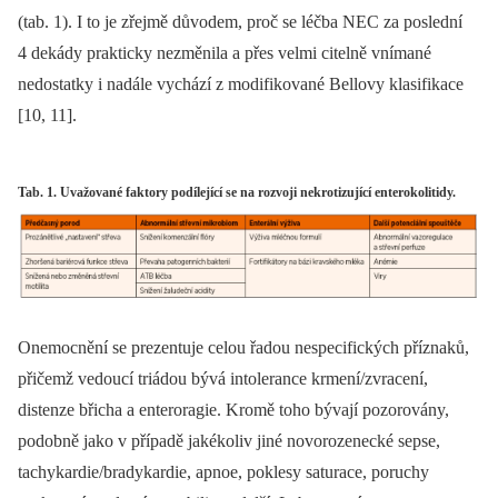
(tab. 1). I to je zřejmě důvodem, proč se léčba NEC za poslední
4 dekády prakticky nezměnila a přes velmi citelně vnímané
nedostatky i nadále vychází z modifikované Bellovy klasifikace
[10, 11].
Tab. 1. Uvažované faktory podílející se na rozvoji nekrotizující enterokolitidy.
Onemocnění se prezentuje celou řadou nespecifických příznaků,
přičemž vedoucí triádou bývá intolerance krmení/zvracení,
distenze břicha a enteroragie. Kromě toho bývají pozorovány,
podobně jako v případě jakékoliv jiné novorozenecké sepse,
tachykardie/bradykardie, apnoe, poklesy saturace, poruchy