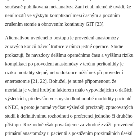
současně publikovaná metaanalýza Zani et al. nicméně uvádí, že
není rozdíl ve výskytu komplikací mezi časným a pozdním
zrušením stomie a obnovením kontinuity GIT [23].
Alternativou uvedeného postupu je provedení anastomózy
zdravých konců trávicí trubice v rámci jedné operace. Studie
prokazují, že navzdory delšímu operačnímu času a vyššímu riziku
komplikací po provedení anastomózy v terénu peritonitidy je
riziko mortality stejné, nebo dokonce nižší než při provedení
enterostomie [21, 22]. Bohužel, je nutné připomenout, že
mortalita je velmi hrubým faktorem málo vypovídajícím o dalších
výsledcích, především ve smyslu dlouhodobé morbidity pacientů
s NEC, a proto je nutné vyčkat výsledků precizněji zpracovaných
studií k definitivnímu rozhodnutí o preferenci jednoho či druhého
přístupu. Rozhodně však považujeme za vhodné zvážit provedení
primární anastomózy u pacientů s postižením proximálních úseků