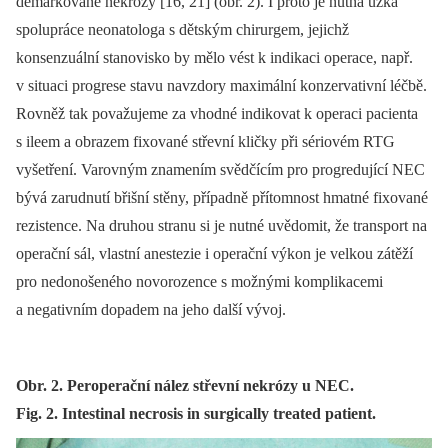
demarkované nekrózy [16, 21] (obr. 2). I proto je nutná úzká
spolupráce neonatologa s dětským chirurgem, jejichž
konsenzuální stanovisko by mělo vést k indikaci operace, např.
v situaci progrese stavu navzdory maximální konzervativní léčbě.
Rovněž tak považujeme za vhodné indikovat k operaci pacienta
s ileem a obrazem fixované střevní kličky při sériovém RTG
vyšetření. Varovným znamením svědčícím pro progredující NEC
bývá zarudnutí břišní stěny, případně přítomnost hmatné fixované
rezistence. Na druhou stranu si je nutné uvědomit, že transport na
operační sál, vlastní anestezie i operační výkon je velkou zátěží
pro nedonošeného novorozence s možnými komplikacemi
a negativním dopadem na jeho další vývoj.
Obr. 2. Peroperační nález střevní nekrózy u NEC.
Fig. 2. Intestinal necrosis in surgically treated patient.