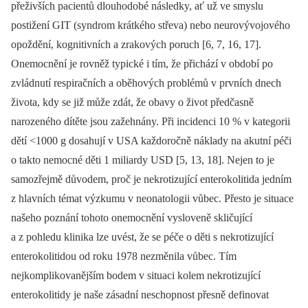
přeživších pacientů dlouhodobé následky, ať už ve smyslu
postižení GIT (syndrom krátkého střeva) nebo neurovývojového
opoždění, kognitivních a zrakových poruch [6, 7, 16, 17].
Onemocnění je rovněž typické i tím, že přichází v období po
zvládnutí respiračních a oběhových problémů v prvních dnech
života, kdy se již může zdát, že obavy o život předčasně
narozeného dítěte jsou zažehnány. Při incidenci 10 % v kategorii
dětí <1000 g dosahují v USA každoročně náklady na akutní péči
o takto nemocné děti 1 miliardy USD [5, 13, 18]. Nejen to je
samozřejmě důvodem, proč je nekrotizující enterokolitida jedním
z hlavních témat výzkumu v neonatologii vůbec. Přesto je situace
našeho poznání tohoto onemocnění vysloveně skličující
a z pohledu klinika lze uvést, že se péče o děti s nekrotizující
enterokolitidou od roku 1978 nezměnila vůbec. Tím
nejkomplikovanějším bodem v situaci kolem nekrotizující
enterokolitidy je naše zásadní neschopnost přesně definovat