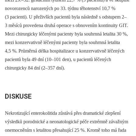
novorozenců narozených po 33. týdnu těhotenství 10,7 %
(3 pacienti). U přeživších pacientů byla následně s odstupem 2–
3 měsíců provedena druhá operace s obnovením kontinuity GIT.
Mezi chirurgicky léčenými pacienty byla souhrnná letalita 30 %,
mezi konzervativně léčenými pacienty byla souhrnná letalita
4,5 %. Průměrná délka hospitalizace u konzervativně léčených
pacientů byla 49 dní (10–101 den), u pacientů léčených
chirurgicky 84 dní (2–357 dní).
DISKUSE
Nekrotizující enterokolitida zůstává přes dramatické zlepšení
výsledků porodnické a neonatologické péče extrémně závažným
onemocněním s letalitou přesahující 25 %. Kromě toho má řada