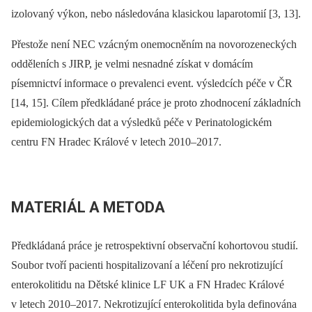
izolovaný výkon, nebo následována klasickou laparotomií [3, 13].
Přestože není NEC vzácným onemocněním na novorozeneckých
odděleních s JIRP, je velmi nesnadné získat v domácím
písemnictví informace o prevalenci event. výsledcích péče v ČR
[14, 15]. Cílem předkládané práce je proto zhodnocení základních
epidemiologických dat a výsledků péče v Perinatologickém
centru FN Hradec Králové v letech 2010–2017.
MATERIÁL A METODA
Předkládaná práce je retrospektivní observační kohortovou studií.
Soubor tvoří pacienti hospitalizovaní a léčení pro nekrotizující
enterokolitidu na Dětské klinice LF UK a FN Hradec Králové
v letech 2010–2017. Nekrotizující enterokolitida byla definována