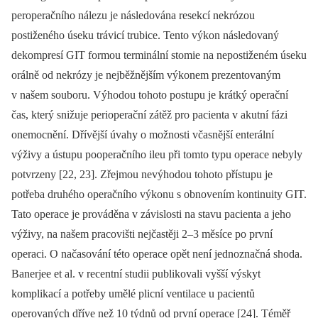
peroperačního nálezu je následována resekcí nekrózou
postiženého úseku trávicí trubice. Tento výkon následovaný
dekompresí GIT formou terminální stomie na nepostiženém úseku
orálně od nekrózy je nejběžnějším výkonem prezentovaným
v našem souboru. Výhodou tohoto postupu je krátký operační
čas, který snižuje perioperační zátěž pro pacienta v akutní fázi
onemocnění. Dřívější úvahy o možnosti včasnější enterální
výživy a ústupu pooperačního ileu při tomto typu operace nebyly
potvrzeny [22, 23]. Zřejmou nevýhodou tohoto přístupu je
potřeba druhého operačního výkonu s obnovením kontinuity GIT.
Tato operace je prováděna v závislosti na stavu pacienta a jeho
výživy, na našem pracovišti nejčastěji 2–3 měsíce po první
operaci. O načasování této operace opět není jednoznačná shoda.
Banerjee et al. v recentní studii publikovali vyšší výskyt
komplikací a potřeby umělé plicní ventilace u pacientů
operovaných dříve než 10 týdnů od první operace [24]. Téměř