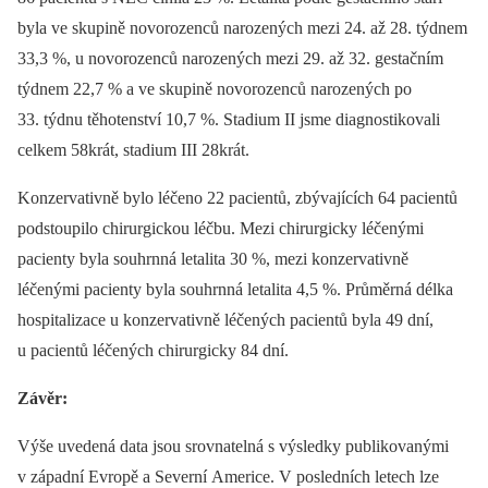
byla ve skupině novorozenců narozených mezi 24. až 28. týdnem
33,3 %, u novorozenců narozených mezi 29. až 32. gestačním
týdnem 22,7 % a ve skupině novorozenců narozených po
33. týdnu těhotenství 10,7 %. Stadium II jsme diagnostikovali
celkem 58krát, stadium III 28krát.
Konzervativně bylo léčeno 22 pacientů, zbývajících 64 pacientů
podstoupilo chirurgickou léčbu. Mezi chirurgicky léčenými
pacienty byla souhrnná letalita 30 %, mezi konzervativně
léčenými pacienty byla souhrnná letalita 4,5 %. Průměrná délka
hospitalizace u konzervativně léčených pacientů byla 49 dní,
u pacientů léčených chirurgicky 84 dní.
Závěr:
Výše uvedená data jsou srovnatelná s výsledky publikovanými
v západní Evropě a Severní Americe. V posledních letech lze