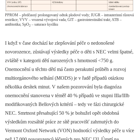
PPROM – předčasný prolongovaný odtok plodové vody; IUGR – intrauterinní růstová
restrikce; VVV – vrozená vývojová vada; GIT – gastrointestinální trakt; ATB –
antibiotika; SpO
– saturace kyslíku
2
I když v čase dochází ke zlepšování péče o nedonošené
novorozence, zůstávají výsledky péče o děti s NEC velmi špatné,
zvláště v kategorii dětí narozených s hmotností <750 g.
Onemocnění u těchto dětí má často perakutní průběh a rozvoj
multiorgánového selhání (MODS) je v řadě případů otázkou
několika desítek minut. V našem pozorování byla diagnóza
onemocnění stanovena v téměř 40 % případů ve stupni IIIa/IIIb
modifikovaných Bellových kritérií –⁠ tedy ve fázi chirurgické
NEC. Smrtnost přesahující 50 % je bohužel opět obdobná
výsledkům rozsáhlé práce ze sítě pracovišť zahrnutých do
Vermont Oxford Network (VON) hodnotící výsledky péče u více
než 17 000 novorozenců léčených pro NEC [3]. Úmrtí na