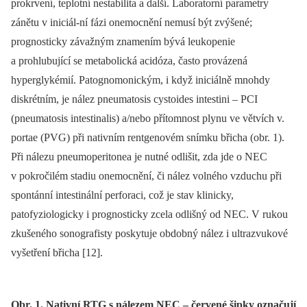
prokrvení, teplotní nestabilita a další. Laboratorní parametry
zánětu v iniciál-ní fázi onemocnění nemusí být zvýšené;
prognosticky závažným znamením bývá leukopenie
a prohlubující se metabolická acidóza, často provázená
hyperglykémií. Patognomonickým, i když iniciálně mnohdy
diskrétním, je nález pneumatosis cystoides intestini –⁠ PCI
(pneumatosis intestinalis) a/nebo přítomnost plynu ve větvích v.
portae (PVG) při nativním rentgenovém snímku břicha (obr. 1).
Při nálezu pneumoperitonea je nutné odlišit, zda jde o NEC
v pokročilém stadiu onemocnění, či nález volného vzduchu při
spontánní intestinální perforaci, což je stav klinicky,
patofyziologicky i prognosticky zcela odlišný od NEC. V rukou
zkušeného sonografisty poskytuje obdobný nález i ultrazvukové
vyšetření břicha [12].
Obr. 1. Nativní RTG s nálezem NEC – červené šipky označují