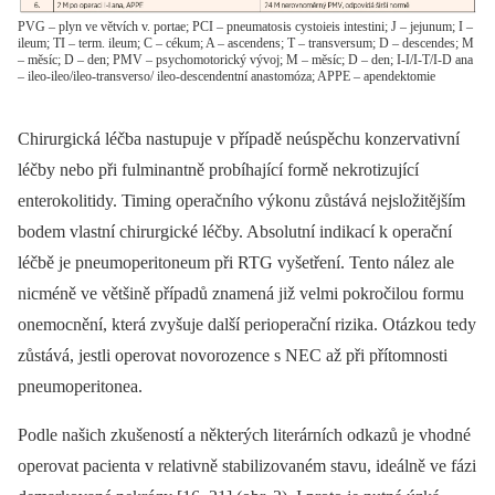
PVG – plyn ve větvích v. portae; PCI – pneumatosis cystoieis intestini; J – jejunum; I –
ileum; TI – term. ileum; C – cékum; A – ascendens; T – transversum; D – descendes; M
– měsíc; D – den; PMV – psychomotorický vývoj; M – měsíc; D – den; I-I/I-T/I-D ana
– ileo-ileo/ileo-transverso/ ileo-descendentní anastomóza; APPE – apendektomie
Chirurgická léčba nastupuje v případě neúspěchu konzervativní
léčby nebo při fulminantně probíhající formě nekrotizující
enterokolitidy. Timing operačního výkonu zůstává nejsložitějším
bodem vlastní chirurgické léčby. Absolutní indikací k operační
léčbě je pneumoperitoneum při RTG vyšetření. Tento nález ale
nicméně ve většině případů znamená již velmi pokročilou formu
onemocnění, která zvyšuje další perioperační rizika. Otázkou tedy
zůstává, jestli operovat novorozence s NEC až při přítomnosti
pneumoperitonea.
Podle našich zkušeností a některých literárních odkazů je vhodné
operovat pacienta v relativně stabilizovaném stavu, ideálně ve fázi