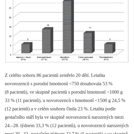
Z celého soboru 86 pacientů zemřelo 20 dětí. Letalita
novorozenců s porodní hmotností <750 dosahovala 53 %
(8 pacientů), ve skupině pacientů s porodní hmotností <1000 g
33 % (11 pacientů), u novorozenců s hmotností <1500 g 24,5 %
(12 pacientů) a v celém souboru činila 23 %. Letalita podle
gestačního stáří byla ve skupině novorozenců narozených mezi
24.–28. týdnem 33,3 % (12 pacientů), u novorozenců narozených
mezi 29.–32. gestačním týdnem 22,7 % (5 pacientů) a ve skupině