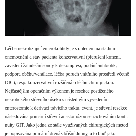
Léčba nekrotizující enterokolitidy je s ohledem na stadium
onemocnění a stav pacienta konzervativní (přerušení krmení,
zavedení žaludeční sondy k dekompresi, podání antibiotik,
podpora oběhu/ventilace, léčba poruch vnitřního prostředí včetně
DIC), resp. konzervativní rozšířená o léčbu chirurgickou.
Nejčastějším operačním výkonem je resekce postiženého
nekrotického střevního úseku s následným vyvedením
enterostomie k derivaci trávicího traktu, event. je střevní resekce
následována primární střevní anastomózou se zachováním konti-
nuity GIT. Jako jedna ze stále využívaných chirurgických metod
je popisována primární drenáž břišní dutiny, a to buď jako