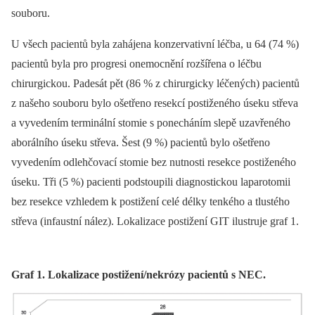
souboru.
U všech pacientů byla zahájena konzervativní léčba, u 64 (74 %)
pacientů byla pro progresi onemocnění rozšířena o léčbu
chirurgickou. Padesát pět (86 % z chirurgicky léčených) pacientů
z našeho souboru bylo ošetřeno resekcí postiženého úseku střeva
a vyvedením terminální stomie s ponecháním slepě uzavřeného
aborálního úseku střeva. Šest (9 %) pacientů bylo ošetřeno
vyvedením odlehčovací stomie bez nutnosti resekce postiženého
úseku. Tři (5 %) pacienti podstoupili diagnostickou laparotomii
bez resekce vzhledem k postižení celé délky tenkého a tlustého
střeva (infaustní nález). Lokalizace postižení GIT ilustruje graf 1.
Graf 1. Lokalizace postižení/nekrózy pacientů s NEC.