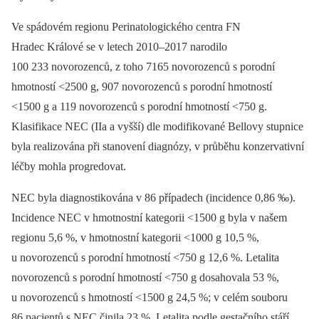
Ve spádovém regionu Perinatologického centra FN
Hradec Králové se v letech 2010–2017 narodilo
100 233 novorozenců, z toho 7165 novorozenců s porodní
hmotností <2500 g, 907 novorozenců s porodní hmotností
<1500 g a 119 novorozenců s porodní hmotností <750 g.
Klasifikace NEC (IIa a vyšší) dle modifikované Bellovy stupnice
byla realizována při stanovení diagnózy, v průběhu konzervativní
léčby mohla progredovat.
NEC byla diagnostikována v 86 případech (incidence 0,86 ‰).
Incidence NEC v hmotnostní kategorii <1500 g byla v našem
regionu 5,6 %, v hmotnostní kategorii <1000 g 10,5 %,
u novorozenců s porodní hmotností <750 g 12,6 %. Letalita
novorozenců s porodní hmotností <750 g dosahovala 53 %,
u novorozenců s hmotností <1500 g 24,5 %; v celém souboru
86 pacientů s NEC činila 23 %. Letalita podle gestačního stáří