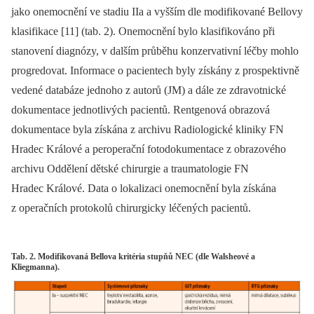
jako onemocnění ve stadiu IIa a vyšším dle modifikované Bellovy
klasifikace [11] (tab. 2). Onemocnění bylo klasifikováno při
stanovení diagnózy, v dalším průběhu konzervativní léčby mohlo
progredovat. Informace o pacientech byly získány z prospektivně
vedené databáze jednoho z autorů (JM) a dále ze zdravotnické
dokumentace jednotlivých pacientů. Rentgenová obrazová
dokumentace byla získána z archivu Radiologické kliniky FN
Hradec Králové a peroperační fotodokumentace z obrazového
archivu Oddělení dětské chirurgie a traumatologie FN
Hradec Králové. Data o lokalizaci onemocnění byla získána
z operačních protokolů chirurgicky léčených pacientů.
Tab. 2. Modifikovaná Bellova kritéria stupňů NEC (dle Walsheové a
Kliegmanna).