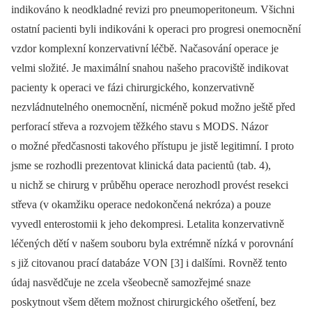
indikováno k neodkladné revizi pro pneumoperitoneum. Všichni
ostatní pacienti byli indikováni k operaci pro progresi onemocnění
vzdor komplexní konzervativní léčbě. Načasování operace je
velmi složité. Je maximální snahou našeho pracoviště indikovat
pacienty k operaci ve fázi chirurgického, konzervativně
nezvládnutelného onemocnění, nicméně pokud možno ještě před
perforací střeva a rozvojem těžkého stavu s MODS. Názor
o možné předčasnosti takového přístupu je jistě legitimní. I proto
jsme se rozhodli prezentovat klinická data pacientů (tab. 4),
u nichž se chirurg v průběhu operace nerozhodl provést resekci
střeva (v okamžiku operace nedokončená nekróza) a pouze
vyvedl enterostomii k jeho dekompresi. Letalita konzervativně
léčených dětí v našem souboru byla extrémně nízká v porovnání
s již citovanou prací databáze VON [3] i dalšími. Rovněž tento
údaj nasvědčuje ne zcela všeobecně samozřejmé snaze
poskytnout všem dětem možnost chirurgického ošetření, bez