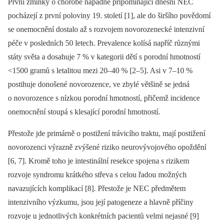
První zmínky o chorobě nápadně připomínající dnešní NEC
pocházejí z první poloviny 19. století [1], ale do širšího povědomí
se onemocnění dostalo až s rozvojem novorozenecké intenzivní
péče v posledních 50 letech. Prevalence kolísá napříč různými
státy světa a dosahuje 7 % v kategorii dětí s porodní hmotností
<1500 gramů s letalitou mezi 20–40 % [2–5]. Asi v 7–10 %
postihuje donošené novorozence, ve zbylé většině se jedná
o novorozence s nízkou porodní hmotností, přičemž incidence
onemocnění stoupá s klesající porodní hmotností.
Přestože jde primárně o postižení trávicího traktu, mají postižení
novorozenci výrazně zvýšené riziko neurovývojového opoždění
[6, 7]. Kromě toho je intestinální resekce spojena s rizikem
rozvoje syndromu krátkého střeva s celou řadou možných
navazujících komplikací [8]. Přestože je NEC předmětem
intenzivního výzkumu, jsou její patogeneze a hlavně příčiny
rozvoje u jednotlivých konkrétních pacientů velmi nejasné [9]