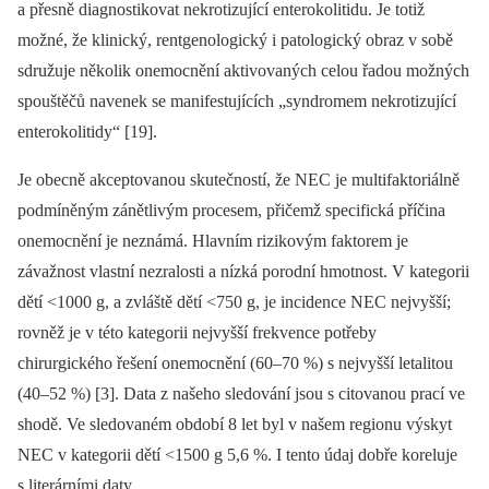
a přesně diagnostikovat nekrotizující enterokolitidu. Je totiž
možné, že klinický, rentgenologický i patologický obraz v sobě
sdružuje několik onemocnění aktivovaných celou řadou možných
spouštěčů navenek se manifestujících „syndromem nekrotizující
enterokolitidy“ [19].
Je obecně akceptovanou skutečností, že NEC je multifaktoriálně
podmíněným zánětlivým procesem, přičemž specifická příčina
onemocnění je neznámá. Hlavním rizikovým faktorem je
závažnost vlastní nezralosti a nízká porodní hmotnost. V kategorii
dětí <1000 g, a zvláště dětí <750 g, je incidence NEC nejvyšší;
rovněž je v této kategorii nejvyšší frekvence potřeby
chirurgického řešení onemocnění (60–70 %) s nejvyšší letalitou
(40–52 %) [3]. Data z našeho sledování jsou s citovanou prací ve
shodě. Ve sledovaném období 8 let byl v našem regionu výskyt
NEC v kategorii dětí <1500 g 5,6 %. I tento údaj dobře koreluje
s literárními daty.