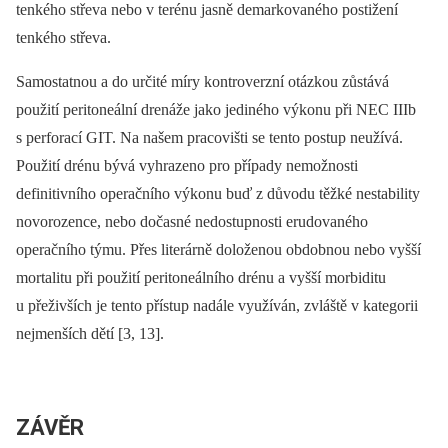
tenkého střeva nebo v terénu jasně demarkovaného postižení
tenkého střeva.
Samostatnou a do určité míry kontroverzní otázkou zůstává
použití peritoneální drenáže jako jediného výkonu při NEC IIIb
s perforací GIT. Na našem pracovišti se tento postup neužívá.
Použití drénu bývá vyhrazeno pro případy nemožnosti
definitivního operačního výkonu buď z důvodu těžké nestability
novorozence, nebo dočasné nedostupnosti erudovaného
operačního týmu. Přes literárně doloženou obdobnou nebo vyšší
mortalitu při použití peritoneálního drénu a vyšší morbiditu
u přeživších je tento přístup nadále využíván, zvláště v kategorii
nejmenších dětí [3, 13].
ZÁVĚR