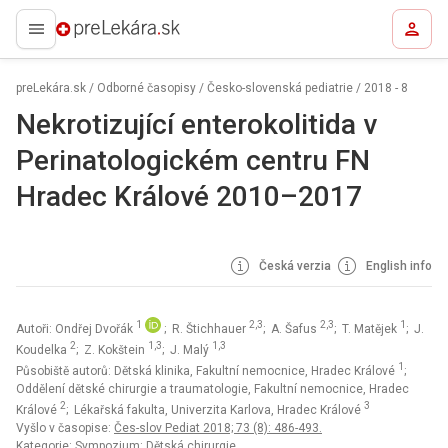
preLekára.sk
preLekára.sk
/
Odborné časopisy
/
Česko-slovenská pediatrie
/
2018 - 8
Nekrotizující enterokolitida v
Perinatologickém centru FN
Hradec Králové 2010–2017
Česká verzia
English info
1
2,3
2,3
1
Autoři: Ondřej Dvořák
; R. Štichhauer
; A. Šafus
; T. Matějek
; J.
2
1,3
1,3
Koudelka
; Z. Kokštein
; J. Malý
1
Působiště autorů: Dětská klinika, Fakultní nemocnice, Hradec Králové
;
Oddělení dětské chirurgie a traumatologie, Fakultní nemocnice, Hradec
2
3
Králové
; Lékařská fakulta, Univerzita Karlova, Hradec Králové
Vyšlo v časopise:
Čes-slov Pediat 2018; 73 (8): 486-493.
Kategorie: Sympozium: Dětská chirurgie