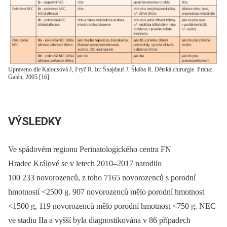
Upraveno dle Kalousová J, Fryč R. In: Šnajdauf J, Škába R. Dětská chirurgie. Praha:
Galén, 2005 [16].
VÝSLEDKY
Ve spádovém regionu Perinatologického centra FN
Hradec Králové se v letech 2010–2017 narodilo
100 233 novorozenců, z toho 7165 novorozenců s porodní
hmotností <2500 g. 907 novorozenců mělo porodní hmotnost
<1500 g, 119 novorozenců mělo porodní hmotnost <750 g. NEC
ve stadiu IIa a vyšší byla diagnostikována v 86 případech