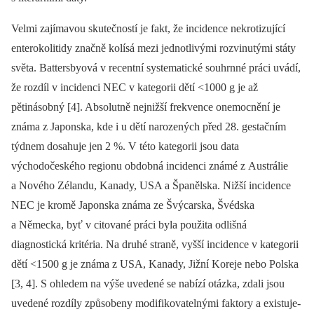
Velmi zajímavou skutečností je fakt, že incidence nekrotizující
enterokolitidy značně kolísá mezi jednotlivými rozvinutými státy
světa. Battersbyová v recentní systematické souhrnné práci uvádí,
že rozdíl v incidenci NEC v kategorii dětí <1000 g je až
pětinásobný [4]. Absolutně nejnižší frekvence onemocnění je
známa z Japonska, kde i u dětí narozených před 28. gestačním
týdnem dosahuje jen 2 %. V této kategorii jsou data
východočeského regionu obdobná incidenci známé z Austrálie
a Nového Zélandu, Kanady, USA a Španělska. Nižší incidence
NEC je kromě Japonska známa ze Švýcarska, Švédska
a Německa, byť v citované práci byla použita odlišná
diagnostická kritéria. Na druhé straně, vyšší incidence v kategorii
dětí <1500 g je známa z USA, Kanady, Jižní Koreje nebo Polska
[3, 4]. S ohledem na výše uvedené se nabízí otázka, zdali jsou
uvedené rozdíly způsobeny modifikovatelnými faktory a existuje-