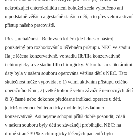
nekrotizující enterokolitidu není bohužel zcela vyloučeno ani
u podstatně větších a gestačně starších dětí, a to přes velmi aktivní
přístup našeho pracoviště.
Přes „archaičnost“ Bellových kritérií jde i dnes o nástroj
použitelný pro rozhodování o léčebném přístupu. NEC ve stadiu
IIa je léčena konzervativně, ve stadiu IIb/IIIa konzervativně
i chirurgicky a ve stadiu IIIb chirurgicky. V kontrastu s literárními
daty byla v našem souboru operována většina dětí s NEC. Tato
skutečnost může vypovídat o 1) velmi aktivním přístupu celého
operačního týmu, 2) velké kohortě velmi závažně nemocných dětí
či 3) časné nebo dokonce předčasné indikaci operace u dětí,
jejichž onemocnění teoreticky mohlo být zvládnuto
konzervativně. Asi nejsme schopni příliš dobře posoudit, zdali
v našem souboru byly děti se závažněji probíhající NEC; na
druhé straně 39 % z chirurgicky léčených pacientů bylo