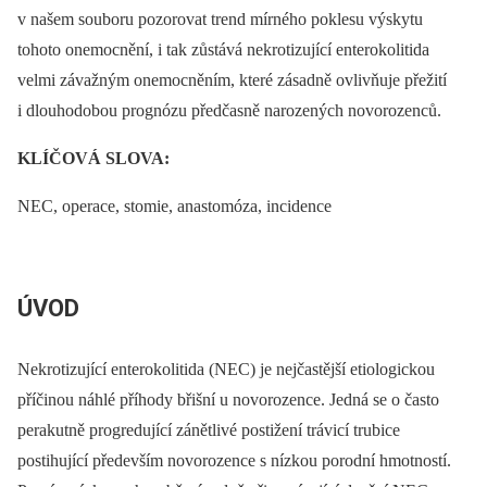
v našem souboru pozorovat trend mírného poklesu výskytu
tohoto onemocnění, i tak zůstává nekrotizující enterokolitida
velmi závažným onemocněním, které zásadně ovlivňuje přežití
i dlouhodobou prognózu předčasně narozených novorozenců.
KLÍČOVÁ SLOVA:
NEC, operace, stomie, anastomóza, incidence
ÚVOD
Nekrotizující enterokolitida (NEC) je nejčastější etiologickou
příčinou náhlé příhody břišní u novorozence. Jedná se o často
perakutně progredující zánětlivé postižení trávicí trubice
postihující především novorozence s nízkou porodní hmotností.