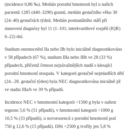
(incidence 0,86 ‰). Medián porodní hmotnosti byl u našich
pacientů 1285 (440–3290) gramů, medián gestačního věku 30
(24–40) gestačních týdnů. Medián postnatálního stáří při
stanovení diagnózy byl 11 (1–101; interkvartilové rozpětí (IQR)
6–22) dní.
Stadium onemocnění IIa nebo IIb bylo iniciálně diagnostikováno
v 58 případech (67 %), stadium IIIa nebo IIIb ve 28 (33 %)
případech, přičemž četnost nejzávažnějších stadií s klesající
porodní hmotností stoupala. V kategorii gestačně nejmladších dětí
(24.–28. gestační týden) byla NEC diagnostikována iniciálně již
ve stadiu IIIa/b ve 39 % případů.
Incidence NEC v hmotnostní kategorii <1500 g byla v našem
regionu 5,6 % (51 případů), v hmotnostní kategorii <1000 g
10,5 % (33 případů), u novorozenců s porodní hmotností pod
750 g 12,6 % (15 případů). Děti >2500 g tvořily jen 5,8 %