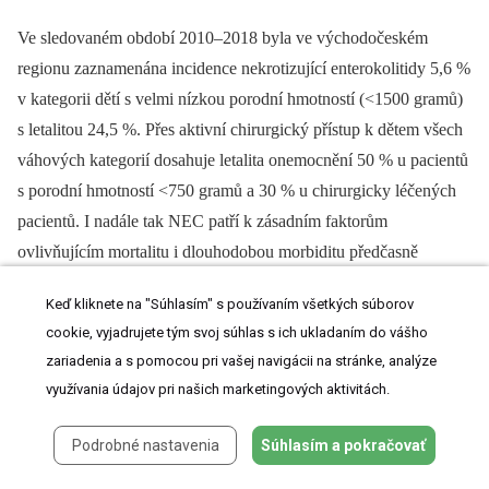
Ve sledovaném období 2010–2018 byla ve východočeském
regionu zaznamenána incidence nekrotizující enterokolitidy 5,6 %
v kategorii dětí s velmi nízkou porodní hmotností (<1500 gramů)
s letalitou 24,5 %. Přes aktivní chirurgický přístup k dětem všech
váhových kategorií dosahuje letalita onemocnění 50 % u pacientů
s porodní hmotností <750 gramů a 30 % u chirurgicky léčených
pacientů. I nadále tak NEC patří k zásadním faktorům
ovlivňujícím mortalitu i dlouhodobou morbiditu předčasně
narozených novorozenců. Optimální načasování operačního
Keď kliknete na "Súhlasím" s používaním všetkých súborov
výkonu zůstává skutečným ars medici v neonatologii. Přes
cookie, vyjadrujete tým svoj súhlas s ich ukladaním do vášho
intenzivní výzkum a vývoj poznání v dané oblasti nedochází
zariadenia a s pomocou pri vašej navigácii na stránke, analýze
k významnějšímu zlepšení výsledků péče.
využívania údajov pri našich marketingových aktivitách.
Přednáška byla zařazena do programu XI. Východočeských
Podrobné nastavenia
Súhlasím a pokračovať
perinatologických dnů v Deštném v Orlických horách a
64. kongresu českých a slovenských dětských chirurgů v Peci pod