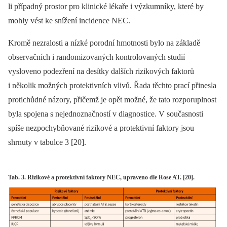
li případný prostor pro klinické lékaře i výzkumníky, které by
mohly vést ke snížení incidence NEC.
Kromě nezralosti a nízké porodní hmotnosti bylo na základě
observačních i randomizovaných kontrolovaných studií
vysloveno podezření na desítky dalších rizikových faktorů
i několik možných protektivních vlivů. Řada těchto prací přinesla
protichůdné názory, přičemž je opět možné, že tato rozporuplnost
byla spojena s nejednoznačností v diagnostice. V současnosti
spíše nezpochybňované rizikové a protektivní faktory jsou
shrnuty v tabulce 3 [20].
Tab. 3. Rizikové a protektivní faktory NEC, upraveno dle Rose AT. [20].