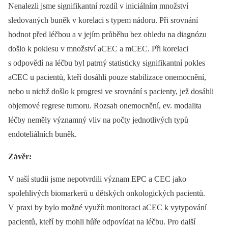
Nenalezli jsme signifikantní rozdíl v iniciálním množství
sledovaných buněk v korelaci s typem nádoru. Při srovnání
hodnot před léčbou a v jejím průběhu bez ohledu na diagnózu
došlo k poklesu v množství aCEC a mCEC. Při korelaci
s odpovědí na léčbu byl patrný statisticky signifikantní pokles
aCEC u pacientů, kteří dosáhli pouze stabilizace onemocnění,
nebo u nichž došlo k progresi ve srovnání s pacienty, jež dosáhli
objemové regrese tumoru. Rozsah onemocnění, ev. modalita
léčby neměly významný vliv na počty jednotlivých typů
endoteliálních buněk.
Závěr:
V naší studii jsme nepotvrdili význam EPC a CEC jako
spolehlivých biomarkerů u dětských onkologických pacientů.
V praxi by bylo možné využít monitoraci aCEC k vytypování
pacientů, kteří by mohli hůře odpovídat na léčbu. Pro další