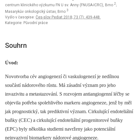
2
centrum klinického výzkumu FN U sv. Anny (FNUSA-ICRC), Brno
;
3
Masarykův onkologický ústav, Brno
Vyšlo v časopise:
Čes-slov Pediat 2018; 73 (7): 439-448.
Kategorie: Původní práce
Souhrn
Úvod:
Novotvorba cév angiogenezí či vaskulogenezí je nedílnou
součástí nádorového růstu. Má zásadní význam pro jeho
invazivitu a metastazování. S rozvojem antiangiogenní léčby se
objevila potřeba spolehlivého markeru angiogeneze, jenž by měl
jak prognostický, tak prediktivní význam. Cirkulující endoteliální
buňky (CEC) a cirkulující endoteliální progenitorové buňky
(EPC) byly několika studiemi navrženy jako potenciální
neinvazivní biomarkery nádorové angiogeneze.