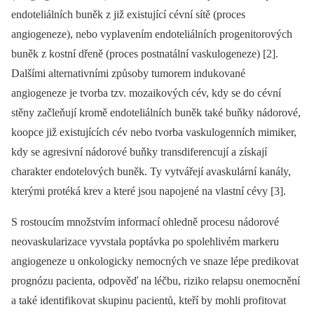
endoteliálních buněk z již existující cévní sítě (proces
angiogeneze), nebo vyplavením endoteliálních progenitorových
buněk z kostní dřeně (proces postnatální vaskulogeneze) [2].
Dalšími alternativními způsoby tumorem indukované
angiogeneze je tvorba tzv. mozaikových cév, kdy se do cévní
stěny začleňují kromě endoteliálních buněk také buňky nádorové,
koopce již existujících cév nebo tvorba vaskulogenních mimiker,
kdy se agresivní nádorové buňky transdiferencují a získají
charakter endotelových buněk. Ty vytvářejí avaskulární kanály,
kterými protéká krev a které jsou napojené na vlastní cévy [3].
S rostoucím množstvím informací ohledně procesu nádorové
neovaskularizace vyvstala poptávka po spolehlivém markeru
angiogeneze u onkologicky nemocných ve snaze lépe predikovat
prognózu pacienta, odpověď na léčbu, riziko relapsu onemocnění
a také identifikovat skupinu pacientů, kteří by mohli profitovat