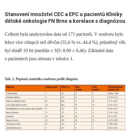
Stanovení množství CEC a EPC u pacientů Kliniky
dětské onkologie FN Brno a korelace s diagnózou
Celkem byla analyzována data od 171 pacientů. V souboru bylo
lehce více chlapců než děvčat (55,6 % vs. 44,4 %), průměrný věk
byl téměř 10 let (medián ± SD: 8,90 ± 6,46). Základní data
o pacientech jsou shrnuta v tabulce 1.
Tab. 1. Popisná statistika souboru podle diagnóz.