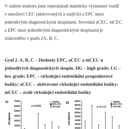
V našem souboru jsme neprokázali statisticky významný rozdíl
v množství CEC (aktivovaných a zralých) a EPC mezi
jednotlivými diagnostickými skupinami. Srovnání aCEC, mCEC
a EPC mezi jednotlivými diagnostickými skupinami je
znázorněno v grafu 2A, B, C.
Graf 2. A, B, C – Hodnoty EPC, aCEC a mCEC u
jednotlivých diagnostických skupin. HG – high grade; LG –
low grade; EPC – cirkulující endoteliální progenitorové
buňky; aCEC – aktivované cirkulující endoteliální buňky;
mCEC – zralé cirkulující endoteliální buňky