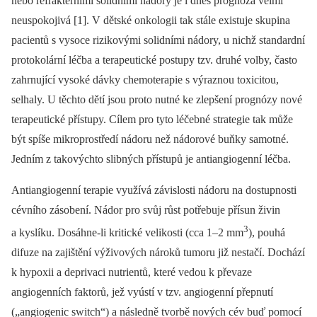
nebo refrakterními solidními nádory je i dnes prognóza velmi
neuspokojivá [1]. V dětské onkologii tak stále existuje skupina
pacientů s vysoce rizikovými solidními nádory, u nichž standardní
protokolární léčba a terapeutické postupy tzv. druhé volby, často
zahrnující vysoké dávky chemoterapie s výraznou toxicitou,
selhaly. U těchto dětí jsou proto nutné ke zlepšení prognózy nové
terapeutické přístupy. Cílem pro tyto léčebné strategie tak může
být spíše mikroprostředí nádoru než nádorové buňky samotné.
Jedním z takovýchto slibných přístupů je antiangiogenní léčba.
Antiangiogenní terapie využívá závislosti nádoru na dostupnosti
cévního zásobení. Nádor pro svůj růst potřebuje přísun živin
3
a kyslíku. Dosáhne-li kritické velikosti (cca 1
‒
2 mm
), pouhá
difuze na zajištění výživových nároků tumoru již nestačí. Dochází
k hypoxii a deprivaci nutrientů, které vedou k převaze
angiogenních faktorů, jež vyústí v tzv. angiogenní přepnutí
(„angiogenic switch“) a následně tvorbě nových cév buď pomocí