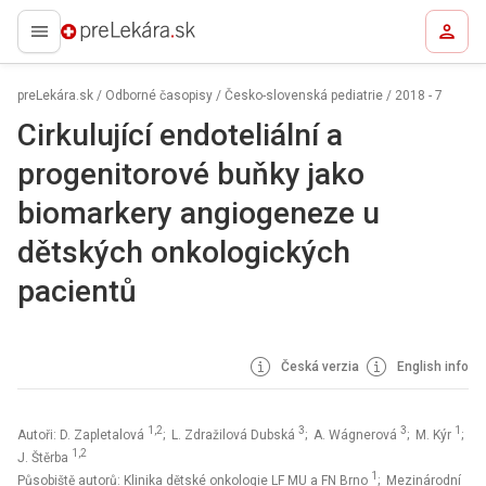
preLekára.sk
preLekára.sk
/
Odborné časopisy
/
Česko-slovenská pediatrie
/
2018 - 7
Cirkulující endoteliální a
progenitorové buňky jako
biomarkery angiogeneze u
dětských onkologických
pacientů
Česká verzia
English info
1,2
3
3
1
Autoři: D. Zapletalová
; L. Zdražilová Dubská
; A. Wágnerová
; M. Kýr
;
1,2
J. Štěrba
1
Působiště autorů: Klinika dětské onkologie LF MU a FN Brno
; Mezinárodní