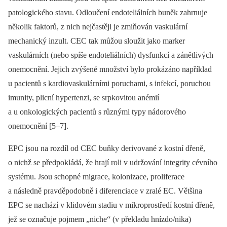
patologického stavu. Odloučení endoteliálních buněk zahrnuje
několik faktorů, z nich nejčastěji je zmiňován vaskulární
mechanický inzult. CEC tak můžou sloužit jako marker
vaskulárních (nebo spíše endoteliálních) dysfunkcí a zánětlivých
onemocnění. Jejich zvýšené množství bylo prokázáno například
u pacientů s kardiovaskulárními poruchami, s infekcí, poruchou
imunity, plicní hypertenzi, se srpkovitou anémií
a u onkologických pacientů s různými typy nádorového
onemocnění [5–7].
EPC jsou na rozdíl od CEC buňky derivované z kostní dřeně,
o nichž se předpokládá, že hrají roli v udržování integrity cévního
systému. Jsou schopné migrace, kolonizace, proliferace
a následně pravděpodobně i diferenciace v zralé EC. Většina
EPC se nachází v klidovém stadiu v mikroprostředí kostní dřeně,
jež se označuje pojmem „niche“ (v překladu hnízdo/nika)