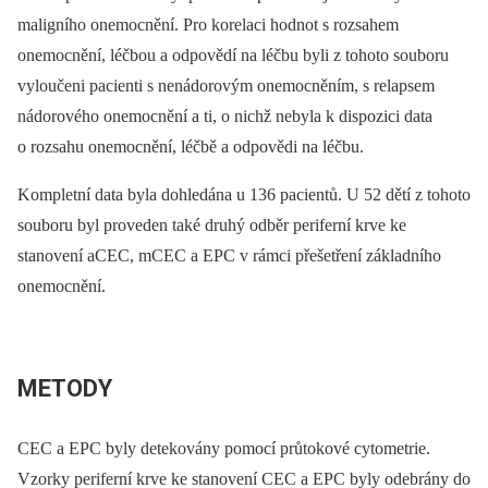
maligního onemocnění. Pro korelaci hodnot s rozsahem
onemocnění, léčbou a odpovědí na léčbu byli z tohoto souboru
vyloučeni pacienti s nenádorovým onemocněním, s relapsem
nádorového onemocnění a ti, o nichž nebyla k dispozici data
o rozsahu onemocnění, léčbě a odpovědi na léčbu.
Kompletní data byla dohledána u 136 pacientů. U 52 dětí z tohoto
souboru byl proveden také druhý odběr periferní krve ke
stanovení aCEC, mCEC a EPC v rámci přešetření základního
onemocnění.
METODY
CEC a EPC byly detekovány pomocí průtokové cytometrie.
Vzorky periferní krve ke stanovení CEC a EPC byly odebrány do