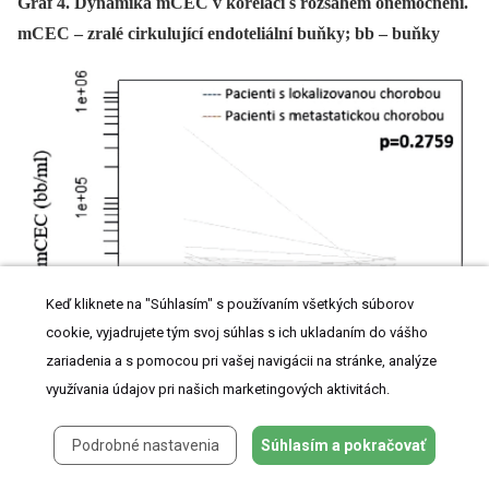
Graf 4. Dynamika mCEC v korelaci s rozsahem onemocnění.
mCEC – zralé cirkulující endoteliální buňky; bb – buňky
Keď kliknete na "Súhlasím" s používaním všetkých súborov
cookie, vyjadrujete tým svoj súhlas s ich ukladaním do vášho
zariadenia a s pomocou pri vašej navigácii na stránke, analýze
využívania údajov pri našich marketingových aktivitách.
Podrobné nastavenia
Súhlasím a pokračovať