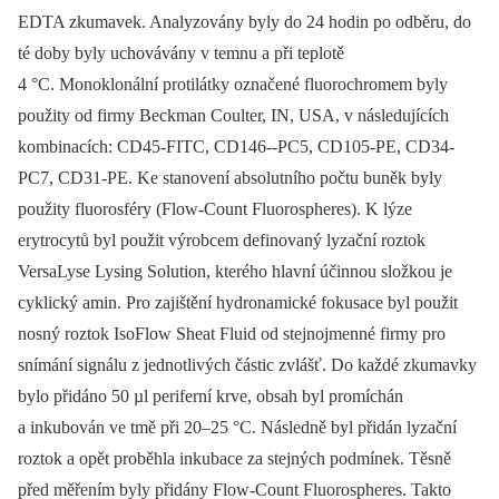
EDTA zkumavek. Analyzovány byly do 24 hodin po odběru, do
té doby byly uchovávány v temnu a při teplotě
4 °C. Monoklonální protilátky označené fluorochromem byly
použity od firmy Beckman Coulter, IN, USA, v následujících
kombinacích: CD45-FITC, CD146--PC5, CD105-PE, CD34-
PC7, CD31-PE. Ke stanovení absolutního počtu buněk byly
použity fluorosféry (Flow-Count Fluorospheres). K lýze
erytrocytů byl použit výrobcem definovaný lyzační roztok
VersaLyse Lysing Solution, kterého
hlavní účinnou složkou je
cyklický amin. Pro zajištění hydronamické fokusace byl použit
nosný roztok IsoFlow Sheat Fluid od stejnojmenné firmy pro
snímání signálu z jednotlivých částic zvlášť. Do každé zkumavky
bylo přidáno 50 µl periferní krve, obsah byl promíchán
a inkubován ve tmě při 20–25 °C. Následně byl přidán lyzační
roztok a opět proběhla inkubace za stejných podmínek. Těsně
před měřením byly přidány Flow-Count Fluorospheres.
Takto