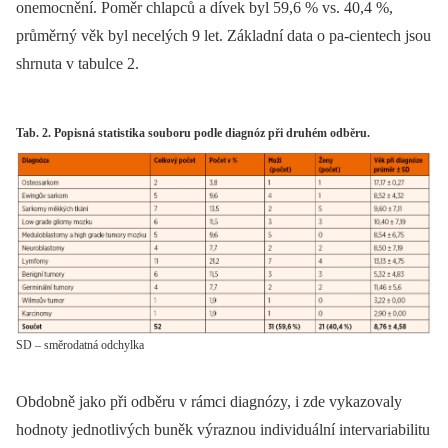
onemocnění. Poměr chlapců a dívek byl 59,6 % vs. 40,4 %,
průměrný věk byl necelých 9 let. Základní data o pa-cientech jsou
shrnuta v tabulce 2.
Tab. 2. Popisná statistika souboru podle diagnóz při druhém odběru.
SD – směrodatná odchylka
Obdobně jako při odběru v rámci diagnózy, i zde vykazovaly
hodnoty jednotlivých buněk výraznou individuální intervariabilitu