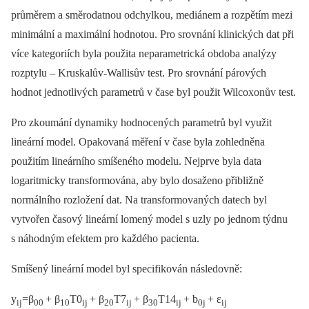
průměrem a směrodatnou odchylkou, mediánem a rozpětím mezi
minimální a maximální hodnotou. Pro srovnání klinických dat při
více kategoriích byla použita neparametrická obdoba analýzy
rozptylu –⁠ Kruskalův-Wallisův test. Pro srovnání párových
hodnot jednotlivých parametrů v čase byl použit Wilcoxonův test.
Pro zkoumání dynamiky hodnocených parametrů byl využit
lineární model. Opakovaná měření v čase byla zohledněna
použitím lineárního smíšeného modelu. Nejprve byla data
logaritmicky transformována, aby bylo dosaženo přibližně
normálního rozložení dat. Na transformovaných datech byl
vytvořen časový lineární lomený model s uzly po jednom týdnu
s náhodným efektem pro každého pacienta.
Smíšený lineární model byl specifikován následovně:
y
=β
+ β
T0
+ β
T7
+ β
T14
+ b
+ ε
ij
00
10
ij
20
ij
30
ij
0j
ij