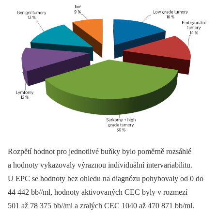
Rozpětí hodnot pro jednotlivé buňky bylo poměrně rozsáhlé
a hodnoty vykazovaly výraznou individuální intervariabilitu.
U EPC se hodnoty bez ohledu na diagnózu pohybovaly od 0 do
44 442 bb//ml, hodnoty aktivovaných CEC byly v rozmezí
501 až 78 375 bb//ml a zralých CEC 1040 až 470 871 bb/ml.