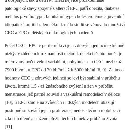
u dospělých, tak u dětí [9]. Mezi nejvíce prozkoumané
patologické stavy spojené s alterací EPC patří obezita, diabetes
mellitus prvního typu, familiární hypercholesterolémie a juvenilní
idiopatická artritida. Jen několik málo studií se věnovalo množství
CEC a EPC u dětských onkologických pacientů.
Počet CEC i EPC v periferní krvi je u zdravých jedinců extrémně
nízký. Vzhledem k rozmanitosti metod k detekci těchto buněk je
referovaný počet velmi variabilní, pohybuje se u CEC mezi 0 až
7900 bb/ml, u EPC od 70 bb//ml až k 5000 bb/ml [6, 9]. Zatímco
hodnoty CEC u zdravých jedinců se jeví být stabilní v průběhu
života, kromě 1,5 -⁠ až 2násobného zvýšení u žen v průběhu
menstruace, jež patrně souvisí s vaskulární remodelací v děloze
[10], u EPC studie na zvířecích i lidských modelech ukazují
postupné snižování jejich proliferace, nedostatečnou mobilizaci
z kostní dřeně a snížené přežití těchto buněk v průběhu života
[11].