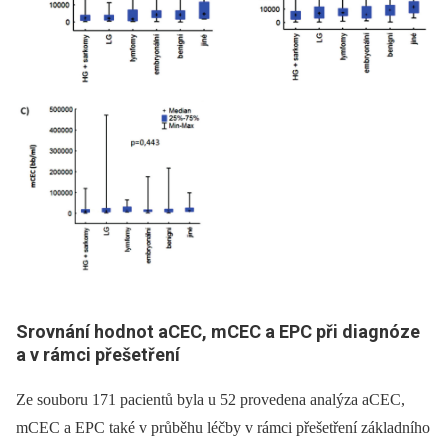
Srovnání hodnot aCEC, mCEC a EPC při diagnóze
a v rámci přešetření
Ze souboru 171 pacientů byla u 52 provedena analýza aCEC,
mCEC a EPC také v průběhu léčby v rámci přešetření základního