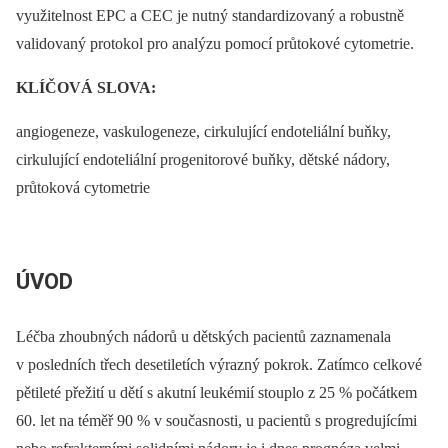
využitelnost EPC a CEC je nutný standardizovaný a robustně
validovaný protokol pro analýzu pomocí průtokové cytometrie.
KLÍČOVÁ SLOVA:
angiogeneze, vaskulogeneze, cirkulující endoteliální buňky,
cirkulující endoteliální progenitorové buňky, dětské nádory,
průtoková cytometrie
ÚVOD
Léčba zhoubných nádorů u dětských pacientů zaznamenala
v posledních třech desetiletích výrazný pokrok. Zatímco celkové
pětileté přežití u dětí s akutní leukémií stouplo z 25 % počátkem
60. let na téměř 90 % v současnosti, u pacientů s progredujícími