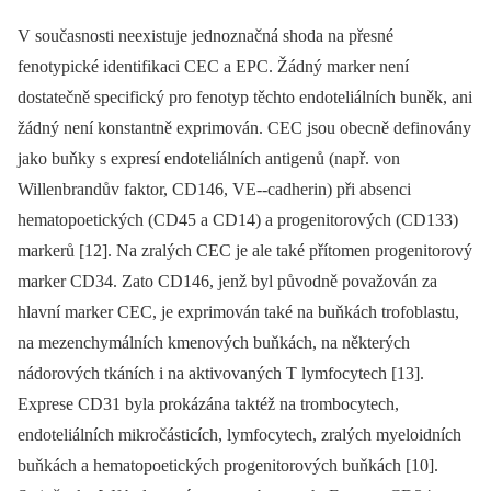
V současnosti neexistuje jednoznačná shoda na přesné
fenotypické identifikaci CEC a EPC. Žádný marker není
dostatečně specifický pro fenotyp těchto endoteliálních buněk, ani
žádný není konstantně exprimován. CEC jsou obecně definovány
jako buňky s expresí endoteliálních antigenů (např. von
Willenbrandův faktor, CD146, VE--cadherin) při absenci
hematopoetických (CD45 a CD14) a progenitorových (CD133)
markerů [12]. Na zralých CEC je ale také přítomen progenitorový
marker CD34. Zato CD146, jenž byl původně považován za
hlavní marker CEC, je exprimován také na buňkách trofoblastu,
na mezenchymálních kmenových buňkách, na některých
nádorových tkáních i na aktivovaných T lymfocytech [13].
Exprese CD31 byla prokázána taktéž na trombocytech,
endoteliálních mikročásticích, lymfocytech, zralých myeloidních
buňkách a hematopoetických progenitorových buňkách [10].