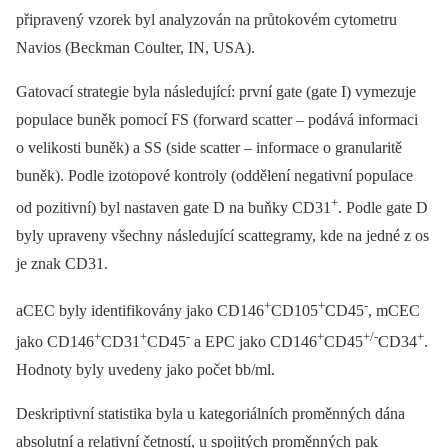
připravený vzorek byl analyzován na průtokovém cytometru
Navios (Beckman Coulter, IN, USA).
Gatovací strategie byla následující: první gate (gate I) vymezuje
populace buněk pomocí FS (forward scatter –⁠ podává informaci
o velikosti buněk) a SS (side scatter –⁠ informace o granularitě
buněk). Podle izotopové kontroly (oddělení negativní populace
+
od pozitivní) byl nastaven gate D na buňky CD31
. Podle gate D
byly upraveny všechny následující scattegramy, kde na jedné z os
je znak CD31.
+
+
-
aCEC byly identifikovány jako CD146
CD105
CD45
, mCEC
+
+
-
+
+/-
+
jako CD146
CD31
CD45
a EPC jako CD146
CD45
CD34
.
Hodnoty byly uvedeny jako počet bb/ml.
Deskriptivní statistika byla u kategoriálních proměnných dána
absolutní a relativní četností, u spojitých proměnných pak