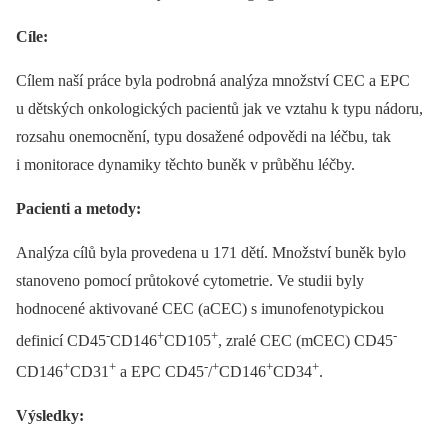
Cíle:
Cílem naší práce byla podrobná analýza množství CEC a EPC
u dětských onkologických pacientů jak ve vztahu k typu nádoru,
rozsahu onemocnění, typu dosažené odpovědi na léčbu, tak
i monitorace dynamiky těchto buněk v průběhu léčby.
Pacienti a metody:
Analýza cílů byla provedena u 171 dětí. Množství buněk bylo
stanoveno pomocí průtokové cytometrie. Ve studii byly
hodnocené aktivované CEC (aCEC) s imunofenotypickou
-
+
+
-
definicí CD45
CD146
CD105
, zralé CEC (mCEC) CD45
+
+
-
+
+
+
CD146
CD31
a EPC CD45
/
CD146
CD34
.
Výsledky: