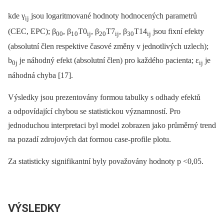
kde γ
jsou logaritmované hodnoty hodnocených parametrů
ij
(CEC, EPC); β
, β
T0
, β
T7
, β
T14
jsou fixní efekty
00
10
ij
20
ij
30
ij
(absolutní člen respektive časové změny v jednotlivých uzlech);
b
je náhodný efekt (absolutní člen) pro každého pacienta; ε
je
0j
ij
náhodná chyba [17].
Výsledky jsou prezentovány formou tabulky s odhady efektů
a odpovídající chybou se statistickou významností. Pro
jednoduchou interpretaci byl model zobrazen jako průměrný trend
na pozadí zdrojových dat formou case-profile plotu.
Za statisticky signifikantní byly považovány hodnoty p <0,05.
VÝSLEDKY