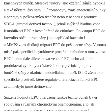
kmenových buněk. Stresové faktory jako ozáření, zánět, hypoxie
a také některé léky stimulují trombocyty, zralé endoteliální buňky
a pericyty v poškozených tkáních nebo v nádoru k produkci
SDF-1 (stromal derived factor-1), jehož zvýšená hladina vede
k mobilizaci EPC z kostní dřeně do cirkulace. Po vstupu EPC do
krevního oběhu proteinázy jako například katepsin L
a MMP2 zprostředkují migraci EPC do poškozené cévy. V tomto
místě pak specifické cytokinové prostředí rozhodne o tom, zda se
EPC budou dále diferencovat ve zralé EC, nebo zda budou
produkovat cytokiny a růstové faktory, jež iniciují opravu
buněčné stěny z okolních endoteliálních buněk [8]. Ovšem toto
specifické prostředí, které reguluje diferenciaci a funkci EPC,
zatím nebylo jasně definováno.
Snížené hodnoty EPC i narušená funkce těchto buněk bývá
spojována s různými chronickými onemocněními, a to jak