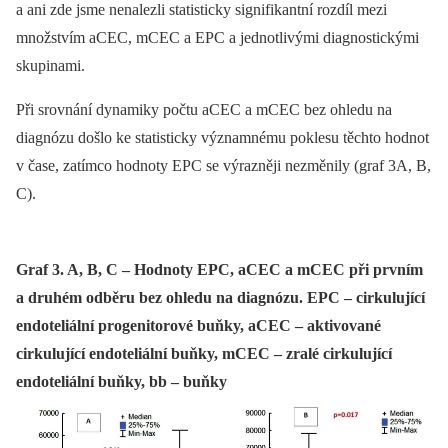
a ani zde jsme nenalezli statisticky signifikantní rozdíl mezi
množstvím aCEC, mCEC a EPC a jednotlivými diagnostickými
skupinami.
Při srovnání dynamiky počtu aCEC a mCEC bez ohledu na
diagnózu došlo ke statisticky významnému poklesu těchto hodnot
v čase, zatímco hodnoty EPC se výrazněji nezměnily (graf 3A, B,
C).
Graf 3. A, B, C – Hodnoty EPC, aCEC a mCEC při prvním
a druhém odběru bez ohledu na diagnózu. EPC – cirkulující
endoteliální progenitorové buňky, aCEC – aktivované
cirkulující endoteliální buňky, mCEC – zralé cirkulující
endoteliální buňky, bb – buňky