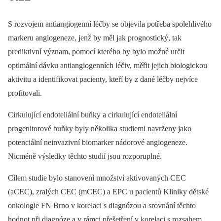
S rozvojem antiangiogenní léčby se objevila potřeba spolehlivého
markeru angiogeneze, jenž by měl jak prognostický, tak
prediktivní význam, pomocí kterého by bylo možné určit
optimální dávku antiangiogenních léčiv, měřit jejich biologickou
aktivitu a identifikovat pacienty, kteří by z dané léčby nejvíce
profitovali.
Cirkulující endoteliální buňky a cirkulující endoteliální
progenitorové buňky byly několika studiemi navrženy jako
potenciální neinvazivní biomarker nádorové angiogeneze.
Nicméně výsledky těchto studií jsou rozporuplné.
Cílem studie bylo stanovení množství aktivovaných CEC
(aCEC), zralých CEC (mCEC) a EPC u pacientů Kliniky dětské
onkologie FN Brno v korelaci s diagnózou a srovnání těchto
hodnot při diagnóze a v rámci přešetření v korelaci s rozsahem