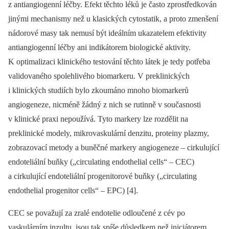
z antiangiogenní léčby. Efekt těchto léků je často zprostředkován
jinými mechanismy než u klasických cytostatik, a proto zmenšení
nádorové masy tak nemusí být ideálním ukazatelem efektivity
antiangiogenní léčby ani indikátorem biologické aktivity.
K optimalizaci klinického testování těchto látek je tedy potřeba
validovaného spolehlivého biomarkeru. V preklinických
i klinických studiích bylo zkoumáno mnoho biomarkerů
angiogeneze, nicméně žádný z nich se rutinně v současnosti
v klinické praxi nepoužívá. Tyto markery lze rozdělit na
preklinické modely, mikrovaskulární denzitu, proteiny plazmy,
zobrazovací metody a buněčné markery angiogeneze –⁠ cirkulující
endoteliální buňky („circulating endothelial cells“
‒
CEC)
a cirkulující endoteliální progenitorové buňky („circulating
endothelial progenitor cells“ –⁠ EPC) [4].
CEC se považují za zralé endotelie odloučené z cév po
vaskulárním inzultu, jsou tak spíše důsledkem než iniciátorem