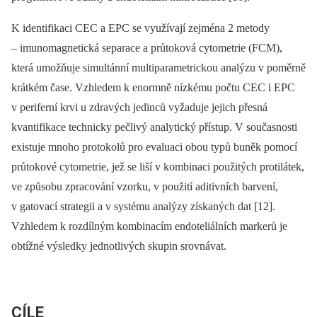
K identifikaci CEC a EPC se využívají zejména 2 metody
–⁠ imunomagnetická separace a průtoková cytometrie (FCM),
která umožňuje simultánní multiparametrickou analýzu v poměrně
krátkém čase. Vzhledem k enormně nízkému počtu CEC i EPC
v periferní krvi u zdravých jedinců vyžaduje jejich přesná
kvantifikace technicky pečlivý analytický přístup. V současnosti
existuje mnoho protokolů pro evaluaci obou typů buněk pomocí
průtokové cytometrie, jež se liší v kombinaci použitých protilátek,
ve způsobu zpracování vzorku, v použití aditivních barvení,
v gatovací strategii a v systému analýzy získaných dat [12].
Vzhledem k rozdílným kombinacím endoteliálních markerů je
obtížné výsledky jednotlivých skupin srovnávat.
CÍLE