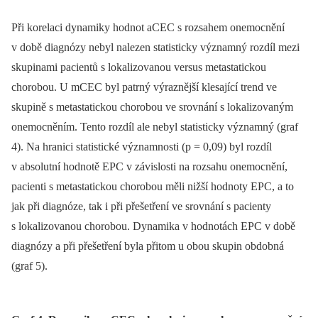
Při korelaci dynamiky hodnot aCEC s rozsahem onemocnění
v době diagnózy nebyl nalezen statisticky významný rozdíl mezi
skupinami pacientů s lokalizovanou versus metastatickou
chorobou. U mCEC byl patrný výraznější klesající trend ve
skupině s metastatickou chorobou ve srovnání s lokalizovaným
onemocněním. Tento rozdíl ale nebyl statisticky významný (graf
4). Na hranici statistické významnosti (p = 0,09) byl rozdíl
v absolutní hodnotě EPC v závislosti na rozsahu onemocnění,
pacienti s metastatickou chorobou měli nižší hodnoty EPC, a to
jak při diagnóze, tak i při přešetření ve srovnání s pacienty
s lokalizovanou chorobou. Dynamika v hodnotách EPC v době
diagnózy a při přešetření byla přitom u obou skupin obdobná
(graf 5).