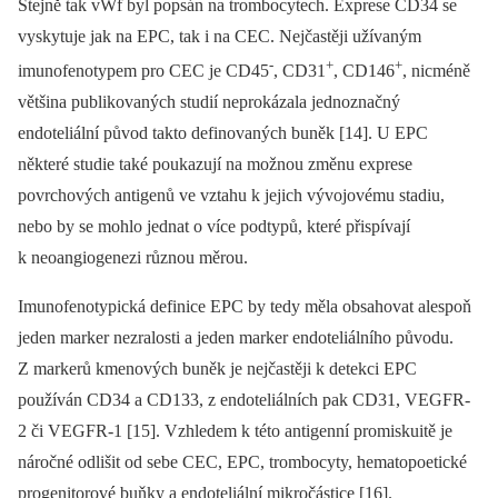
Stejně tak vWf byl popsán na trombocytech. Exprese CD34 se
vyskytuje jak na EPC, tak i na CEC. Nejčastěji užívaným
-
+
+
imunofenotypem pro CEC je CD45
, CD31
, CD146
, nicméně
většina publikovaných studií neprokázala jednoznačný
endoteliální původ takto definovaných buněk [14]. U EPC
některé studie také poukazují na možnou změnu exprese
povrchových antigenů ve vztahu k jejich vývojovému stadiu,
nebo by se mohlo jednat o více podtypů, které přispívají
k neoangiogenezi různou měrou.
Imunofenotypická definice EPC by tedy měla obsahovat alespoň
jeden marker nezralosti a jeden marker endoteliálního původu.
Z markerů kmenových buněk je nejčastěji k detekci EPC
používán CD34 a CD133, z endoteliálních pak CD31, VEGFR-
2 či VEGFR-1 [15]. Vzhledem k této antigenní promiskuitě je
náročné odlišit od sebe CEC, EPC, trombocyty, hematopoetické
progenitorové buňky a endoteliální mikročástice [16].