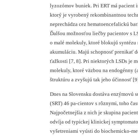
lyzozómov buniek. Pri ERT má pacient 
ktorý je vyrobený rekombinantnou techno
neprechádza cez hematoencefalickú bari
Ďalšou možnosťou liečby pacientov s LSD
o malé molekuly, ktoré blokujú syntézu
akumuláciu. Majú schopnosť prenikať do
ťažkosti [7, 8]. Pri niektorých LSDs je
molekuly, ktoré väzbou na endogénny (a
štruktúru a zvyšujú tak jeho účinnosť [9
Dnes na Slovensku dostáva enzýmovú sub
(SRT) 46 pa-cientov s rôznymi, toho ča
Najpočetnejšia z nich je skupina pacie
odvíja od typickej klinickej symptomato
vyšetreniami vyústi do biochemicko-me