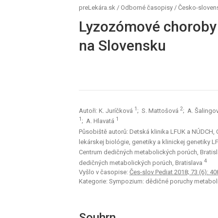
preLekára.sk
/
Odborné časopisy
/
Česko-slovens
Lyzozómové choroby –
na Slovensku
1
2
Autoři: K. Juríčková
; S. Mattošová
; A. Šalingo
1
1
; A. Hlavatá
Působiště autorů: Detská klinika LFUK a NÚDCH, 
lekárskej biológie, genetiky a klinickej genetiky 
Centrum dedičných metabolických porúch, Bratis
4
dedičných metabolických porúch, Bratislava
Vyšlo v časopise:
Čes-slov Pediat 2018; 73 (6): 40
Kategorie: Sympozium: dědičné poruchy metabo
Souhrn