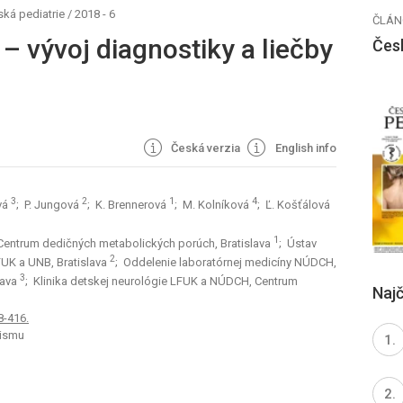
ká pediatrie
/
2018 - 6
ČLÁN
 vývoj diagnostiky a liečby
Čes
Česká verzia
English info
3
2
1
4
vá
; P. Jungová
; K. Brennerová
; M. Kolníková
; Ľ. Košťálová
1
Centrum dedičných metabolických porúch, Bratislava
; Ústav
2
LFUK a UNB, Bratislava
; Oddelenie laboratórnej medicíny NÚDCH,
3
lava
; Klinika detskej neurológie LFUK a NÚDCH, Centrum
Najč
8-416.
lismu