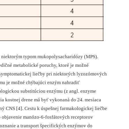
i s niektorým typom mukopolysacharidózy (MPS).
dičné metabolické poruchy, ktoré je možné
 symptomatickej liečby pri niektorých lyzozómových
mu je možné chýbajúci enzým nahradiť
kologickou substitúciou enzýmu (z angl. enzyme
cia kostnej drene má byť vykonaná do 24. mesiaca
ený CNS [4]. Cestu k úspešnej farmakologickej liečbe
 objavenie manózo-6-fosfátových receptorov
oznanie a transport špecifických enzýmov do