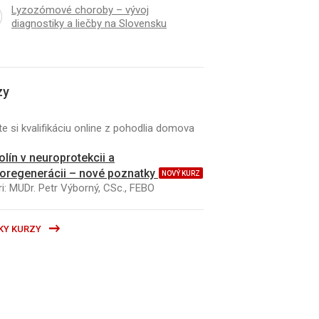
Lyzozómové choroby – vývoj
diagnostiky a liečby na Slovensku
zy
e si kvalifikáciu online z pohodlia domova
kolín v neuroprotekcii a
oregenerácii – nové poznatky
NOVÝ KURZ
i: MUDr. Petr Výborný, CSc., FEBO
KY KURZY