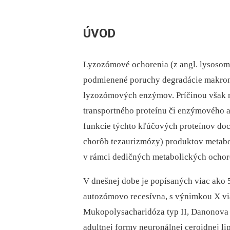
ÚVOD
Lyzozómové ochorenia (z angl. lysosoma
podmienené poruchy degradácie makromo
lyzozómových enzýmov. Príčinou však 
transportného proteínu či enzýmového ak
funkcie týchto kľúčových proteínov doch
chorôb tezaurizmózy) produktov metabo
v rámci dedičných metabolických ochor
V dnešnej dobe je popísaných viac ako 
autozómovo recesívna, s výnimkou X vi
Mukopolysacharidóza typ II, Danonova
adultnej formy neuronálnej ceroidnej l