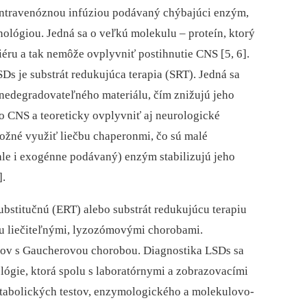
intravenóznou infúziou podávaný chýbajúci enzým,
lógiou. Jedná sa o veľkú molekulu –⁠ proteín, ktorý
éru a tak nemôže ovplyvniť postihnutie CNS [5, 6].
s je substrát redukujúca terapia (SRT). Jedná sa
 nedegradovateľného materiálu, čím znižujú jeho
 CNS a teoreticky ovplyvniť aj neurologické
 možné využiť liečbu chaperonmi, čo sú malé
le i exogénne podávaný) enzým stabilizujú jeho
].
stitučnú (ERT) alebo substrát redukujúcu terapiu
su liečiteľnými, lyzozómovými chorobami.
ntov s Gaucherovou chorobou. Diagnostika LSDs sa
lógie, ktorá spolu s laboratórnymi a zobrazovacími
tabolických testov, enzymologického a molekulovo-