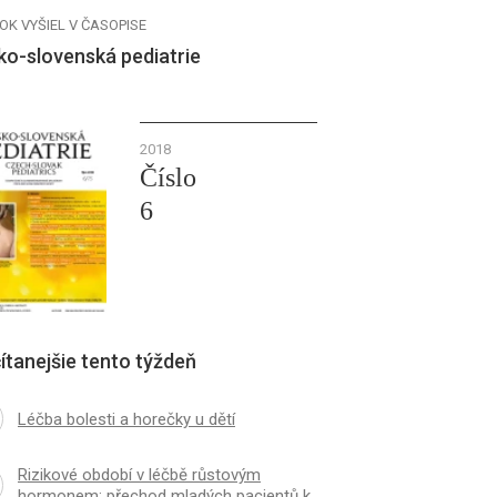
OK VYŠIEL V ČASOPISE
ko-slovenská pediatrie
2018
Číslo
6
ítanejšie tento týždeň
Léčba bolesti a horečky u dětí
Rizikové období v léčbě růstovým
hormonem: přechod mladých pacientů k