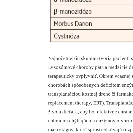
Najpočetnejšiu skupinu tvoria pacient
Lyzozómové choroby patria medzi tie de
terapeuticky ovplyvniť. Okrem včasnej
chorobách spôsobených deficitom enzý
transplantáciou kostnej drene či farma
replacement therapy, ERT). Transplantá
života dieťaťa, aby bol efektívne chrán
náhradou chýbajúcich enzýmov otvorilo
makrofágov, ktoré sprostredkúvajú rozp