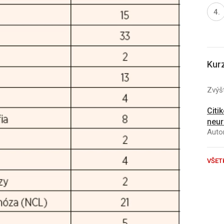
Kur
Zvýšt
Citi
neur
Autor
VŠET