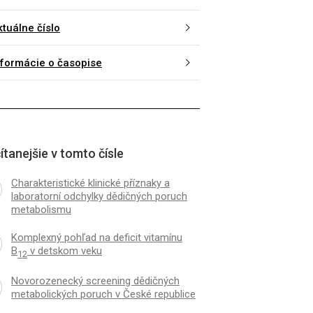
ktuálne číslo
nformácie o časopise
ítanejšie v tomto čísle
Charakteristické klinické příznaky a
laboratorní odchylky dědičných poruch
metabolismu
Komplexný pohľad na deficit vitamínu
B
v detskom veku
12
Novorozenecký screening dědičných
metabolických poruch v České republice