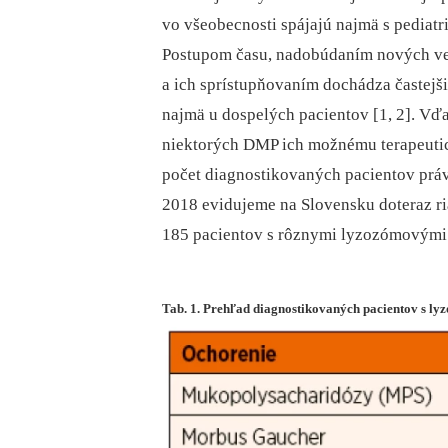
vo všeobecnosti spájajú najmä s pediat
Postupom času, nadobúdaním nových v
a ich sprístupňovaním dochádza častejši
najmä u dospelých pacientov [1, 2]. Vď
niektorých DMP ich možnému terapeuti
počet diagnostikovaných pacientov prá
2018 evidujeme na Slovensku doteraz 
185 pacientov s rôznymi lyzozómovými 
Tab. 1. Prehľad diagnostikovaných pacientov s l