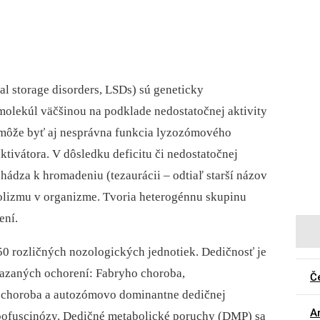
l storage disorders, LSDs) sú geneticky
lekúl väčšinou na podklade nedostatočnej aktivity
môže byť aj nesprávna funkcia lyzozómového
tivátora. V dôsledku deficitu či nedostatočnej
ádza k hromadeniu (tezaurácii –⁠ odtiaľ starší názov
lizmu v organizme. Tvoria heterogénnu skupinu
ení.
50 rozličných nozologických jednotiek. Dedičnosť je
azaných ochorení: Fabryho choroba,
Č
 choroba a autozómovo dominantne dedičnej
Ar
ipofuscinózy. Dedičné metabolické poruchy (DMP) sa