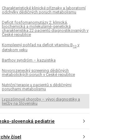
Charakteristické klinické příznaky a laboratorní
odchylky dědičných poruch metabolismu
Deficit fosfomanomutázy 2: klinická,
biochemická a molekulárně-genetická
charakteristika 22 pacientů diagnostikovaných v
České republice
Komplexný pohľad na deficit vitamínu B
v
12
detskom veku
Barthov syndróm – kazuistika
Novorozenecký screening dědičných
metabolických poruch v České republice
Nutriční terapie u pacientů s dědičnými
poruchami metabolismu
Lyzozómové choroby – vývoj diagnostiky a
liečby na Slovensku
esko-slovenská pediatrie
chív čísel