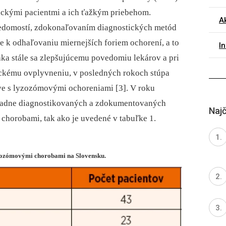
rickými pacientmi a ich ťažkým priebehom.
A
edomostí, zdokonaľovaním diagnostických metód
e k odhaľovaniu miernejších foriem ochorení, a to
I
aka stále sa zlepšujúcemu povedomiu lekárov a pri
ckému ovplyvneniu, v posledných rokoch stúpa
ve s lyzozómovými ochoreniami [3]. V roku
riadne diagnostikovaných a zdokumentovaných
Najč
chorobami, tak ako je uvedené v tabuľke 1.
yzozómovými chorobami na Slovensku.