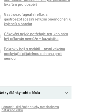
lékařům pro dospělé
Gastroezofageální reflux a
gastroezofageální refluxní onemocnění u
kojenců a batolat
Očkování nejvíc potřebuje ten, kdo sám
být očkován nemůže − kazuistika
Pokrok v boji s malárií − první vakcína
poskytující přijatelnou ochranu proti
nemoci
etky články tohto čísla
Editorial: Dědičné poruchy metabolismu
dětského věku