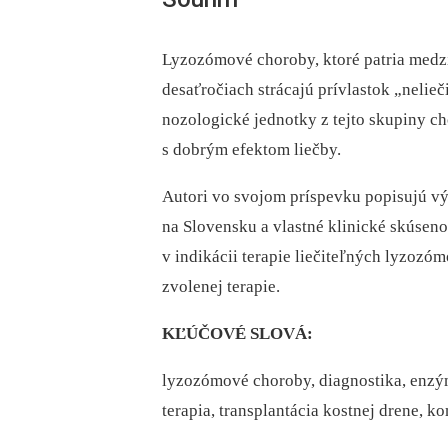
Lyzozómové choroby, ktoré patria medz
desaťročiach strácajú prívlastok „nelieč
nozologické jednotky z tejto skupiny c
s dobrým efektom liečby.
Autori vo svojom príspevku popisujú v
na Slovensku a vlastné klinické skúsenos
v indikácii terapie liečiteľných lyzozó
zvolenej terapie.
KĽÚČOVÉ SLOVÁ:
lyzozómové choroby, diagnostika, enzým
terapia, transplantácia kostnej drene, k