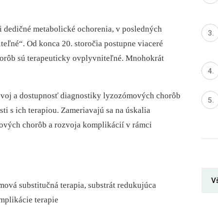
i dedičné metabolické ochorenia, v posledných
iteľné“. Od konca 20. storočia postupne viaceré
horôb sú terapeuticky ovplyvniteľné. Mnohokrát
ývoj a dostupnosť diagnostiky lyzozómových chorôb
ti s ich terapiou. Zameriavajú sa na úskalia
mových chorôb a rozvoja komplikácií v rámci
Vš
ová substitučná terapia, substrát redukujúca
omplikácie terapie