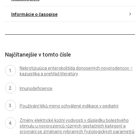
Informácie o časopise
Najčítanejšie v tomto čísle
Nekrotizujúca enterokolitída donosených novorodencov –
kazuistika a prehľad literatúry
Imunodeficience
Používání léků mimo schválené indikace v pediatrii
Změny elektrické kožní vodivosti v důsledku bolestivého
stimulu u novorozenců různých gestačních kategorií a
srovnání se změnami vybraných fyziologických parametrů