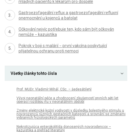
mladých pacientů k lékařům pro dospělé
Gastroezofageální reflux a gastroezofageální refluxní
onemocnění u kojenců a batolat
Očkování nejvíc potřebuje ten, kdo sám být očkován
nemůže − kazuistika
Pokrok v boji s malárií − první vakcína poskytující
přijatelnou ochranu proti nemoci
Všetky články tohto čísla
Prof. MUDr. Vladimír Mihál, CSc. – šedesátiletý
Vývoj neonatální péče a zhodnocení zkušeností prvních pěti let
operací rozštěpu rtu v neonatálním období
Změny elektrické kožní vodivosti v důsledku bolestivého stimulu u
novorozenců různých gestačních kategorií a srovnání se změnami
vybraných fyziologických parametrů
Nekrotizujúca enterokolitída donosených novorodencov –
kazuistika a prehľad literatúry