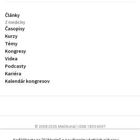
Články
Z medicíny
Časopisy
Kurzy
Témy
Kongresy
Videa
Podcasty
Kariéra
Kalendár kongresov
© 2008-2026 MeDitorial | ISSN 1803-6597
Stránky preLekára.sk sú určené výhradne odborníkom v zdravotníctve.
Čítajte
prehlásenie
a
Zásady spracovania osobných údajov
.