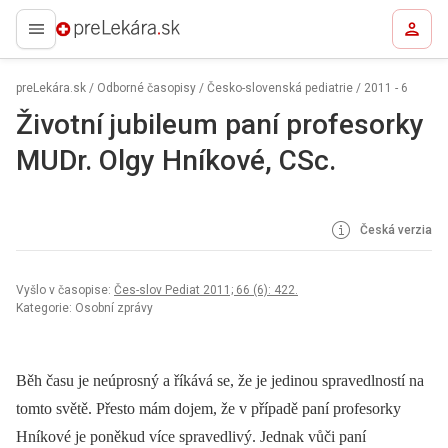
preLekára.sk
preLekára.sk
/
Odborné časopisy
/
Česko-slovenská pediatrie
/
2011 - 6
Životní jubileum paní profesorky
MUDr. Olgy Hníkové, CSc.
Česká verzia
Vyšlo v časopise:
Čes-slov Pediat 2011; 66 (6): 422.
Kategorie: Osobní zprávy
Běh času je neúprosný a říkává se, že je jedinou spravedlností na
tomto světě. Přesto mám dojem, že v případě paní profesorky
Hníkové je poněkud více spravedlivý. Jednak vůči paní