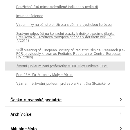
Používání léků mimo schválené indikace v pediatrii
Imunodeficience
Vzpomínky na půl století života s dětmi s cystickou fibrózou
Správné odpovědi na kontrolní otázky k doškolovacímu článku
Grešíková M.: Artériová mozgová príhoda v detskom veku (č.
4/2011)
th
20
Meeting of European Society of Pediatric Clinical Research (ES-
PCR, previously known as Pediatric Research of Central European
Countries)
Životní jubileum paní profesorky MUDr. Olgy Hníkové, CSc.
Primář MUDr. Miroslav Malý – 90 let
Významné životní jubileum profesora Františka Stožického
Česko-slovenská pediatrie
Archív čísel
Aktuálne číslo