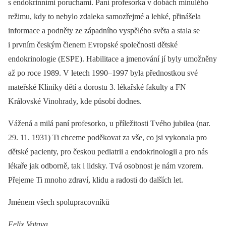
s endokrinními poruchami. Paní profesorka v dobách minulého
režimu, kdy to nebylo zdaleka samozřejmé a lehké, přinášela
informace a podněty ze západního vyspělého světa a stala se
i prvním českým členem Evropské společnosti dětské
endokrinologie (ESPE). Habilitace a jmenování jí byly umožněny
až po roce 1989. V letech 1990–1997 byla přednostkou své
mateřské Kliniky dětí a dorostu 3. lékařské fakulty a FN
Královské Vinohrady, kde působí dodnes.
Vážená a milá paní profesorko, u příležitosti Tvého jubilea (nar.
29. 11. 1931) Ti chceme poděkovat za vše, co jsi vykonala pro
dětské pacienty, pro českou pediatrii a endokrinologii a pro nás
lékaře jak odborně, tak i lidsky. Tvá osobnost je nám vzorem.
Přejeme Ti mnoho zdraví, klidu a radosti do dalších let.
Jménem všech spolupracovníků
Felix Votava