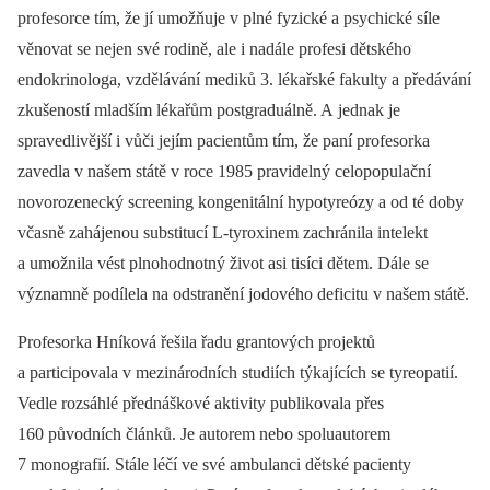
profesorce tím, že jí umožňuje v plné fyzické a psychické síle
věnovat se nejen své rodině, ale i nadále profesi dětského
endokrinologa, vzdělávání mediků 3. lékařské fakulty a předávání
zkušeností mladším lékařům postgraduálně. A jednak je
spravedlivější i vůči jejím pacientům tím, že paní profesorka
zavedla v našem státě v roce 1985 pravidelný celopopulační
novorozenecký screening kongenitální hypotyreózy a od té doby
včasně zahájenou substitucí L-tyroxinem zachránila intelekt
a umožnila vést plnohodnotný život asi tisíci dětem. Dále se
významně podílela na odstranění jodového deficitu v našem státě.
Profesorka Hníková řešila řadu grantových projektů
a participovala v mezinárodních studiích týkajících se tyreopatií.
Vedle rozsáhlé přednáškové aktivity publikovala přes
160 původních článků. Je autorem nebo spoluautorem
7 monografií. Stále léčí ve své ambulanci dětské pacienty