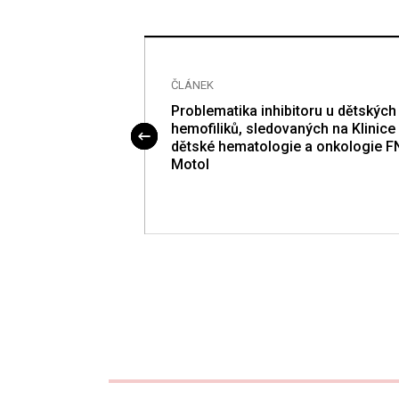
ČLÁNEK
y u novorozenců
Problematika inhibitoru u dětských
hemofiliků, sledovaných na Klinice
dětské hematologie a onkologie F
Motol