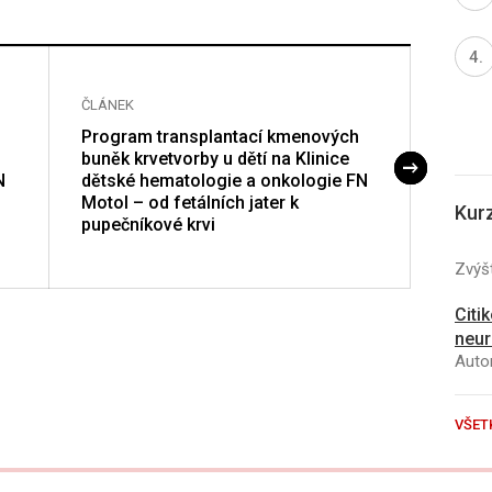
ČLÁNEK
ČLÁNE
Program transplantací kmenových
Nesta
buněk krvetvorby u dětí na Klinice
dětí 
N
dětské hematologie a onkologie FN
Motol – od fetálních jater k
Kur
pupečníkové krvi
Zvýšt
Citi
neur
Autor
VŠET