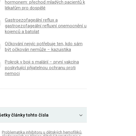
hormonem: přechod mladých pacientů k
lékařům pro dospělé
Gastroezofageální reflux a
gastroezofageální refluxní onemocnění u
kojenců a batolat
Očkování nejvíc potřebuje ten, kdo sám
být očkován nemůže − kazuistika
Pokrok v boji s malárií − první vakcína
poskytující přijatelnou ochranu proti
nemoci
etky články tohto čísla
Problematika inhibitoru u dětských hemofiliků,