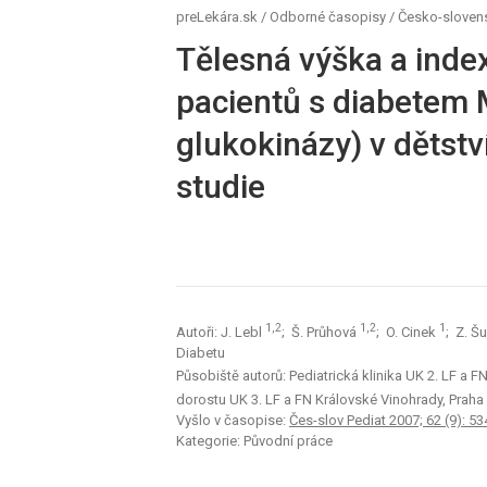
preLekára.sk
/
Odborné časopisy
/
Česko-slovens
Tělesná výška a inde
pacientů s diabetem
glukokinázy) v dětství
studie
1,2
1,2
1
Autoři: J. Lebl
; Š. Průhová
; O. Cinek
; Z. Š
Diabetu
Působiště autorů: Pediatrická klinika UK 2. LF a F
dorostu UK 3. LF a FN Královské Vinohrady, Praha
Vyšlo v časopise:
Čes-slov Pediat 2007; 62 (9): 53
Kategorie: Původní práce