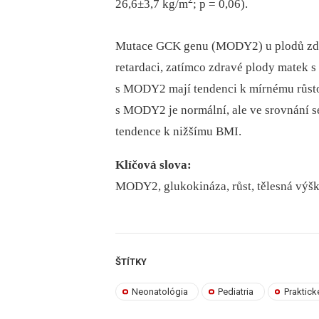
26,6±3,7 kg/m
; p = 0,06).
Mutace GCK genu (MODY2) u plodů zdra
retardaci, zatímco zdravé plody matek s
s MODY2 mají tendenci k mírnému růst
s MODY2 je normální, ale ve srovnání 
tendence k nižšímu BMI.
Klíčová slova:
MODY2, glukokináza, růst, tělesná výšk
ŠTÍTKY
Neonatológia
Pediatria
Praktick