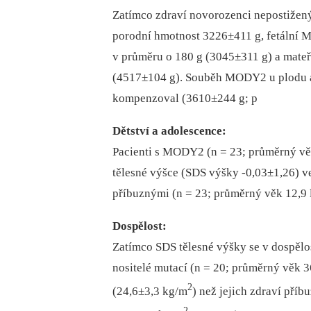
Zatímco zdraví novorozenci nepostižený
porodní hmotnost 3226±411 g, fetální M
v průměru o 180 g (3045±311 g) a mate
(4517±104 g). Souběh MODY2 u plodu a
kompenzoval (3610±244 g; p
Dětství a adolescence:
Pacienti s MODY2 (n = 23; průměrný věk
tělesné výšce (SDS výšky -0,03±1,26) v
příbuznými (n = 23; průměrný věk 12,9 l
Dospělost:
Zatímco SDS tělesné výšky se v dospělost
nositelé mutací (n = 20; průměrný věk 3
2
(24,6±3,3 kg/m
) než jejich zdraví příb
2