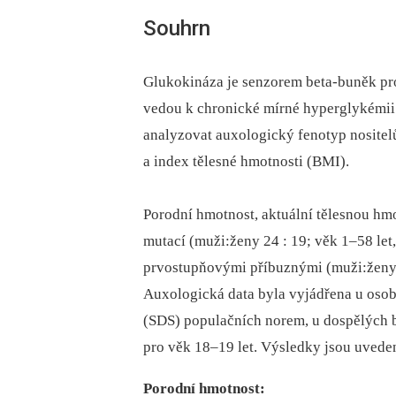
Souhrn
Glukokináza je senzorem beta-buněk pr
vedou k chronické mírné hyperglykémii
analyzovat auxologický fenotyp nositelů 
a index tělesné hmotnosti (BMI).
Porodní hmotnost, aktuální tělesnou hm
mutací (muži:ženy 24 : 19; věk 1–58 let
prvostupňovými příbuznými (muži:ženy 1
Auxologická data byla vyjádřena u osob
(SDS) populačních norem, u dospělých 
pro věk 18–19 let. Výsledky jsou uveden
Porodní hmotnost: