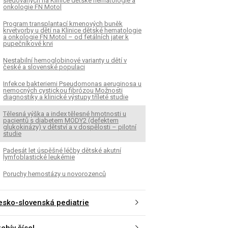
sledovaných na Klinice dětské hematologie a
onkologie FN Motol
Program transplantací kmenových buněk
krvetvorby u dětí na Klinice dětské hematologie
a onkologie FN Motol – od fetálních jater k
pupečníkové krvi
Nestabilní hemoglobinové varianty u dětí v
české a slovenské populaci
Infekce bakteriemi Pseudomonas aeruginosa u
nemocných cystickou fibrózou Možnosti
diagnostiky a klinické výstupy tříleté studie
Tělesná výška a index tělesné hmotnosti u
pacientů s diabetem MODY2 (defektem
glukokinázy) v dětství a v dospělosti – pilotní
studie
Padesát let úspěšné léčby dětské akutní
lymfoblastické leukémie
Poruchy hemostázy u novorozenců
esko-slovenská pediatrie