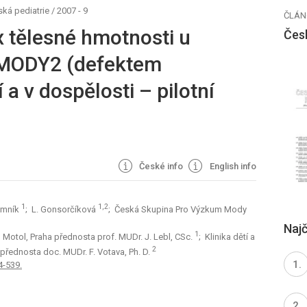
ká pediatrie
/
2007 - 9
ČLÁN
x tělesné hmotnosti u
Čes
 MODY2 (defektem
 a v dospělosti – pilotní
České info
English info
1
1,2
umník
; L. Gonsorčíková
; Česká Skupina Pro Výzkum Mody
Najč
1
N Motol, Praha přednosta prof. MUDr. J. Lebl, CSc.
; Klinika dětí a
2
 přednosta doc. MUDr. F. Votava, Ph. D.
4-539.