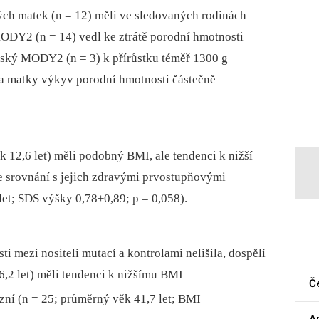
ch matek (n = 12) měli ve sledovaných rodinách
ODY2 (n = 14) vedl ke ztrátě porodní hmotnosti
řský MODY2 (n = 3) k přírůstku téměř 1300 g
 matky výkyv porodní hmotnosti částečně
 12,6 let) měli podobný BMI, ale tendenci k nižší
e srovnání s jejich zdravými prvostupňovými
et; SDS výšky 0,78±0,89; p = 0,058).
i mezi nositeli mutací a kontrolami nelišila, dospělí
6,2 let) měli tendenci k nižšímu BMI
Č
uzní (n = 25; průměrný věk 41,7 let; BMI