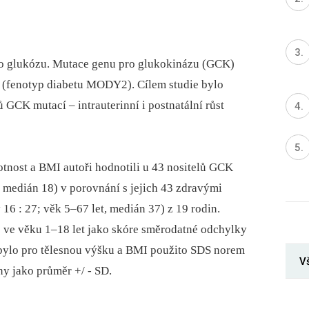
o glukózu. Mutace genu pro glukokinázu (GCK)
 (fenotyp diabetu MODY2). Cílem studie bylo
GCK mutací –⁠ intrauterinní i postnatální růst
otnost a BMI autoři hodnotili u 43 nositelů GCK
, medián 18) v porovnání s jejich 43 zdravými
6 : 27; věk 5–67 let, medián 37) z 19 rodin.
 ve věku 1–18 let jako skóre směrodatné odchylky
bylo pro tělesnou výšku a BMI použito SDS norem
Vš
y jako průměr +/ -⁠ SD.