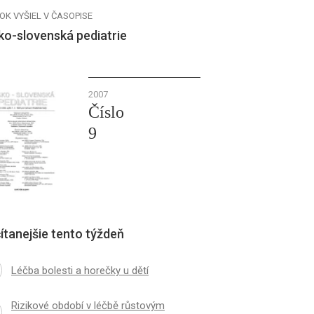
OK VYŠIEL V ČASOPISE
ko-slovenská pediatrie
2007
Číslo
9
ítanejšie tento týždeň
Léčba bolesti a horečky u dětí
Rizikové období v léčbě růstovým