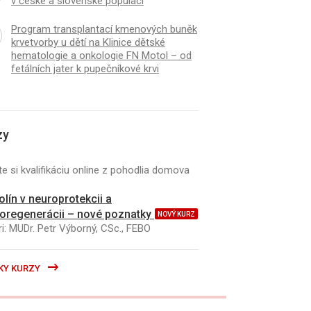
v české a slovenské populaci
Program transplantací kmenových buněk
krvetvorby u dětí na Klinice dětské
hematologie a onkologie FN Motol – od
K
ČLÁNEK
fetálních jater k pupečníkové krvi
bilní hemoglobinové varianty u
Infekce bakteriemi 
v české a slovenské populaci
aeruginosa u nemocn
fibrózou Možnosti dia
klinické výstupy třílet
zy
e si kvalifikáciu online z pohodlia domova
kolín v neuroprotekcii a
oregenerácii – nové poznatky
NOVÝ KURZ
i: MUDr. Petr Výborný, CSc., FEBO
KY KURZY