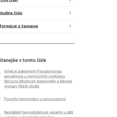
chív čísel
ktuálne číslo
nformácie o časopise
ítanejšie v tomto čísle
Infekce bakteriemi Pseudomonas
aeruginosa u nemocných cystickou
fibrózou Možnosti diagnostiky a klinické
výstupy tříleté studie
Poruchy hemostázy u novorozenců
Nestabilní hemoglobinové varianty u dětí