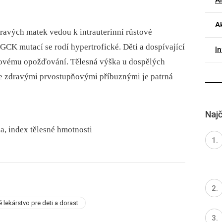
Ar
A
vých matek vedou k intrauterinní růstové
 GCK mutací se rodí hypertrofické. Děti a dospívající
I
ovému opožďování. Tělesná výška u dospělých
se zdravými prvostupňovými příbuznými je patrná
Najč
a, index tělesné hmotnosti
é lekárstvo pre deti a dorast