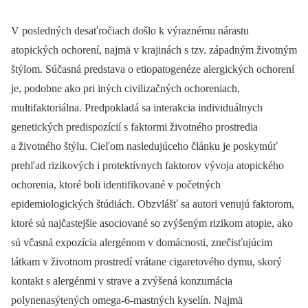
V posledných desaťročiach došlo k výraznému nárastu
atopických ochorení, najmä v krajinách s tzv. západným životným
štýlom. Súčasná predstava o etiopatogenéze alergických ochorení
je, podobne ako pri iných civilizačných ochoreniach,
multifaktoriálna. Predpokladá sa interakcia individuálnych
genetických predispozícií s faktormi životného prostredia
a životného štýlu. Cieľom nasledujúceho článku je poskytnúť
prehľad rizikových i protektívnych faktorov vývoja atopického
ochorenia, ktoré boli identifikované v početných
epidemiologických štúdiách. Obzvlášť sa autori venujú faktorom,
ktoré sú najčastejšie asociované so zvýšeným rizikom atopie, ako
sú včasná expozícia alergénom v domácnosti, znečisťujúcim
látkam v životnom prostredí vrátane cigaretového dymu, skorý
kontakt s alergénmi v strave a zvýšená konzumácia
polynenasýtených omega-6-mastných kyselín. Najmä