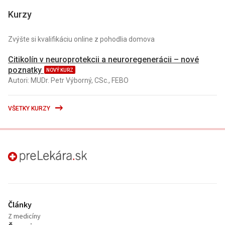
Kurzy
Zvýšte si kvalifikáciu online z pohodlia domova
Citikolín v neuroprotekcii a neuroregenerácii – nové
poznatky
NOVÝ KURZ
Autori: MUDr. Petr Výborný, CSc., FEBO
VŠETKY KURZY
preLekára.sk
Články
Z medicíny