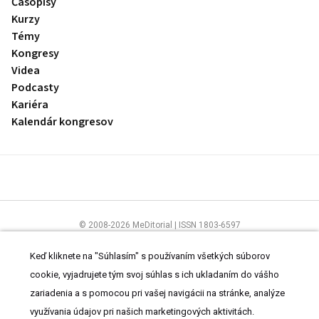
Časopisy
Kurzy
Témy
Kongresy
Videa
Podcasty
Kariéra
Kalendár kongresov
© 2008-2026 MeDitorial | ISSN 1803-6597
Stránky preLekára.sk sú určené výhradne odborníkom v zdravotníctve.
Čítajte
prehlásenie
a
Zásady spracovania osobných údajov
.
Keď kliknete na "Súhlasím" s používaním všetkých súborov
cookie, vyjadrujete tým svoj súhlas s ich ukladaním do vášho
zariadenia a s pomocou pri vašej navigácii na stránke, analýze
využívania údajov pri našich marketingových aktivitách.