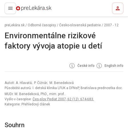
preLekára.sk
preLekára.sk
/
Odborné časopisy
/
Česko-slovenská pediatrie
/
2007 - 12
Environmentálne rizikové
faktory vývoja atopie u detí
České info
English info
Autoři: A. Hlavatá; P. Čižnár; M. Benedeková
Působiště autorů: I. detská klinika LFUK a DFNsP, Bratislava prednostka doc.
MUDr. M. Benedeková, PhD., mim. prof.
Vyšlo v časopise:
Čes-slov Pediat 2007; 62 (12): 674-683.
Kategorie: Přehledový článek
Souhrn