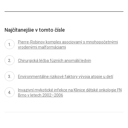
Najčítanejšie v tomto čísle
Pierre-Robinov komplex asociovaný s mnohopočetnými
vrodenými malformáciami
Chirurgická léčba fúzních anomálií ledvin
Environmentálne rizikové faktory vývoja atopie u detí
Invazivní mykotické infekce na Klinice dětské onkologie FN
Brno v letech 2002–2006