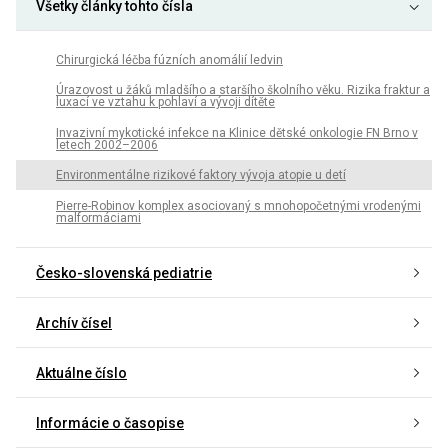
Všetky články tohto čísla
Chirurgická léčba fúzních anomálií ledvin
Úrazovost u žáků mladšího a staršího školního věku. Rizika fraktur a
luxací ve vztahu k pohlaví a vývoji dítěte
Invazivní mykotické infekce na Klinice dětské onkologie FN Brno v
letech 2002–2006
Environmentálne rizikové faktory vývoja atopie u detí
Pierre-Robinov komplex asociovaný s mnohopočetnými vrodenými
malformáciami
Česko-slovenská pediatrie
Archív čísel
Aktuálne číslo
Informácie o časopise