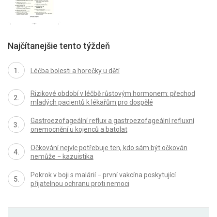
Najčítanejšie tento týždeň
Léčba bolesti a horečky u dětí
Rizikové období v léčbě růstovým hormonem: přechod
mladých pacientů k lékařům pro dospělé
Gastroezofageální reflux a gastroezofageální refluxní
onemocnění u kojenců a batolat
Očkování nejvíc potřebuje ten, kdo sám být očkován
nemůže − kazuistika
Pokrok v boji s malárií − první vakcína poskytující
přijatelnou ochranu proti nemoci