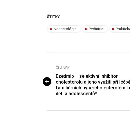
ŠTÍTKY
Neonatológia
Pediatria
Praktick
ČLÁNEK
ho X chromozomu
Ezetimib – selektivní inhibitor
ká a molekulárně-
cholesterolu a jeho využití při léčb
tika
familiárních hypercholesterolémií 
dětí a adolescentů*