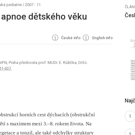
ká pediatrie
/
2007 - 11
ČLÁN
 apnoe dětského věku
Čes
České info
English info
 VFN, Praha přednosta prof. MUDr. E. Růžička, DrSc.
31-637.
Najč
strukcí horních cest dýchacích (obstrukční
ětí s maximem mezi 3.–8. rokem života. Na
egetace a tonzil, ale také odchylky struktury