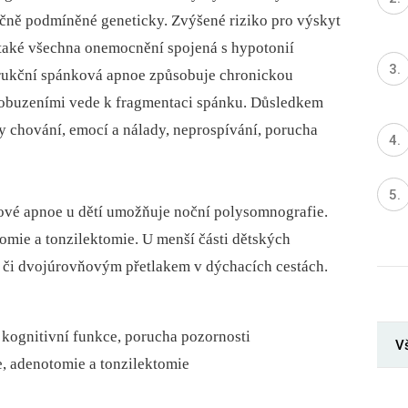
ečně podmíněné geneticky. Zvýšené riziko pro výskyt
také všechna onemocnění spojená s hypotonií
trukční spánková apnoe způsobuje chronickou
robuzeními vede k fragmentaci spánku. Důsledkem
y chování, emocí a nálady, neprospívání, porucha
ové apnoe u dětí umožňuje noční polysomnografie.
omie a tonzilektomie. U menší části dětských
m či dvojúrovňovým přetlakem v dýchacích cestách.
 kognitivní funkce, porucha pozornosti
Vš
e, adenotomie a tonzilektomie