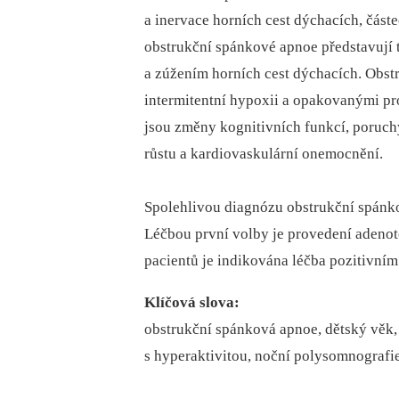
a inervace horních cest dýchacích, část
obstrukční spánkové apnoe představují 
a zúžením horních cest dýchacích. Obs
intermitentní hypoxii a opakovanými p
jsou změny kognitivních funkcí, poruch
růstu a kardiovaskulární onemocnění.
Spolehlivou diagnózu obstrukční spánk
Léčbou první volby je provedení adenot
pacientů je indikována léčba pozitivní
Klíčová slova:
obstrukční spánková apnoe, dětský věk,
s hyperaktivitou, noční polysomnografi