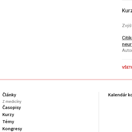
Kur
Zvýšt
Citi
neur
Autor
VŠET
Články
Kalendár k
Z medicíny
Časopisy
Kurzy
Témy
Kongresy