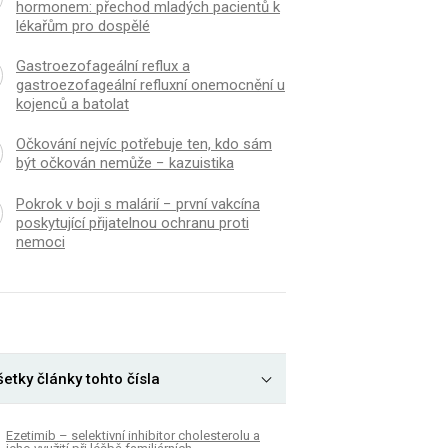
hormonem: přechod mladých pacientů k
lékařům pro dospělé
Gastroezofageální reflux a
gastroezofageální refluxní onemocnění u
kojenců a batolat
Očkování nejvíc potřebuje ten, kdo sám
být očkován nemůže − kazuistika
Pokrok v boji s malárií − první vakcína
poskytující přijatelnou ochranu proti
nemoci
etky články tohto čísla
Ezetimib – selektivní inhibitor cholesterolu a