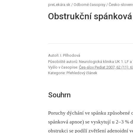
preLekára.sk
/
Odborné časopisy
/
Česko-slovens
Obstrukční spánková
Autoři: I. Příhodová
Působiště autorů: Neurologická klinika UK 1. LF a
Vyšlo v časopise:
Čes-slov Pediat 2007; 62 (11): 6
Kategorie: Přehledový článek
Souhrn
Poruchy dýchání ve spánku způsobené ob
spánková apnoe) se vyskytují u 2–3 % d
obstrukci se podílí zvětšení adenoidní v