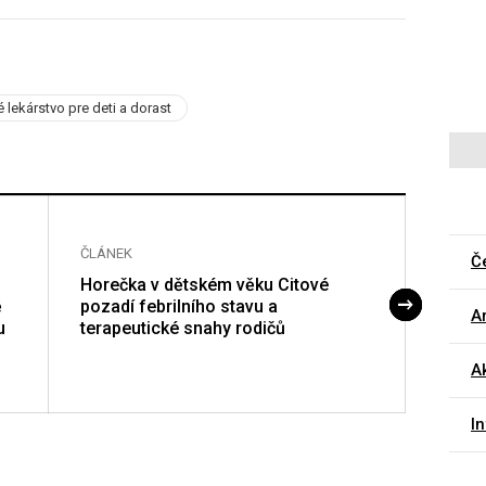
é lekárstvo pre deti a dorast
ČLÁNEK
ČLÁNE
Č
Horečka v dětském věku Citové
Dětsk
ě
pozadí febrilního stavu a
poruc
Ar
u
terapeutické snahy rodičů
A
I