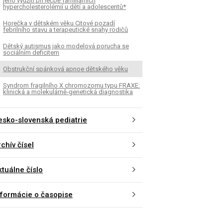
jeho využití při léčbě familiárních
hypercholesterolémií u dětí a adolescentů*
Horečka v dětském věku Citové pozadí
febrilního stavu a terapeutické snahy rodičů
Dětský autismus jako modelová porucha se
sociálním deficitem
Obstrukční spánková apnoe dětského věku
Syndrom fragilního X chromozomu typu FRAXE:
klinická a molekulárně-genetická diagnostika
K
ČLÁNEK
esko-slovenská pediatrie
ý autismus jako modelová
Syndrom fragilního 
ha se sociálním deficitem
typu FRAXE: klinická 
chív čísel
genetická diagnostika
ktuálne číslo
nformácie o časopise