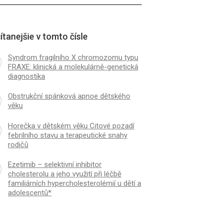
ítanejšie v tomto čísle
Syndrom fragilního X chromozomu typu
FRAXE: klinická a molekulárně-genetická
diagnostika
Obstrukční spánková apnoe dětského
věku
Horečka v dětském věku Citové pozadí
febrilního stavu a terapeutické snahy
rodičů
Ezetimib – selektivní inhibitor
cholesterolu a jeho využití při léčbě
familiárních hypercholesterolémií u dětí a
adolescentů*