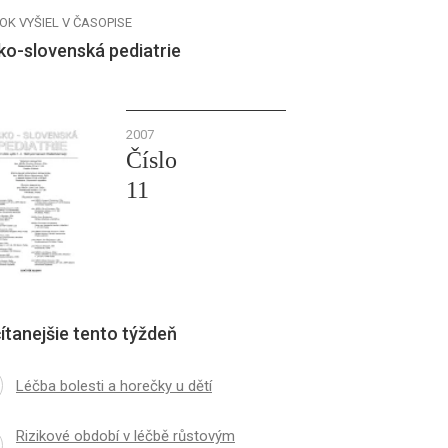
OK VYŠIEL V ČASOPISE
ko-slovenská pediatrie
2007
Číslo
11
ítanejšie tento týždeň
Léčba bolesti a horečky u dětí
Rizikové období v léčbě růstovým