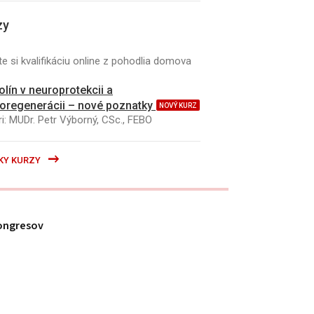
zy
e si kvalifikáciu online z pohodlia domova
kolín v neuroprotekcii a
oregenerácii – nové poznatky
NOVÝ KURZ
i: MUDr. Petr Výborný, CSc., FEBO
KY KURZY
ongresov