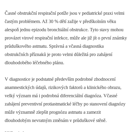
Časné obstrukční respirační potíže jsou v pediatrické praxi velmi
častým problémem. Až 30 % dětí zažije v předškolním věku
alespoň jednu epizodu bronchiální obstrukce. Tyto stavy mohou
provázet virové respirační infekce, může ale již jít o první známky
průduškového astmatu. Správná a včasná diagnostika
obstrukčních příznaků je proto velmi důležitá pro zahájení
dlouhodobého léčebného plánu.
V diagnostice je podstatné především podrobné zhodnocení
anamnestických údajů, rizikových faktorů a klinického obrazu,
velký význam má i podrobná diferenciální diagnóza. Včasné
zahájení preventivní protiastmatické léčby po stanovení diagnózy
může významně zlepšit prognózu astmatu a zamezit
dlouhodobým nevratným změnám v průduškové stěně.