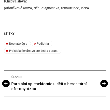
Klíčová slova:
průduškové astma, děti, diagnostika, remodelace, léčba
ŠTÍTKY
Neonatológia
Pediatria
Praktické lekárstvo pre deti a dorast
ČLÁNEK
Parciální splenektomie u dětí s hereditární
sferocytózou