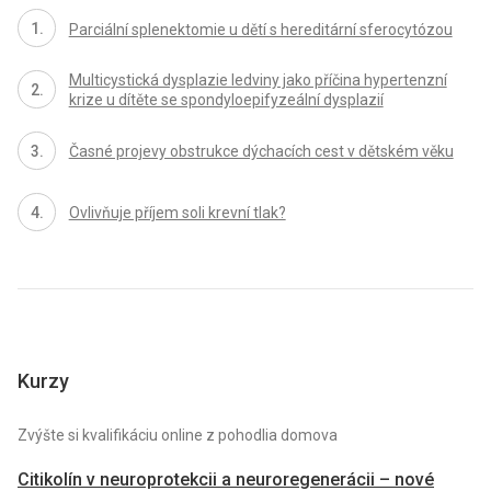
Parciální splenektomie u dětí s hereditární sferocytózou
Multicystická dysplazie ledviny jako příčina hypertenzní
krize u dítěte se spondyloepifyzeální dysplazií
Časné projevy obstrukce dýchacích cest v dětském věku
Ovlivňuje příjem soli krevní tlak?
Kurzy
Zvýšte si kvalifikáciu online z pohodlia domova
Citikolín v neuroprotekcii a neuroregenerácii – nové