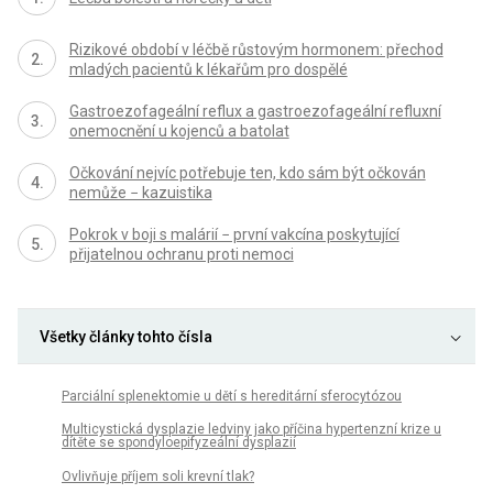
Rizikové období v léčbě růstovým hormonem: přechod
mladých pacientů k lékařům pro dospělé
Gastroezofageální reflux a gastroezofageální refluxní
onemocnění u kojenců a batolat
Očkování nejvíc potřebuje ten, kdo sám být očkován
nemůže − kazuistika
Pokrok v boji s malárií − první vakcína poskytující
přijatelnou ochranu proti nemoci
Všetky články tohto čísla
Parciální splenektomie u dětí s hereditární sferocytózou
Multicystická dysplazie ledviny jako příčina hypertenzní krize u
dítěte se spondyloepifyzeální dysplazií
Ovlivňuje příjem soli krevní tlak?