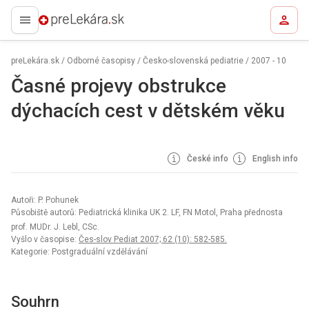
preLekára.sk
preLekára.sk
/
Odborné časopisy
/
Česko-slovenská pediatrie
/
2007 - 10
Časné projevy obstrukce
dýchacích cest v dětském věku
České info
English info
Autoři: P. Pohunek
Působiště autorů: Pediatrická klinika UK 2. LF, FN Motol, Praha přednosta
prof. MUDr. J. Lebl, CSc.
Vyšlo v časopise:
Čes-slov Pediat 2007; 62 (10): 582-585.
Kategorie: Postgraduální vzdělávání
Souhrn