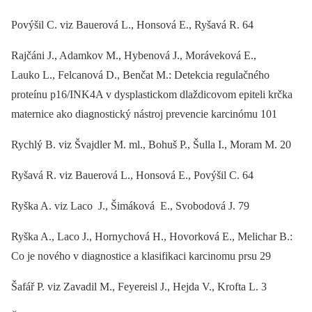
Povýšil C. viz Bauerová L., Honsová E., Ryšavá R. 64
Rajčáni J., Adamkov M., Hybenová J., Moráveková E.,
Lauko L., Felcanová D., Benčat M.: Detekcia regulačného
proteínu p16/INK4A v dysplastickom dlaždicovom epiteli krčka
maternice ako diagnostický nástroj prevencie karcinómu 101
Rychlý B. viz Švajdler M. ml., Bohuš P., Šulla I., Moram M. 20
Ryšavá R. viz Bauerová L., Honsová E., Povýšil C. 64
Ryška A. viz Laco J., Šimáková E., Svobodová J. 79
Ryška A., Laco J., Hornychová H., Hovorková E., Melichar B.:
Co je nového v diagnostice a klasifikaci karcinomu prsu 29
Šafář P. viz Zavadil M., Feyereisl J., Hejda V., Krofta L. 3