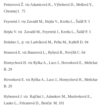
Fetisovová Ž. viz Adamicová K., Výbohová D., Mellová Y.,
Chromej I. 75
Feyereisl J. viz Zavadil M., Hejda V., Krofta L., Šafář P. 3
Hejda V. viz Zavadil M., Feyereisl J., Krofta L., Šafář P. 3
Holubec L. jr. viz Ludvíková M., Pešta M., Kalfeřt D. 94
Honsová E. viz Bauerová L., Ryšavá R., Povýšil C. 64
Hornychová H. viz Ryška A., Laco J., Hovorková E., Melichar
B. 29
Hovorková E. viz Ryška A., Laco J., Hornychová H., Melichar
B. 29
Hybenová J. viz Rajčáni J., Adamkov M., Moráveková E.,
Lauko L., Felcanová D., Benčat M. 101