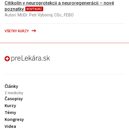
Citikolín v neuroprotekcii a neuroregenerácii – nové
poznatky
NOVÝ KURZ
Autori: MUDr. Petr Výborný, CSc., FEBO
VŠETKY KURZY
preLekára.sk
Články
Z medicíny
Časopisy
Kurzy
Témy
Kongresy
Videa