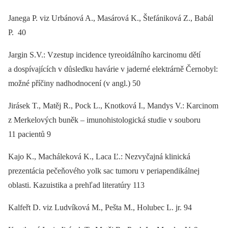
Janega P. viz Urbánová A., Masárová K., Štefániková Z., Babál
P. 40
Jargin S.V.: Vzestup incidence tyreoidálního karcinomu dětí
a dospívajících v důsledku havárie v jaderné elektrárně Černobyl:
možné příčiny nadhodnocení (v angl.) 50
Jirásek T., Matěj R., Pock L., Knotková I., Mandys V.: Karcinom
z Merkelových buněk –⁠ imunohistologická studie v souboru
11 pacientů 9
Kajo K., Macháleková K., Laca Ľ.: Nezvyčajná klinická
prezentácia pečeňového yolk sac tumoru v periapendikálnej
oblasti. Kazuistika a prehľad literatúry 113
Kalfeřt D. viz Ludvíková M., Pešta M., Holubec L. jr. 94