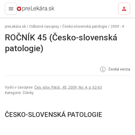
preLekára.sk
preLekára.sk
/
Odborné časopisy
/
Česko-slovenská patologie
/
2009 - 4
ROČNÍK 45 (Česko-slovenská
patologie)
Česká verzia
Vyšlo v časopise:
Čes.-slov. Patol., 45, 2009, No. 4, p. 62-63
Kategorie: Články
ČESKO-SLOVENSKÁ PATOLOGIE