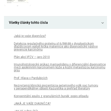
Všetky články tohto čísla
Jaká je vaše diagnóza?
Detekcia regulačného proteínu p16/INK4A v dysplastickom
dlaždicovom epiteli krčka maternice ako diagnostický nástroj
prevencie karcinómu
Plán akcí IPZV – jaro 2010
Imunohistologický průkaz mamaglobinu v diferenciální diagnostice
mezi apokrinním karcinomem kůže a kožní metastázou karcinomu
prsu
Prof. Hlava v Pardubicích
Nezvyčajná klinická prezentácia pečeňového yolk sac tumoru
v periapendikálnej oblasti Kazuistika a prehľad literatúry
Kongenitální epulis z granulárních buněk: popis případu
JAKÁ JE VAŠE DIAGNÓZA?