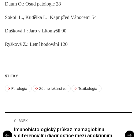
Daum O.: Osud patologie 28
Sokol L., Kudělka L.: Kapr před Vánocemi 54
Dušková J.: Jaro v Litomyšli 90
Ryšková Z.: Letní hodování 120
ŠTÍTKY
Patológia
Súdne lekárstvo
Toxikológia
ČLÁNEK
Imunohistologický průkaz mamaglobinu
v diferenciální diagnostice mezi apokrinním