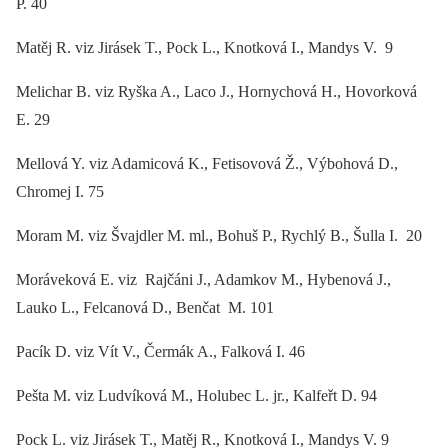
P. 40
Matěj R. viz Jirásek T., Pock L., Knotková I., Mandys V. 9
Melichar B. viz Ryška A., Laco J., Hornychová H., Hovorková
E. 29
Mellová Y. viz Adamicová K., Fetisovová Ž., Výbohová D.,
Chromej I. 75
Moram M. viz Švajdler M. ml., Bohuš P., Rychlý B., Šulla I. 20
Moráveková E. viz Rajčáni J., Adamkov M., Hybenová J.,
Lauko L., Felcanová D., Benčat M. 101
Pacík D. viz Vít V., Čermák A., Falková I. 46
Pešta M. viz Ludvíková M., Holubec L. jr., Kalfeřt D. 94
Pock L. viz Jirásek T., Matěj R., Knotková I., Mandys V. 9