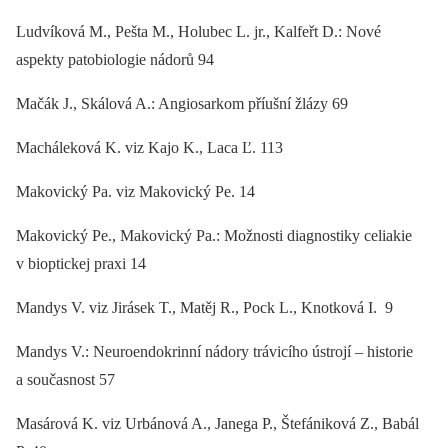
Ludvíková M., Pešta M., Holubec L. jr., Kalfeřt D.: Nové
aspekty patobiologie nádorů 94
Mačák J., Skálová A.: Angiosarkom příušní žlázy 69
Macháleková K. viz Kajo K., Laca Ľ. 113
Makovický Pa. viz Makovický Pe. 14
Makovický Pe., Makovický Pa.: Možnosti diagnostiky celiakie
v bioptickej praxi 14
Mandys V. viz Jirásek T., Matěj R., Pock L., Knotková I. 9
Mandys V.: Neuroendokrinní nádory trávicího ústrojí –⁠ historie
a současnost 57
Masárová K. viz Urbánová A., Janega P., Štefániková Z., Babál