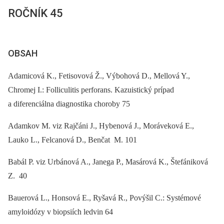
ROČNÍK 45
OBSAH
Adamicová K., Fetisovová Ž., Výbohová D., Mellová Y.,
Chromej I.: Folliculitis perforans. Kazuistický prípad
a diferenciálna diagnostika choroby 75
Adamkov M. viz Rajčáni J., Hybenová J., Moráveková E.,
Lauko L., Felcanová D., Benčat M. 101
Babál P. viz Urbánová A., Janega P., Masárová K., Štefániková
Z. 40
Bauerová L., Honsová E., Ryšavá R., Povýšil C.: Systémové
amyloidózy v biopsiích ledvin 64