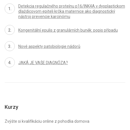
Detekcia regulačného proteínu p16/INK4A v dysplastickom
dlaždicovom epiteli krčka maternice ako diagnostický
nástroj prevencie karcinómu
Kongenitální epulis z granulárních buněk: popis případu
Nové aspekty patobiologie nádorů
JAKÁ JE VAŠE DIAGNÓZA?
Kurzy
Zvýšte si kvalifikáciu online z pohodlia domova