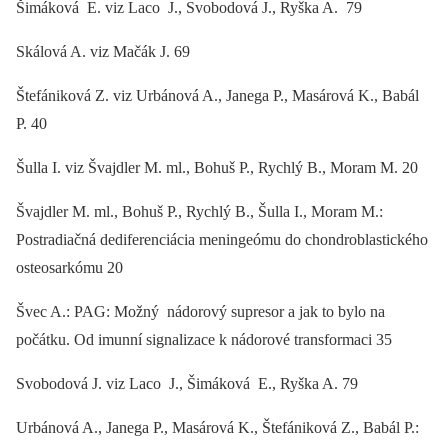
Šimáková E. viz Laco J., Svobodová J., Ryška A. 79
Skálová A. viz Mačák J. 69
Štefániková Z. viz Urbánová A., Janega P., Masárová K., Babál
P. 40
Šulla I. viz Švajdler M. ml., Bohuš P., Rychlý B., Moram M. 20
Švajdler M. ml., Bohuš P., Rychlý B., Šulla I., Moram M.:
Postradiačná dediferenciácia meningeómu do chondroblastického
osteosarkómu 20
Švec A.: PAG: Možný nádorový supresor a jak to bylo na
počátku. Od imunní signalizace k nádorové transformaci 35
Svobodová J. viz Laco J., Šimáková E., Ryška A. 79
Urbánová A., Janega P., Masárová K., Štefániková Z., Babál P.: