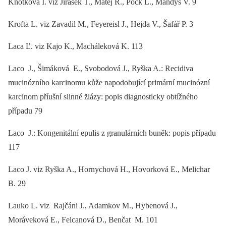
Knotková I. viz Jirásek T., Matěj R., Pock L., Mandys V. 9
Krofta L. viz Zavadil M., Feyereisl J., Hejda V., Šafář P. 3
Laca Ľ. viz Kajo K., Macháleková K. 113
Laco J., Šimáková E., Svobodová J., Ryška A.: Recidiva
mucinózního karcinomu kůže napodobující primární mucinózní
karcinom příušní slinné žlázy: popis diagnosticky obtížného
případu 79
Laco J.: Kongenitální epulis z granulárních buněk: popis případu
117
Laco J. viz Ryška A., Hornychová H., Hovorková E., Melichar
B. 29
Lauko L. viz Rajčáni J., Adamkov M., Hybenová J.,
Moráveková E., Felcanová D., Benčat M. 101