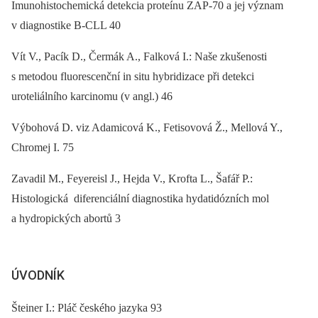
Imunohistochemická detekcia proteínu ZAP-70 a jej význam
v diagnostike B-CLL 40
Vít V., Pacík D., Čermák A., Falková I.: Naše zkušenosti
s metodou fluorescenční in situ hybridizace při detekci
uroteliálního karcinomu (v angl.) 46
Výbohová D. viz Adamicová K., Fetisovová Ž., Mellová Y.,
Chromej I. 75
Zavadil M., Feyereisl J., Hejda V., Krofta L., Šafář P.:
Histologická diferenciální diagnostika hydatidózních mol
a hydropických abortů 3
ÚVODNÍK
Šteiner I.: Pláč českého jazyka 93