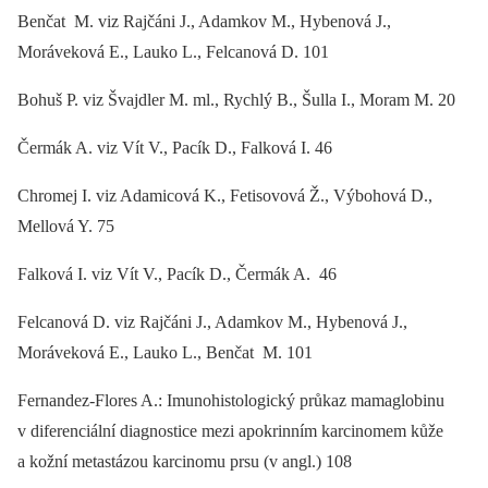
Benčat M. viz Rajčáni J., Adamkov M., Hybenová J.,
Moráveková E., Lauko L., Felcanová D. 101
Bohuš P. viz Švajdler M. ml., Rychlý B., Šulla I., Moram M. 20
Čermák A. viz Vít V., Pacík D., Falková I. 46
Chromej I. viz Adamicová K., Fetisovová Ž., Výbohová D.,
Mellová Y. 75
Falková I. viz Vít V., Pacík D., Čermák A. 46
Felcanová D. viz Rajčáni J., Adamkov M., Hybenová J.,
Moráveková E., Lauko L., Benčat M. 101
Fernandez-Flores A.: Imunohistologický průkaz mamaglobinu
v diferenciální diagnostice mezi apokrinním karcinomem kůže
a kožní metastázou karcinomu prsu (v angl.) 108