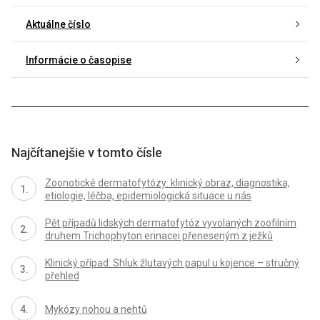
Aktuálne číslo
Informácie o časopise
Najčítanejšie v tomto čísle
Zoonotické dermatofytózy: klinický obraz, diagnostika,
etiologie, léčba, epidemiologická situace u nás
Pět případů lidských dermatofytóz vyvolaných zoofilním
druhem Trichophyton erinacei přeneseným z ježků
Klinický případ: Shluk žlutavých papul u kojence – stručný
přehled
Mykózy nohou a nehtů