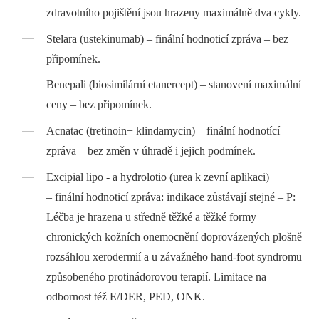
zdravotního pojištění jsou hrazeny
maximálně dva cykly.
Stelara (ustekinumab) –⁠ finální hodnoticí zpráva –⁠ bez
připomínek.
Benepali (biosimilární etanercept) –⁠ stanovení maximální
ceny –⁠ bez připomínek.
Acnatac (tretinoin+ klindamycin) –⁠ finální hodnotící
zpráva –⁠ bez změn v úhradě i jejich podmínek.
Excipial lipo -⁠ a hydrolotio (urea k zevní aplikaci)
–⁠ finální hodnoticí zpráva: indikace zůstávají stejné –⁠ P:
Léčba je hrazena u středně těžké a těžké formy
chronických kožních onemocnění doprovázených plošně
rozsáhlou xerodermií a u závažného hand-foot syndromu
způsobeného protinádorovou terapií. Limitace na
odbornost též E/DER, PED, ONK.