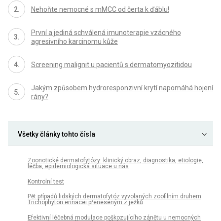
Nehoňte nemocné s mMCC od čerta k ďáblu!
První a jediná schválená imunoterapie vzácného
agresivního karcinomu kůže
Screening malignit u pacientů s dermatomyozitidou
Jakým způsobem hydroresponzivní krytí napomáhá hojení
rány?
Všetky články tohto čísla
Zoonotické dermatofytózy: klinický obraz, diagnostika, etiologie,
léčba, epidemiologická situace u nás
Kontrolní test
Pět případů lidských dermatofytóz vyvolaných zoofilním druhem
Trichophyton erinacei přeneseným z ježků
Efektivní léčebná modulace poškozujícího zánětu u nemocných