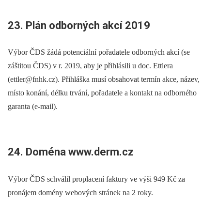
23. Plán odborných akcí 2019
Výbor ČDS žádá potenciální pořadatele odborných akcí (se
záštitou ČDS) v r. 2019, aby je přihlásili u doc. Ettlera
(ettler@fnhk.cz). Přihláška musí obsahovat termín akce, název,
místo konání, délku trvání, pořadatele a kontakt na odborného
garanta (e-mail).
24. Doména www.derm.cz
Výbor ČDS schválil proplacení faktury ve výši 949 Kč za
pronájem domény webových stránek na 2 roky.