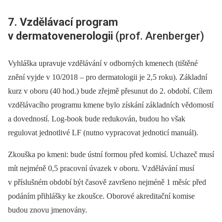
7. Vzdělávací program
v dermatovenerologii
(prof. Arenberger)
Vyhláška upravuje vzdělávání v odborných kmenech (tištěné
znění vyjde v 10/2018 –⁠ pro dermatologii je 2,5 roku). Základní
kurz v oboru (40 hod.) bude zřejmě přesunut do 2. období. Cílem
vzdělávacího programu kmene bylo získání základních vědomostí
a dovedností. Log-book bude redukován, budou ho však
regulovat jednotlivé LF (nutno vypracovat jednoticí manuál).
Zkouška po kmeni: bude ústní formou před komisí. Uchazeč musí
mít nejméně 0,5 pracovní úvazek v oboru. Vzdělávání musí
v příslušném období být časově završeno nejméně 1 měsíc před
podáním přihlášky ke zkoušce. Oborové akreditační komise
budou znovu jmenovány.