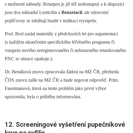
s možností náhrady. Retarpen je již též nedostupný a k dispozici
jsou dva náhradní Lenticilin a
Benzetacil
, ale zdravotní
pojišťovny se zdráhají hradit v indikaci erysipelu.
Prof. Resl zaslal materiály z předchozích let pro argumentaci
(s každým ukončením specifického léčebného programu či
vstupem nového neregistrovaného či nehrazeného retardovaného
PNC se situace opakuje.).
Dr. Benáková znovu zpracovala žádost na MZ ČR, předseda
ČDS znovu zašle na MZ ČR a bude urgovat odpověď. Prim.
Faustmanová, která na tento problém jako první výbor
upozornila, byla o průběhu informována.
12. Screeningové vyšetření pupečníkové
krve na syfilis