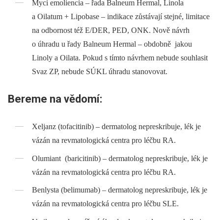
Mycí emoliencia –⁠ řada Balneum Hermal, Linola
a Oilatum + Lipobase –⁠ indikace zůstávají stejné, limitace
na odbornost též E/DER, PED, ONK. Nově návrh
o úhradu u řady Balneum Hermal –⁠ obdobně jakou
Linoly a Oilata. Pokud s tímto návrhem nebude souhlasit
Svaz ZP, nebude SÚKL úhradu stanovovat.
Bereme na vědomí:
Xeljanz (tofacitinib) –⁠ dermatolog nepreskribuje, lék je
vázán na revmatologická centra pro léčbu RA.
Olumiant (baricitinib) –⁠ dermatolog nepreskribuje, lék je
vázán na revmatologická centra pro léčbu RA.
Benlysta (belimumab) –⁠ dermatolog nepreskribuje, lék je
vázán na revmatologická centra pro léčbu SLE.