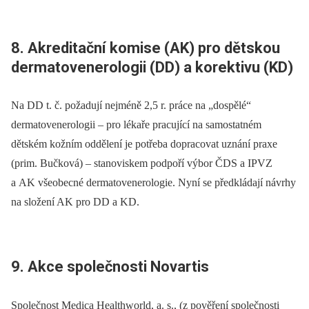
8. Akreditační komise (AK) pro dětskou
dermatovenerologii (DD) a korektivu (KD)
Na DD t. č. požadují nejméně 2,5 r. práce na „dospělé“
dermatovenerologii –⁠ pro lékaře pracující na samostatném
dětském kožním oddělení je potřeba dopracovat uznání praxe
(prim. Bučková) –⁠ stanoviskem podpoří výbor ČDS a IPVZ
a AK všeobecné dermatovenerologie. Nyní se předkládají návrhy
na složení AK pro DD a KD.
9. Akce společnosti Novartis
Společnost Medica Healthworld, a. s., (z pověření společnosti