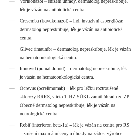
Vorikonazol –⁠ snížení úhrady, dermatolog nepreskribuje,
lék je vázán na antibiotická centra.
Cresemba (isavukonazol) –⁠ ind. invazivní aspergilóza;
dermatolog nepreskribuje, lék je vázán na antibiotická
centra.
Glivec (imatinib) –⁠ dermatolog nepreskribuje, lék je vázán
na hematoonkologická centra.
Imnovid (pomalidomid) –⁠ dermatolog nepreskribuje, lék
je vázán na hematoonkologická centra.
Ocrevus (ocrelimumab) –⁠ lék pro léčbu roztroušené
sklerózy RRRS, v této 1. HZ SÚKL zamítl úhradu ze ZP.
Obecně dermatolog nepreskribuje, lék je vázán na
neurologická centra.
Rebif (interferon beta-1a) –⁠ lék je vázán na centra pro RS
–⁠ zrušení maximální ceny a úhrady na žádost výrobce