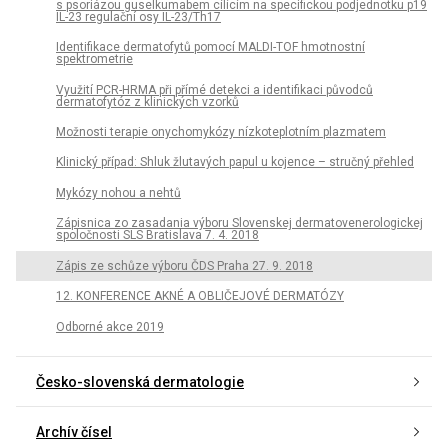
s psoriázou guselkumabem cílícím na specifickou podjednotku p19
IL-23 regulační osy IL-23/Th17
Identifikace dermatofytů pomocí MALDI-TOF hmotnostní
spektrometrie
Využití PCR-HRMA při přímé detekci a identifikaci původců
dermatofytóz z klinických vzorků
Možnosti terapie onychomykózy nízkoteplotním plazmatem
Klinický případ: Shluk žlutavých papul u kojence – stručný přehled
Mykózy nohou a nehtů
Zápisnica zo zasadania výboru Slovenskej dermatovenerologickej
spoločnosti SLS Bratislava 7. 4. 2018
Zápis ze schůze výboru ČDS Praha 27. 9. 2018
12. KONFERENCE AKNÉ A OBLIČEJOVÉ DERMATÓZY
Odborné akce 2019
Česko-slovenská dermatologie
Archív čísel