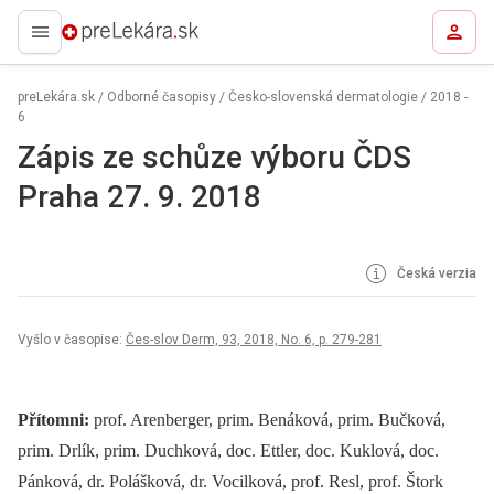
preLekára.sk
preLekára.sk
/
Odborné časopisy
/
Česko-slovenská dermatologie
/
2018 -
6
Zápis ze schůze výboru ČDS
Praha 27. 9. 2018
Česká verzia
Vyšlo v časopise:
Čes-slov Derm, 93, 2018, No. 6, p. 279-281
Přítomni:
prof. Arenberger, prim. Benáková, prim. Bučková,
prim. Drlík, prim. Duchková, doc. Ettler, doc. Kuklová, doc.
Pánková, dr. Polášková, dr. Vocilková, prof. Resl, prof. Štork