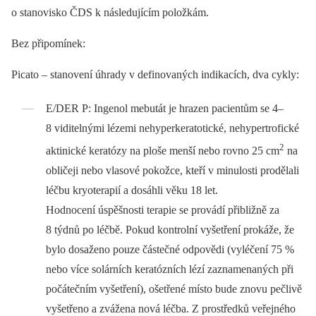
o stanovisko ČDS k následujícím položkám.
Bez připomínek:
Picato –⁠ stanovení úhrady v definovaných indikacích, dva cykly:
E/DER P: Ingenol mebutát je hrazen pacientům se 4–
8 viditelnými lézemi nehyperkeratotické, nehypertrofické
2
aktinické keratózy na ploše menší nebo rovno 25 cm
na
obličeji nebo vlasové pokožce, kteří v minulosti prodělali
léčbu kryoterapií a dosáhli věku 18 let.
Hodnocení úspěšnosti terapie se provádí přibližně za
8 týdnů po léčbě. Pokud kontrolní vyšetření prokáže, že
bylo dosaženo pouze částečné odpovědi (vyléčení 75 %
nebo více solárních keratózních lézí zaznamenaných při
počátečním vyšetření), ošetřené místo bude znovu pečlivě
vyšetřeno a zvážena nová léčba. Z prostředků veřejného