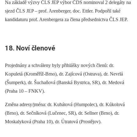
Na základě výzvy ČLS JEP výbor ČDS nominoval 2 delegáty na
sjezd ČLS JEP –⁠ prof. Arenberger, doc. Ettler. Podpořil také
kandidaturu prof. Arenbergera za člena předsednictva ČLS JEP.
18. Noví členové
Projednány a schváleny byly přihlášky nových členů: dr.
Kopuletá (Kroměříž-Brno), dr. Zajícová (Ostrava), dr. Nevrlá
(Šumperk), dr. Šuchaňová (Banská Bystrica, SR), dr. Medová
(Praha 10 –⁠ FNKV).
Změna adresy/jména: dr. Kubátová (Humpolec), dr. Kúkolová
(Brno), dr. Sečníková (Lučenec, SR), dr. Sellner (Brno), dr.
Moskalyková (Praha 10), dr. Útratová (Prostějov).