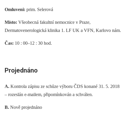
Omluveni:
prim. Selerová
Místo:
Všeobecná fakultní nemocnice v Praze,
Dermatovenerologická klinika 1. LF UK a VFN, Karlovo nám.
Čas:
10 : 00–12 : 30 hod.
Projednáno
A.
Kontrola zápisu ze schůze výboru ČDS konané
31. 5. 2018
–⁠ rozeslán e-mailem, připomínkován a schválen.
B.
Nově projednáno