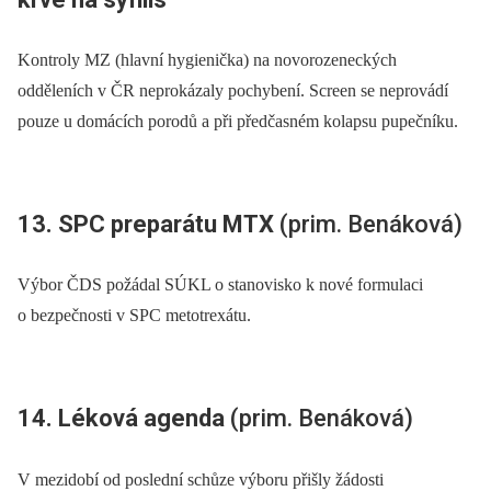
Kontroly MZ (hlavní hygienička) na novorozeneckých
odděleních v ČR neprokázaly pochybení. Screen se neprovádí
pouze u domácích porodů a při předčasném kolapsu pupečníku.
13. SPC preparátu MTX
(prim. Benáková)
Výbor ČDS požádal SÚKL o stanovisko k nové formulaci
o bezpečnosti v SPC metotrexátu.
14. Léková agenda
(prim. Benáková)
V mezidobí od poslední schůze výboru přišly žádosti