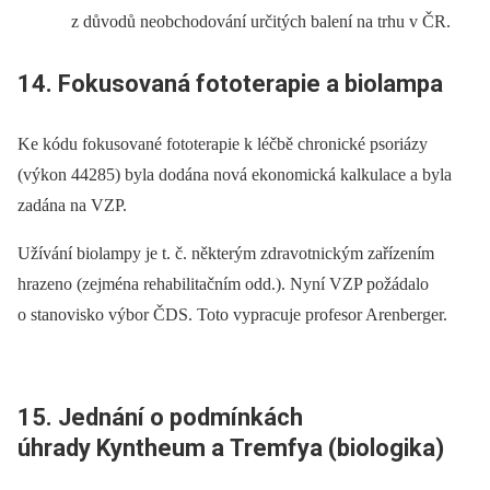
z důvodů neobchodování určitých balení na trhu v ČR.
14. Fokusovaná fototerapie a biolampa
Ke kódu fokusované fototerapie k léčbě chronické psoriázy
(výkon 44285) byla dodána nová ekonomická kalkulace a byla
zadána na VZP.
Užívání biolampy je t. č. některým zdravotnickým zařízením
hrazeno (zejména rehabilitačním odd.). Nyní VZP požádalo
o stanovisko výbor ČDS. Toto vypracuje profesor Arenberger.
15. Jednání o podmínkách
úhrady Kyntheum a Tremfya (biologika)