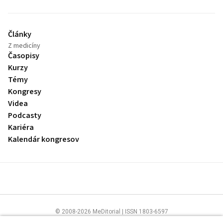
Články
Z medicíny
Časopisy
Kurzy
Témy
Kongresy
Videa
Podcasty
Kariéra
Kalendár kongresov
© 2008-2026 MeDitorial | ISSN 1803-6597
Stránky preLekára.sk sú určené výhradne odborníkom v zdravotníctve.