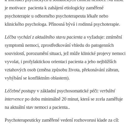
je motivace pacienta k zahájení etiologicky zaměřené
psychoterapie u odborného psychoterapeuta lékaře nebo
klinického psychologa. Přínosná bývá i rodinná psychoterapie.
Léčba vychází z aktuálního stavu pacienta
a vyžaduje: zmírnění
symptomů nemoci, zprostředkování vhledu do patogenních
souvislostí, porozumění situaci, jež může klinické projevy nemoci
vyvolat, i profylaktickou orientaci pacienta a jeho nejbližších
vztahových osob (změna způsobu života, překonávání zábran,
vyhýbání se konfliktním oblastem).
Léčebné postupy
v základní psychosomatické péči:
verbální
intervence
po dobu minimálně 20 minut, která se zcela zaměřuje
na aktuální stav nemoci a pacienta..
Psychoterapeuticky zaměřené vedení rozhovorusi klade za cíl: