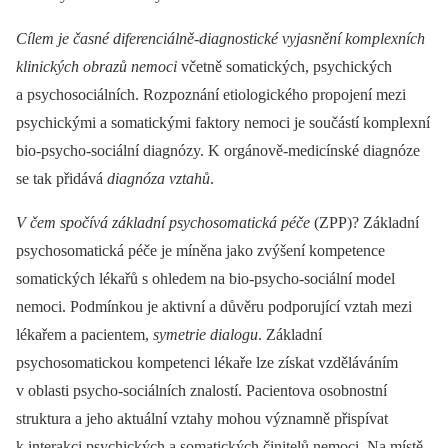
Cílem je časné diferenciálně-diagnostické vyjasnění komplexních
klinických obrazů nemoci
včetně somatických, psychických
a psychosociálních. Rozpoznání etiologického propojení mezi
psychickými a somatickými faktory nemoci je součástí komplexní
bio-psycho-sociální diagnózy. K orgánově-medicínské diagnóze
se tak přidává
diagnóza vztahů
.
V čem spočívá základní psychosomatická péče
(ZPP)? Základní
psychosomatická péče je míněna jako zvýšení kompetence
somatických lékařů s ohledem na bio-psycho-sociální model
nemoci. Podmínkou je aktivní a důvěru podporující vztah mezi
lékařem a pacientem,
symetrie dialogu
. Základní
psychosomatickou kompetenci lékaře lze získat vzděláváním
v oblasti psycho-sociálních znalostí. Pacientova osobnostní
struktura a jeho aktuální vztahy mohou významně přispívat
k interakci psychických a somatických činitelů nemoci. Na místě