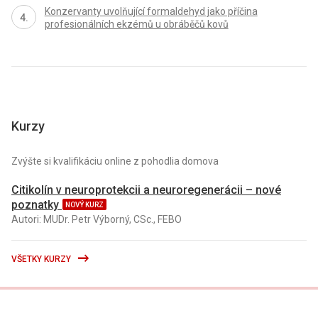
Konzervanty uvolňující formaldehyd jako příčina
profesionálních ekzémů u obráběčů kovů
Kurzy
Zvýšte si kvalifikáciu online z pohodlia domova
Citikolín v neuroprotekcii a neuroregenerácii – nové
poznatky
NOVÝ KURZ
Autori: MUDr. Petr Výborný, CSc., FEBO
VŠETKY KURZY