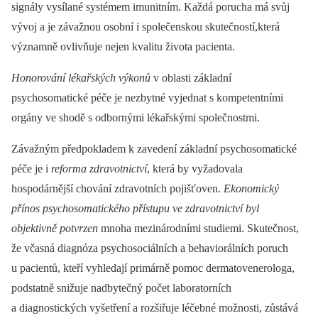
signály vysílané systémem imunitním. Každá porucha má svůj
vývoj a je závažnou osobní i společenskou skutečností,která
významně ovlivňuje nejen kvalitu života pacienta.
Honorování lékařských výkonů
v oblasti základní
psychosomatické péče je nezbytné vyjednat s kompetentními
orgány ve shodě s odbornými lékařskými společnostmi.
Závažným předpokladem k zavedení základní psychosomatické
péče je i
reforma zdravotnictví
, která by vyžadovala
hospodárnější chování zdravotních pojišťoven.
Ekonomický
přínos psychosomatického přístupu ve zdravotnictví byl
objektivně potvrzen
mnoha mezinárodními studiemi. Skutečnost,
že včasná diagnóza psychosociálních a behaviorálních poruch
u pacientů, kteří vyhledají primárně pomoc dermatovenerologa,
podstatně snižuje nadbytečný počet laboratorních
a diagnostických vyšetření a rozšiřuje léčebné možnosti, zůstává