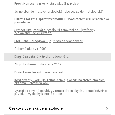
Precitlivenosť na nikel – stále aktuálny problém
Jsme obor dermatovenerologický nebo pouze dermatologický?
Difúzna reflexná spektrofotometria I. Spektrofotometer a technické
prevedenie
Sympozium „Psoriáza: prodlouží zaměření na T-lymfocyty
očekávanou délku života?“
Prof. Jana Hercogová – je již čas na bilancování?
Odborné akce v r. 2009
Diagnóza vztahů – trvale nedoceněna
Atopická dermatitida v roce 2009
Doškolování lékařů – kontrolní test
Konzervanty uvolňující formaldehyd jako příčina profesionálních
ekzémů u obráběčů kovů
Využití oxidované celulózy v terapii chronických ulcerací cévního
původu – výsledky klinické studie
Česko-slovenská dermatologie