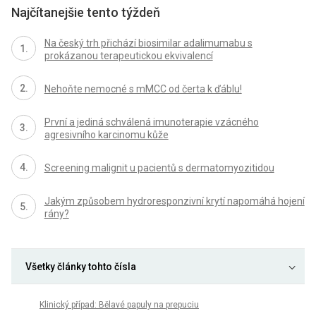
Najčítanejšie tento týždeň
Na český trh přichází biosimilar adalimumabu s
prokázanou terapeutickou ekvivalencí
Nehoňte nemocné s mMCC od čerta k ďáblu!
První a jediná schválená imunoterapie vzácného
agresivního karcinomu kůže
Screening malignit u pacientů s dermatomyozitidou
Jakým způsobem hydroresponzivní krytí napomáhá hojení
rány?
Všetky články tohto čísla
Klinický případ: Bělavé papuly na prepuciu