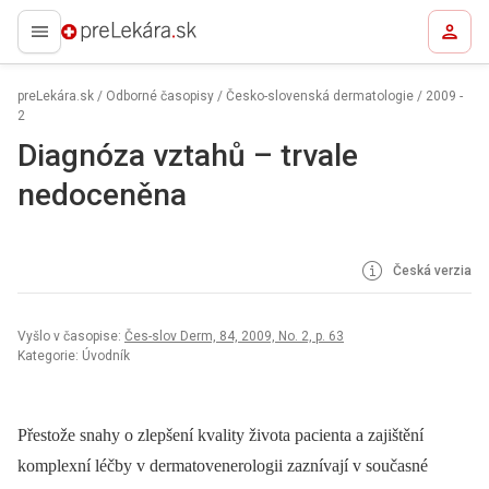
preLekára.sk
preLekára.sk
/
Odborné časopisy
/
Česko-slovenská dermatologie
/
2009 -
2
Diagnóza vztahů – trvale
nedoceněna
Česká verzia
Vyšlo v časopise:
Čes-slov Derm, 84, 2009, No. 2, p. 63
Kategorie: Úvodník
Přestože snahy o zlepšení kvality života pacienta a zajištění
komplexní léčby v dermatovenerologii zaznívají v současné