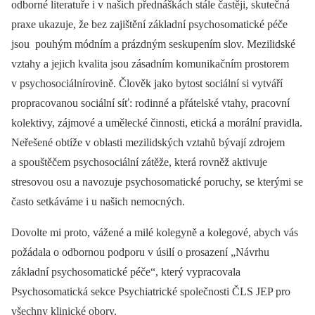
odborné literatuře i v našich přednáškách stále častěji, skutečná
praxe ukazuje, že bez zajištění základní psychosomatické péče
jsou pouhým módním a prázdným seskupením slov. Mezilidské
vztahy a jejich kvalita jsou zásadním komunikačním prostorem
v psychosociálnírovině. Člověk jako bytost sociální si vytváří
propracovanou sociální síť: rodinné a přátelské vtahy, pracovní
kolektivy, zájmové a umělecké činnosti, etická a morální pravidla.
Neřešené obtíže v oblasti mezilidských vztahů bývají zdrojem
a spouštěčem psychosociální zátěže, která rovněž aktivuje
stresovou osu a navozuje psychosomatické poruchy, se kterými se
často setkáváme i u našich nemocných.
Dovolte mi proto, vážené a milé kolegyně a kolegové, abych vás
požádala o odbornou podporu v úsilí o prosazení „Návrhu
základní psychosomatické péče“, který vypracovala
Psychosomatická sekce Psychiatrické společnosti ČLS JEP pro
všechny klinické obory.