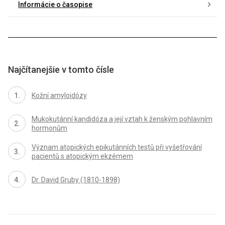
Informácie o časopise
Najčítanejšie v tomto čísle
Kožní amyloidózy
Mukokutánní kandidóza a její vztah k ženským pohlavním
hormonům
Význam atopických epikutánních testů při vyšetřování
pacientů s atopickým ekzémem
Dr. David Gruby (1810-1898)