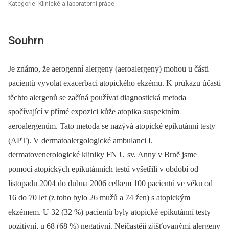
Kategorie: Klinické a laboratorní práce
Souhrn
Je známo, že aerogenní alergeny (aeroalergeny) mohou u části
pacientů vyvolat exacerbaci atopického ekzému. K průkazu účasti
těchto alergenů se začíná používat diagnostická metoda
spočívající v přímé expozici kůže atopika suspektním
aeroalergenům. Tato metoda se nazývá atopické epikutánní testy
(APT). V dermatoalergologické ambulanci I.
dermatovenerologické kliniky FN U sv. Anny v Brně jsme
pomocí atopických epikutánních testů vyšetřili v období od
listopadu 2004 do dubna 2006 celkem 100 pacientů ve věku od
16 do 70 let (z toho bylo 26 mužů a 74 žen) s atopickým
ekzémem. U 32 (32 %) pacientů byly atopické epikutánní testy
pozitivní, u 68 (68 %) negativní. Nejčastěji zjišťovanými alergeny