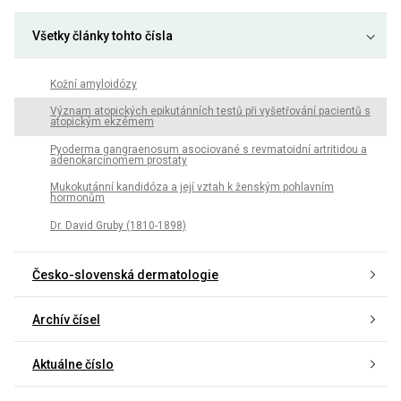
Všetky články tohto čísla
Kožní amyloidózy
Význam atopických epikutánních testů při vyšetřování pacientů s
atopickým ekzémem
Pyoderma gangraenosum asociované s revmatoidní artritidou a
adenokarcinomem prostaty
Mukokutánní kandidóza a její vztah k ženským pohlavním
hormonům
Dr. David Gruby (1810-1898)
Česko-slovenská dermatologie
Archív čísel
Aktuálne číslo