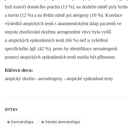
byli roztoči domácího prachu (13 %), na druhém místě pyly bylin
a travin (12 %) a na třetím místě psí alergeny (10 %). Korelace
výsledků atopických testů s anamnestickými údaji pacientů ve
smyslu zhoršování ekzému aerogenními vlivy byla vyšší
u atopických epikutánních testů (66 %) než u vyšetření
specifického IgE (42 %), proto by identifikace aeroalergenů
pomocí atopických epikutánních testů mohla být přínosem.
Klíčová slova:
atopický ekzém -⁠ aeroalergeny -⁠ atopické epikutánní testy
ŠTÍTKY
Dermatológia
Detská dermatológia