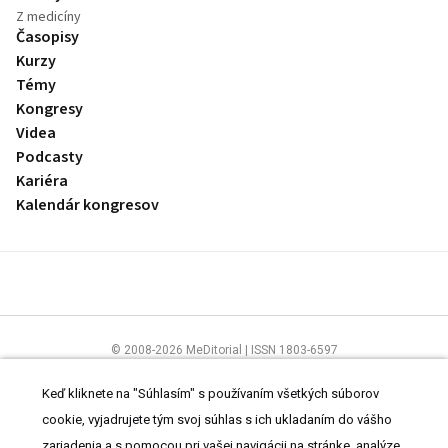
Z medicíny
Časopisy
Kurzy
Témy
Kongresy
Videa
Podcasty
Kariéra
Kalendár kongresov
© 2008-2026 MeDitorial | ISSN 1803-6597
Stránky preLekára.sk sú určené výhradne odborníkom v zdravotníctve.
Čítajte
prehlásenie
a
Zásady spracovania osobných údajov
.
Keď kliknete na "Súhlasím" s používaním všetkých súborov
cookie, vyjadrujete tým svoj súhlas s ich ukladaním do vášho
zariadenia a s pomocou pri vašej navigácii na stránke, analýze