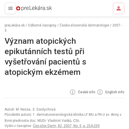
preLekára.sk
preLekára.sk
/
Odborné časopisy
/
Česko-slovenská dermatologie
/
2007 -
5
Význam atopických
epikutánních testů při
vyšetřování pacientů s
atopickým ekzémem
České info
English info
Autoři: M. Nečas; E. Dastychová
Působiště autorů: 1. dermatovenerologická klinika LF MU a FN U sv. Anny v
Brně přednosta doc. MUDr. Vladimír Vašků, CSc.
Vyšlo v časopise:
Čes-slov Derm, 82, 2007, No. 5, p. 254-259