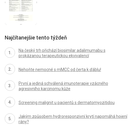
Najčítanejšie tento týždeň
Na český trh přichází biosimilar adalimumabu s
prokázanou terapeutickou ekvivalencí
Nehoňte nemocné s mMCC od čerta k ďáblu!
První a jediná schválená imunoterapie vzácného
agresivního karcinomu kůže
Screening malignit u pacientů s dermatomyozitidou
Jakým způsobem hydroresponzivní krytí napomáhá hojení
rány?