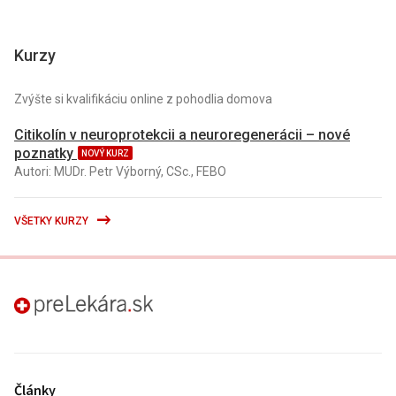
Kurzy
Zvýšte si kvalifikáciu online z pohodlia domova
Citikolín v neuroprotekcii a neuroregenerácii – nové
poznatky
NOVÝ KURZ
Autori: MUDr. Petr Výborný, CSc., FEBO
VŠETKY KURZY
preLekára.sk
Články