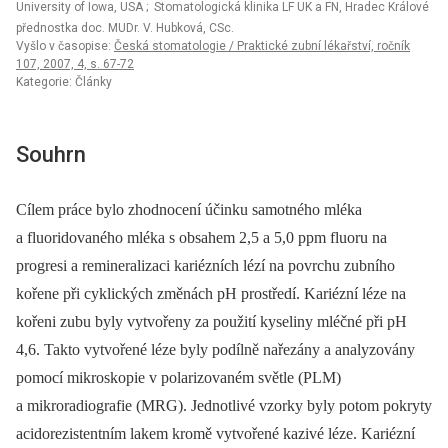
University of Iowa, USA
; Stomatologická klinika LF UK a FN, Hradec Králové
přednostka doc. MUDr. V. Hubková, CSc.
Vyšlo v časopise:
Česká stomatologie / Praktické zubní lékařství, ročník
107, 2007, 4, s. 67-72
Kategorie: Články
Souhrn
Cílem práce bylo zhodnocení účinku samotného mléka
a fluoridovaného mléka s obsahem 2,5 a 5,0 ppm fluoru na
progresi a remineralizaci kariézních lézí na povrchu zubního
kořene při cyklických změnách pH prostředí. Kariézní léze na
kořeni zubu byly vytvořeny za použití kyseliny mléčné při pH
4,6. Takto vytvořené léze byly podílně nařezány a analyzovány
pomocí mikroskopie v polarizovaném světle (PLM)
a mikroradiografie (MRG). Jednotlivé vzorky byly potom pokryty
acidorezistentním lakem kromě vytvořené kazivé léze. Kariézní