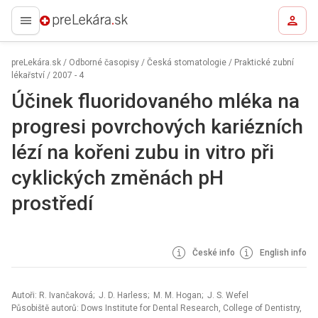
preLekára.sk
preLekára.sk
/
Odborné časopisy
/
Česká stomatologie / Praktické zubní
lékařství
/
2007 - 4
Účinek fluoridovaného mléka na
progresi povrchových kariézních
lézí na kořeni zubu in vitro při
cyklických změnách pH
prostředí
České info
English info
Autoři: R. Ivančaková; J. D. Harless; M. M. Hogan; J. S. Wefel
Působiště autorů: Dows Institute for Dental Research, College of Dentistry,