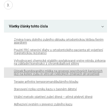
Všetky články tohto čísla
Změna tvaru dolního zubního oblouku ortodontickou léčbou fixním
aparátem
Použití FRC retenční dlahy u ortodontického pacienta při vyšetření
magnetickou rezonancí
Vyhodnocení chemické stability povlakované vrstvy nitridu zirkonia
na základní konstrukci z chromkobaltové slitiny
Účinek fluoridovaného mléka na progresi povrchových kariézních
lézí na kořeni zubu in vitro při cyklických změnách pH prostředí
Terapie arthritis temporomandibulárního kloubu
Stanovení rizika vzniku kazu v časném dětství
Vitální metody ošetření zubní dřeně – přímé překrytí dřeně
Adhezivní systém v prevenci zubního kazu