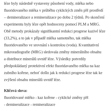
léze byly následně vystaveny působení vody, mléka nebo
fluoridovaného mléka v průběhu cyklických změn pH prostředí
–⁠ demineralizace a remineralizace po dobu 2 týdnů. Po skončení
experimentu byly léze opět hodnoceny pomocí PLM a MRG.
Obě metody prokázaly signifikantní redukci progrese kazivé léze
(33,2%), a to jak v případě mléka samotného, tak mléka
fluoridovaného ve srovnání s kontrolou (voda). Kvantitativní
mikroradiografie (MRG) sledovala změny minerálního obsahu
a distribuce minerálů uvnitř léze. Výsledky potvrdily
předpokládaný protektivní efekt fluoridavaného mléka na kaz
zubního kořene, neboť došlo jak k redukci progrese léze tak ke
zvýšení obsahu minerálů uvnitř léze.
Klíčová slova:
fluoridované mléko -⁠ kaz kořene -⁠ cyklické změny pH
-⁠ demineralizace -⁠ remineralizace