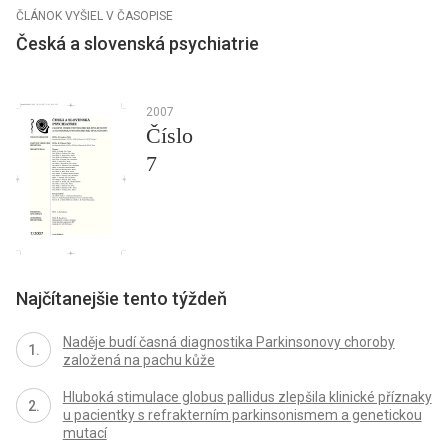
ČLÁNOK VYŠIEL V ČASOPISE
Česká a slovenská psychiatrie
2007
Číslo
7
Najčítanejšie tento týždeň
Naděje budí časná diagnostika Parkinsonovy choroby
založená na pachu kůže
Hluboká stimulace globus pallidus zlepšila klinické příznaky
u pacientky s refrakterním parkinsonismem a genetickou
mutací