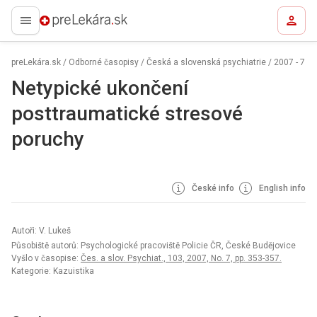
preLekára.sk
preLekára.sk
/
Odborné časopisy
/
Česká a slovenská psychiatrie
/
2007 - 7
Netypické ukončení
posttraumatické stresové
poruchy
České info
English info
Autoři: V. Lukeš
Působiště autorů: Psychologické pracoviště Policie ČR, České Budějovice
Vyšlo v časopise:
Čes. a slov. Psychiat., 103, 2007, No. 7, pp. 353-357.
Kategorie: Kazuistika