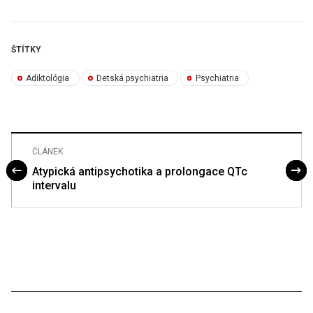
ŠTÍTKY
Adiktológia
Detská psychiatria
Psychiatria
ČLÁNEK
Atypická antipsychotika a prolongace QTc
intervalu