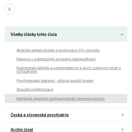
Všetky články tohto čísla
Atypická antipsychotika a prolongace QTc intervalu
Retence v substitučním programu buprenorfinem
Nedostatek náhledu a nonkompliance a jejich vzájemný vztah u
schizofrenie
Psychoterapie deprese – přístup gestalt terapie
Sexuální reviktimizace
Netypické ukončení posttraumatické stresové poruchy
Česká a slovenská psychiatrie
Archív čísel