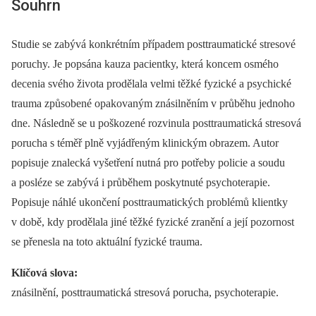
Souhrn
Studie se zabývá konkrétním případem posttraumatické stresové
poruchy. Je popsána kauza pacientky, která koncem osmého
decenia svého života prodělala velmi těžké fyzické a psychické
trauma způsobené opakovaným znásilněním v průběhu jednoho
dne. Následně se u poškozené rozvinula posttraumatická stresová
porucha s téměř plně vyjádřeným klinickým obrazem. Autor
popisuje znalecká vyšetření nutná pro potřeby policie a soudu
a posléze se zabývá i průběhem poskytnuté psychoterapie.
Popisuje náhlé ukončení posttraumatických problémů klientky
v době, kdy prodělala jiné těžké fyzické zranění a její pozornost
se přenesla na toto aktuální fyzické trauma.
Klíčová slova:
znásilnění, posttraumatická stresová porucha, psychoterapie.