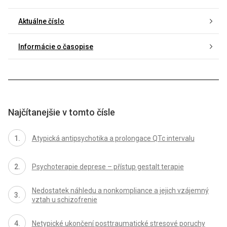
Aktuálne číslo
Informácie o časopise
Najčítanejšie v tomto čísle
Atypická antipsychotika a prolongace QTc intervalu
Psychoterapie deprese – přístup gestalt terapie
Nedostatek náhledu a nonkompliance a jejich vzájemný
vztah u schizofrenie
Netypické ukončení posttraumatické stresové poruchy