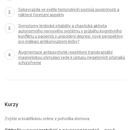
Sebevražda ve světle historických postojů společnosti a
některé forenzní aspekty
Symptomy limbické iritability a chaotická aktivita
autonomního nervového systému v průběhu kognitivního
konfliktu u pacientů s unipolární depresí: nové perspektivy
pro indikaci antikonvulzivní léčby?
Augmentace antipsychotik repetitivní transkraniální
magnetickou stimulací vede k ústupu negativních příznaků
schizofrenie
Kurzy
Zvýšte si kvalifikáciu online z pohodlia domova