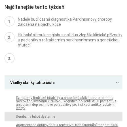
Najčítanejšie tento týždeň
Naděje budí časná diagnostika Parkinsonovy choroby
založená na pachu kůže
Hluboká stimulace globus pallidus zlepšila klinické příznaky
u pacientky s refrakterním parkinsonismem a genetickou
mutací
Všetky články tohto čísla
Symptomy limbické iritability a chaotická aktivita autonomního
nervového systému v průběhu kognitivního konfliktu u pacientů s
unipolární depresí: nové perspektivy pro indikaci antikonvulzivní
léčby?
Deniban v léčbě dystymie
Augmentace antipsychotik repetitivní transkraniální magnetickou