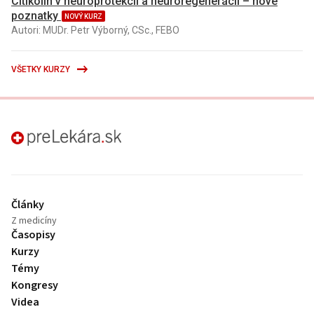
Citikolín v neuroprotekcii a neuroregenerácii – nové
poznatky
NOVÝ KURZ
Autori: MUDr. Petr Výborný, CSc., FEBO
VŠETKY KURZY
preLekára.sk
Články
Z medicíny
Časopisy
Kurzy
Témy
Kongresy
Videa