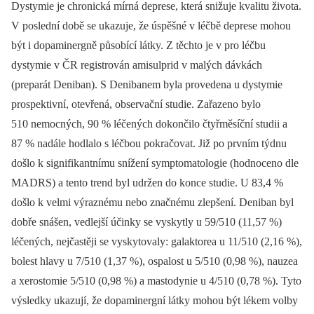
Dystymie je chronická mírná deprese, která snižuje kvalitu života.
V poslední době se ukazuje, že úspěšné v léčbě deprese mohou
být i dopaminergně působící látky. Z těchto je v pro léčbu
dystymie v ČR registrován amisulprid v malých dávkách
(preparát Deniban). S Denibanem byla provedena u dystymie
prospektivní, otevřená, observační studie. Zařazeno bylo
510 nemocných, 90 % léčených dokončilo čtyřměsíční studii a
87 % nadále hodlalo s léčbou pokračovat. Již po prvním týdnu
došlo k signifikantnímu snížení symptomatologie (hodnoceno dle
MADRS) a tento trend byl udržen do konce studie. U 83,4 %
došlo k velmi výraznému nebo značnému zlepšení. Deniban byl
dobře snášen, vedlejší účinky se vyskytly u 59/510 (11,57 %)
léčených, nejčastěji se vyskytovaly: galaktorea u 11/510 (2,16 %),
bolest hlavy u 7/510 (1,37 %), ospalost u 5/510 (0,98 %), nauzea
a xerostomie 5/510 (0,98 %) a mastodynie u 4/510 (0,78 %). Tyto
výsledky ukazují, že dopaminergní látky mohou být lékem volby