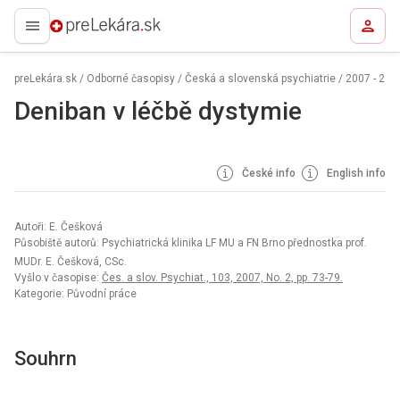
preLekára.sk
preLekára.sk
/
Odborné časopisy
/
Česká a slovenská psychiatrie
/
2007 - 2
Deniban v léčbě dystymie
České info
English info
Autoři: E. Češková
Působiště autorů: Psychiatrická klinika LF MU a FN Brno přednostka prof.
MUDr. E. Češková, CSc.
Vyšlo v časopise:
Čes. a slov. Psychiat., 103, 2007, No. 2, pp. 73-79.
Kategorie: Původní práce
Souhrn