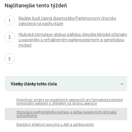
Najčítanejšie tento týždeň
Naděje budí časná diagnostika Parkinsonovy choroby
založená na pachu kůže
Hluboká stimulace globus pallidus zlepšila klinické příznaky
u pacientky s refrakterním parkinsonismem a genetickou
mutací
Všetky články tohto čísla
Kognitivní změny po resekčních operacích pro farmakorezistentní
temporální epilepsii s ohledem na stranu operace
Stimulace prefrontálního kortexu a léčba negativních příznaků
schizofrenie
Bipolární afektivní porucha u dětí a adolescentů