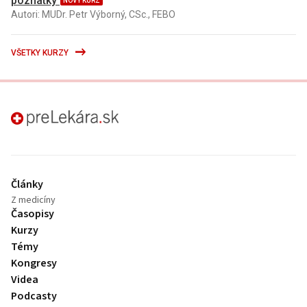
poznatky
NOVÝ KURZ
Autori: MUDr. Petr Výborný, CSc., FEBO
VŠETKY KURZY
preLekára.sk
Články
Z medicíny
Časopisy
Kurzy
Témy
Kongresy
Videa
Podcasty