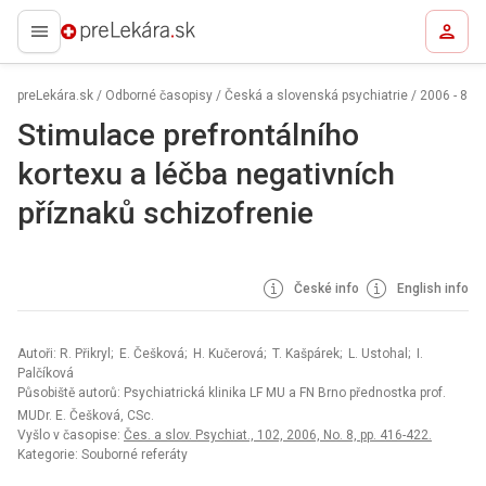
preLekára.sk
preLekára.sk
/
Odborné časopisy
/
Česká a slovenská psychiatrie
/
2006 - 8
Stimulace prefrontálního
kortexu a léčba negativních
příznaků schizofrenie
České info
English info
Autoři: R. Přikryl; E. Češková; H. Kučerová; T. Kašpárek; L. Ustohal; I.
Palčíková
Působiště autorů: Psychiatrická klinika LF MU a FN Brno přednostka prof.
MUDr. E. Češková, CSc.
Vyšlo v časopise:
Čes. a slov. Psychiat., 102, 2006, No. 8, pp. 416-422.
Kategorie: Souborné referáty