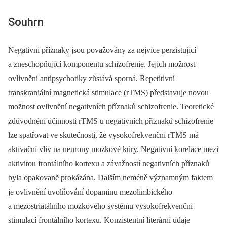
Souhrn
Negativní příznaky jsou považovány za nejvíce perzistující
a zneschopňující komponentu schizofrenie. Jejich možnost
ovlivnění antipsychotiky zůstává sporná. Repetitivní
transkraniální magnetická stimulace (rTMS) představuje novou
možnost ovlivnění negativních příznaků schizofrenie. Teoretické
zdůvodnění účinnosti rTMS u negativních příznaků schizofrenie
lze spatřovat ve skutečnosti, že vysokofrekvenční rTMS má
aktivační vliv na neurony mozkové kůry. Negativní korelace mezi
aktivitou frontálního kortexu a závažností negativních příznaků
byla opakovaně prokázána. Dalším neméně významným faktem
je ovlivnění uvolňování dopaminu mezolimbického
a mezostriatálního mozkového systému vysokofrekvenční
stimulací frontálního kortexu. Konzistentní literární údaje