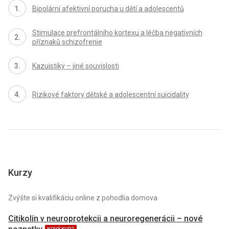
Bipolární afektivní porucha u dětí a adolescentů
Stimulace prefrontálního kortexu a léčba negativních
příznaků schizofrenie
Kazuistiky – jiné souvislosti
Rizikové faktory dětské a adolescentní suicidality
Kurzy
Zvýšte si kvalifikáciu online z pohodlia domova
Citikolín v neuroprotekcii a neuroregenerácii – nové