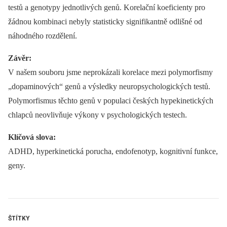
testů a genotypy jednotlivých genů. Korelační koeficienty pro
žádnou kombinaci nebyly statisticky signifikantně odlišné od
náhodného rozdělení.
Závěr:
V našem souboru jsme neprokázali korelace mezi polymorfismy
„dopaminových“ genů a výsledky neuropsychologických testů.
Polymorfismus těchto genů v populaci českých hypekinetických
chlapců neovlivňuje výkony v psychologických testech.
Klíčová slova:
ADHD, hyperkinetická porucha, endofenotyp, kognitivní funkce,
geny.
ŠTÍTKY