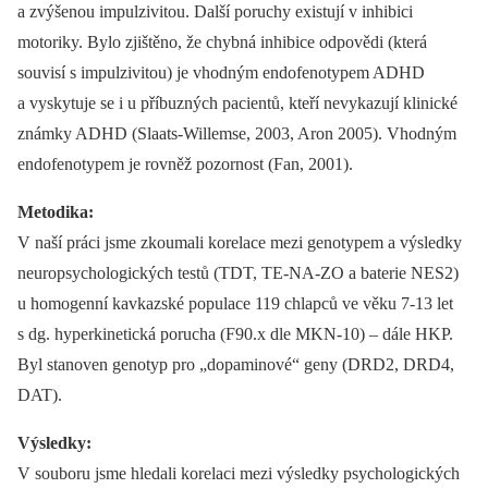
a zvýšenou impulzivitou. Další poruchy existují v inhibici
motoriky. Bylo zjištěno, že chybná inhibice odpovědi (která
souvisí s impulzivitou) je vhodným endofenotypem ADHD
a vyskytuje se i u příbuzných pacientů, kteří nevykazují klinické
známky ADHD (Slaats-Willemse, 2003, Aron 2005). Vhodným
endofenotypem je rovněž pozornost (Fan, 2001).
Metodika:
V naší práci jsme zkoumali korelace mezi genotypem a výsledky
neuropsychologických testů (TDT, TE-NA-ZO a baterie NES2)
u homogenní kavkazské populace 119 chlapců ve věku 7-13 let
s dg. hyperkinetická porucha (F90.x dle MKN-10) –⁠ dále HKP.
Byl stanoven genotyp pro „dopaminové“ geny (DRD2, DRD4,
DAT).
Výsledky:
V souboru jsme hledali korelaci mezi výsledky psychologických