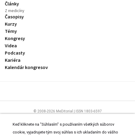
Články
Z medicíny
Časopisy
Kurzy
Témy
Kongresy
Videa
Podcasty
Kariéra
Kalendár kongresov
© 2008-2026 MeDitorial | ISSN 1803-6597
Stránky preLekára.sk sú určené výhradne odborníkom v zdravotníctve.
Čítajte
prehlásenie
a
Zásady spracovania osobných údajov
.
Keď kliknete na "Súhlasím" s používaním všetkých súborov
cookie, vyjadrujete tým svoj súhlas s ich ukladaním do vášho