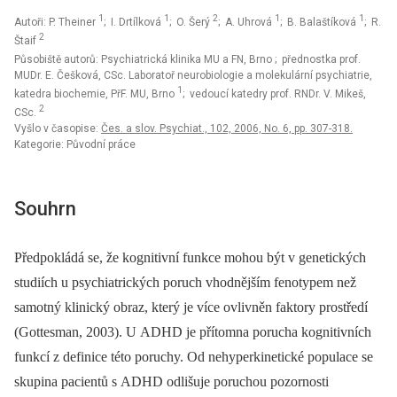
1
1
2
1
1
Autoři: P. Theiner
; I. Drtílková
; O. Šerý
; A. Uhrová
; B. Balaštíková
; R.
2
Štaif
Působiště autorů: Psychiatrická klinika MU a FN, Brno
; přednostka prof.
MUDr. E. Češková, CSc. Laboratoř neurobiologie a molekulární psychiatrie,
1
katedra biochemie, PřF. MU, Brno
; vedoucí katedry prof. RNDr. V. Mikeš,
2
CSc.
Vyšlo v časopise:
Čes. a slov. Psychiat., 102, 2006, No. 6, pp. 307-318.
Kategorie: Původní práce
Souhrn
Předpokládá se, že kognitivní funkce mohou být v genetických
studiích u psychiatrických poruch vhodnějším fenotypem než
samotný klinický obraz, který je více ovlivněn faktory prostředí
(Gottesman, 2003). U ADHD je přítomna porucha kognitivních
funkcí z definice této poruchy. Od nehyperkinetické populace se
skupina pacientů s ADHD odlišuje poruchou pozornosti