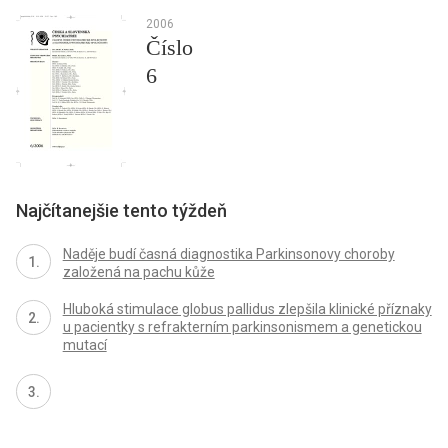
2006
Číslo
6
Najčítanejšie tento týždeň
Naděje budí časná diagnostika Parkinsonovy choroby
založená na pachu kůže
Hluboká stimulace globus pallidus zlepšila klinické příznaky
u pacientky s refrakterním parkinsonismem a genetickou
mutací