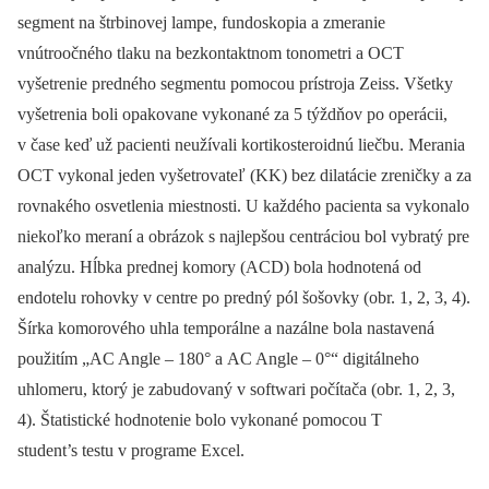
segment na štrbinovej lampe, fundoskopia a zmeranie
vnútroočného tlaku na bezkontaktnom tonometri a OCT
vyšetrenie predného segmentu pomocou prístroja Zeiss. Všetky
vyšetrenia boli opakovane vykonané za 5 týždňov po operácii,
v čase keď už pacienti neužívali kortikosteroidnú liečbu. Merania
OCT vykonal jeden vyšetrovateľ (KK) bez dilatácie zreničky a za
rovnakého osvetlenia miestnosti. U každého pacienta sa vykonalo
niekoľko meraní a obrázok s najlepšou centráciou bol vybratý pre
analýzu. Hĺbka prednej komory (ACD) bola hodnotená od
endotelu rohovky v centre po predný pól šošovky (obr. 1, 2, 3, 4).
Šírka komorového uhla temporálne a nazálne bola nastavená
použitím „AC Angle –⁠ 180° a AC Angle –⁠ 0°“ digitálneho
uhlomeru, ktorý je zabudovaný v softwari počítača (obr. 1, 2, 3,
4). Štatistické hodnotenie bolo vykonané pomocou T
student’s testu v programe Excel.