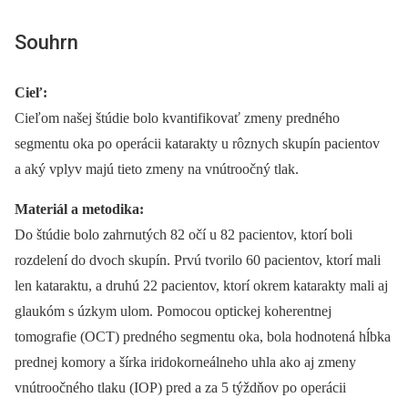
Souhrn
Cieľ:
Cieľom našej štúdie bolo kvantifikovať zmeny predného
segmentu oka po operácii katarakty u rôznych skupín pacientov
a aký vplyv majú tieto zmeny na vnútroočný tlak.
Materiál a metodika:
Do štúdie bolo zahrnutých 82 očí u 82 pacientov, ktorí boli
rozdelení do dvoch skupín. Prvú tvorilo 60 pacientov, ktorí mali
len kataraktu, a druhú 22 pacientov, ktorí okrem katarakty mali aj
glaukóm s úzkym ulom. Pomocou optickej koherentnej
tomografie (OCT) predného segmentu oka, bola hodnotená hĺbka
prednej komory a šírka iridokorneálneho uhla ako aj zmeny
vnútroočného tlaku (IOP) pred a za 5 týždňov po operácii