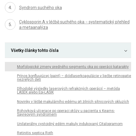
Syndrom suchého oka
Cyklosporin A v léčbě suchého oka − systematický přehled
a metaanalýza
Všetky články tohto čísla
Morfologické zmeny predného segmentu oka po operácii katarakty
Prínos konfluujúcej (paint) – diódlaserkoagulácie v liečbe retinopatie
nezrelých detí
Dlhodobé výsledky laserových refrakčných operácií – metóda
LASEK alebo Epi-LASIK
Novinky v léčbě makulárního edému při žilních sítnicových okluzích
Rohovková ulcerace po operaci ptózy u pacienta s Kearns-
Sayreovým syndromem
Unilaterálny cystoidný edém makuly indukovaný Citalopramom
Retinitis septica Roth