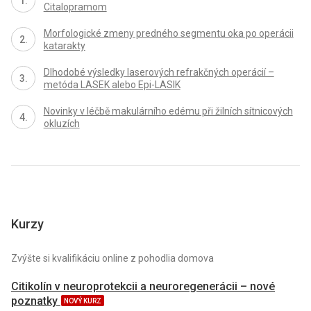
Citalopramom
Morfologické zmeny predného segmentu oka po operácii
katarakty
Dlhodobé výsledky laserových refrakčných operácií –
metóda LASEK alebo Epi-LASIK
Novinky v léčbě makulárního edému při žilních sítnicových
okluzích
Kurzy
Zvýšte si kvalifikáciu online z pohodlia domova
Citikolín v neuroprotekcii a neuroregenerácii – nové
poznatky
NOVÝ KURZ