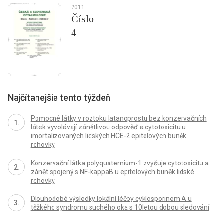
2011
Číslo
4
Najčítanejšie tento týždeň
Pomocné látky v roztoku latanoprostu bez konzervačních
látek vyvolávají zánětlivou odpověď a cytotoxicitu u
imortalizovaných lidských HCE-2 epitelových buněk
rohovky
Konzervační látka polyquaternium-1 zvyšuje cytotoxicitu a
zánět spojený s NF-kappaB u epitelových buněk lidské
rohovky
Dlouhodobé výsledky lokální léčby cyklosporinem A u
těžkého syndromu suchého oka s 10letou dobou sledování