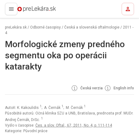
preLekára.sk
preLekára.sk
/
Odborné časopisy
/
Česká a slovenská oftalmologie
/
2011 -
4
Morfologické zmeny predného
segmentu oka po operácii
katarakty
Česká verzia
English info
1
1
1
Autoři: K. Kakoulidis
; A. Černák
; M. Černák
Působiště autorů: Očná klinika SZU a UNB, Bratislava, prednosta prof. MUDr.
1
Andrej Černák, DrSc.
Vyšlo v časopise:
Čes. a slov. Oftal., 67, 2011, No. 4, p. 111-114
Kategorie: Původní práce