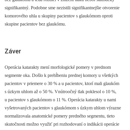
signifikantný. Podobne sme nezistili signifikantnejšie otvorenie
komorového uhla u skupiny pacientov s glaukómom oproti
skupine pacientov bez glaukómu.
Záver
Operácia katarakty mení morfologické pomery v prednom
segmente oka. Došlo k prehĺbeniu prednej komory u všetkých
pacientov v priemere o 30 % a u pacientov, ktorí mali glaukóm
s úzkym uhlom až o 50 %. Vnútroočný tlak poklesol o 10 %,
u pacientov s glaukómom o 11 %. Operácia katarakty u nami
vyšetrovaných pacientov s glaukómom s úzkym uhlom výrazne
normalizovala anatomické pomery predného segmentu, tieto
skutočnosti možno využiť pri rozhodovaní o indikácii operácie