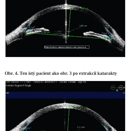
Obr. 4. Ten istý pacient ako obr. 3 po extrakcii katarakty