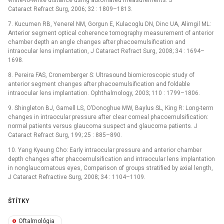
Cataract Refract Surg, 2006; 32 : 1809–1813.
7. Kucumen RB, Yenerel NM, Gorgun E, Kulacoglu DN, Dinc UA, Alimgil ML:
Anterior segment optical coherence tomography measurement of anterior
chamber depth an angle changes after phacoemulsification and
intraocular lens implantation, J Cataract Refract Surg, 2008; 34 : 1694–
1698.
8. Pereira FAS, Cronemberger S: Ultrasound biomicroscopic study of
anterior segment changes after phacoemulsification and foldable
intraocular lens implantation. Ophthalmology, 2003; 110 : 1799–1806.
9. Shingleton BJ, Gamell LS, O’Donoghue MW, Baylus SL, King R: Long-term
changes in intraocular pressure after clear corneal phacoemulsification:
normal patients versus glaucoma suspect and glaucoma patients. J
Cataract Refract Surg, 199; 25 : 885–890.
10. Yang Kyeung Cho: Early intraocular pressure and anterior chamber
depth changes after phacoemulsification and intraocular lens implantation
in nonglaucomatous eyes, Comparison of groups stratified by axial length,
J Cataract Refractive Surg, 2008; 34 : 1104–1109.
ŠTÍTKY
Oftalmológia