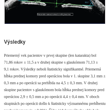
Výsledky
Priemerný vek pacientov v prvej skupine (len katarakta) bol
71,86 rokov ± 11,5 a v druhej skupine s glaukómom 71,13 ±
9,1 rokov. Výsledky neboli štatisticky signifikantné. Priemerná
hĺbka prednej komory pred operáciou bola v 1. skupine 3,1 mm ±
0,3 mm a po operácii sa prehĺbila na 4,5 ± 0,3 mm. V druhej
skupine pacientov s glaukómom bola hĺbka prednej komory pred
operáciou 2,9 ± 0,5 mm a po operácii 4,4 ± 0,4 mm. V oboch
skupinách po operácii došlo k štatisticky významnému prehĺbeniu