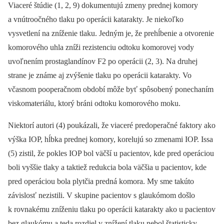
Viaceré štúdie (1, 2, 9) dokumentujú zmeny prednej komory
a vnútroočného tlaku po operácii katarakty. Je niekoľko
vysvetlení na zníženie tlaku. Jedným je, že prehĺbenie a otvorenie
komorového uhla zníži rezistenciu odtoku komorovej vody
uvoľnením prostaglandínov F2 po operácii (2, 3). Na druhej
strane je známe aj zvýšenie tlaku po operácii katarakty. Vo
včasnom pooperačnom období môže byť spôsobený ponechaním
viskomateriálu, ktorý bráni odtoku komorového moku.
Niektorí autori (4) poukázali, že viaceré predoperačné faktory ako
výška IOP, hĺbka prednej komory, korelujú so zmenami IOP. Issa
(5) zistil, že pokles IOP bol väčší u pacientov, kde pred operáciou
boli vyššie tlaky a taktiež redukcia bola väčšia u pacientov, kde
pred operáciou bola plytčia predná komora. My sme takúto
závislosť nezistili. V skupine pacientov s glaukómom došlo
k rovnakému zníženiu tlaku po operácii katarakty ako u pacientov
bez glaukómu a teda rozdiel v znížení tlaku nebol štatisticky