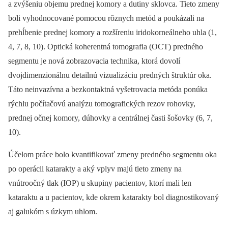
a zvýšeniu objemu prednej komory a dutiny sklovca. Tieto zmeny
boli vyhodnocované pomocou rôznych metód a poukázali na
prehĺbenie prednej komory a rozšíreniu iridokorneálneho uhla (1,
4, 7, 8, 10). Optická koherentná tomografia (OCT) predného
segmentu je nová zobrazovacia technika, ktorá dovolí
dvojdimenzionálnu detailnú vizualizáciu predných štruktúr oka.
Táto neinvazívna a bezkontaktná vyšetrovacia metóda ponúka
rýchlu počítačovú analýzu tomografických rezov rohovky,
prednej očnej komory, dúhovky a centrálnej časti šošovky (6, 7,
10).
Účelom práce bolo kvantifikovať zmeny predného segmentu oka
po operácii katarakty a aký vplyv majú tieto zmeny na
vnútroočný tlak (IOP) u skupiny pacientov, ktorí mali len
kataraktu a u pacientov, kde okrem katarakty bol diagnostikovaný
aj galukóm s úzkym uhlom.