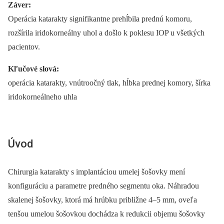
Záver:
Operácia katarakty signifikantne prehĺbila prednú komoru,
rozšírila iridokorneálny uhol a došlo k poklesu IOP u všetkých
pacientov.
Kľučové slová:
operácia katarakty, vnútroočný tlak, hĺbka prednej komory, šírka
iridokorneálneho uhla
Úvod
Chirurgia katarakty s implantáciou umelej šošovky mení
konfiguráciu a parametre predného segmentu oka. Náhradou
skalenej šošovky, ktorá má hrúbku približne 4–5 mm, oveľa
tenšou umelou šošovkou dochádza k redukcii objemu šošovky