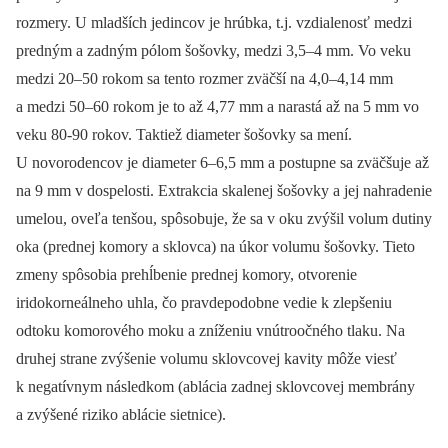
rozmery. U mladších jedincov je hrúbka, t.j. vzdialenosť medzi
predným a zadným pólom šošovky, medzi 3,5–4 mm. Vo veku
medzi 20–50 rokom sa tento rozmer zväčší na 4,0–4,14 mm
a medzi 50–60 rokom je to až 4,77 mm a narastá až na 5 mm vo
veku 80-90 rokov. Taktiež diameter šošovky sa mení.
U novorodencov je diameter 6–6,5 mm a postupne sa zväčšuje až
na 9 mm v dospelosti. Extrakcia skalenej šošovky a jej nahradenie
umelou, oveľa tenšou, spôsobuje, že sa v oku zvýšil volum dutiny
oka (prednej komory a sklovca) na úkor volumu šošovky. Tieto
zmeny spôsobia prehĺbenie prednej komory, otvorenie
iridokorneálneho uhla, čo pravdepodobne vedie k zlepšeniu
odtoku komorového moku a zníženiu vnútroočného tlaku. Na
druhej strane zvýšenie volumu sklovcovej kavity môže viesť
k negatívnym následkom (ablácia zadnej sklovcovej membrány
a zvýšené riziko ablácie sietnice).