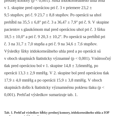
prednej komory (p < 0,001). Šírka iridokorneálneho uhla bola
v 1. skupine pred operáciou pri č. 3 v priemere 23,2 ±
9,5 stupňov, pri č. 9 23,7 ± 8,8 stupňov. Po operácii sa uhol
prehĺbil na 35,5 ± 6,8° pri č. 3 a 36,47 ± 7,9° pri č. 9. V skupine
pacientov s glaukómom mal pred operáciou uhol pri č. 3 šírku
18,5 ± 10,0° a pri č. 9 20,3 ± 10,2°. Po operácii sa prehĺbil pri
č. 3 na 31,7 ± 7,0 stupňa a pri č. 9 na 34,6 ± 7,6 stupňov.
Výsledky šírky iridokorneálneho uhla pred a po operácii sú
v oboch skupinách štatisticky významné (p < 0,001). Vnútroočný
tlak pred operáciou bol v 1. skupine 14,8 ± 3,6mmHg, po
operácii 13,3 ± 2,9 mmHg. V 2. skupine bol pred operáciou tlak
17,9 ± 4,0 mmHg a po operácii 15,9 ± 3,8 mmHg. V oboch
skupinách došlo k štatisticky významnému poklesu tlaku (p <
0,001). Prehľad výsledkov sumarizuje tab. 1.
Tab. 1. Prehľad výsledkov hĺbky prednej komory, iridokorneálneho uhla a IOP