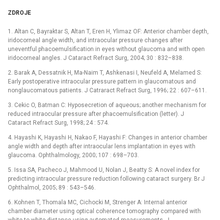
ZDROJE
1. Altan C, Bayraktar S, Altan T, Eren H, Ylimaz OF: Anterior chamber depth,
iridocorneal angle width, and intraocular pressure changes after
uneventful phacoemulsification in eyes without glaucoma and with open
iridocorneal angles. J Cataract Refract Surg, 2004; 30 : 832–838.
2. Barak A, Dessatnik H, Ma-Naim T, Ashkenasi I, Neufeld A, Melamed S:
Early postoperative intraocular pressure pattern in glaucomatous and
nonglaucomatous patients. J Catraract Refract Surg, 1996; 22 : 607–611.
3. Cekic O, Batman C: Hyposecretion of aqueous; another mechanism for
reduced intraocular pressure after phacoemulsification (letter). J
Cataract Refract Surg, 1998; 24 : 574.
4. Hayashi K, Hayashi H, Nakao F, Hayashi F: Changes in anterior chamber
angle width and depth after intraocular lens implantation in eyes with
glaucoma. Ophthalmology, 2000; 107 : 698–703.
5. Issa SA, Pacheco J, Mahmood U, Nolan J, Beatty S: A novel index for
predicting intraocular pressure reduction following cataract surgery. Br J
Ophthalmol, 2005; 89 : 543–546.
6. Kohnen T, Thomala MC, Cichocki M, Strenger A: Internal anterior
chamber diameter using optical coherence tomography compared with
white-to-white distance using automated measurements. J