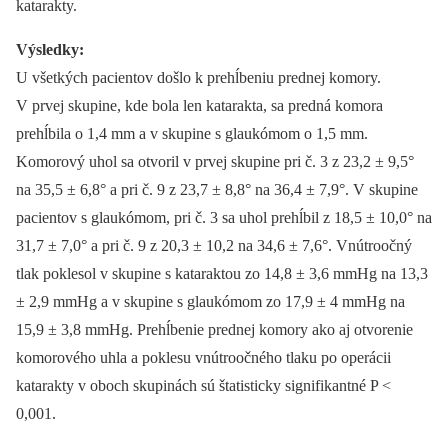
katarakty.
Výsledky:
U všetkých pacientov došlo k prehĺbeniu prednej komory.
V prvej skupine, kde bola len katarakta, sa predná komora
prehĺbila o 1,4 mm a v skupine s glaukómom o 1,5 mm.
Komorový uhol sa otvoril v prvej skupine pri č. 3 z 23,2 ± 9,5°
na 35,5 ± 6,8° a pri č. 9 z 23,7 ± 8,8° na 36,4 ± 7,9°. V skupine
pacientov s glaukómom, pri č. 3 sa uhol prehĺbil z 18,5 ± 10,0° na
31,7 ± 7,0° a pri č. 9 z 20,3 ± 10,2 na 34,6 ± 7,6°. Vnútroočný
tlak poklesol v skupine s kataraktou zo 14,8 ± 3,6 mmHg na 13,3
± 2,9 mmHg a v skupine s glaukómom zo 17,9 ± 4 mmHg na
15,9 ± 3,8 mmHg. Prehĺbenie prednej komory ako aj otvorenie
komorového uhla a poklesu vnútroočného tlaku po operácii
katarakty v oboch skupinách sú štatisticky signifikantné P <
0,001.