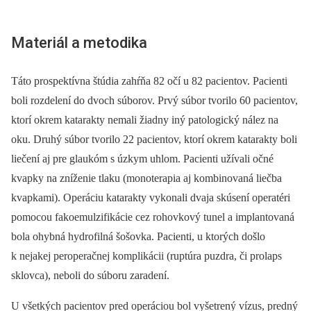
Materiál a metodika
Táto prospektívna štúdia zahŕňa 82 očí u 82 pacientov. Pacienti
boli rozdelení do dvoch súborov. Prvý súbor tvorilo 60 pacientov,
ktorí okrem katarakty nemali žiadny iný patologický nález na
oku. Druhý súbor tvorilo 22 pacientov, ktorí okrem katarakty boli
liečení aj pre glaukóm s úzkym uhlom. Pacienti užívali očné
kvapky na zníženie tlaku (monoterapia aj kombinovaná liečba
kvapkami). Operáciu katarakty vykonali dvaja skúsení operatéri
pomocou fakoemulzifikácie cez rohovkový tunel a implantovaná
bola ohybná hydrofilná šošovka. Pacienti, u ktorých došlo
k nejakej peroperačnej komplikácii (ruptúra puzdra, či prolaps
sklovca), neboli do súboru zaradení.
U všetkých pacientov pred operáciou bol vyšetrený vízus, predný