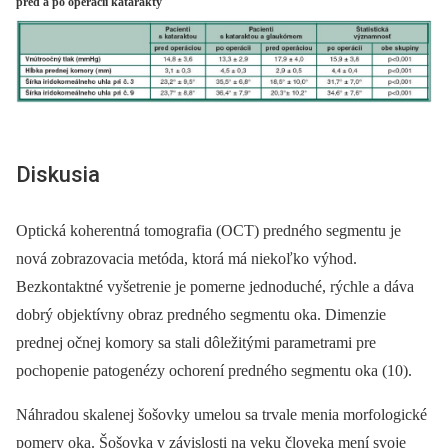
pred a po operácii katarakty
Diskusia
Optická koherentná tomografia (OCT) predného segmentu je
nová zobrazovacia metóda, ktorá má niekoľko výhod.
Bezkontaktné vyšetrenie je pomerne jednoduché, rýchle a dáva
dobrý objektívny obraz predného segmentu oka. Dimenzie
prednej očnej komory sa stali dôležitými parametrami pre
pochopenie patogenézy ochorení predného segmentu oka (10).
Náhradou skalenej šošovky umelou sa trvale menia morfologické
pomery oka. Šošovka v závislosti na veku človeka mení svoje