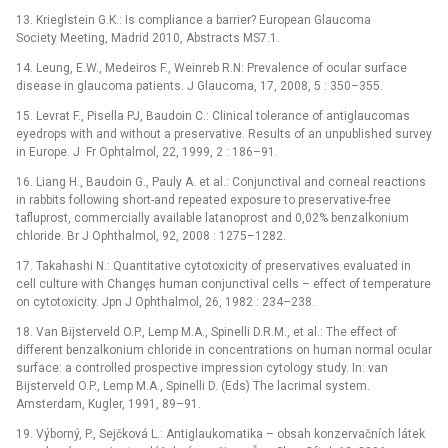
13. Krieglstein G.K.: Is compliance a barrier? European Glaucoma
Society Meeting, Madrid 2010, Abstracts MS7.1.
14. Leung, E.W., Medeiros F., Weinreb R.N: Prevalence of ocular surface
disease in glaucoma patients. J Glaucoma, 17, 2008, 5 : 350–355.
15. Levrat F., Pisella PJ, Baudoin C.: Clinical tolerance of antiglaucomas
eyedrops with and without a preservative. Results of an unpublished survey
in Europe. J Fr Ophtalmol, 22, 1999, 2 : 186–91.
16. Liang H., Baudoin G., Pauly A. et al.: Conjunctival and corneal reactions
in rabbits following short-and repeated exposure to preservative-free
tafluprost, commercially available latanoprost and 0,02% benzalkonium
chloride. Br J Ophthalmol, 92, 2008 : 1275–1282.
17. Takahashi N.: Quantitative cytotoxicity of preservatives evaluated in
cell culture with Changęs human conjunctival cells –⁠ effect of temperature
on cytotoxicity. Jpn J Ophthalmol, 26, 1982 : 234–238.
18. Van Bijsterveld O.P., Lemp M.A., Spinelli D.R.M., et al.: The effect of
different benzalkonium chloride in concentrations on human normal ocular
surface: a controlled prospective impression cytology study. In: van
Bijsterveld O.P., Lemp M.A., Spinelli D. (Eds) The lacrimal system.
Amsterdam, Kugler, 1991, 89–91.
19. Výborný, P., Sejčková L.: Anti­glauko­matika –⁠ obsah konzervačních látek