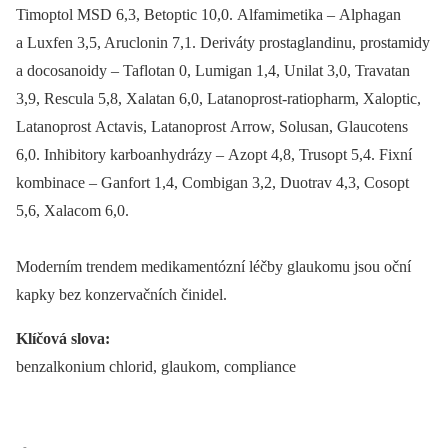
Timoptol MSD 6,3, Betoptic 10,0. Alfamimetika –⁠ Alphagan
a Luxfen 3,5, Aruclonin 7,1. Deriváty prostaglandinu, prostamidy
a docosanoidy –⁠ Taflotan 0, Lumigan 1,4, Unilat 3,0, Travatan
3,9, Rescula 5,8, Xalatan 6,0, Latanoprost-ratiopharm, Xaloptic,
Latanoprost Actavis, Latanoprost Arrow, Solusan, Glaucotens
6,0. Inhibitory karboanhydrázy –⁠ Azopt 4,8, Trusopt 5,4. Fixní
kombinace –⁠ Ganfort 1,4, Combigan 3,2, Duotrav 4,3, Cosopt
5,6, Xalacom 6,0.
Moderním trendem medikamentózní léčby glaukomu jsou oční
kapky bez konzervačních činidel.
Klíčová slova:
benzalkonium chlorid, glaukom, compliance