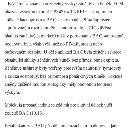
a BAC byl zaznamenán zřetelný výskyt zánětlivých buněk. FCM
ukázala vysokou expresi CPS45+ a TNRF1+ u skupiny po
aplikaci latanoprostu a BAC ve srovnání s PF-tafluprostem
a pufrovaným roztokem. Po latanoprostu byla CIC zjištěná
hladina zánětlivých markerů nižší v porovnání s BAC samostatně
podaným, byla však vyšší než po PF-tafluprostu nebo
pufrovaném roztoku. U očí s aplikací BAC byla zjištěna sekrece
obsahující shluky zánětlivých buněk bez příměsi buněk epitelu.
Zánětlivé infiltráty byly tvořeny především neutrofily, lymfocyty
a zřídka eosinofily, bez přítomnosti pohárkových buněk. Toxické
změny zjištěné imunohistologicky měly obdobnou tendenci
výskytu.
Molekula prostaglandinů se zdá mít protektivní účinek vůči
toxicitě BAC (10,16).
Betablokátory s BAC působí kondenzaci chromatinových jader