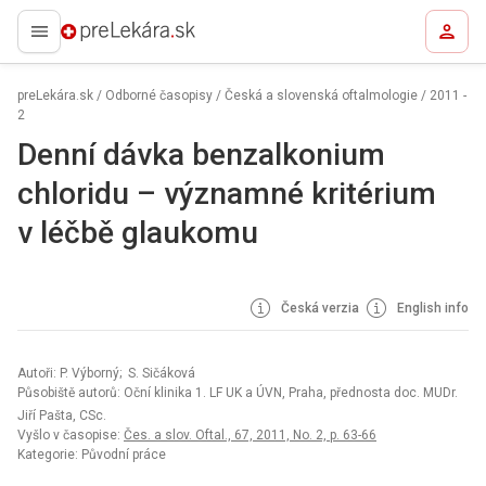
preLekára.sk
preLekára.sk
/
Odborné časopisy
/
Česká a slovenská oftalmologie
/
2011 -
2
Denní dávka benzalkonium
chloridu – významné kritérium
v léčbě glaukomu
Česká verzia
English info
Autoři: P. Výborný; S. Sičáková
Působiště autorů: Oční klinika 1. LF UK a ÚVN, Praha, přednosta doc. MUDr.
Jiří Pašta, CSc.
Vyšlo v časopise:
Čes. a slov. Oftal., 67, 2011, No. 2, p. 63-66
Kategorie: Původní práce