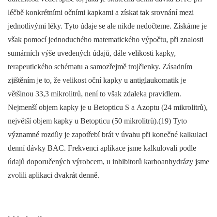
léčbě konkrétními očními kapkami a získat tak srovnání mezi
jednotlivými léky. Tyto údaje se ale nikde nedočteme. Získáme je
však pomocí jednoduchého matematického výpočtu, při znalosti
sumárních výše uvedených údajů, dále velikosti kapky,
terapeutického schématu a samozřejmě trojčlenky. Zásadním
zjištěním je to, že velikost oční kapky u antiglaukomatik je
většinou 33,3 mikrolitrů, není to však zdaleka pravidlem.
Nejmenší objem kapky je u Betopticu S a Azoptu (24 mikrolitrů),
největší objem kapky u Betopticu (50 mikrolitrů).(19) Tyto
významné rozdíly je zapotřebí brát v úvahu při konečné kalkulaci
denní dávky BAC. Frekvenci aplikace jsme kalkulovali podle
údajů doporučených výrobcem, u inhibitorů karboanhydrázy jsme
zvolili aplikaci dvakrát denně.