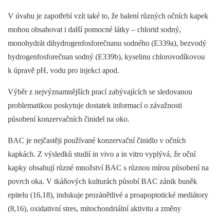
V úvahu je zapotřebí vzít také to, že balení různých očních kapek
mohou obsahovat i další pomocné látky –⁠ chlorid sodný,
monohydrát dihydrogenfosforečnanu sodného (E339a), bezvodý
hydrogenfosforečnan sodný (E339b), kyselinu chlorovodíkovou
k úpravě pH, vodu pro injekci apod.
Výběr z nejvýznamnějších prací zabývajících se sledovanou
problematikou poskytuje dostatek informací o závažnosti
působení konzervačních činidel na oko.
BAC je nejčastěji používané konzervační činidlo v očních
kapkách. Z výsledků studií in vivo a in vitro vyplývá, že oční
kapky obsahují různé množství BAC s různou mírou působení na
povrch oka. V tkáňových kulturách působí BAC zánik buněk
epitelu (16,18), indukuje prozánětlivé a proapoptotické mediátory
(8,16), oxidativní stres, mitochondriální aktivitu a změny