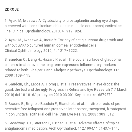
ZDROJE
1. Ayaki M, Iwasawa A: Cytotoxicity of prosta­glandin analog eye drops
preserved with benzalkonium chloride in multiple corneoconjunctival cell
line. Cli­nical Ophthalmology, 2010, 4 : 919–924.
2. Ayaki M., Iwasawa A., Inoue Y: Toxicity of antiglaucoma drugs with and
without BAK to cultured human corneal endothelial cells.
Clinical Ophthalmology 2010, 4 : 1217–1222.
3. Baudoin C., Liang H., Hazard P. et al.: The ocular surface of glaucoma
patients treated over the long term expresses inflammatory markers
related to both T‑helper 1 and T-helper 2 pathways. Ophthalmology, 115,
2008 : 109–115.
4. Baudoin, Ch., Labbe A., Homg L. et al: Preservatives in eye drops: the
good, the bad and the ugly. Progress in Retina and Eye Research (17 March
2010) doi:10.1016/j.preteyres.2010.03.001 Key: citeulike: 6879370.
5. Brasnu E., Brignole-Baudoin F., Rian­cho L. et al.: In vitro effects of pre­
servative-free tafluprost and pre­served latanoprost, travoprost, bima­toprost
in conjunctival epithelial cell line. Curr Eye Res, 33, 2008 : 303–312.
6. Broadway D.C., Grierson I., O’Brien C., et al: Adverse effects of topical
antiglaucoma medication. Arch Ophthalmol, 112,1994,11 : 1437–1445.