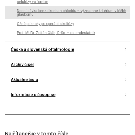
celulózy vo fornixe
Denní dávka benzalkonium chloridu – významné kritérium v léčbě
glaukomu
Očné príznaky po operácii skoliózy
Prof. MUDr. Zoltán Oláh, DrSc. – osemdesiatnik
Česká a slovenská oftalmologie
Archív čísel
Aktuálne číslo
Informácie o časopise
Najčítanejšie v tomto čísle