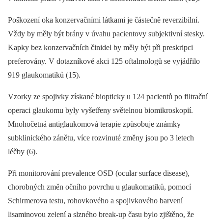
Poškození oka konzervačními látkami je částečně reverzibilní.
Vždy by měly být brány v úvahu pacientovy subjektivní stesky.
Kapky bez konzervačních činidel by měly být při preskripci
preferovány. V dotazníkové akci 125 oftalmologů se vyjádřilo
919 glaukomatiků (15).
Vzorky ze spojivky získané biopticky u 124 pacientů po filtrační
operaci glaukomu byly vyšetřeny světelnou biomikroskopií.
Mnohočetná antiglaukomová terapie způsobuje známky
subklinického zánětu, více rozvinuté změny jsou po 3 letech
léčby (6).
Při monitorování prevalence OSD (ocular surface disease),
chorobných změn očního povrchu u glaukomatiků, pomocí
Schirmerova testu, rohovkového a spojivkového barvení
lisaminovou zelení a slzného break-up času bylo zjištěno, že