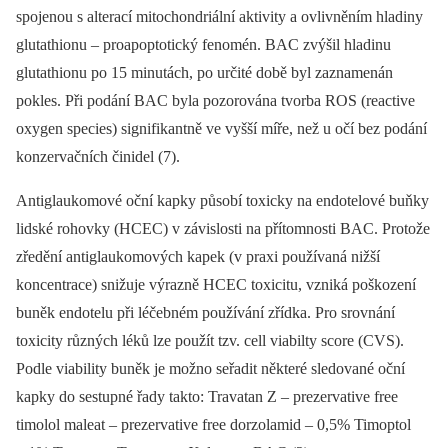
spojenou s alterací mitochondriální aktivity a ovlivněním hladiny
glutathionu –⁠ proapoptotický fenomén. BAC zvýšil hladinu
glutathionu po 15 minutách, po určité době byl zaznamenán
pokles. Při podání BAC byla pozorována tvorba ROS (reactive
oxygen species) signifikantně ve vyšší míře, než u očí bez podání
konzervačních činidel (7).
Antiglaukomové oční kapky působí toxicky na endotelové buňky
lidské rohovky (HCEC) v závislosti na přítomnosti BAC. Protože
zředění antiglaukomových kapek (v praxi používaná nižší
koncentrace) snižuje výrazně HCEC toxicitu, vzniká poškození
buněk endotelu při léčebném používání zřídka. Pro srovnání
toxicity různých léků lze použít tzv. cell viabilty score (CVS).
Podle viability buněk je možno seřadit některé sledované oční
kapky do sestupné řady takto: Travatan Z –⁠ prezervative free
timolol maleat –⁠ prezervative free dorzolamid –⁠ 0,5% Timoptol