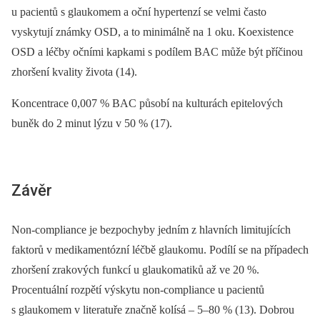
u pacientů s glaukomem a oční hypertenzí se velmi často
vyskytují známky OSD, a to minimálně na 1 oku. Koexistence
OSD a léčby očními kapkami s podílem BAC může být příčinou
zhoršení kvality života (14).
Koncentrace 0,007 % BAC působí na kulturách epitelových
buněk do 2 minut lýzu v 50 % (17).
Závěr
Non-compliance je bezpochyby jedním z hlavních limitujících
faktorů v medikamentózní léčbě glaukomu. Podílí se na případech
zhoršení zrakových funkcí u glaukomatiků až ve 20 %.
Procentuální rozpětí výskytu non-compliance u pacientů
s glaukomem v literatuře značně kolísá –⁠ 5–80 % (13). Dobrou