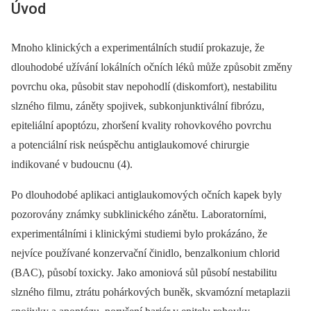
Úvod
Mnoho klinických a experimentálních studií prokazuje, že
dlouhodobé užívání lokálních očních léků může způsobit změny
povrchu oka, působit stav nepohodlí (diskomfort), nestabilitu
slzného filmu, záněty spojivek, subkonjunktivální fibrózu,
epiteliální apoptózu, zhoršení kvality rohovkového povrchu
a potenciální risk neúspěchu antiglaukomové chirurgie
indikované v budoucnu (4).
Po dlouhodobé aplikaci antiglaukomových očních kapek byly
pozorovány známky subklinického zánětu. Laboratorními,
experimentálními i klinickými stu­die­mi bylo prokázáno, že
nejvíce používané konzervační činidlo, benzalkonium chlorid
(BAC), působí toxicky. Jako amoniová sůl působí nestabilitu
slzného filmu, ztrátu pohárkových buněk, skvamózní metaplazii