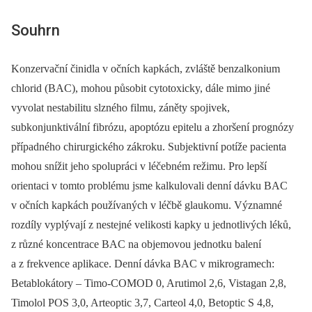
Souhrn
Konzervační činidla v očních kapkách, zvláště benzalkonium
chlorid (BAC), mohou působit cytotoxicky, dále mimo jiné
vyvolat nestabilitu slzného filmu, záněty spojivek,
subkonjunktivální fibrózu, apoptózu epitelu a zhoršení prognózy
případného chirurgického zákroku. Subjektivní potíže pacienta
mohou snížit jeho spolupráci v léčebném režimu. Pro lepší
orientaci v tomto problému jsme kalkulovali denní dávku BAC
v očních kapkách používaných v léčbě glaukomu. Významné
rozdíly vyplývají z nestejné velikosti kapky u jednotlivých léků,
z různé koncentrace BAC na objemovou jednotku balení
a z frekvence aplikace. Denní dávka BAC v mikrogramech:
Betablokátory –⁠ Timo-COMOD 0, Arutimol 2,6, Vistagan 2,8,
Timolol POS 3,0, Arteoptic 3,7, Carteol 4,0, Betoptic S 4,8,