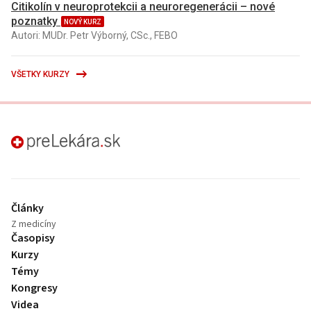
Citikolín v neuroprotekcii a neuroregenerácii – nové
poznatky
NOVÝ KURZ
Autori: MUDr. Petr Výborný, CSc., FEBO
VŠETKY KURZY
preLekára.sk
Články
Z medicíny
Časopisy
Kurzy
Témy
Kongresy
Videa