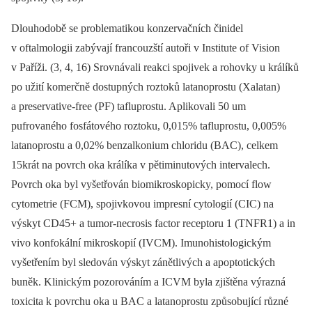
Dlouhodobě se problematikou konzervačních činidel
v oftalmologii zabývají francouzští autoři v Institute of Vision
v Paříži. (3, 4, 16) Srovnávali reakci spojivek a rohovky u králíků
po užití komerčně dostupných roztoků latanoprostu (Xalatan)
a preservative-free (PF) tafluprostu. Aplikovali 50 um
pufrovaného fosfátového roztoku, 0,015% tafluprostu, 0,005%
latanoprostu a 0,02% benzalkonium chloridu (BAC), celkem
15krát na povrch oka králíka v pětiminutových intervalech.
Povrch oka byl vyšetřován biomikroskopicky, pomocí flow
cytometrie (FCM), spojivkovou impresní cytologií (CIC) na
výskyt CD45+ a tumor-necrosis factor receptoru 1 (TNFR1) a in
vivo konfokální mikroskopií (IVCM). Imunohistologickým
vyšetřením byl sledován výskyt zánětlivých a apoptotických
buněk. Klinickým pozorováním a ICVM byla zjištěna výrazná
toxicita k povrchu oka u BAC a latanoprostu způsobující různé