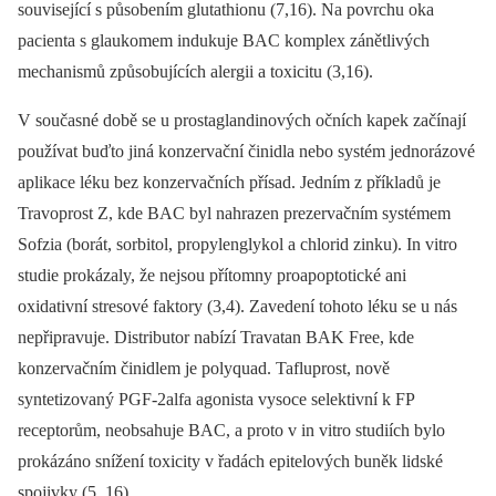
související s působením gluta­thionu (7,16). Na povrchu oka
pacienta s glaukomem indukuje BAC komplex zánětlivých
mechanismů způsobujících alergii a toxicitu (3,16).
V současné době se u prostaglandinových očních kapek začínají
používat buďto jiná konzervační činidla nebo systém jednorázové
aplikace léku bez konzervačních přísad. Jedním z příkladů je
Travoprost Z, kde BAC byl nahrazen prezervačním systémem
Sofzia (borát, sorbitol, propylenglykol a chlorid zinku). In vitro
studie prokázaly, že nejsou přítomny proapoptotické ani
oxidativní stresové faktory (3,4). Zavedení tohoto léku se u nás
nepřipravuje. Distributor nabízí Travatan BAK Free, kde
konzervačním činidlem je polyquad. Tafluprost, nově
syntetizovaný PGF-2alfa agonista vysoce selektivní k FP
receptorům, neobsahuje BAC, a proto v in vitro studiích bylo
prokázáno snížení toxicity v řadách epitelových buněk lidské
spojivky (5, 16).