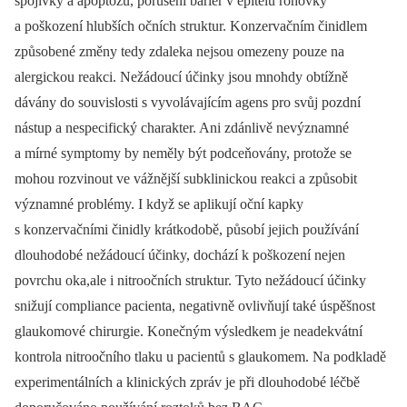
spojivky a apoptózu, porušení bariér v epitelu rohovky
a poškození hlubších očních struktur. Konzervačním činidlem
způsobené změny tedy zdaleka nejsou omezeny pouze na
alergickou reakci. Nežádoucí účinky jsou mnohdy obtížně
dávány do souvislosti s vyvolávajícím agens pro svůj pozdní
nástup a nespecifický charakter. Ani zdánlivě nevýznamné
a mírné symptomy by neměly být podceňovány, protože se
mohou rozvinout ve vážnější subklinickou reakci a způsobit
významné problémy. I když se aplikují oční kapky
s konzervačními činidly krátkodobě, působí jejich používání
dlouhodobé nežádoucí účinky, dochází k poškození nejen
povrchu oka,ale i nitroočních struktur. Tyto nežádoucí účinky
snižují compliance pacienta, negativně ovlivňují také úspěšnost
glaukomové chirurgie. Konečným výsledkem je neadekvátní
kontrola nitroočního tlaku u pacientů s glaukomem. Na podkladě
experimentálních a klinických zpráv je při dlouhodobé léčbě