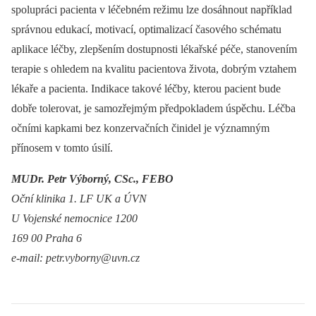
spolupráci pacienta v léčebném režimu lze dosáhnout například
správnou edukací, motivací, optimalizací časového schématu
aplikace léčby, zlepšením dostupnosti lékařské péče, stanovením
terapie s ohledem na kvalitu pacientova života, dobrým vztahem
lékaře a pacienta. Indikace takové léčby, kterou pacient bude
dobře tolerovat, je samozřejmým předpokladem úspěchu. Léčba
očními kapkami bez konzervačních činidel je významným
přínosem v tomto úsilí.
MUDr. Petr Výborný, CSc., FEBO
Oční klinika 1. LF UK a ÚVN
U Vojenské nemocnice 1200
169 00 Praha 6
e-mail: petr.vyborny@uvn.cz