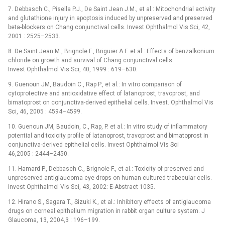
7. Debbasch C., Pisella P.J., De Saint Jean J.M., et al.: Mitochondrial activity
and glutathione injury in apoptosis induced by unpreserved and preserved
beta-blockers on Chang conjunctival cells. Invest Ophthalmol Vis Sci, 42,
2001 : 2525–2533.
8. De Saint Jean M., Brignole F., Briguier A.F. et al.: Effects of benzalkonium
chloride on growth and survival of Chang conjunctival cells.
Invest Ophthalmol Vis Sci, 40, 1999 : 619–630.
9. Guenoun JM, Baudoin C., Rap P., et al.: In vitro comparison of
cytoprotective and antioxidative effect of latanoprost, travoprost, and
bimatoprost on conjunctiva-derived epithelial cells. Invest. Ophthalmol Vis
Sci, 46, 2005 : 4594–4599.
10. Guenoun JM, Baudoin, C., Rap, P. et al.: In vitro study of inflammatory
potential and toxicity profile of latanoprost, travoprost and bimatoprost in
conjunctiva-derived epithelial cells. Invest Ophthalmol Vis Sci
46,2005 : 2444–2450.
11. Hamard P., Debbasch C., Brignole F., et al.: Toxicity of preserved and
unpreserved antiglaucoma eye drops on human cultured trabecular cells.
Invest Ophthalmol Vis Sci, 43, 2002: E-Abstract 1035.
12. Hirano S., Sagara T., Sizuki K., et al.: Inhibitory effects of antiglaucoma
drugs on corneal epithelium migration in rabbit organ culture system. J
Glaucoma, 13, 2004,3 : 196–199.