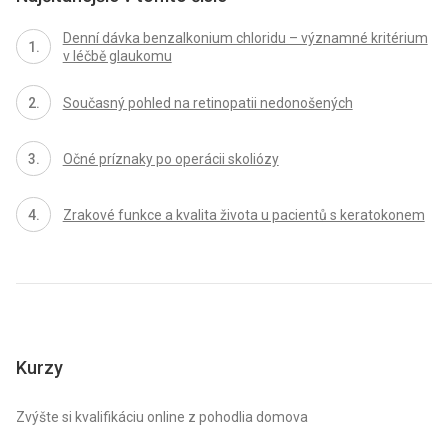
Denní dávka benzalkonium chloridu – významné kritérium
v léčbě glaukomu
Současný pohled na retinopatii nedonošených
Očné príznaky po operácii skoliózy
Zrakové funkce a kvalita života u pacientů s keratokonem
Kurzy
Zvýšte si kvalifikáciu online z pohodlia domova