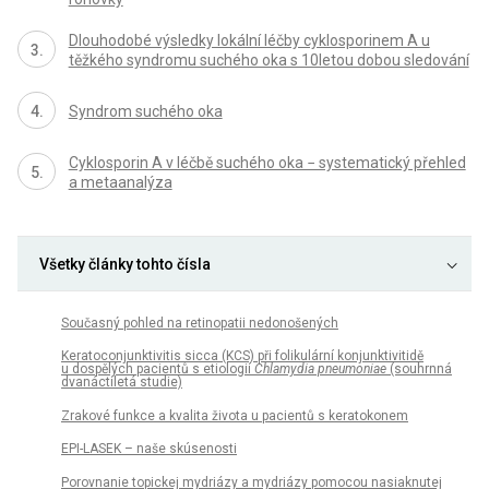
Dlouhodobé výsledky lokální léčby cyklosporinem A u
těžkého syndromu suchého oka s 10letou dobou sledování
Syndrom suchého oka
Cyklosporin A v léčbě suchého oka − systematický přehled
a metaanalýza
Všetky články tohto čísla
Současný pohled na retinopatii nedonošených
Keratoconjunktivitis sicca (KCS) při folikulární konjunktivitidě
u dospělých pacientů s etiologií
Chlamydia pneumoniae
(souhrnná
dvanáctiletá studie)
Zrakové funkce a kvalita života u pacientů s keratokonem
EPI-LASEK – naše skúsenosti
Porovnanie topickej mydriázy a mydriázy pomocou nasiaknutej