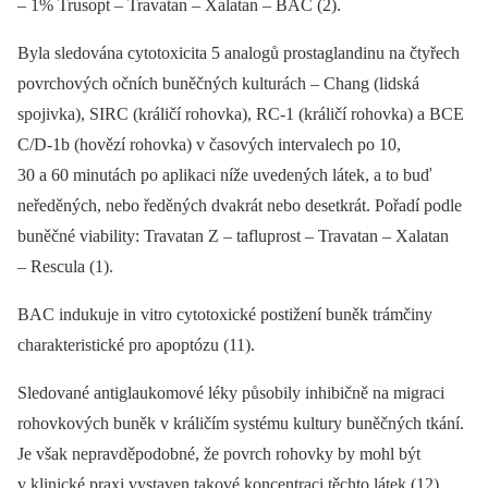
–⁠ 1% Trusopt –⁠ Travatan –⁠ Xalatan –⁠ BAC (2).
Byla sledována cytotoxicita 5 analogů prostaglandinu na čtyřech
povrchových očních buněčných kulturách –⁠ Chang (lidská
spojivka), SIRC (králičí rohovka), RC-1 (králičí rohovka) a BCE
C/D-1b (hovězí rohovka) v časových intervalech po 10,
30 a 60 minutách po aplikaci níže uvedených látek, a to buď
neředěných, nebo ředěných dvakrát nebo desetkrát. Pořadí podle
buněčné viability: Travatan Z –⁠ tafluprost –⁠ Travatan –⁠ Xalatan
–⁠ Rescula (1).
BAC indukuje in vitro cytotoxické postižení buněk trámčiny
charakteristické pro apoptózu (11).
Sledované antiglaukomové léky působily inhibičně na migraci
rohovkových buněk v králičím systému kultury buněčných tkání.
Je však nepravděpodobné, že povrch rohovky by mohl být
v klinické praxi vystaven takové koncentraci těchto látek (12).