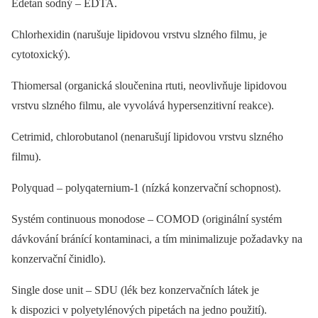
Edetan sodný –⁠ EDTA.
Chlorhexidin (narušuje lipidovou vrstvu slzného filmu, je
cytotoxický).
Thiomersal (organická sloučenina rtuti, neovlivňuje lipidovou
vrstvu slzného filmu, ale vyvolává hypersenzitivní reakce).
Cetrimid, chlorobutanol (nenarušují lipidovou vrstvu slzného
filmu).
Polyquad –⁠ polyqaternium-1 (nízká konzervační schopnost).
Systém continuous monodose –⁠ COMOD (originální systém
dávkování bránící kontaminaci, a tím minimalizuje požadavky na
konzervační činidlo).
Single dose unit –⁠ SDU (lék bez konzervačních látek je
k dispozici v polyetylénových pipetách na jedno použití).