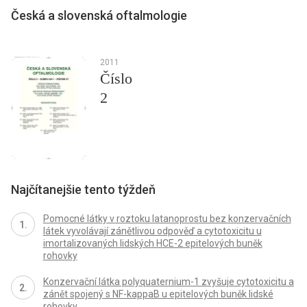
Česká a slovenská oftalmologie
2011
Číslo
2
Najčítanejšie tento týždeň
Pomocné látky v roztoku latanoprostu bez konzervačních
látek vyvolávají zánětlivou odpověď a cytotoxicitu u
imortalizovaných lidských HCE-2 epitelových buněk
rohovky
Konzervační látka polyquaternium-1 zvyšuje cytotoxicitu a
zánět spojený s NF-kappaB u epitelových buněk lidské
rohovky