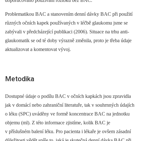
doporučováno používání roztoků bez BAC.
Problematikou BAC a stanovením denní dávky BAC při použití
různých očních kapek používaných v léčbě glaukomu jsme se
zabývali v předcházející publikaci (2006). Situace na trhu anti­
glaukomatik se od té doby výrazně změnila, proto je třeba údaje
aktualizovat a komentovat vývoj.
Metodika
Dostupné údaje o podílu BAC v očních kapkách jsou zpravidla
jak v domácí nebo zahraniční literatuře, tak v souhrnných údajích
o léku (SPC) uváděny ve formě koncentrace BAC na jednotku
objemu (ml). Z této informace zjistíme, kolik BAC je
v příslušném balení léku. Pro pacienta i lékaře je ovšem zásadní
důležitosti vědět spíše to, jaká je skutečná denní dávka BAC při