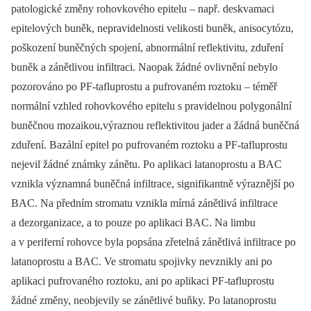
patologické změny rohovkového epitelu –⁠ např. deskvamaci
epitelových buněk, nepravidelnosti velikosti buněk, anisocytózu,
poškození buněčných spojení, abnormální reflektivitu, zduření
buněk a zánětlivou infiltraci. Naopak žádné ovlivnění nebylo
pozorováno po PF-tafluprostu a pufrovaném roztoku –⁠ téměř
normální vzhled rohovkového epitelu s pravidelnou polygonální
buněčnou mozaikou,výraznou reflektivitou jader a žádná buněčná
zduření. Bazální epitel po pufrovaném roztoku a PF-tafluprostu
nejevil žádné známky zánětu. Po aplikaci latanoprostu a BAC
vznikla významná buněčná infiltrace, signifikantně výraznější po
BAC. Na předním stromatu vznikla mírná zánětlivá infiltrace
a dezorganizace, a to pouze po aplikaci BAC. Na limbu
a v periferní rohovce byla popsána zřetelná zánětlivá infiltrace po
latanoprostu a BAC. Ve stromatu spojivky nevznikly ani po
aplikaci pufrovaného roztoku, ani po aplikaci PF-tafluprostu
žádné změny, neobjevily se zánětlivé buňky. Po latanoprostu