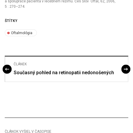
a spolupráce pacienta v léčebném režimu. Čes Slov Oftal, 62, 2006,
5 : 270–274.
ŠTÍTKY
Oftalmológia
ČLÁNEK
Současný pohled na retinopatii nedonošených
ČLÁNOK VYŠIEL V ČASOPISE