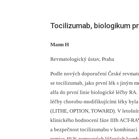
Tocilizumab, biologikum pr
Mann H
Revmatologický ústav, Praha
Podle nových doporučení České revmatol
se tocilizumab, jako první lék s jiným
alfa do první linie biologické léčby RA
léčby chorobu-modifikujícími léky byla
(LITHE, OPTION, TOWARD). V letošním 
klinického hodnocení fáze IIIb ACT-RA
a bezpečnost tocilizumabu v kombinaci 
remise 40 % nemocných léčených komb