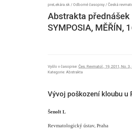
preLekára.sk
/
Odborné časopisy
/
Česká revmat
Abstrakta přednášek
SYMPOSIA, MĚŘÍN, 1
Vyšlo v časopise:
Čes. Revmatol., 19, 2011, No. 3,
Kategorie: Abstrakta
Vývoj poškození kloubu u
Šenolt L
Revmatologický ústav, Praha