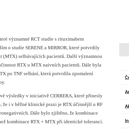
teré významné RCT studie s rituximabem
evším o studie SERENE a MIRROR, které potvrdily
át (MTX) selhávajících pacientů. Další významnou
 účinnost RTX u MTX naivních pacientů. Dále byla
RTX po TNF selhání, která potvrdila zpomalení
Č
by.
Ar
své výsledky v iniciativě CERRERA, které přinesly
 že i v běžné klinické praxi je RTX účinnější u RF
A
éronegativních. Dále bylo zjištěno, že kombinace
I
než kombinace RTX + MTX při identické toleranci.