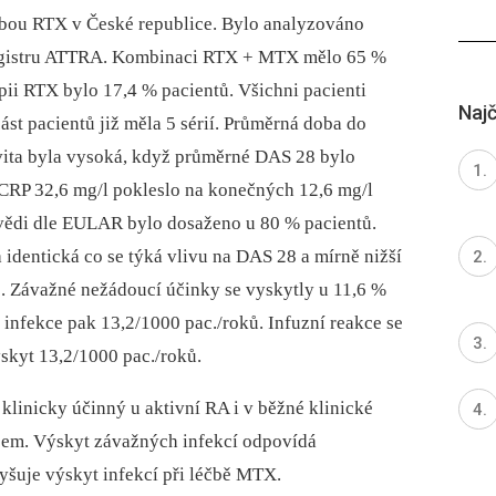
éčbou RTX v České republice. Bylo analyzováno
egistru ATTRA. Kombinaci RTX + MTX mělo 65 %
ii RTX bylo 17,4 % pacientů. Všichni pacienti
Najč
ást pacientů již měla 5 sérií. Průměrná doba do
tivita byla vysoká, když průměrné DAS 28 bylo
ní CRP 32,6 mg/l pokleslo na konečných 12,6 mg/l
ědi dle EULAR bylo dosaženo u 80 % pacientů.
 identická co se týká vlivu na DAS 28 a mírně nižší
ze. Závažné nežádoucí účinky se vyskytly u 11,6 %
 infekce pak 13,2/1000 pac./roků. Infuzní reakce se
skyt 13,2/1000 pac./roků.
linicky účinný u aktivní RA i v běžné klinické
asem. Výskyt závažných infekcí odpovídá
yšuje výskyt infekcí při léčbě MTX.