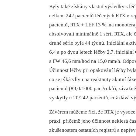
Byly také získány vlastní výsledky s l
celkem 242 pacientů léčených RTX v r
pacientů, RTX + LEF 13 %, na monoterap
absolvovali minimálně 1 sérii RTX, ale č
druhé série byla 44 týdnů. Iniciální ak
6,4 a po dvou letech léčby 2,7, iniciál
a FW 46,6 mm/hod na 15,0 mm/h. Odpov
Účinnost léčby při opakování léčby byla
co se týká vlivu na reaktanty akutní fá
pacientů (89,0/1000 pac./roků), závažné
vyskytly u 20/242 pacientů, což dává vý
Závěrem můžeme říci, že RTX je vysoce k
praxi, přičemž jeho účinnost neklesá č
zkušenostem ostatních registrů a nepřev