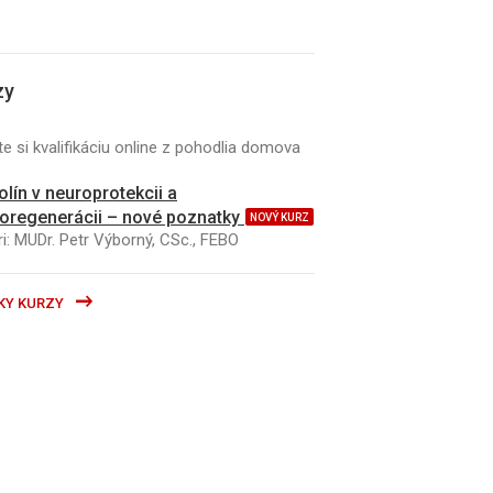
zy
e si kvalifikáciu online z pohodlia domova
kolín v neuroprotekcii a
oregenerácii – nové poznatky
NOVÝ KURZ
i: MUDr. Petr Výborný, CSc., FEBO
KY KURZY