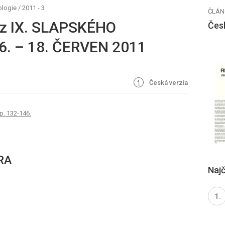
ologie
/
2011 - 3
ČLÁN
 z IX. SLAPSKÉHO
Čes
6. – 18. ČERVEN 2011
Česká verzia
 p. 132-146.
 RA
Najč