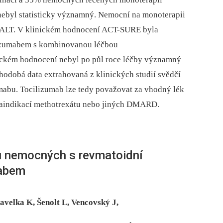
nebyl statisticky významný. Nemocní na monoterapii
e ALT. V klinickém hodnocení ACT-SURE byla
lizumabem s kombinovanou léčbou
ckém hodnocení nebyl po půl roce léčby významný
hodobá data extrahovaná z klinických studií svědčí
umabu. Tocilizumab lze tedy považovat za vhodný lék
traindikací methotrexátu nebo jiných DMARD.
u nemocných s revmatoidní
mabem
Pavelka K, Šenolt L, Vencovský J,