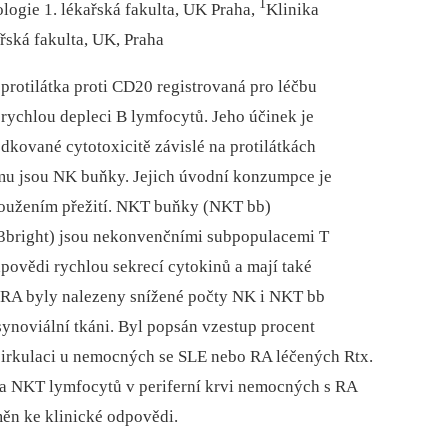
1
logie 1. lékařská fakulta, UK Praha,
Klinika
řská fakulta, UK, Praha
protilátka proti CD20 registrovaná pro léčbu
 rychlou depleci B lymfocytů. Jeho účinek je
dkované cytotoxicitě závislé na protilátkách
u jsou NK buňky. Jejich úvodní konzumpce je
loužením přežití. NKT buňky (NKT bb)
3bright) jsou nekonvenčními subpopulacemi T
povědi rychlou sekrecí cytokinů a mají také
 RA byly nalezeny snížené počty NK i NKT bb
 synoviální tkáni. Byl popsán vzestup procent
cirkulaci u nemocných se SLE nebo RA léčených Rtx.
K a NKT lymfocytů v periferní krvi nemocných s RA
měn ke klinické odpovědi.