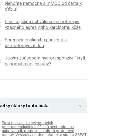
Nehoňte nemocné s mMCC od čerta k
ďáblu!
První a jediná schválená imunoterapie
vzácného agresivního karcinomu kůže
Screening malignit u pacientů s
dermatomyozitidou
Jakým způsobem hydroresponzivní krytí
napomáhá hojení rány?
etky články tohto čísla
Prevence vzniku nežádoucích
gastrointestinálních účinků nesteroidních
antirevmatik pomocí inhibitorů protonové
pumpy. Výsledky epidemiologické studie GREAT