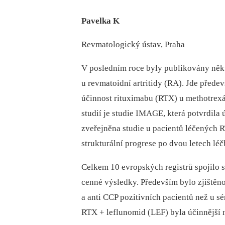
Pavelka K
Revmatologický ústav, Praha
V posledním roce byly publikovány něk
u revmatoidní artritidy (RA). Jde před
účinnost rituximabu (RTX) u methotrex
studií je studie IMAGE, která potvrdila
zveřejněna studie u pacientů léčených 
strukturální progrese po dvou letech léč
Celkem 10 evropských registrů spojilo 
cenné výsledky. Především bylo zjištěno,
a anti CCP pozitivních pacientů než u s
RTX + leflunomid (LEF) byla účinnější 