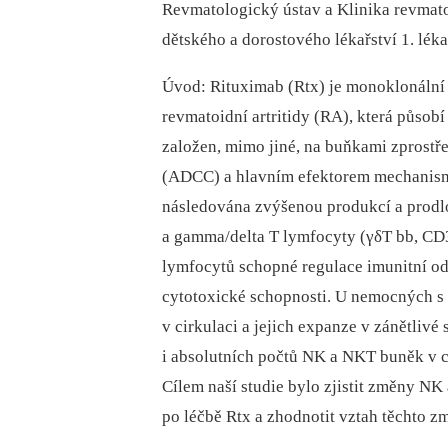
Revmatologický ústav a Klinika revmato
dětského a dorostového lékařství 1. léka
Úvod: Rituximab (Rtx) je monoklonální 
revmatoidní artritidy (RA), která působí
založen, mimo jiné, na buňkami zprostře
(ADCC) a hlavním efektorem mechanism
následována zvýšenou produkcí a prod
a gamma/delta T lymfocyty (γδT bb, CD
lymfocytů schopné regulace imunitní od
cytotoxické schopnosti. U nemocných s
v cirkulaci a jejich expanze v zánětlivé
i absolutních počtů NK a NKT buněk v 
Cílem naší studie bylo zjistit změny N
po léčbě Rtx a zhodnotit vztah těchto z