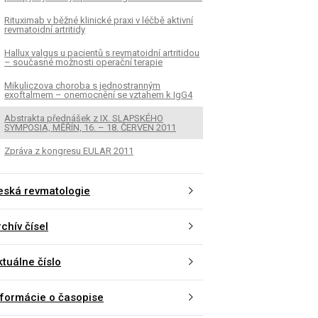
Rituximab v běžné klinické praxi v léčbě aktivní
revmatoidní artritidy
Hallux valgus u pacientů s revmatoidní artritidou
– současné možnosti operační terapie
Mikuliczova choroba s jednostranným
exoftalmem – onemocnění se vztahem k IgG4
Abstrakta přednášek z IX. SLAPSKÉHO
SYMPOSIA, MĚŘÍN, 16. – 18. ČERVEN 2011
Zpráva z kongresu EULAR 2011
eská revmatologie
chív čísel
ktuálne číslo
nformácie o časopise