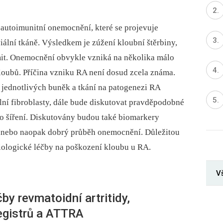
 autoimunitní onemocnění, které se projevuje
iální tkáně. Výsledkem je zúžení kloubní štěrbiny,
mit. Onemocnění obvykle vzniká na několika málo
kloubů. Příčina vzniku RA není dosud zcela známa.
i jednotlivých buněk a tkání na patogenezi RA
ální fibroblasty, dále bude diskutovat pravděpodobné
o šíření. Diskutovány budou také biomarkery
anebo naopak dobrý průběh onemocnění. Důležitou
biologické léčby na poškození kloubu u RA.
Vš
by revmatoidní artritidy,
egistrů a ATTRA