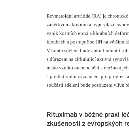
Revmatoidní artritida (RA) je chronické
zánětlivou aktivitou a hyperplazií synov
vznik kostních erozí a kloubních defor
kloubech a postupně se šíří na většinu 
V tomto sdělení bude autor hodnotit rol
s důrazem na cirkulující aktivní synovi
místo vzniku onemocnění a možnost jeh
s prediktivním významem pro progresi 
součástí sdělení bude posouzení vlivu 
Rituximab v běžné praxi léč
zkušenosti z evropských r