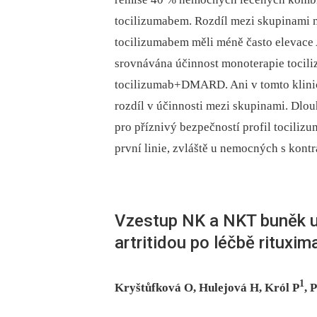
tocilizumabem. Rozdíl mezi skupinami 
tocilizumabem měli méně často elevac
srovnávána účinnost monoterapie toci
tocilizumab+DMARD. Ani v tomto klini
rozdíl v účinnosti mezi skupinami. Dlou
pro příznivý bezpečností profil tociliz
první linie, zvláště u nemocných s kon
Vzestup NK a NKT buněk 
artritidou po léčbě rituxi
1
Kryštůfková O, Hulejová H, Król P
, 