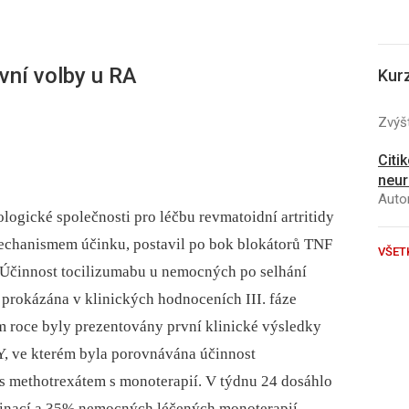
vní volby u RA
Kur
Zvýšt
Citi
neur
Autor
ogické společnosti pro léčbu revmatoidní artritidy
 mechanismem účinku, postavil po bok blokátorů TNF
VŠET
. Účinnost tocilizumabu u nemocných po selhání
 prokázána v klinických hodnoceních III. fáze
roce byly prezentovány první klinické výsledky
Y, ve kterém byla porovnávána účinnost
s methotrexátem s monoterapií. V týdnu 24 dosáhlo
inací a 35% nemocných léčených monoterapií