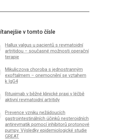
ítanejšie v tomto čísle
Hallux valgus u pacientů s revmatoidní
artritidou – současné možnosti operační
terapie
Mikuliczova choroba s jednostranným
exoftalmem – onemocnění se vztahem
k IgG4
Rituximab v běžné klinické praxi v léčbě
aktivní revmatoidní artritidy
Prevence vzniku nežádoucích
gastrointestinálních účinků nesteroidních
antirevmatik pomocí inhibitorů protonové
pumpy. Výsledky epidemiologické studie
GREAT