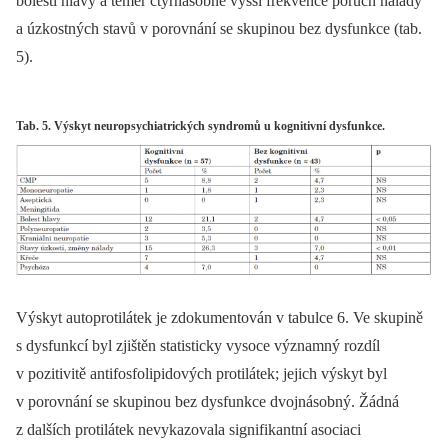
bolestí hlavy a téměř čtyřnásobně vyšší frekvence poruch nálady
a úzkostných stavů v porovnání se skupinou bez dysfunkce (tab.
5).
Tab. 5. Výskyt neuropsychiatrických syndromů u kognitivní dysfunkce.
Výskyt autoprotilátek je zdokumentován v tabulce 6. Ve skupině
s dysfunkcí byl zjištěn statisticky vysoce významný rozdíl
v pozitivitě antifosfolipidových protilátek; jejich výskyt byl
v porovnání se skupinou bez dysfunkce dvojnásobný. Žádná
z dalších protilátek nevykazovala signifikantní asociaci