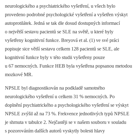
neurologického a psychiatrického vyšetření, u všech bylo
provedeno podrobné psychologické vyšetření a vyšetřen výskyt
autoprotilátek. Jedná se tak dle dosud dostupných informací
o největší sestavu pacientů se SLE na světě, u které byly
vyšetřeny kognitivní funkce. Breyová et al. (1) ve své práci
popisuje sice větší sestavu celkem 128 pacientů se SLE, ale
kognitivní funkce byly v této studii vyšetřeny pouze
u 67 nemocných. Funkce HEB byla vyšetřena popsanou metodou
mozkové MR.
NPSLE byl diagnostikován na podkladě samotného
neurologického vyšetření u celkem 31 % nemocných. Po
doplnění psychiatrického a psychologického vyšetření se výskyt
NPSLE zvýšil až na 73 %. Frekvence jednotlivých typů NPSLE
je shrnuta v tabulce 2. Nejčastěji se v našem souboru v souladu
s pozorováním dalších autorů vyskytly bolesti hlavy