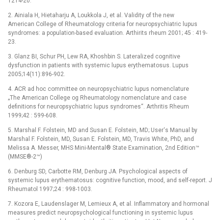
1214-20.
2. Ainiala H, Hietaharju A, Loukkola J, et al. Validity of the new
American College of Rheumatology criteria for neuropsychiatric lupus
syndromes: a population-based evaluation. Arthirits rheum 2001; 45 : 419-
23.
3. Glanz BI, Schur PH, Lew RA, Khoshbin S. Lateralized cognitive
dysfunction in patients with systemic lupus erythematosus. Lupus
2005;14(11):896-902.
4. ACR ad hoc committee on neuropsychiatric lupus nomenclature
„The American College og Rheumatology nomenclature and case
definitions for neuropsychiatric lupus syndromes“. Arthritis Rheum
1999;42 : 599-608.
5. Marshal F. Folstein, MD and Susan E. Folstein, MD; User‘s Manual by
Marshal F. Folstein, MD, Susan E. Folstein, MD, Travis White, PhD, and
Melissa A. Messer, MHS Mini-Mental® State Examination, 2nd Edition™
(MMSE®-2™)
6. Denburg SD, Carbotte RM, Denburg JA. Psychological aspects of
systemic lupus erythematosus: cognitive function, mood, and self-report. J
Rheumatol 1997;24 : 998-1003.
7. Kozora E, Laudenslager M, Lemieux A, et al. Inflammatory and hormonal
measures predict neuropsychological functioning in systemic lupus