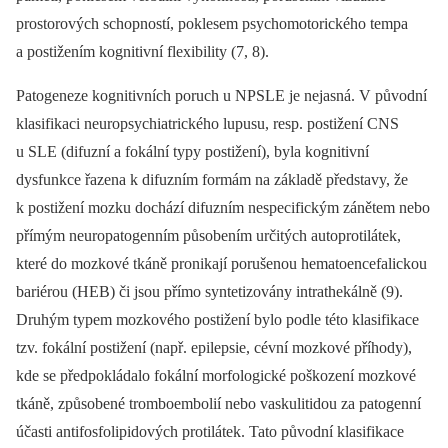
prostorových schopností, poklesem psychomotorického tempa
a postižením kognitivní flexibility (7, 8).
Patogeneze kognitivních poruch u NPSLE je nejasná. V původní
klasifikaci neuropsychiatrického lupusu, resp. postižení CNS
u SLE (difuzní a fokální typy postižení), byla kognitivní
dysfunkce řazena k difuzním formám na základě představy, že
k postižení mozku dochází difuzním nespecifickým zánětem nebo
přímým neuropatogenním působením určitých autoprotilátek,
které do mozkové tkáně pronikají porušenou hematoencefalickou
bariérou (HEB) či jsou přímo syntetizovány intrathekálně (9).
Druhým typem mozkového postižení bylo podle této klasifikace
tzv. fokální postižení (např. epilepsie, cévní mozkové příhody),
kde se předpokládalo fokální morfologické poškození mozkové
tkáně, způsobené tromboembolií nebo vaskulitidou za patogenní
účasti antifosfolipidových protilátek. Tato původní klasifikace