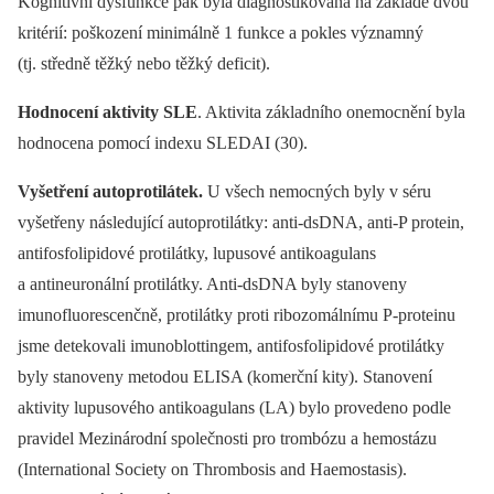
Kognitivní dysfunkce pak byla diagnostikována na základě dvou
kritérií: poškození minimálně 1 funkce a pokles významný
(tj. středně těžký nebo těžký deficit).
Hodnocení aktivity SLE
. Aktivita základního onemocnění byla
hodnocena pomocí indexu SLEDAI (30).
Vyšetření autoprotilátek.
U všech nemocných byly v séru
vyšetřeny následující autoprotilátky: anti-dsDNA, anti-P protein,
antifosfolipidové protilátky, lupusové antikoagulans
a antineuronální protilátky. Anti-dsDNA byly stanoveny
imunofluorescenčně, protilátky proti ribozomálnímu P-proteinu
jsme detekovali imunoblottingem, antifosfolipidové protilátky
byly stanoveny metodou ELISA (komerční kity). Stanovení
aktivity lupusového antikoagulans (LA) bylo provedeno podle
pravidel Mezinárodní společnosti pro trombózu a hemostázu
(International Society on Thrombosis and Haemostasis).