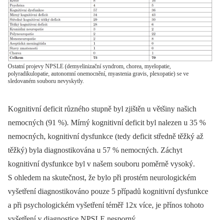
Ostatní projevy NPSLE (demyelinizační syndrom, chorea, myelopatie,
polyradikulopatie, autonomní onemocnění, myastenia gravis, plexopatie) se ve
sledovaném souboru nevyskytly.
Kognitivní deficit různého stupně byl zjištěn u většiny našich
nemocných (91 %). Mírný kognitivní deficit byl nalezen u 35 %
nemocných, kognitivní dysfunkce (tedy deficit středně těžký až
těžký) byla diagnostikována u 57 % nemocných. Záchyt
kognitivní dysfunkce byl v našem souboru poměrně vysoký.
S ohledem na skutečnost, že bylo při prostém neurologickém
vyšetření diagnostikováno pouze 5 případů kognitivní dysfunkce
a při psychologickém vyšetření téměř 12x více, je přínos tohoto
vyšetření v diagnostice NPSLE nesporný.