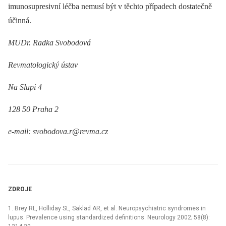
imunosupresivní léčba nemusí být v těchto případech dostatečně
účinná.
MUDr. Radka Svobodová
Revmatologický ústav
Na Slupi 4
128 50 Praha 2
e-mail: svobodova.r@revma.cz
ZDROJE
1. Brey RL, Holliday SL, Saklad AR, et al. Neuropsychiatric syndromes in
lupus. Prevalence using standardized definitions. Neurology 2002; 58(8):