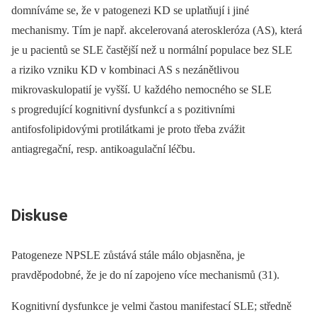
domníváme se, že v patogenezi KD se uplatňují i jiné
mechanismy. Tím je např. akcelerovaná ateroskleróza (AS), která
je u pacientů se SLE častější než u normální populace bez SLE
a riziko vzniku KD v kombinaci AS s nezánětlivou
mikrovaskulopatií je vyšší. U každého nemocného se SLE
s progredující kognitivní dysfunkcí a s pozitivními
antifosfolipidovými protilátkami je proto třeba zvážit
antiagregační, resp. antikoagulační léčbu.
Diskuse
Patogeneze NPSLE zůstává stále málo objasněna, je
pravděpodobné, že je do ní zapojeno více mechanismů (31).
Kognitivní dysfunkce je velmi častou manifestací SLE; středně