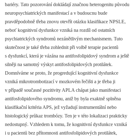
bariéry. Tato pozorování dokládají značnou heterogenitu původu
neuropsychiatrických manifestací a v budoucnu bude
pravděpodobně třeba znovu otevřít otázku klasifikace NPSLE,
neboť kognitivní dysfunkce vzniká na rozdíl od ostatních
psychiatrických syndromů nezánětlivým mechanismem. Tuto
skutečnost je také třeba zohlednit při volbě terapie pacientů
s dysfunkcí, která je vázána na antifosfolipidový syndrom a ještě
silněji na samotný výskyt antifosfolipidových protilátek.
Domníváme se proto, že progredující kognitivní dysfunkce
vzniká mikrotrombotizací v mozkovém řečišti a je třeba ji
v případě současné pozitivity APLA chápat jako manifestaci
antifosfolipidového syndromu, aniž by byla exaktně splněna
klasifikační kritéria APS, jež vyžadují instrumentální nebo
histologický průkaz trombózy. Ten je v této lokalizaci prakticky
nedostupný. Vzhledem k tomu, že kognitivní dysfunkce vzniká
i u pacientů bez přítomnosti antifosfolipidových protilátek,