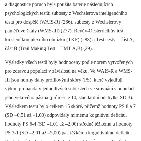
a diagnostice poruch byla použita baterie následujících
psychologických testů: subtesty z Wechslerova inteligenčního
testu pro dospělé (WAIS-R) (266), subtesty z Wechslerovy
paměťové škály (WMS-III) (277), Reyův-Oesterriethův test
kreslení komplexního obrázku (TKF) (288) a Test cesty –⁠ část A,
část B (Trail Making Test –⁠ TMT A,B) (29).
Výsledky všech testů byly hodnoceny podle norem vytvořených
pro zdravou populaci v závislosti na věku. Ve WAIS-R a WMS-
III jsou normy dány profilovými skóry (PS), které vyjadřují
výkon probanda v jednotlivých subtestech ve srovnání s populací
jeho věkového pásma (průměr je 10, standardní odchylka SD 3).
Výsledkem testu bylo celkem 15 skóré, přičemž hodnoty PS 8 a 7
(SD –0,51 až –1,00) odpovídaly mírnému kognitivní deficitu,
hodnoty PS 6-4 (SD –1,01 až –2,00) středně těžkému a hodnoty
PS 3-1 (SD –2,01 až –5,00) pak těžkému kognitivnímu deficitu.