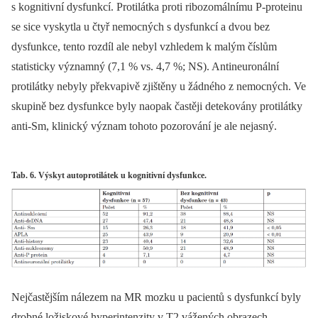
s kognitivní dysfunkcí. Protilátka proti ribozomálnímu P-proteinu
se sice vyskytla u čtyř nemocných s dysfunkcí a dvou bez
dysfunkce, tento rozdíl ale nebyl vzhledem k malým číslům
statisticky významný (7,1 % vs. 4,7 %; NS). Antineuronální
protilátky nebyly překvapivě zjištěny u žádného z nemocných. Ve
skupině bez dysfunkce byly naopak častěji detekovány protilátky
anti-Sm, klinický význam tohoto pozorování je ale nejasný.
Tab. 6. Výskyt autoprotilátek u kognitivní dysfunkce.
Nejčastějším nálezem na MR mozku u pacientů s dysfunkcí byly
drobné ložiskové hyperintenzity v T2 vážených obrazech