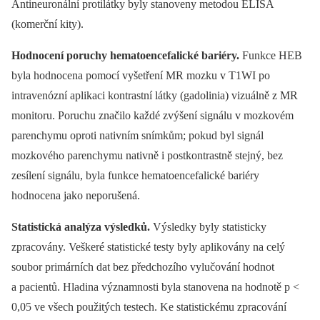
Antineuronální protilátky byly stanoveny metodou ELISA
(komerční kity).
Hodnocení poruchy hematoencefalické bariéry.
Funkce HEB
byla hodnocena pomocí vyšetření MR mozku v T1WI po
intravenózní aplikaci kontrastní látky (gadolinia) vizuálně z MR
monitoru. Poruchu značilo každé zvýšení signálu v mozkovém
parenchymu oproti nativním snímkům; pokud byl signál
mozkového parenchymu nativně i postkontrastně stejný, bez
zesílení signálu, byla funkce hematoencefalické bariéry
hodnocena jako neporušená.
Statistická analýza výsledků.
Výsledky byly statisticky
zpracovány. Veškeré statistické testy byly aplikovány na celý
soubor primárních dat bez předchozího vylučování hodnot
a pacientů. Hladina významnosti byla stanovena na hodnotě p <
0,05 ve všech použitých testech. Ke statistickému zpracování