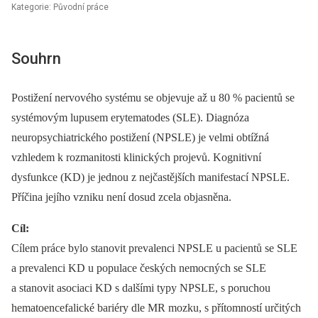
Kategorie: Původní práce
Souhrn
Postižení nervového systému se objevuje až u 80 % pacientů se
systémovým lupusem erytematodes (SLE). Diagnóza
neuropsychiatrického postižení (NPSLE) je velmi obtížná
vzhledem k rozmanitosti klinických projevů. Kognitivní
dysfunkce (KD) je jednou z nejčastějších manifestací NPSLE.
Příčina jejího vzniku není dosud zcela objasněna.
Cíl:
Cílem práce bylo stanovit prevalenci NPSLE u pacientů se SLE
a prevalenci KD u populace českých nemocných se SLE
a stanovit asociaci KD s dalšími typy NPSLE, s poruchou
hematoencefalické bariéry dle MR mozku, s přítomností určitých