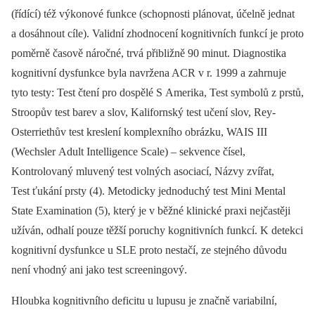
(řídící) též výkonové funkce (schopnosti plánovat, účelně jednat
a dosáhnout cíle). Validní zhodnocení kognitivních funkcí je proto
poměrně časově náročné, trvá přibližně 90 minut. Diagnostika
kognitivní dysfunkce byla navržena ACR v r. 1999 a zahrnuje
tyto testy: Test čtení pro dospělé S Amerika, Test symbolů z prstů,
Stroopův test barev a slov, Kalifornský test učení slov, Rey-
Osterriethův test kreslení komplexního obrázku, WAIS III
(Wechsler Adult Intelligence Scale) –⁠ sekvence čísel,
Kontrolovaný mluvený test volných asociací, Názvy zvířat,
Test ťukání prsty (4). Metodicky jednoduchý test Mini Mental
State Examination (5), který je v běžné klinické praxi nejčastěji
užíván, odhalí pouze těžší poruchy kognitivních funkcí. K detekci
kognitivní dysfunkce u SLE proto nestačí, ze stejného důvodu
není vhodný ani jako test screeningový.
Hloubka kognitivního deficitu u lupusu je značně variabilní,