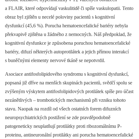
a FLAIR, které odpovídají vaskulitidě či spíše vaskulopatii. Tento
obraz byl zjištěn u necelé poloviny pacientů s kognitivní
dysfunkcí (45,6 %). Porucha hematoencefalické bariéry nebyla
překvapivě zjištěna u žádného z nemocných. Náš předpoklad, že
kognitivní dysfunkce je způsobena poruchou hematoencefalické
bariéry, difuzí některých autoprotilátek a jejich přímou interakcí
s buněčnými elementy nervové tkáně se nepotvrdil.
Asociace antifosfolipidového syndromu s kognitivní dysfunkcí,
popsaná již dříve na menších skupinách pacientů, svědčí spolu se
zvýšeným výskytem antifosfolipidových protilátek spíše pro účast
nezánětlivých –⁠ trombotických mechanismů při vzniku tohoto
stavu. Naopak na rozdíl od všech ostatních forem difuzních
neuropsychiatrických postižení se zde pravděpodobně
patogeneticky neuplatňují protilátky proti ribozomálnímu P-
proteinu, antineuronální protilátky ani porucha hematoencefalické