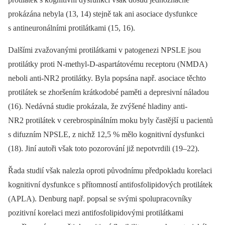
prokázána nebyla (13, 14) stejně tak ani asociace dysfunkce
s antineuronálními protilátkami (15, 16).
Dalšími zvažovanými protilátkami v patogenezi NPSLE jsou
protilátky proti N-methyl-D-aspartátovému receptoru (NMDA)
neboli anti-NR2 protilátky. Byla popsána např. asociace těchto
protilátek se zhoršením krátkodobé paměti a depresivní náladou
(16). Nedávná studie prokázala, že zvýšené hladiny anti-
NR2 protilátek v cerebrospinálním moku byly častější u pacientů
s difuzním NPSLE, z nichž 12,5 % mělo kognitivní dysfunkci
(18). Jiní autoři však toto pozorování již nepotvrdili (19–22).
Řada studií však nalezla oproti původnímu předpokladu korelaci
kognitivní dysfunkce s přítomností antifosfolipidových protilátek
(APLA). Denburg např. popsal se svými spolupracovníky
pozitivní korelaci mezi antifosfolipidovými protilátkami