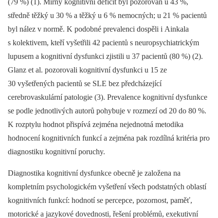
(79 %) (1). Mírný kognitivní deficit byl pozorován u 43 %,
středně těžký u 30 % a těžký u 6 % nemocných; u 21 % pacientů
byl nález v normě. K podobné prevalenci dospěli i Ainkala
s kolektivem, kteří vyšetřili 42 pacientů s neuropsychiatrickým
lupusem a kognitivní dysfunkci zjistili u 37 pacientů (80 %) (2).
Glanz et al. pozorovali kognitivní dysfunkci u 15 ze
30 vyšetřených pacientů se SLE bez předcházející
cerebrovaskulární patologie (3). Prevalence kognitivní dysfunkce
se podle jednotlivých autorů pohybuje v rozmezí od 20 do 80 %.
K rozptylu hodnot přispívá zejména nejednotná metodika
hodnocení kognitivních funkcí a zejména pak rozdílná kritéria pro
diagnostiku kognitivní poruchy.
Diagnostika kognitivní dysfunkce obecně je založena na
kompletním psychologickém vyšetření všech podstatných oblastí
kognitivních funkcí: hodnotí se percepce, pozornost, paměť,
motorické a jazykové dovednosti, řešení problémů, exekutivní