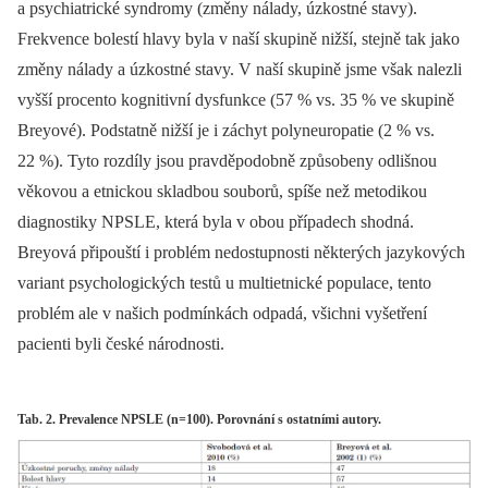
a psychiatrické syndromy (změny nálady, úzkostné stavy).
Frekvence bolestí hlavy byla v naší skupině nižší, stejně tak jako
změny nálady a úzkostné stavy. V naší skupině jsme však nalezli
vyšší procento kognitivní dysfunkce (57 % vs. 35 % ve skupině
Breyové). Podstatně nižší je i záchyt polyneuropatie (2 % vs.
22 %). Tyto rozdíly jsou pravděpodobně způsobeny odlišnou
věkovou a etnickou skladbou souborů, spíše než metodikou
diagnostiky NPSLE, která byla v obou případech shodná.
Breyová připouští i problém nedostupnosti některých jazykových
variant psychologických testů u multietnické populace, tento
problém ale v našich podmínkách odpadá, všichni vyšetření
pacienti byli české národnosti.
Tab. 2. Prevalence NPSLE (n=100). Porovnání s ostatními autory.