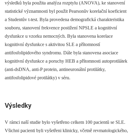
výsledků byla použita analýza rozptylu (ANOVA), ke stanovení
statistické významnosti byl použit Pearsonův korelační koeficient
a Studentův t-test. Byla provedena demografická charakteristika
souboru, stanovení frekvence postižení NPSLE a kognitivní
dysfunkce u vzorku nemocných. Byla stanovena korelace
kognitivní dysfunkce s aktivitou SLE a přítomností
antifosfolipidového syndromu. Dále byla stanovena asociace
kognitivní dysfunkce a poruchy HEB a přítomnosti autoprotilátek
(anti-dsDNA, anti-P protein, antineuronální protilátky,
antifosfolipidové protilátky) v séru.
Výsledky
V rámci naší studie bylo vyšetřeno celkem 100 pacientů se SLE.
Všichni pacienti byli vyšetřeni klinicky, včetně revmatologického,