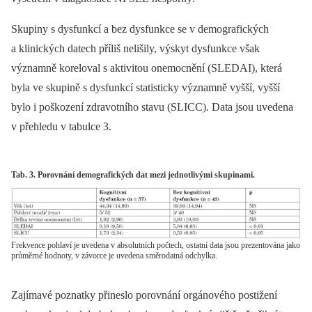
Skupiny s dysfunkcí a bez dysfunkce se v demografických
a klinických datech příliš nelišily, výskyt dysfunkce však
významně koreloval s aktivitou onemocnění (SLEDAI), která
byla ve skupině s dysfunkcí statisticky významně vyšší, vyšší
bylo i poškození zdravotního stavu (SLICC). Data jsou uvedena
v přehledu v tabulce 3.
Tab. 3. Porovnání demografických dat mezi jednotlivými skupinami.
Frekvence pohlaví je uvedena v absolutních počtech, ostatní data jsou prezentována jako
průměrné hodnoty, v závorce je uvedena směrodatná odchylka.
Zajímavé poznatky přineslo porovnání orgánového postižení