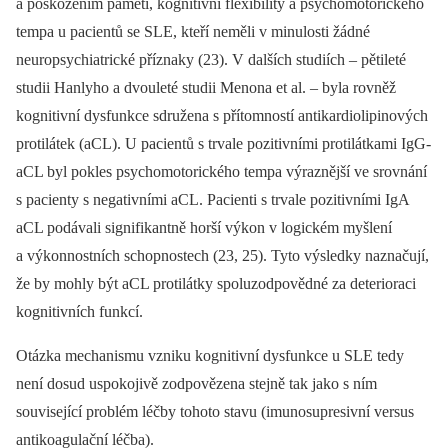
a poškozením paměti, kognitivní flexibility a psychomotorického
tempa u pacientů se SLE, kteří neměli v minulosti žádné
neuropsychiatrické příznaky (23). V dalších studiích –⁠ pětileté
studii Hanlyho a dvouleté studii Menona et al. –⁠ byla rovněž
kognitivní dysfunkce sdružena s přítomností antikardiolipinových
protilátek (aCL). U pacientů s trvale pozitivními protilátkami IgG-
aCL byl pokles psychomotorického tempa výraznější ve srovnání
s pacienty s negativními aCL. Pacienti s trvale pozitivními IgA
aCL podávali signifikantně horší výkon v logickém myšlení
a výkonnostních schopnostech (23, 25). Tyto výsledky naznačují,
že by mohly být aCL protilátky spoluzodpovědné za deterioraci
kognitivních funkcí.
Otázka mechanismu vzniku kognitivní dysfunkce u SLE tedy
není dosud uspokojivě zodpovězena stejně tak jako s ním
související problém léčby tohoto stavu (imunosupresivní versus
antikoagulační léčba).