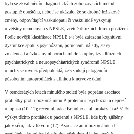
byla se zkvalitněním diagnostických zobrazovacích metod
postupně opuštěna, neboť se ukázalo, že se drobné ložiskové
změny, odpovídající vaskulopatii či vaskulitidě vyskytují
u většiny nemocných s NPSLE, včetně difuzních forem postižení.
Podle novější klasifikace NPSLE (4) byla zařazena kognitivní
dysfunkce spolu s psychózami, poruchami nálady, stavy
zmatenosti a úzkostnými poruchami do skupiny tzv. difuzních
psychiatrických a neuropsychiatrických syndromů NPSLE,
u nichž se rovněž předpokládá, že vznikají patogenním
působením autoprotilátek s afinitou k nervové tkáni.
V osmdesátých letech minulého století byla popsána asociace
protilátky proti ribozomálnímu P-proteinu s psychózou a depresí
u lupusu (10, 11); recentní práce Brianiho et al. prokázala až 51 %
výskyt těchto protilátek u pacientů s NPSLE, kde byly zjištěny
jak v séru, tak v likvoru (12). Asociace antiribozomálních P
protilátek s kognitivní dysfunkcí však dosud jednoznačně