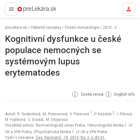
preLekára.sk
preLekára.sk
/
Odborné časopisy
/
Česká revmatologie
/
2010 - 2
Kognitivní dysfunkce u české
populace nemocných se
systémovým lupus
erytematodes
Česká verzia
English info
1
2
Autoři: R. Svobodová; M. Pošmurová; V. Peterová
; P. Kozelek
; I. Půtová;
M. Fojtíková; C. Dostál; M. Olejárová
Působiště autorů: Revmatologický ústav Praha, 1Neurologická klinika 1. LF
UK a VFN Praha, 2Psychiatrická klinika 1. LF UK a VFN Praha
Vyšlo v časopise:
Čes. Revmatol., 18, 2010, No. 2, p. 85-91.