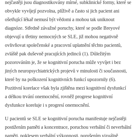
nejčastěji jsou diagnostikovány mírné, subklinické formy, které se
obvykle vyvíjejí pozvolna, plíživě a často si jich pacient ani
ošetřující lékař nemusí být vědomi a mohou tak uniknout
diagnóze. Středně závažné poruchy, které se podle Breyové
objevují u třetiny nemocných se SLE, již mohou negativně
ovlivňovat společenské a pracovní uplatnění těchto pacientů,
zvláště pak duševně pracujících jedinců (1). Důležitým
pozorováním je, že se kognitivní porucha může vyvíjet i bez
jiných neuropsychiatrických projevů v minulosti či současnosti,
které by na poškození kognitivních funkcí upozornily (6).
Pozitivní korelace však byla zjištěna mezi kognitivní dysfunkcí
a délkou trvání onemocnění, rovněž progrese kognitivní
dysfunkce koreluje i s progresí onemocnění.
U pacientů se SLE se kognitivní porucha manifestuje nejčastěji
postižením paměti a koncentrace, poruchou verbální či neverbální
paměti, poklesem verbální výkonnosti, porušením vizuálně