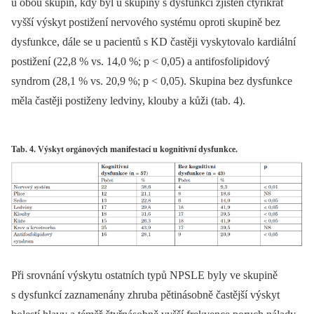
u obou skupin, kdy byl u skupiny s dysfunkcí zjištěn čtyřikrát
vyšší výskyt postižení nervového systému oproti skupině bez
dysfunkce, dále se u pacientů s KD častěji vyskytovalo kardiální
postižení (22,8 % vs. 14,0 %; p < 0,05) a antifosfolipidový
syndrom (28,1 % vs. 20,9 %; p < 0,05). Skupina bez dysfunkce
měla častěji postiženy ledviny, klouby a kůži (tab. 4).
Tab. 4. Výskyt orgánových manifestací u kognitivní dysfunkce.
Při srovnání výskytu ostatních typů NPSLE byly ve skupině
s dysfunkcí zaznamenány zhruba pětinásobně častější výskyt