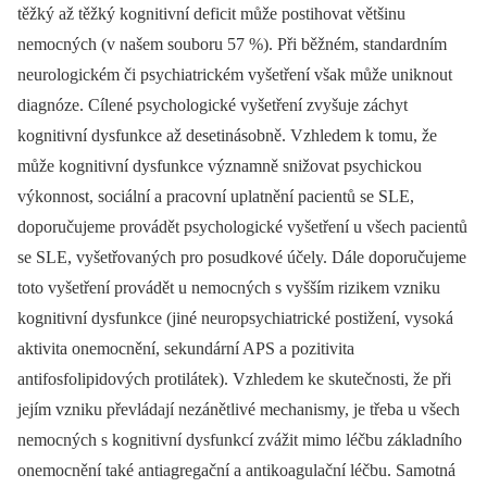
těžký až těžký kognitivní deficit může postihovat většinu
nemocných (v našem souboru 57 %). Při běžném, standardním
neurologickém či psychiatrickém vyšetření však může uniknout
diagnóze. Cílené psychologické vyšetření zvyšuje záchyt
kognitivní dysfunkce až desetinásobně. Vzhledem k tomu, že
může kognitivní dysfunkce významně snižovat psychickou
výkonnost, sociální a pracovní uplatnění pacientů se SLE,
doporučujeme provádět psychologické vyšetření u všech pacientů
se SLE, vyšetřovaných pro posudkové účely. Dále doporučujeme
toto vyšetření provádět u nemocných s vyšším rizikem vzniku
kognitivní dysfunkce (jiné neuropsychiatrické postižení, vysoká
aktivita onemocnění, sekundární APS a pozitivita
antifosfolipidových protilátek). Vzhledem ke skutečnosti, že při
jejím vzniku převládají nezánětlivé mechanismy, je třeba u všech
nemocných s kognitivní dysfunkcí zvážit mimo léčbu základního
onemocnění také antiagregační a antikoagulační léčbu. Samotná