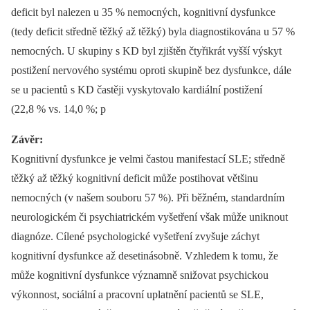
deficit byl nalezen u 35 % nemocných, kognitivní dysfunkce
(tedy deficit středně těžký až těžký) byla diagnostikována u 57 %
nemocných. U skupiny s KD byl zjištěn čtyřikrát vyšší výskyt
postižení nervového systému oproti skupině bez dysfunkce, dále
se u pacientů s KD častěji vyskytovalo kardiální postižení
(22,8 % vs. 14,0 %; p
Závěr:
Kognitivní dysfunkce je velmi častou manifestací SLE; středně
těžký až těžký kognitivní deficit může postihovat většinu
nemocných (v našem souboru 57 %). Při běžném, standardním
neurologickém či psychiatrickém vyšetření však může uniknout
diagnóze. Cílené psychologické vyšetření zvyšuje záchyt
kognitivní dysfunkce až desetinásobně. Vzhledem k tomu, že
může kognitivní dysfunkce významně snižovat psychickou
výkonnost, sociální a pracovní uplatnění pacientů se SLE,