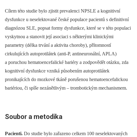
Cílem této studie bylo zjistit prevalenci NPSLE a kognitivní
dysfunkce u neselektované české populace pacientů s definitivní
diagnózou SLE, popsat formy dysfunkce, které se v této populaci
vyskytnou a stanovit její asociaci s některými klinickými
parametry (délka trvání a aktivita choroby), přítomností
cirkulujících autoprotilátek (anti-P, antineuronální, APLA)
a poruchou hematoencefalické bariéry a zodpovědět otázku, zda
kognitivní dysfunkce vzniká působením autoprotilátek
pronikajících do mozkové tkáně porušenou hematoencefalickou
bariériou, či spíše nezánětlivým –⁠ trombotickým mechanismem.
Soubor a metodika
Pacienti.
Do studie bylo zařazeno celkem 100 neselektovaných