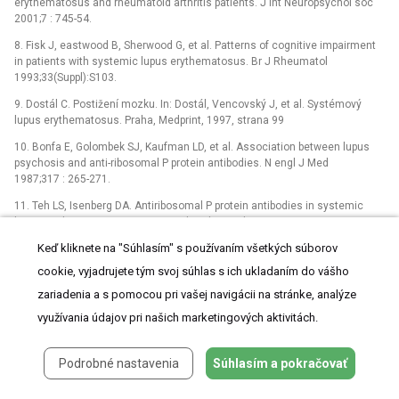
erythematosus and rheumatoid arthritis patients. J Int Neuropsychol soc
2001;7 : 745-54.
8. Fisk J, eastwood B, Sherwood G, et al. Patterns of cognitive impairment
in patients with systemic lupus erythematosus. Br J Rheumatol
1993;33(Suppl):S103.
9. Dostál C. Postižení mozku. In: Dostál, Vencovský J, et al. Systémový
lupus erythematosus. Praha, Medprint, 1997, strana 99
10. Bonfa E, Golombek SJ, Kaufman LD, et al. Association between lupus
psychosis and anti-ribosomal P protein antibodies. N engl J Med
1987;317 : 265-271.
11. Teh LS, Isenberg DA. Antiribosomal P protein antibodies in systemic
lupus erythematosus. A reappraisal. Arthritis Rheum 1994;37 : 307-315.
Keď kliknete na "Súhlasím" s používaním všetkých súborov
12. Briani C, Lucchetta M, Ghirardello A, et al. Neurolupus is associated
with anti-ribosomal P protein antibodies: An inception cohort study. J
cookie, vyjadrujete tým svoj súhlas s ich ukladaním do vášho
Autoimmunity 2009;32 : 79-84.
zariadenia a s pomocou pri vašej navigácii na stránke, analýze
13. Hanly JG, Walsh NM, Fisk J, et al. Cognitive impairment and
využívania údajov pri našich marketingových aktivitách.
autoantibodies in systemic lupus erythematosus. Br J Rheumatol
1993;32 : 291-6.
Podrobné nastavenia
Súhlasím a pokračovať
14. Kozora E, Thompson LL, West SG, et al. Analysis of cognitive and
psychological deficits in systemic lupus erythematosus patients without
overt central nervous system disease. Arthritis Rheum 1996;39 : 2035-45.