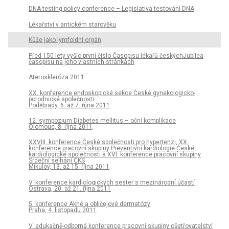
DNA testing policy conference – Legislativa testování DNA
Lékařství v antickém starověku
Kůže jako lymfoidní orgán
Před 150 lety vyšlo první číslo Časopisu lékařů českýchJubilea
časopisu na jeho vlastních stránkách
Ateroskleróza 2011
XX. konference endoskopické sekce České gynekologicko-
porodnické společnosti
Poděbrady, 6. až 7. října 2011
12. sympozium Diabetes mellitus – oční komplikace
Olomouc, 8. října 2011
XXVIII. konference České společnosti pro hypertenzi, XX.
konference pracovní skupiny Preventivní kardiologie České
kardiologické společnosti a XVI. konference pracovní skupiny
Srdeční selhání ČKS
Mikulov, 13. až 15. října 2011
V. konference kardiologických sester s mezinárodní účastí
Ostrava, 20. až 21. října 2011
5. konference Akné a obličejové dermatózy
Praha, 4. listopadu 2011
V. edukačně-odborná konference pracovní skupiny ošetřovatelství