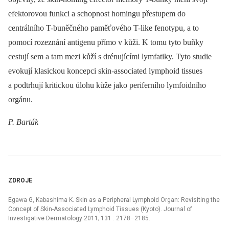
efektorovou funkci a schopnost homingu přestupem do
centrálního T-buněčného paměťového T-like fenotypu, a to
pomocí rozeznání antigenu přímo v kůži. K tomu tyto buňky
cestují sem a tam mezi kůží s drénujícími lymfatiky. Tyto studie
evokují klasickou koncepci skin-associated lymphoid tissues
a podtrhují kritickou úlohu kůže jako periferního lymfoidního
orgánu.
P. Barták
ZDROJE
Egawa G, Kabashima K. Skin as a Peripheral Lymphoid Organ: Revisiting the
Concept of Skin-Associated Lymphoid Tissues (Kyoto). Journal of
Investigative Dermatology 2011; 131 : 2178–2185.