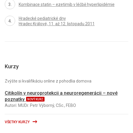
Kombinace statin – ezetimib v léčbě hyperlipidémie
Hradecké pediatrické dny
Hradec Králové, 11. až 12. listopadu 2011
Kurzy
Zvýšte si kvalifikáciu online z pohodlia domova
Citikolín v neuroprotekcii a neuroregenerácii – nové
poznatky
NOVÝ KURZ
Autori: MUDr. Petr Výborný, CSc., FEBO
VŠETKY KURZY