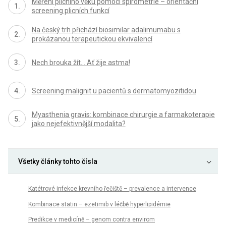
Měření plicního věku pomocí spirometrie – orientační
screening plicních funkcí
Na český trh přichází biosimilar adalimumabu s
prokázanou terapeutickou ekvivalencí
Nech brouka žít… Ať žije astma!
Screening malignit u pacientů s dermatomyozitidou
Myasthenia gravis: kombinace chirurgie a farmakoterapie
jako nejefektivnější modalita?
Všetky články tohto čísla
Katétrové infekce krevního řečiště – prevalence a intervence
Kombinace statin – ezetimib v léčbě hyperlipidémie
Predikce v medicíně – genom contra envirom