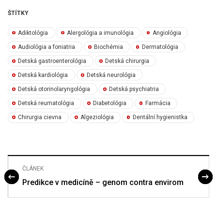
ŠTÍTKY
Adiktológia
Alergológia a imunológia
Angiológia
Audiológia a foniatria
Biochémia
Dermatológia
Detská gastroenterológia
Detská chirurgia
Detská kardiológia
Detská neurológia
Detská otorinolaryngológia
Detská psychiatria
Detská reumatológia
Diabetológia
Farmácia
Chirurgia cievna
Algeziológia
Dentální hygienistka
ČLÁNEK
Predikce v medicíně – genom contra envirom