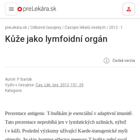
preLekára.sk
preLekára.sk
/
Odborné časopisy
/
Časopis lékařů českých
/
2012 - 1
Kůže jako lymfoidní orgán
Česká verzia
Autoři: P. Barták
Vyšlo v časopise:
Čas. Lék. čes. 2012; 151: 29
Kategorie:
Prezentace antigenu T-buňkám je esenciální v adaptivní imunitě.
Tato prezentace neprobíhá jen v lymfatických uzlinách, nýbrž
i v kůži. Poslední výzkumy užívající Kaede-transgenické myši
objevily, že skin-homing effector memory T-buňky mění svojí