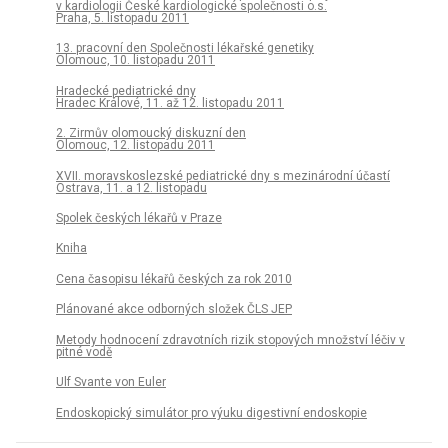
v kardiologii České kardiologické společnosti o.s.
Praha, 5. listopadu 2011
13. pracovní den Společnosti lékařské genetiky
Olomouc, 10. listopadu 2011
Hradecké pediatrické dny
Hradec Králové, 11. až 12. listopadu 2011
2. Zirmův olomoucký diskuzní den
Olomouc, 12. listopadu 2011
XVII. moravskoslezské pediatrické dny s mezinárodní účastí
Ostrava, 11. a 12. listopadu
Spolek českých lékařů v Praze
Kniha
Cena časopisu lékařů českých za rok 2010
Plánované akce odborných složek ČLS JEP
Metody hodnocení zdravotních rizik stopových množství léčiv v
pitné vodě
Ulf Svante von Euler
Endoskopický simulátor pro výuku digestivní endoskopie