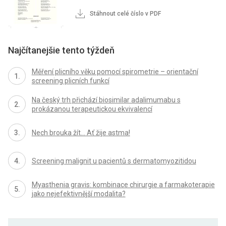
Stáhnout celé číslo v PDF
Najčítanejšie tento týždeň
Měření plicního věku pomocí spirometrie – orientační
screening plicních funkcí
Na český trh přichází biosimilar adalimumabu s
prokázanou terapeutickou ekvivalencí
Nech brouka žít… Ať žije astma!
Screening malignit u pacientů s dermatomyozitidou
Myasthenia gravis: kombinace chirurgie a farmakoterapie
jako nejefektivnější modalita?