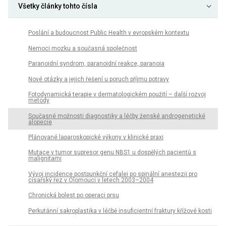
Všetky články tohto čísla
Poslání a budoucnost Public Health v evropském kontextu
Nemoci mozku a současná společnost
Paranoidní syndrom, paranoidní reakce, paranoia
Nové otázky a jejich řešení u poruch příjmu potravy
Fotodynamická terapie v dermatologickém použití – další rozvoj
metody
Současné možnosti diagnostiky a léčby ženské androgenetické
alopecie
Plánované laparoskopické výkony v klinické praxi
Mutace v tumor supresor genu NBS1 u dospělých pacientů s
malignitami
Vývoj incidence postpunkční cefalei po spinální anestezii pro
císařský řez v Olomouci v letech 2003–2004
Chronická bolest po operaci prsu
Perkutánní sakroplastika v léčbě insuficientní fraktury křížové kosti