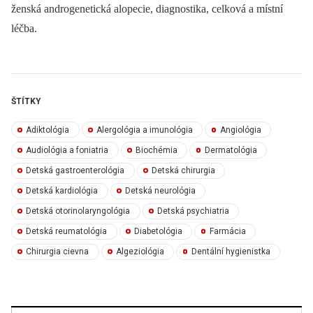
ženská androgenetická alopecie, diagnostika, celková a místní
léčba.
ŠTÍTKY
Adiktológia
Alergológia a imunológia
Angiológia
Audiológia a foniatria
Biochémia
Dermatológia
Detská gastroenterológia
Detská chirurgia
Detská kardiológia
Detská neurológia
Detská otorinolaryngológia
Detská psychiatria
Detská reumatológia
Diabetológia
Farmácia
Chirurgia cievna
Algeziológia
Dentální hygienistka