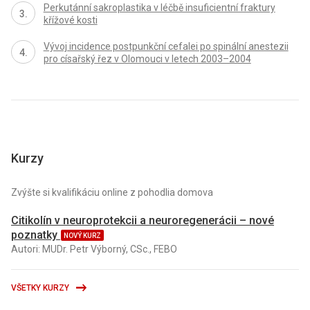
Perkutánní sakroplastika v léčbě insuficientní fraktury
křížové kosti
Vývoj incidence postpunkční cefalei po spinální anestezii
pro císařský řez v Olomouci v letech 2003–2004
Kurzy
Zvýšte si kvalifikáciu online z pohodlia domova
Citikolín v neuroprotekcii a neuroregenerácii – nové
poznatky
NOVÝ KURZ
Autori: MUDr. Petr Výborný, CSc., FEBO
VŠETKY KURZY