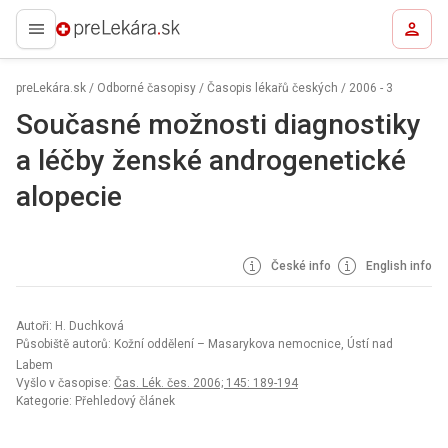
preLekára.sk
preLekára.sk
/
Odborné časopisy
/
Časopis lékařů českých
/
2006 - 3
Současné možnosti diagnostiky
a léčby ženské androgenetické
alopecie
České info
English info
Autoři: H. Duchková
Působiště autorů: Kožní oddělení – Masarykova nemocnice, Ústí nad
Labem
Vyšlo v časopise:
Čas. Lék. čes. 2006; 145: 189-194
Kategorie: Přehledový článek