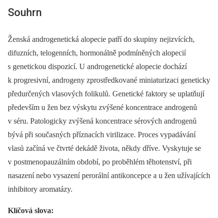
Souhrn
Ženská androgenetická alopecie patří do skupiny nejizvících,
difuzních, telogenních, hormonálně podmíněných alopecií
s genetickou dispozicí. U androgenetické alopecie dochází
k progresivní, androgeny zprostředkované miniaturizaci geneticky
předurčených vlasových folikulů. Genetické faktory se uplatňují
především u žen bez výskytu zvýšené koncentrace androgenů
v séru. Patologicky zvýšená koncentrace sérových androgenů
bývá při současných příznacích virilizace. Proces vypadávání
vlasů začíná ve čtvrté dekádě života, někdy dříve. Vyskytuje se
v postmenopauzálním období, po proběhlém těhotenství, při
nasazení nebo vysazení perorální antikoncepce a u žen užívajících
inhibitory aromatázy.
Klíčová slova: