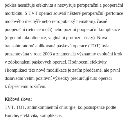
pokles nesnižuje efektivitu a nezvyšuje peroperační a pooperační
morbiditu. S TVT operací souvisí některé peroperační (perforace
močového měchýře nebo retropubický hematom), časné
pooperační (retence moči) nebo pozdní pooperační komplikace
(urgentní inkontinence, vaginální protruze pásky). Nová
transobturatorně aplikovaná pásková operace (TOT) byla
prezentována v roce 2003 a znamenala významný evoluční krok
v zdokonalení páskových operací. Hodnocení efektivity
i komplikací této nové modifikace je zatím předčasné, ale první
dosavadní velmi pozitivní výsledky předurčují tuto operaci
k úspěšnému rozšíření.
Klíčová slova:
TVT, TOT, antiinkontinentní chirurgie, kolposuspenze podle
Burche, efektivita, komplikace.