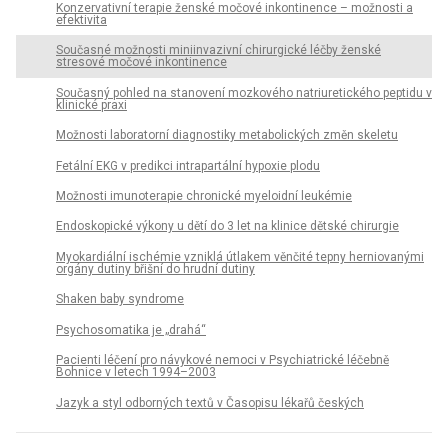
Konzervativní terapie ženské močové inkontinence – možnosti a
efektivita
Současné možnosti miniinvazivní chirurgické léčby ženské
stresové močové inkontinence
Současný pohled na stanovení mozkového natriuretického peptidu v
klinické praxi
Možnosti laboratorní diagnostiky metabolických změn skeletu
Fetální EKG v predikci intrapartální hypoxie plodu
Možnosti imunoterapie chronické myeloidní leukémie
Endoskopické výkony u dětí do 3 let na klinice dětské chirurgie
Myokardiální ischémie vzniklá útlakem věnčité tepny herniovanými
orgány dutiny břišní do hrudní dutiny
Shaken baby syndrome
Psychosomatika je „drahá“
Pacienti léčení pro návykové nemoci v Psychiatrické léčebně
Bohnice v letech 1994–2003
Jazyk a styl odborných textů v Časopisu lékařů českých