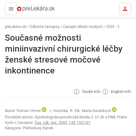
preLekára.sk
preLekára.sk
/
Odborné časopisy
/
Časopis lékařů českých
/
2005 - 3
Současné možnosti
miniinvazivní chirurgické léčby
ženské stresové močové
inkontinence
České info
English info
Autoři: Roman Chmel
; L. Horčička; R. Vlk; Marta Nováčková
Působiště autorů: Gynekologicko-porodnická klinika 2. LF UK a FNM, Praha
Vyšlo v časopise:
Čas. Lék. čes. 2005; 144: 155-157
Kategorie: Přehledový článek