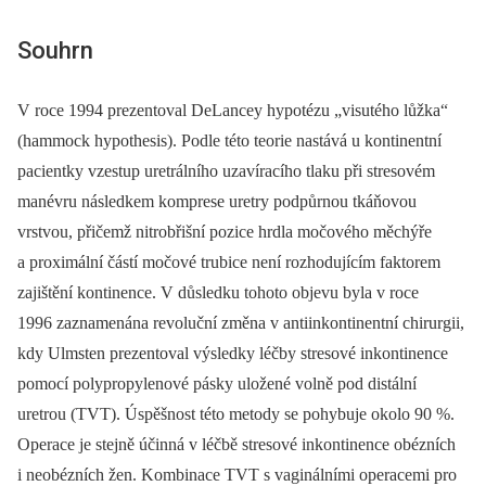
Souhrn
V roce 1994 prezentoval DeLancey hypotézu „visutého lůžka“
(hammock hypothesis). Podle této teorie nastává u kontinentní
pacientky vzestup uretrálního uzavíracího tlaku při stresovém
manévru následkem komprese uretry podpůrnou tkáňovou
vrstvou, přičemž nitrobřišní pozice hrdla močového měchýře
a proximální částí močové trubice není rozhodujícím faktorem
zajištění kontinence. V důsledku tohoto objevu byla v roce
1996 zaznamenána revoluční změna v antiinkontinentní chirurgii,
kdy Ulmsten prezentoval výsledky léčby stresové inkontinence
pomocí polypropylenové pásky uložené volně pod distální
uretrou (TVT). Úspěšnost této metody se pohybuje okolo 90 %.
Operace je stejně účinná v léčbě stresové inkontinence obézních
i neobézních žen. Kombinace TVT s vaginálními operacemi pro