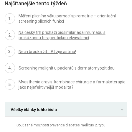
Najčítanejšie tento týždeň
Měření plicního věku pomocí spirometrie – orientační
screening plicních funkcí
Na český trh přichází biosimilar adalimumabu s
prokázanou terapeutickou ekvivalencí
Nech brouka žít… Ať žije astma!
Screening malignit u pacientů s dermatomyozitidou
Myasthenia gravis: kombinace chirurgie a farmakoterapie
jako nejefektivnější modalita?
Všetky články tohto čísla
Současné možnosti prevence diabetes mellitus 2. typu