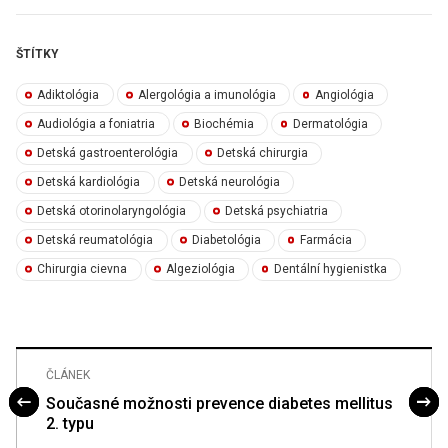
ŠTÍTKY
Adiktológia
Alergológia a imunológia
Angiológia
Audiológia a foniatria
Biochémia
Dermatológia
Detská gastroenterológia
Detská chirurgia
Detská kardiológia
Detská neurológia
Detská otorinolaryngológia
Detská psychiatria
Detská reumatológia
Diabetológia
Farmácia
Chirurgia cievna
Algeziológia
Dentální hygienistka
ČLÁNEK
Současné možnosti prevence diabetes mellitus
2. typu