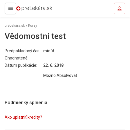
preLekára.sk
preLekára.sk
/
Kurzy
Vědomostní test
Predpokladaný čas:
minút
Ohodnotené:
Dátum publikácie:
22. 6. 2018
Možno Absolvovať
Podmienky splnenia
Ako uplatniť kredity?