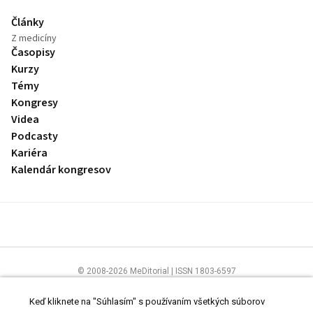
Články
Z medicíny
Časopisy
Kurzy
Témy
Kongresy
Videa
Podcasty
Kariéra
Kalendár kongresov
© 2008-2026 MeDitorial | ISSN 1803-6597
Stránky preLekára.sk sú určené výhradne odborníkom v zdravotníctve.
Čítajte
prehlásenie
a
Zásady spracovania osobných údajov
.
Keď kliknete na "Súhlasím" s používaním všetkých súborov