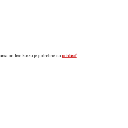
e
nia on-line kurzu je potrebné sa
prihlásiť
.