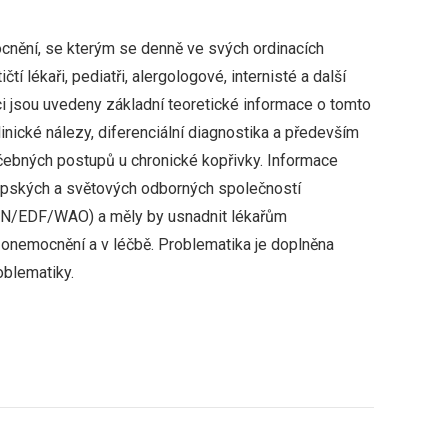
mocnění, se kterým se denně ve svých ordinacích
čtí lékaři, pediatři, alergologové, internisté a další
ci jsou uvedeny základní teoretické informace o tomto
linické nálezy, diferenciální diagnostika a především
éčebných postupů u chronické kopřivky. Informace
ropských a světových odborných společností
EN/EDF/WAO) a měly by usnadnit lékařům
y onemocnění a v léčbě. Problematika je doplněna
oblematiky.