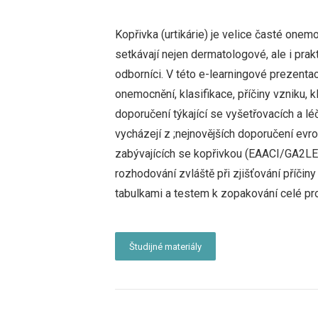
Kopřivka (urtikárie) je velice časté one
setkávají nejen dermatologové, ale i prakti
odborníci. V této e-learningové prezenta
onemocnění, klasifikace, příčiny vzniku, k
doporučení týkající se vyšetřovacích a l
vycházejí z ;nejnovějších doporučení ev
zabývajících se kopřivkou (EAACI/GA2L
rozhodování zvláště při zjišťování příčin
tabulkami a testem k zopakování celé pr
Študijné materiály