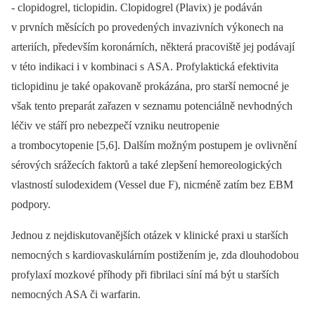
-⁠ clopidogrel, ticlopidin. Clopidogrel (Plavix) je podáván
v prvních měsících po provedených invazivních výkonech na
arteriích, především koronárních, některá pracoviště jej podávají
v této indikaci i v kombinaci s ASA. Profylaktická efektivita
ticlopidinu je také opakovaně prokázána, pro starší nemocné je
však tento preparát zařazen v seznamu potenciálně nevhodných
léčiv ve stáří pro nebezpečí vzniku neutropenie
a trombocytopenie [5,6]. Dalším možným postupem je ovlivnění
sérových srážecích faktorů a také zlepšení hemoreologických
vlastností sulodexidem (Vessel due F), nicméně zatím bez EBM
podpory.
Jednou z nejdiskutovanějších otázek v klinické praxi u starších
nemocných s kardiovaskulárním postižením je, zda dlouhodobou
profylaxí mozkové příhody při fibrilaci síní má být u starších
nemocných ASA či warfarin.