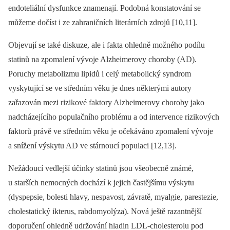
endoteliální dysfunkce znamenají. Podobná konstatování se
můžeme dočíst i ze zahraničních literárních zdrojů [10,11].
Objevují se také diskuze, ale i fakta ohledně možného podílu
statinů na zpomalení vývoje Alzheimerovy choroby (AD).
Poruchy metabolizmu lipidů i celý metabolický syndrom
vyskytující se ve středním věku je dnes některými autory
zařazován mezi rizikové faktory Alzheimerovy choroby jako
nadcházejícího populačního problému a od intervence rizikových
faktorů právě ve středním věku je očekáváno zpomalení vývoje
a snížení výskytu AD ve stárnoucí populaci [12,13].
Nežádoucí vedlejší účinky statinů jsou všeobecně známé,
u starších nemocných dochází k jejich častějšímu výskytu
(dyspepsie, bolesti hlavy, nespavost, závratě, myalgie, parestezie,
cholestatický ikterus, rabdomyolýza). Nová ještě razantnější
doporučení ohledně udržování hladin LDL-cholesterolu pod