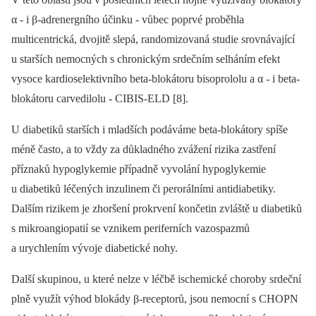
α -⁠ i β-adrenergního účinku -⁠ vůbec poprvé proběhla
multicentrická, dvojitě slepá, randomizovaná studie srovnávající
u starších nemocných s chronickým srdečním selháním efekt
vysoce kardioselektivního beta-blokátoru bisoprololu a α -⁠ i beta-
blokátoru carvedilolu -⁠ CIBIS-ELD [8].
U diabetiků starších i mladších podáváme beta-blokátory spíše
méně často, a to vždy za důkladného zvážení rizika zastření
příznaků hypoglykemie případně vyvolání hypoglykemie
u diabetiků léčených inzulinem či perorálními antidiabetiky.
Dalším rizikem je zhoršení prokrvení končetin zvláště u diabetiků
s mikroangiopatií se vznikem periferních vazospazmů
a urychlením vývoje diabetické nohy.
Další skupinou, u které nelze v léčbě ischemické choroby srdeční
plně využít výhod blokády β-receptorů, jsou nemocní s CHOPN