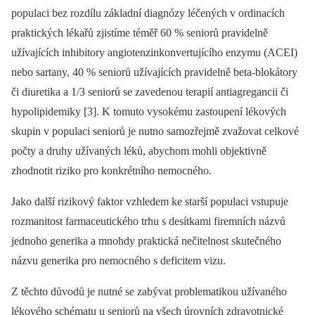
populaci bez rozdílu základní diagnózy léčených v ordinacích
praktických lékařů zjistíme téměř 60 % seniorů pravidelně
užívajících inhibitory angiotenzinkonvertujícího enzymu (ACEI)
nebo sartany, 40 % seniorů užívajících pravidelně beta-blokátory
či diuretika a 1/3 seniorů se zavedenou terapií antiagregancii či
hypolipidemiky [3]. K tomuto vysokému zastoupení lékových
skupin v populaci seniorů je nutno samozřejmě zvažovat celkové
počty a druhy užívaných léků, abychom mohli objektivně
zhodnotit riziko pro konkrétního nemocného.
Jako další rizikový faktor vzhledem ke starší populaci vstupuje
rozmanitost farmaceutického trhu s desítkami firemních názvů
jednoho generika a mnohdy praktická nečitelnost skutečného
názvu generika pro nemocného s deficitem vizu.
Z těchto důvodů je nutné se zabývat problematikou užívaného
lékového schématu u seniorů na všech úrovních zdravotnické