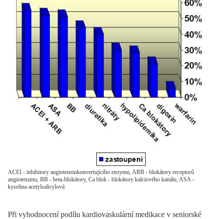
ACEI - inhibitory angiotenzinkonvertujícího enzymu, ARB - blokátory receptorů
angiotenzinu, BB - beta-blokátory, Ca blok - blokátory kalciového kanálu, ASA -
kyselina acetylsalicylová
Při vyhodnocení podílu kardiovaskulární medikace v seniorské