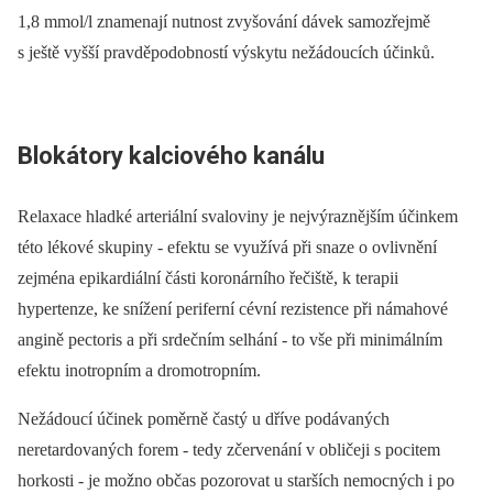
1,8 mmol/l znamenají nutnost zvyšování dávek samozřejmě
s ještě vyšší pravděpodobností výskytu nežádoucích účinků.
Blokátory kalciového kanálu
Relaxace hladké arteriální svaloviny je nejvýraznějším účinkem
této lékové skupiny -⁠ efektu se využívá při snaze o ovlivnění
zejména epikardiální části koronárního řečiště, k terapii
hypertenze, ke snížení periferní cévní rezistence při námahové
angině pectoris a při srdečním selhání -⁠ to vše při minimálním
efektu inotropním a dromotropním.
Nežádoucí účinek poměrně častý u dříve podávaných
neretardovaných forem -⁠ tedy zčervenání v obličeji s pocitem
horkosti -⁠ je možno občas pozorovat u starších nemocných i po