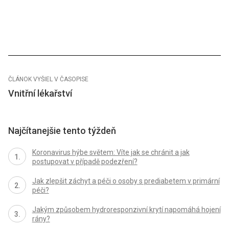
ČLÁNOK VYŠIEL V ČASOPISE
Vnitřní lékařství
Najčítanejšie tento týždeň
Koronavirus hýbe světem: Víte jak se chránit a jak
postupovat v případě podezření?
Jak zlepšit záchyt a péči o osoby s prediabetem v primární
péči?
Jakým způsobem hydroresponzivní krytí napomáhá hojení
rány?