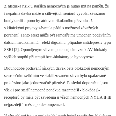
Z hlediska rizik u starších nemocných je nutno mít na paměti, že
i nepatrná dávka může u citlivějších seniorů vyvolat závažnou
bradykardii a poruchy atrioventrikulárního převodu až
s klinickými projevy závratí a pádů s možností závažných
poranění. Tento efekt může být samozřejmě umocněn podáváním
dalších medikamentů -⁠ efekt digoxinu, případně antidepresiv typu
SSRI [2]. Opomíjeným vlivem potencujícím vznik AV blokády
vyšších stupňů při terapii beta-blokátory je hypotyreóza.
Dlouhodobé podávání nízkých dávek beta-blokátorů nemocným
se srdečním selháním ve stabilizovaném stavu bylo opakovaně
prokázáno jako jednoznačně příznivé. Poslední doporučení jsou
však i pro starší nemocné poněkud razantnější -⁠ blokáda β-
receptorů by měla být zavedena u všech nemocných NYHA II-III
nejpozději 1 měsíc po dekompenzaci.
V této oblasti jsou v posledních letech hojně využívány blokátory