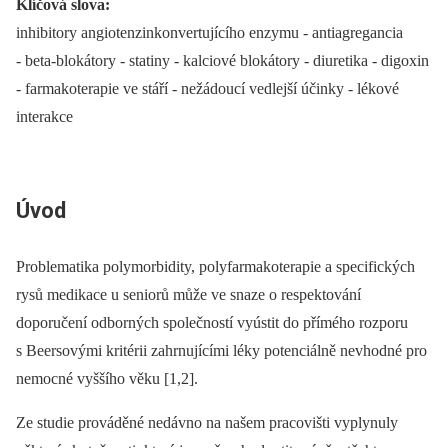
Klíčová slova:
inhibitory angiotenzinkonvertujícího enzymu -⁠ antiagregancia
-⁠ beta-blokátory -⁠ statiny -⁠ kalciové blokátory -⁠ diuretika -⁠ digoxin
-⁠ farmakoterapie ve stáří -⁠ nežádoucí vedlejší účinky -⁠ lékové
interakce
Úvod
Problematika polymorbidity, polyfarmakoterapie a specifických
rysů medikace u seniorů může ve snaze o respektování
doporučení odborných společností vyústit do přímého rozporu
s Beersovými kritérii zahrnujícími léky potenciálně nevhodné pro
nemocné vyššího věku [1,2].
Ze studie prováděné nedávno na našem pracovišti vyplynuly