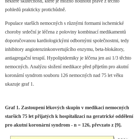
některé skutečnosti, které je možno hodnotit právě z těchto
pohledů prakticky protichůdně.
Populace starších nemocných s různými formami ischemické
choroby srdeční je léčena z poloviny kombinací medikamentů
doporučovanou kardiologickými odbornými společnostmi, tedy
inhibitory angiotenzinkonvertujícího enzymu, beta-blokátory,
antiagregační terapií. Hypolipidemiky je léčena jen asi 1/3 těchto
nemocných. Analýzu složení medikace před přijetím pro akutní
koronární syndrom souboru 126 nemocných nad 75 let věku
ukazuje graf 1.
Graf 1. Zastoupení lékových skupin v medikaci nemocných
starších 75 let přijatých k hospitalizaci na geratrické oddělení
pro akutní koronární syndrom - n = 126, převzato z [9].