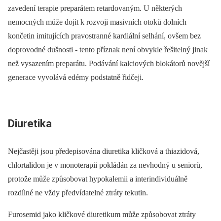
zavedení terapie preparátem retardovaným. U některých
nemocných může dojít k rozvoji masivních otoků dolních
končetin imitujících pravostranné kardiální selhání, ovšem bez
doprovodné dušnosti -⁠ tento příznak není obvykle řešitelný jinak
než vysazením preparátu. Podávání kalciových blokátorů novější
generace vyvolává edémy podstatně řidčeji.
Diuretika
Nejčastěji jsou předepisována diuretika kličková a thiazidová,
chlortalidon je v monoterapii pokládán za nevhodný u seniorů,
protože může způsobovat hypokalemii a interindividuálně
rozdílné ne vždy předvídatelné ztráty tekutin.
Furosemid jako kličkové diuretikum může způsobovat ztráty