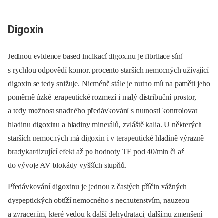
Digoxin
Jedinou evidence based indikací digoxinu je fibrilace síní
s rychlou odpovědí komor, procento starších nemocných užívající
digoxin se tedy snižuje. Nicméně stále je nutno mít na paměti jeho
poměrně úzké terapeutické rozmezí i malý distribuční prostor,
a tedy možnost snadného předávkování s nutností kontrolovat
hladinu digoxinu a hladiny minerálů, zvláště kalia. U některých
starších nemocných má digoxin i v terapeutické hladině výrazně
bradykardizující efekt až po hodnoty TF pod 40/min či až
do vývoje AV blokády vyšších stupňů.
Předávkování digoxinu je jednou z častých příčin vážných
dyspeptických obtíží nemocného s nechutenstvím, nauzeou
a zvracením, které vedou k další dehydrataci, dalšímu zmenšení