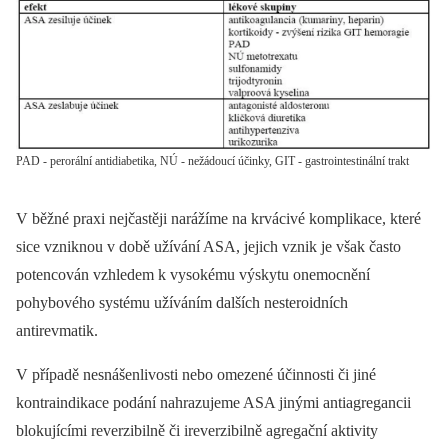
PAD - perorální antidiabetika, NÚ - nežádoucí účinky, GIT - gastrointestinální trakt
V běžné praxi nejčastěji narážíme na krvácivé komplikace, které
sice vzniknou v době užívání ASA, jejich vznik je však často
potencován vzhledem k vysokému výskytu onemocnění
pohybového systému užíváním dalších nesteroidních
antirevmatik.
V případě nesnášenlivosti nebo omezené účinnosti či jiné
kontraindikace podání nahrazujeme ASA jinými antiagregancii
blokujícími reverzibilně či ireverzibilně agregační aktivity