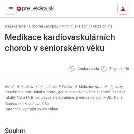
preLekára.sk
preLekára.sk
/
Odborné časopisy
/
Vnitřní lékařství
/
Pouze online
Medikace kardiovaskulárních
chorob v seniorském věku
Česká verzia
English info
Autoři: H. Matějovská Kubešová; P. Weber; H. Meluzínová; J. Matějovský
Působiště autorů: Klinika interní, geriatrie a praktického lékařství Lékařské
fakulty MU a FN Brno, pracoviště Bohunice, přednostka prof. MUDr. Hana
Matějovská Kubešová, CSc.
Kategorie: Vychází pouze online
Souhrn