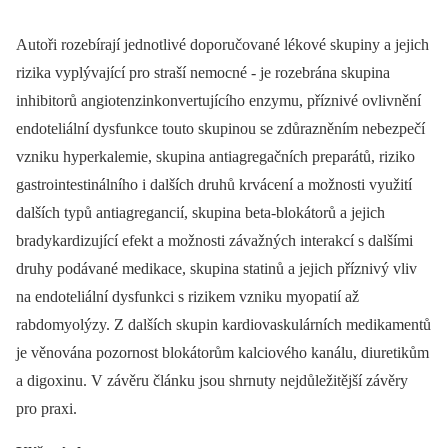
Autoři rozebírají jednotlivé doporučované lékové skupiny a jejich
rizika vyplývající pro straší nemocné -⁠ je rozebrána skupina
inhibitorů angiotenzinkonvertujícího enzymu, příznivé ovlivnění
endoteliální dysfunkce touto skupinou se zdůrazněním nebezpečí
vzniku hyperkalemie, skupina antiagregačních preparátů, riziko
gastrointestinálního i dalších druhů krvácení a možnosti využití
dalších typů antiagregancií, skupina beta-blokátorů a jejich
bradykardizující efekt a možnosti závažných interakcí s dalšími
druhy podávané medikace, skupina statinů a jejich příznivý vliv
na endoteliální dysfunkci s rizikem vzniku myopatií až
rabdomyolýzy. Z dalších skupin kardiovaskulárních medikamentů
je věnována pozornost blokátorům kalciového kanálu, diuretikům
a digoxinu. V závěru článku jsou shrnuty nejdůležitější závěry
pro praxi.