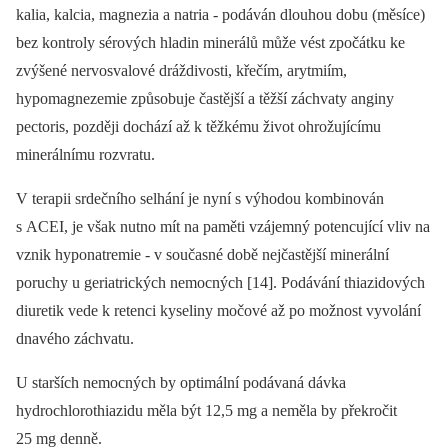
kalia, kalcia, magnezia a natria -⁠ podáván dlouhou dobu (měsíce)
bez kontroly sérových hladin minerálů může vést zpočátku ke
zvýšené nervosvalové dráždivosti, křečím, arytmiím,
hypomagnezemie způsobuje častější a těžší záchvaty anginy
pectoris, později dochází až k těžkému život ohrožujícímu
minerálnímu rozvratu.
V terapii srdečního selhání je nyní s výhodou kombinován
s ACEI, je však nutno mít na paměti vzájemný potencující vliv na
vznik hyponatremie -⁠ v současné době nejčastější minerální
poruchy u geriatrických nemocných [14]. Podávání thiazidových
diuretik vede k retenci kyseliny močové až po možnost vyvolání
dnavého záchvatu.
U starších nemocných by optimální podávaná dávka
hydrochlorothiazidu měla být 12,5 mg a neměla by překročit
25 mg denně.