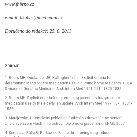
www.fnbrno.cz
e-mail: hkubes@med.muni.cz
Doručeno do redakce: 25. 8. 2011
ZDROJE
1. Beers MH, Ouslander JG, Rollingher I et al. Explicit criteria for
determining inappropriate medication use in nursing home residents. UCLA
Division of Geriatric Medicine. Arch Intern Med 1991; 151 : 1825-1832.
2. Beers MH. Explicit criteria for determining potentially inappropriate
medication use by the elderly: an update. Arch Intern Med 1997; 157 : 1531-
1536.
3. Matějovský J. Komplexní pohled na funkční a zdravotní stav seniorů
žijících ve svém vlastním prostředí. Diplomová práce. Brno: LF MU 2007.
4. Konopa J, Bullo B, Rutkowski B. Life threatening drug-induced