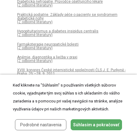
Diabetická nefropatie. Průvodce ošetřujícího lékaře
(Z odborné literatury)
Praktická podiatrie. Základy péče o pacienty se syndromem
diabetické nohy
(Z odborné literatury)
Hypopituitarismus a diabetes insipidus centralis
(Z odborné literatury)
Farmakoterapie neuropatické bolesti
(Z odborné literatury)
Anémie, diagnostika a liečba v praxi
(Z odborné literatury)
XVIII. kongres České internistické společnosti ČLS J. E. Purkyně -
Praha, 25.–28. 9. 2011
(Sborník abstrakt)
Keď kliknete na "Súhlasím" s používaním všetkých súborov
Medikace kardiovaskulárních chorob v seniorském věku
cookie, vyjadrujete tým svoj súhlas s ich ukladaním do vášho
Akutní plicní embolie a žilní trombóza. Patogeneze, diagnostika,
léčba a prevence
zariadenia a s pomocou pri vašej navigácii na stránke, analýze
(Z odborné literatury)
využívania údajov pri našich marketingových aktivitách.
Geriatrické syndromy a syndrom frailty – zlatý grál geriatrické
medicíny
Podrobné nastavenia
Súhlasím a pokračovať
Blokátory renin-angiotenzinové osy v kombinační léčbě hypertenze
Speciální chirurgie. 3. rozšířené a přepracované vydání