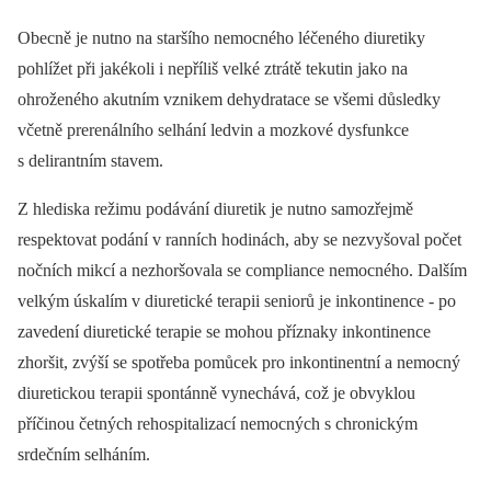
Obecně je nutno na staršího nemocného léčeného diuretiky
pohlížet při jakékoli i nepříliš velké ztrátě tekutin jako na
ohroženého akutním vznikem dehydratace se všemi důsledky
včetně prerenálního selhání ledvin a mozkové dysfunkce
s delirantním stavem.
Z hlediska režimu podávání diuretik je nutno samozřejmě
respektovat podání v ranních hodinách, aby se nezvyšoval počet
nočních mikcí a nezhoršovala se compliance nemocného. Dalším
velkým úskalím v diuretické terapii seniorů je inkontinence -⁠ po
zavedení diuretické terapie se mohou příznaky inkontinence
zhoršit, zvýší se spotřeba pomůcek pro inkontinentní a nemocný
diuretickou terapii spontánně vynechává, což je obvyklou
příčinou četných rehospitalizací nemocných s chronickým
srdečním selháním.