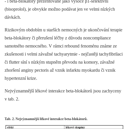
-⁠ i beta-blokátory prezentované jako vysoce β1-selektivní
(bisoprolol), je obvykle možno podávat jen ve velmi nízkých
dávkách.
Rizikovým obdobím u starších nemocných je ukončování terapie
beta-blokátory či přerušení léčby z důvodu noncompliance
samotného nemocného. V rámci rebound fenoménu známe ze
zkušenosti i velmi závažné tachyarytmie -⁠ nejčastěji tachyfibrilaci
či flutter síní s nízkým stupněm převodu na komory, závažné
zhoršení anginy pectoris až vznik infarktu myokardu či vznik
hypertenzní krize.
Nejvýznamnější lékové interakce beta-blokátorů jsou zachyceny
v tab. 2.
Tab. 2. Nejvýznamnější lékové interakce beta-blokátorů.