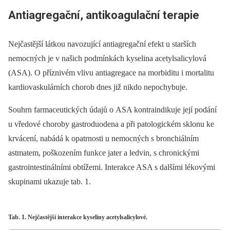
Antiagregační, antikoagulační terapie
Nejčastější látkou navozující antiagregační efekt u starších
nemocných je v našich podmínkách kyselina acetylsalicylová
(ASA). O příznivém vlivu antiagregace na morbiditu i mortalitu
kardiovaskulárních chorob dnes již nikdo nepochybuje.
Souhrn farmaceutických údajů o ASA kontraindikuje její podání
u vředové choroby gastroduodena a při patologickém sklonu ke
krvácení, nabádá k opatrnosti u nemocných s bronchiálním
astmatem, poškozením funkce jater a ledvin, s chronickými
gastrointestinálními obtížemi. Interakce ASA s dalšími lékovými
skupinami ukazuje tab. 1.
Tab. 1. Nejčastější interakce kyseliny acetylsalicylové.