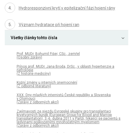
Hydroresponzivní krytí v epitelizační fázi hojení rány
Význam hydratace při hojení ran
Všetky články tohto čísla
Prof. MUDr. Bohumil Fišer, CSc., zemřel
(Osobní zprávy)
Prínos prof. MUDr. Jana Broda, DrSc., v oblasti hypertenzie a
nefrológie
(Z historie medicíny)
Kožní změny u interních onemocnění
(Z odborné literatury)
XXX. Dny mladých internistů České republiky a Slovenska
v Olomouci
(Zprávy z odborných akcí)
Zajímavosti ze sjezdu Evropské skupiny pro transplantaci
krvetvorných buněk (European Group for Blood and Marrow
transplantation), 3.-6. dubna 2011 v Paříži, týkající se pacientů s
ledvinami poškozenými mnohočetným myelomem
(Zprávy z odborných akcí)