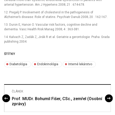
arterial hypertension. Am J Hypertens 2008; 21 : 674-678.
12. Pregelj P. Involvement of cholesterol in the pathogenesis of
Alzheimer’s disease: Role of statins. Psychiatr Danub 2008; 20 : 162-167.
13. Duron E, Hanon O. Vascular risk factors, cognitive decline and
dementia. Vasc Health Risk Manag 2008; 4 : 363-381.
14. Kalvach Z, Zadák Z, Jirák R et al. Geriatrie a gerontologie. Praha: Grada
publishing 2004.
ŠTÍTKY
Diabetológia
Endokrinológia
Interné lekárstvo
ČLÁNEK
Prof. MUDr. Bohumil Fišer, CSc., zemřel (Osobní
zprávy)