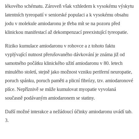
lékového schématu. Zároveň však vzhledem k vysokému výskytu
latentních tyreopatií v seniorské populaci a k vysokému obsahu
jodu v molekule amiodaronu je třeba mít se na pozoru před
klinickou manifestací až dekompenzací preexistující tyreopatie.
Riziko kumulace amiodaronu v rohovce a z tohoto faktu
vyplývající nutnost přerušovaného dávkování je známa již od
samotného počátku klinického užití amiodaronu v 80. letech
minulého století, stejně jako možnost vzniku periferní neuropatie,
poruch spánku, poruch paměti a plicní fibrózy, tzv. amiodaronové
plíce. Nepříznivě se může kumulovat myopatie vyvolaná
současně podávaným amiodaronem se statiny.
Další možné interakce a nežádoucí účinky amiodaronu uvádí tab.
3.