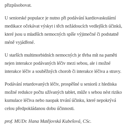
přizpůsobovat.
U seniorské populace je nutno při podávání kardiovaskulární
medikace očekávat výskyt i těch nežádoucích vedlejších účinků,
které jsou u mladších nemocných spíše výjimečné či podstatně
méně vyjádřené.
U starších multimorbidních nemocných je třeba mít na paměti
nejen interakce podávaných léčiv mezi sebou, ale i možné
interakce léčiv a souběžných chorob či interakce léčiva a stravy.
Podávání retardovaných léčiv, prospěšné u seniorů z hlediska
možné redukce počtu užívaných tablet, může s sebou nést riziko
kumulace léčiva nebo naopak trvání účinku, které nepokrývá
celou předpokládanou dobu účinnosti.
prof. MUDr. Hana Matějovská Kubešová, CSc.