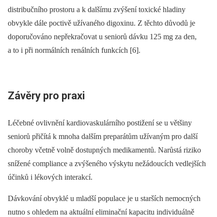
distribučního prostoru a k dalšímu zvýšení toxické hladiny
obvykle dále poctivě užívaného digoxinu. Z těchto důvodů je
doporučováno nepřekračovat u seniorů dávku 125 mg za den,
a to i při normálních renálních funkcích [6].
Závěry pro praxi
Léčebné ovlivnění kardiovaskulárního postižení se u většiny
seniorů přičítá k mnoha dalším preparátům užívaným pro další
choroby včetně volně dostupných medikamentů. Narůstá riziko
snížené compliance a zvýšeného výskytu nežádoucích vedlejších
účinků i lékových interakcí.
Dávkování obvyklé u mladší populace je u starších nemocných
nutno s ohledem na aktuální eliminační kapacitu individuálně