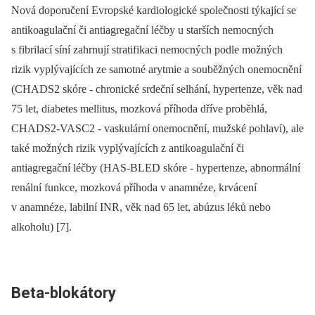
Nová doporučení Evropské kardiologické společnosti týkající se
antikoagulační či antiagregační léčby u starších nemocných
s fibrilací síní zahrnují stratifikaci nemocných podle možných
rizik vyplývajících ze samotné arytmie a souběžných onemocnění
(CHADS2 skóre -⁠ chronické srdeční selhání, hypertenze, věk nad
75 let, diabetes mellitus, mozková příhoda dříve proběhlá,
CHADS2-VASC2 -⁠ vaskulární onemocnění, mužské pohlaví), ale
také možných rizik vyplývajících z antikoagulační či
antiagregační léčby (HAS-BLED skóre -⁠ hypertenze, abnormální
renální funkce, mozková příhoda v anamnéze, krvácení
v anamnéze, labilní INR, věk nad 65 let, abúzus léků nebo
alkoholu) [7].
Beta-blokátory