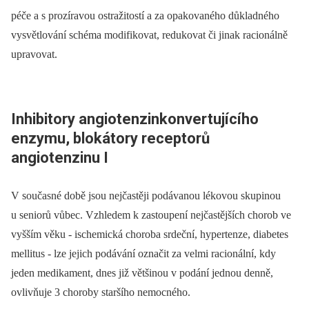
péče a s prozíravou ostražitostí a za opakovaného důkladného
vysvětlování schéma modifikovat, redukovat či jinak racionálně
upravovat.
Inhibitory angiotenzinkonvertujícího
enzymu, blokátory receptorů
angiotenzinu I
V současné době jsou nejčastěji podávanou lékovou skupinou
u seniorů vůbec. Vzhledem k zastoupení nejčastějších chorob ve
vyšším věku -⁠ ischemická choroba srdeční, hypertenze, diabetes
mellitus -⁠ lze jejich podávání označit za velmi racionální, kdy
jeden medikament, dnes již většinou v podání jednou denně,
ovlivňuje 3 choroby staršího nemocného.