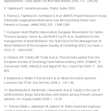
hyperkaliemia -⁠ case report. Pol Arch Med Wewm 2006; 115 : 238-242.
5. Topinková E. Geriatrie pro praxi. Praha: Galén 2005.
6. Fialová D, Topinková E, Gambassi G et al. AdHOC Project Research Group.
Potentially Inappropriate Medication Use Among Elderly Home Care
Patients in Europe. JAMA 2005; 293 : 1348-1358.
7. European Heart Rhythm Association; European Association for Cardio-
Thoracic Surgery. Camm AJ, Kirchhof P, Lip GY et al. Guidelines for the
management of atrial fibrillation: the Task Force for the Management of
Atrial Fibrillation of the European Society of Cardiology (ESC). Eur Heart J
2010; 31 : 2369-2429.
8. Cleland JGF, Coletta AP, Torabi A et al. Clinical trials update from the
European Society of Cardiology heart failure meeting 2009: CHANCE, B-
Convinced, CHAT, CIBIS-ELD and Signal HF. Eur J Heart Fail 2009; 11 : 802-
805.
9. Kubešová H, Weber P, Polcarová V et al. Akutní koronární syndrom
u seniorů nad 75 let. Čes Ger Rev 2008; 6 : 141-146.
10. Manderbacka K, Keskimäki I, Reunanen A et al. Equity in the use of
antithrombotic drugs, beta-blockers and statins among Finnish coronary
patients. Int J Equity Health 2008; 7 : 16-20.
11. Pretnar-Oblak J, Sebestjen M, Sabovic M. Statin treatment improves
cerebral more than systemic endothelial dysfunction in patients with