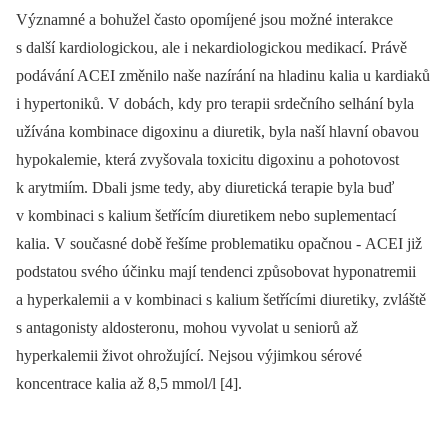
Významné a bohužel často opomíjené jsou možné interakce
s další kardiologickou, ale i nekardiologickou medikací. Právě
podávání ACEI změnilo naše nazírání na hladinu kalia u kardiaků
i hypertoniků. V dobách, kdy pro terapii srdečního selhání byla
užívána kombinace digoxinu a diuretik, byla naší hlavní obavou
hypokalemie, která zvyšovala toxicitu digoxinu a pohotovost
k arytmiím. Dbali jsme tedy, aby diuretická terapie byla buď
v kombinaci s kalium šetřícím diuretikem nebo suplementací
kalia. V současné době řešíme problematiku opačnou -⁠ ACEI již
podstatou svého účinku mají tendenci způsobovat hyponatremii
a hyperkalemii a v kombinaci s kalium šetřícími diuretiky, zvláště
s antagonisty aldosteronu, mohou vyvolat u seniorů až
hyperkalemii život ohrožující. Nejsou výjimkou sérové
koncentrace kalia až 8,5 mmol/l [4].