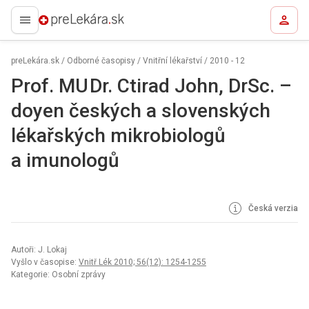
preLekára.sk
preLekára.sk
/
Odborné časopisy
/
Vnitřní lékařství
/
2010 - 12
Prof. MU Dr. Ctirad John, DrSc. –
doyen českých a slovenských
lékařských mikrobio­logů
a imunologů
Česká verzia
Autoři: J. Lokaj
Vyšlo v časopise:
Vnitř Lék 2010; 56(12): 1254-1255
Kategorie: Osobní zprávy