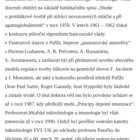
docendi obdržel na základě habilitačního spisu „Studie
o protilátkové tvorbě při infekci novorozených mláďat a při
agamaglobulinemii“ v roce 1959. V letech 1961 –⁠ 1962 získal
v konkurzu půlroční stipendium francouzské vlády
v Pasteurově ústavu v Paříži. Imprese „pasteurovské atmosféry“
s Pierrem Grabarem, A. R. Prévotem, A. Bussardem,
S. Avrameasem, z možnosti být při představení nového obecného
modelu regulace tvorby bílkovin na genetické úrovni F. Jacobem
a J. Monodem, ale také z kulturního prostředí tehdejší Paříže
(Jean Paul Sartre, Roger Garaudy, Jean Hyppolit) byly hluboké
a zůstaly trvalé. O titul doktora věd mu bylo povoleno ucházet se
až v roce 1987, kdy předložil studii „Principy depotní imunizace“.
Profesorem lékařské mikrobio­logie a imunologie byl však
jmenován až v roce 1990. I když byl pověřen vedením katedry
mikrobio­logie FVL UK po odchodu profesora Patočky do
důchodu již v 60. letech 20. století, oficiálním vedoucím tohoto