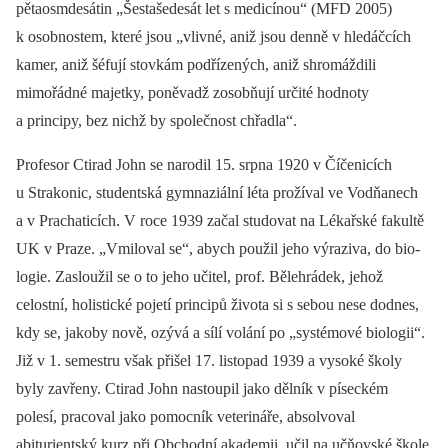
pětaosmdesátin „Šestašedesát let s medicínou“ (MFD 2005)
k osobnostem, které jsou „vlivné, aniž jsou denně v hledáčcích
kamer, aniž šéfují stovkám podřízených, aniž shromáždili
mimořádné majetky, poněvadž zosobňují určité hodnoty
a principy, bez nichž by společnost chřadla“.
Profesor Ctirad John se narodil 15. srpna 1920 v Číčenicích
u Strakonic, studentská gymnaziální léta prožíval ve Vodňanech
a v Prachaticích. V roce 1939 začal studovat na Lékařské fakultě
UK v Praze. „Vmiloval se“, abych použil jeho výraziva, do bio­
logie. Zasloužil se o to jeho učitel, prof. Bělehrádek, jehož
celostní, holistické pojetí principů života si s sebou nese dodnes,
kdy se, jakoby nově, ozývá a sílí volání po „systémové bio­logii“.
Již v 1. semestru však přišel 17. listopad 1939 a vysoké školy
byly zavřeny. Ctirad John nastoupil jako dělník v píseckém
polesí, pracoval jako pomocník veterináře, absolvoval
abiturientský kurz při Obchodní akademii, učil na učňovské škole