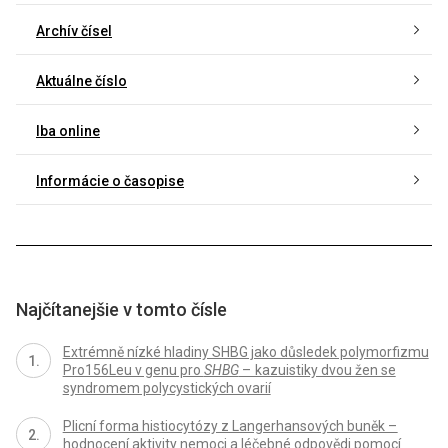
Archív čísel
Aktuálne číslo
Iba online
Informácie o časopise
Najčítanejšie v tomto čísle
Extrémně nízké hladiny SHBG jako důsledek polymorfizmu
Pro156Leu v genu pro
SHBG
– kazuistiky dvou žen se
syndromem polycystických ovarií
Plicní forma histiocytózy z Langerhansových buněk –
hodnocení aktivity nemoci a léčebné odpovědi pomocí