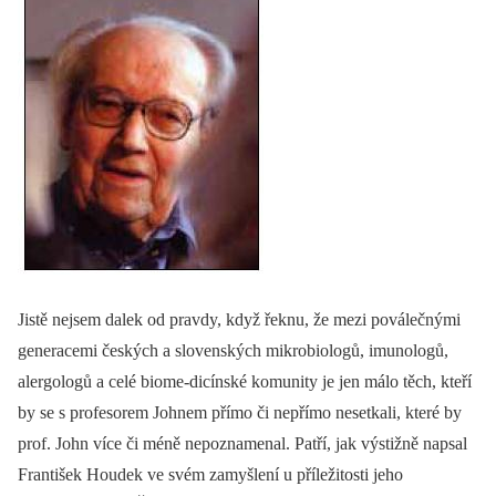
Jistě nejsem dalek od pravdy, když řeknu, že mezi poválečnými
generacemi českých a slovenských mikrobio­logů, imunologů,
alergologů a celé bio­me-dicínské komunity je jen málo těch, kteří
by se s profesorem Johnem přímo či nepřímo nesetkali, které by
prof. John více či méně nepoznamenal. Patří, jak výstižně napsal
František Houdek ve svém zamyšlení u příležitosti jeho