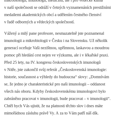
mikrobio­logii, imunologii, medicínu, ale i pro vědecké klima
v naší společnosti se odráží v četných vyznamenáních prestižními
medailemi akademických obcí a udělením čestného členství
v řadě odborných a vědeckých společností.
Vážený a milý pane profesore, nesmazatelně jste poznamenal
imunologii a mikrobio­logii v Česku i na Slovensku. Už několik
generací oceňuje Vaši nezištnou, upřímnou, laskavou a moudrou
pomoc při hledání cest nejen ve výzkumu, ale i v lékařské praxi.
Před 25 lety, na IV. kongresu československých imunologů
v Nitře, jste zakončil svůj referát „Československá imunologie:
historie, současnost a výhledy do budoucna“ slovy: „Domnívám
se, že jedno je charakteristické pro naši imunologii –⁠ oddanost
všech nás oboru. Kdyby československému imunologovi bylo
zabráněno pracovat v imunologii, bude pracovat –⁠ v imunologii“.
Chtěl bych Vás ujistit, že na platnosti těchto slov i dnes máte
mimořádnou zásluhu právě Vy. A za to Vám patří náš dík.