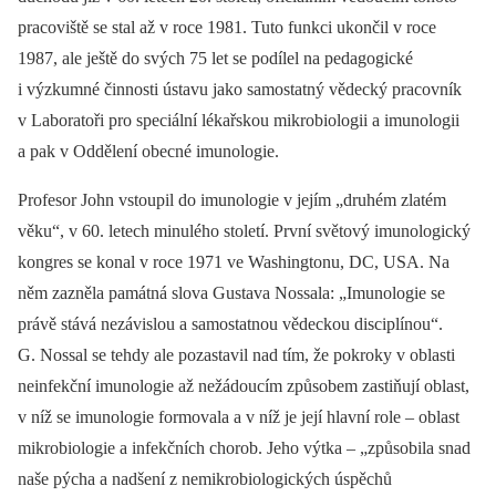
pracoviště se stal až v roce 1981. Tuto funkci ukončil v roce
1987, ale ještě do svých 75 let se podílel na pedagogické
i výzkumné činnosti ústavu jako samostatný vědecký pracovník
v Laboratoři pro speciální lékařskou mikrobio­logii a imunologii
a pak v Oddělení obecné imunologie.
Profesor John vstoupil do imunologie v jejím „druhém zlatém
věku“, v 60. le­tech minulého století. První světový imunologický
kongres se konal v roce 1971 ve Washingtonu, DC, USA. Na
něm zazněla památná slova Gustava Nossala: „Imunologie se
právě stává nezávislou a samostatnou vědeckou disciplínou“.
G. Nossal se tehdy ale pozastavil nad tím, že pokroky v oblasti
neinfekční imunologie až nežádoucím způsobem zastiňují oblast,
v níž se imunologie formovala a v níž je její hlavní role –⁠ oblast
mikrobio­logie a infekčních chorob. Jeho výtka –⁠ „způsobila snad
naše pýcha a nadšení z nemikrobio­logických úspěchů