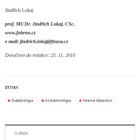
Jindřich Lokaj
prof. MU Dr. Jindřich Lokaj, CSc.
www.fnbrno.cz
e mail: jindrich.lokaj@fnusa.cz
Doručeno do redakce: 25. 11. 2010
ŠTÍTKY
Diabetológia
Endokrinológia
Interné lekárstvo
ČLÁNEK