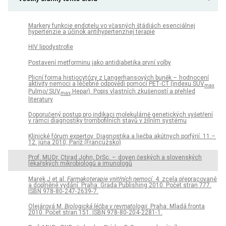
Markery funkcie endotelu vo včasných štádiách esenciálnej
hypertenzie a účinok antihypertenznej terapie
HIV lipodystrofie
Postavení metforminu jako antidiabetika první volby
Plicní forma histiocytózy z Langerhansových buněk – hodnocení
aktivity nemoci a léčebné odpovědi pomocí PET‑CT (indexu SUV
max
Pulmo/ SUV
Hepar). Popis vlastních zkušeností a přehled
max
literatury
Doporučený postup pro indikaci molekulárně genetických vyšetření
v rámci diagnostiky trombofilních stavů v žilním systému
Klinické fórum expertov: Diagnostika a liečba akútnych porfýrií. 11.–
12. júna 2010, Paríž (Francúzsko)
Prof. MU Dr. Ctirad John, DrSc. – doyen českých a slovenských
lékařských mikrobio­logů a imunologů
Marek J et al.
Farmakoterapie vnitřních nemocí.
4. zcela přepracované
a doplněné vydání. Praha: Grada Publishing 2010. Počet stran 777.
ISBN 978- 80- 247- 2639- 7.
Olejárová M.
Biologická léčba v revmatologii.
Praha: Mladá fronta
2010. Počet stran 151. ISBN 978- 80- 204- 2281- 1.