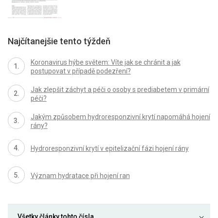
Najčítanejšie tento týždeň
Koronavirus hýbe světem: Víte jak se chránit a jak
postupovat v případě podezření?
Jak zlepšit záchyt a péči o osoby s prediabetem v primární
péči?
Jakým způsobem hydroresponzivní krytí napomáhá hojení
rány?
Hydroresponzivní krytí v epitelizační fázi hojení rány
Význam hydratace při hojení ran
Všetky články tohto čísla