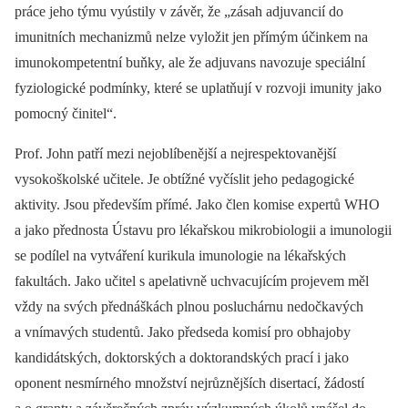
práce jeho týmu vyústily v závěr, že „zásah adjuvancií do
imunitních mechanizmů nelze vyložit jen přímým účinkem na
imunokompetentní buňky, ale že adjuvans navozuje speciální
fyziologické podmínky, které se uplatňují v rozvoji imunity jako
pomocný činitel“.
Prof. John patří mezi nejoblíbenější a nejrespektovanější
vysokoškolské učitele. Je obtížné vyčíslit jeho pedagogické
aktivity. Jsou především přímé. Jako člen komise expertů WHO
a jako přednosta Ústavu pro lékařskou mikrobio­logii a imunologii
se podílel na vytváření kurikula imunologie na lékařských
fakultách. Jako učitel s apelativně uchvacujícím projevem měl
vždy na svých přednáškách plnou posluchárnu nedočkavých
a vnímavých studentů. Jako předseda komisí pro obhajoby
kandidátských, doktorských a doktorandských prací i jako
oponent nesmírného množství nejrůznějších disertací, žádostí