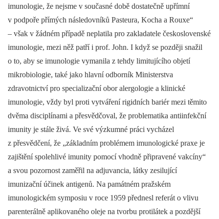
imunologie, že nejsme v současné době dostatečně upřímní
v podpoře přímých následovníků Pasteura, Kocha a Rouxe“
–⁠ však v žádném případě neplatila pro zakladatele československé
imunologie, mezi něž patří i prof. John. I když se později snažil
o to, aby se imunologie vymanila z tehdy limitujícího objetí
mikrobio­logie, také jako hlavní odborník Ministerstva
zdravotnictví pro specializační obor alergologie a klinické
imunologie, vždy byl proti vytváření rigidních bariér mezi těmito
dvěma disciplínami a přesvědčoval, že problematika antiinfekční
imunity je stále živá. Ve své výzkumné práci vycházel
z přesvědčení, že „základním problémem imunologické praxe je
zajištění spolehlivé imunity pomocí vhodně připravené vakcíny“
a svou pozornost zaměřil na adjuvancia, látky zesilující
imunizační účinek antigenů. Na památném pražském
imunologickém symposiu v roce 1959 přednesl referát o vlivu
parenterálně aplikovaného oleje na tvorbu protilátek a pozdější