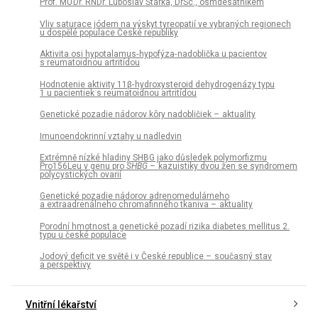
Prof. MU Dr. RNDr. Luboslav Stárka, DrSc., osmdesátníkem
Vliv saturace jódem na výskyt tyreopatií ve vybraných regionech
u dospělé populace České republiky
Aktivita osi hypotalamus- hypofýza- nadoblička u pacientov
s reumatoidnou artritídou
Hodnotenie aktivity 11β- hydroxysteroid dehydrogenázy typu
1 u pacientiek s reumatoidnou artritídou
Genetické pozadie nádorov kôry nadobličiek – aktuality
Imunoendokrinní vztahy u nadledvin
Extrémně nízké hladiny SHBG jako důsledek polymorfizmu
Pro156Leu v genu pro
SHBG
– kazuistiky dvou žen se syndromem
polycystických ovarií
Genetické pozadie nádorov adrenomedulárneho
a extraadrenálneho chromafinného tkaniva – aktuality
Porodní hmotnost a genetické pozadí rizika diabetes mellitus 2.
typu u české populace
Jodový deficit ve světě i v České republice – současný stav
a perspektivy
Vnitřní lékařství