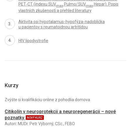
PET‑CT (indexu SUV
Pulmo/ SUV
Hepar). Popis
max
max
vlastních zkušeností a přehled literatury
Aktivita osi hypotalamus- hypofýza- nadoblička
u pacientov s reumatoidnou artritídou
HIV lipodystrofie
Kurzy
Zvýšte si kvalifikáciu online z pohodlia domova
Citikolín v neuroprotekcii a neuroregenerácii – nové
poznatky
NOVÝ KURZ
Autori: MUDr. Petr Výborný, CSc., FEBO