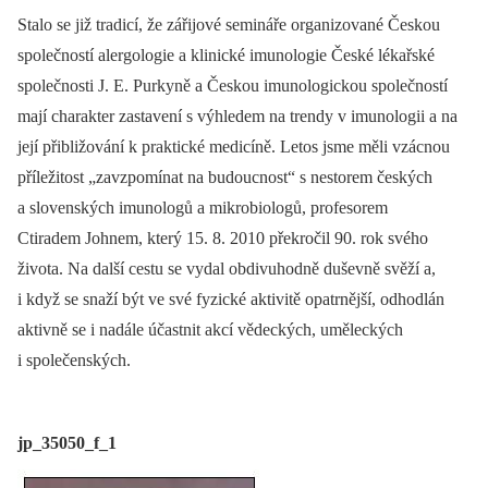
Stalo se již tradicí, že zářijové semináře organizované Českou
společností alergologie a klinické imunologie České lékařské
společnosti J. E. Purkyně a Českou imunologickou společností
mají charakter zastavení s výhledem na trendy v imunologii a na
její přibližování k praktické medicíně. Letos jsme měli vzácnou
příležitost „zavzpomínat na budoucnost“ s nestorem českých
a slovenských imunologů a mikrobio­logů, profesorem
Ctiradem Johnem, který 15. 8. 2010 překročil 90. rok svého
života. Na další cestu se vydal obdivuhodně duševně svěží a,
i když se snaží být ve své fyzické aktivitě opatrnější, odhodlán
aktivně se i nadále účastnit akcí vědeckých, uměleckých
i společenských.
jp_35050_f_1