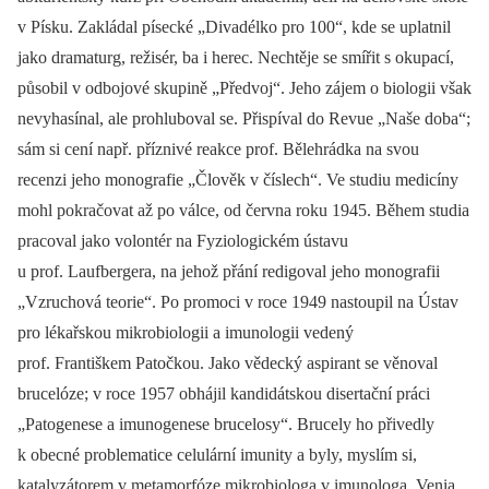
v Písku. Zakládal písecké „Divadélko pro 100“, kde se uplatnil
jako dramaturg, režisér, ba i herec. Nechtěje se smířit s okupací,
působil v odbojové skupině „Předvoj“. Jeho zájem o bio­logii však
nevyhasínal, ale prohluboval se. Přispíval do Revue „Naše doba“;
sám si cení např. příznivé reakce prof. Bělehrádka na svou
recenzi jeho monografie „Člověk v číslech“. Ve studiu medicíny
mohl pokračovat až po válce, od června roku 1945. Během studia
pracoval jako volontér na Fyziologickém ústavu
u prof. Laufbergera, na jehož přání redigoval jeho monografii
„Vzruchová teorie“. Po promoci v roce 1949 nastoupil na Ústav
pro lékařskou mikrobio­logii a imunologii vedený
prof. Františkem Patočkou. Jako vědecký aspirant se věnoval
brucelóze; v roce 1957 obhájil kandidátskou disertační práci
„Patogenese a imunogenese brucelosy“. Brucely ho přivedly
k obecné problematice celulární imunity a byly, myslím si,
katalyzátorem v metamorfóze mikrobio­loga v imunologa. Venia