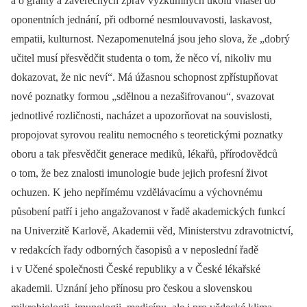
a o granty a závěrečných zpráv výzkumných úkolů vnášel do
oponentních jednání, při odborné nesmlouvavosti, laskavost,
empatii, kulturnost. Nezapomenutelná jsou jeho slova, že „dobrý
učitel musí přesvědčit studenta o tom, že něco ví, nikoliv mu
dokazovat, že nic neví“. Má úžasnou schopnost zpřístupňovat
nové poznatky formou „sdělnou a nezašifrovanou“, svazovat
jednotlivé rozličnosti, nacházet a upozorňovat na souvislosti,
propojovat syrovou realitu nemocného s teoretickými poznatky
oboru a tak přesvědčit generace mediků, lékařů, přírodovědců
o tom, že bez znalosti imunologie bude jejich profesní život
ochuzen. K jeho nepřímému vzdělávacímu a výchovnému
působení patří i jeho angažovanost v řadě akademických funkcí
na Univerzitě Karlově, Akademii věd, Ministerstvu zdravotnictví,
v redakcích řady odborných časopisů a v neposlední řadě
i v Učené společnosti České republiky a v České lékařské
akademii. Uznání jeho přínosu pro českou a slovenskou