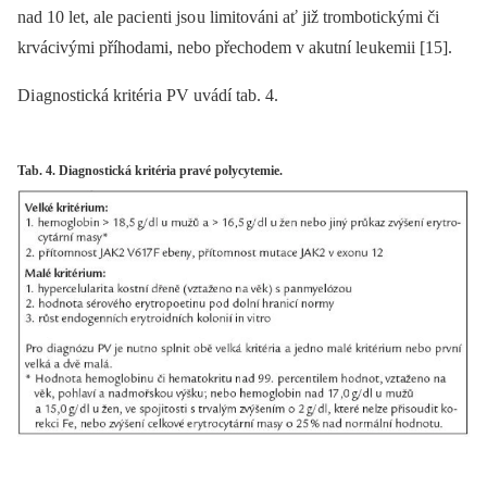
nad 10 let, ale paci enti jso u limitováni ať již trombotickými či
krvácivými příhodami, nebo přechodem v akutní le ukemii [15].
Di agnostická kritéri a PV uvádí tab. 4.
Tab. 4. Diagnostická kritéria pravé polycytemie.