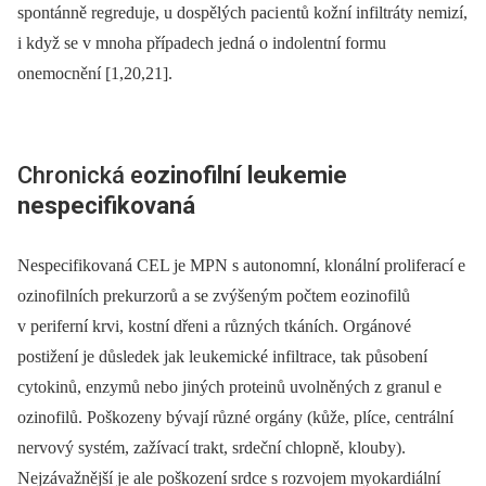
spontánně regreduje, u dospělých paci entů kožní infiltráty nemizí,
i když se v mnoha případech jedná o indolentní formu
onemocnění [1,20,21].
Chronická e
ozinofilní le
ukemi
e
nespecifikovaná
Nespecifikovaná CEL je MPN s autonomní, klonální proliferací e
ozinofilních prekurzorů a se zvýšeným počtem e ozinofilů
v periferní krvi, kostní dřeni a různých tkáních. Orgánové
postižení je důsledek jak le ukemické infiltrace, tak působení
cytokinů, enzymů nebo jiných proteinů uvolněných z granul e
ozinofilů. Poškozeny bývají různé orgány (kůže, plíce, centrální
nervový systém, zažívací trakt, srdeční chlopně, klouby).
Nejzávažnější je ale poškození srdce s rozvojem myokardiální