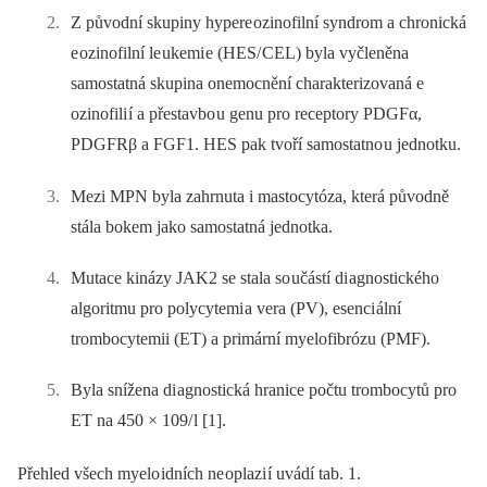
Z původní skupiny hypere ozinofilní syndrom a chronická
e ozinofilní le ukemi e (HES/ CEL) byla vyčleněna
samostatná skupina onemocnění charakterizovaná e
ozinofili í a přestavbo u genu pro receptory PDGFα,
PDGFRβ a FGF1. HES pak tvoří samostatno u jednotku.
Mezi MPN byla zahrnuta i mastocytóza, která původně
stála bokem jako samostatná jednotka.
Mutace kinázy JAK2 se stala so učástí di agnostického
algoritmu pro polycytemi a vera (PV), esenci ální
trombocytemii (ET) a primární myelofibrózu (PMF).
Byla snížena di agnostická hranice počtu trombocytů pro
ET na 450 × 109/ l [1].
Přehled všech myelo idních ne oplazi í uvádí tab. 1.