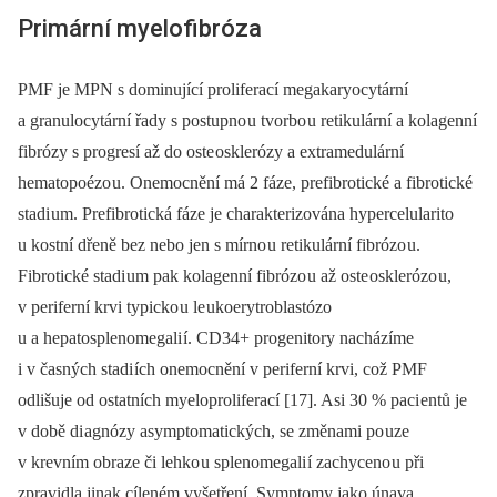
Primární myelofibróza
PMF je MPN s dominující proliferací megakaryocytární
a granulocytární řady s postupno u tvorbo u retikulární a kolagenní
fibrózy s progresí až do oste osklerózy a extramedulární
hematopoézo u. Onemocnění má 2 fáze, prefibrotické a fibrotické
stadi um. Prefibrotická fáze je charakterizována hypercelularito
u kostní dřeně bez nebo jen s mírno u retikulární fibrózo u.
Fibrotické stadi um pak kolagenní fibrózo u až oste osklerózo u,
v periferní krvi typicko u le ukoerytroblastózo
u a hepatosplenomegali í. CD34+ progenitory nacházíme
i v časných stadi ích onemocnění v periferní krvi, což PMF
odlišuje od ostatních myeloproliferací [17]. Asi 30 % paci entů je
v době di agnózy asymptomatických, se změnami po uze
v krevním obraze či lehko u splenomegali í zachyceno u při
zpravidla jinak cíleném vyšetření. Symptomy jako únava,