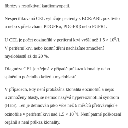
fibrózy s restriktivní kardiomyopatií.
Nespecifikovaná CEL vylučuje paci enty s BCR/ ABL pozitivito
u nebo s přestavbami PDGFRα, PDGFRβ nebo FGFR1.
9
U CEL je počet e ozinofilů v periferní krvi vyšší než 1,5 × 10
/ l.
V periferní krvi nebo kostní dřeni nacházíme zmnožení
myeloblastů až do 20 %.
Di agnóza CEL je zřejmá v případě průkazu klonality nebo
splněním početního kritéri a myeloblastů.
V případech, kdy není prokázána klonalita e ozinofilů a ne­jso
u zmnoženy blasty, se nemoc nazývá hypere ozinofilní syndrom
(HES). Ten je definován jako více než 6 měsíců přetrvávající e
9
ozinofili e v periferní krvi nad 1,5 × 10
/ l. Není patrné poškození
orgánů a není průkaz klonality.