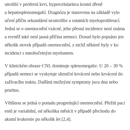
utrofili í v periferní krvi, hypercelularito u kostní dřeně
a hepatosplenomegali í. Di agnóza je stanovena na základě vylo
učení příčin sekundární ne utrofili e a ostatních myeloproliferací.
Jedná se o onemocnění vzácné, jeho přesná incidence není známa
a rovněž také není jasná příčina nemoci. Dosud bylo popsáno jen
několik stovek případů onemocnění, z nichž ně­kte­ré byly v ko
incidenci s mnohočetným myelomem.
V klinickém obraze CNL dominuje splenomegali e. U 20 –⁠ 30 %
případů nemoci se vyskytuje slizniční krvácení nebo krvácení do
zažívacího traktu. Dalšími možnými symptomy jso u dna nebo
pruritus.
Většinou se jedná o pomalu progredující onemocnění. Přežití paci
entů je vari abilní, od několika měsíců v případě přechodu do
akutní le ukemi e po několik let [2,4].