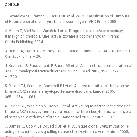
ZDROJE
1. Swerdlow SH, Campo E, Hartus NL et al. WHO Classificati on of Tumo urs
of Haematopo i etic and Lympho id Tissues. Lyon: IARC Press 2008.
2. Adam Z, Vorlíček J, Vaníček J et al. Di agnostické a léčebné postupy
u maligních chorob. Druhé, aktu alizované a doplněné vydání. Praha:
Grada Publishing 2004.
3. Jemal A, Tiwari RC, Murray T et al. Cancer statistics, 2004. CA Cancer J
Clin 2004; 54 : 8 –⁠ 29.
4. Kralovics R, Passamonti F, Buser AS et al. A gain‑of -⁠ uncti on mutati on of
JAK2 in myeloproliferative disorders. N Engl J Med 2005; 352 : 1779
–⁠ 1790.
5. Baxter EJ, Scott LM, Campbell PJ et al. Aquired mutati on of the tyrosine
kinase JAK2 in human myeloproliferative disorders. Lancet 2005;
365 : 1054 –⁠ 1061.
6. Levine RL, Wadleigh M, Co ols J et al. Activating mutati on in the tyrosine
kinase JAK2 in polycythemi a vera, essenti al thrombocythemi a, and myelo
id metaplasi a with myelofibrosis. Cancer Cell 2005; 7 : 387 –⁠ 397.
7. James C, Ugo V, Le Co uédic JP et al. A unique clonal JAK2 mutati on le
ading to constitutive signalling ca use of polycythemi a vera. Nature 2005;