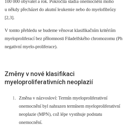
100 000 obyvatel a rok. Pokročilá stadi a onemocnění moho
u někdy přecházet do akutní le ukemi e nebo do myelofibrózy
[2,3].
V tomto přehledu se budeme věnovat klasifikačním kritéri ím
myeloproliferací bez přítomnosti Filadelfského chromozomu (Ph
negativní myelo-­­proliferace).
Změny v nové klasifikaci
myeloproliferativních neoplazií
Změna v názvosloví: Termín myeloproliferativní
onemocnění byl nahrazen termínem myeloproliferativní
neoplazie (MPN), což lépe vystihuje podstatu
onemocnění.