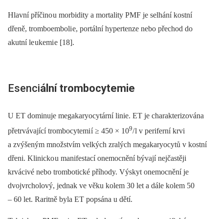
Hlavní příčino u morbidity a mortality PMF je selhání kostní
dřeně, tromboemboli e, portální hypertenze nebo přechod do
akutní le ukemi e [18].
Esenci
ální trombocytemi
e
U ET dominuje megakaryocytární linie. ET je charakterizována
9
přetrvávající trombocytemi í ≥ 450 × 10
/ l v periferní krvi
a zvýšeným množstvím velkých zralých megakaryocytů v kostní
dřeni. Klinicko u manifestací onemocnění bývají nejčastěji
krvácivé nebo trombotické příhody. Výskyt onemocnění je
dvojvrcholový, jednak ve věku kolem 30 let a dále kolem 50
–⁠ 60 let. Raritně byla ET popsána u dětí.