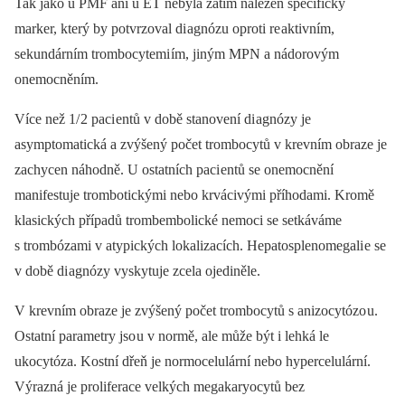
Tak jako u PMF ani u ET nebyla zatím nalezen specifický
marker, který by potvrzoval di agnózu oproti re aktivním,
sekundárním trombocytemi ím, jiným MPN a nádorovým
onemocněním.
Více než 1/ 2 paci entů v době stanovení di agnózy je
asymptomatická a zvýšený počet trombocytů v krevním obraze je
zachycen náhodně. U ostatních paci entů se onemocnění
manifestuje trombotickými nebo krvácivými příhodami. Kromě
klasických případů trombembolické nemoci se setkáváme
s trombózami v atypických lokalizacích. Hepatosplenomegali e se
v době di agnózy vyskytuje zcela ojediněle.
V krevním obraze je zvýšený počet trombocytů s anizocytózo u.
Ostatní parametry jso u v normě, ale může být i lehká le
ukocytóza. Kostní dřeň je normocelulární nebo hypercelulární.
Výrazná je proliferace velkých megakaryocytů bez