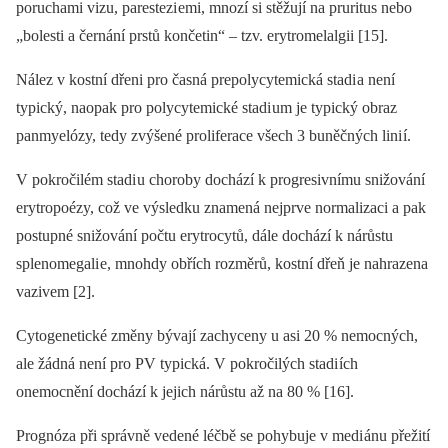
poruchami vizu, parestezi emi, mnozí si stěžují na pruritus nebo
„bolesti a černání prstů končetin“ –⁠ tzv. erytromelalgii [15].
Nález v kostní dřeni pro časná prepolycytemická stadi a není
typický, naopak pro polycytemické stadi um je typický obraz
panmyelózy, tedy zvýšené proliferace všech 3 buněčných lini í.
V pokročilém stadi u choroby dochází k progresivnímu snižování
erytropoézy, což ve výsledku znamená nejprve normalizaci a pak
postupné snižování počtu erytrocytů, dále dochází k nárůstu
splenomegali e, mnohdy obřích rozměrů, kostní dřeň je nahrazena
vazivem [2].
Cytogenetické změny bývají zachyceny u asi 20 % nemocných,
ale žádná není pro PV typická. V pokročilých stadi ích
onemocnění dochází k jejich nárůstu až na 80 % [16].
Prognóza při správně vedené léčbě se pohybuje v medi ánu přežití