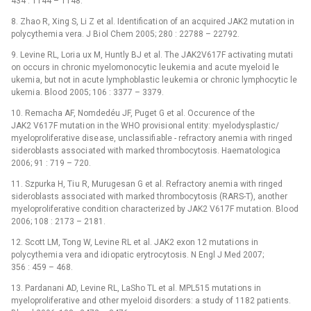
434 : 1144 –⁠ 1148.
8. Zhao R, Xing S, Li Z et al. Identificati on of an acquired JAK2 mutati on in
polycythemi a vera. J Bi ol Chem 2005; 280 : 22788 –⁠ 22792.
9. Levine RL, Lori a ux M, Huntly BJ et al. The JAK2V617F activating mutati
on occurs in chronic myelomonocytic le ukemi a and acute myelo id le
ukemi a, but not in acute lymphoblastic le ukemi a or chronic lymphocytic le
ukemi a. Blo od 2005; 106 : 3377 –⁠ 3379.
10. Remacha AF, Nomdedéu JF, Puget G et al. Occurence of the
JAK2 V617F mutati on in the WHO provisi onal entity: myelodysplastic/
myeloproliferative dise ase, unclassifi able -⁠ refractory anemi a with ringed
sideroblasts associ ated with marked thrombocytosis. Haematologica
2006; 91 : 719 –⁠ 720.
11. Szpurka H, Ti u R, Murugesan G et al. Refractory anemi a with ringed
sideroblasts associ ated with marked thrombocytosis (RARS-T), another
myeloproliferative conditi on characterized by JAK2 V617F mutati on. Blo od
2006; 108 : 2173 –⁠ 2181.
12. Scott LM, Tong W, Levine RL et al. JAK2 exon 12 mutati ons in
polycythemi a vera and idi opatic erytrocytosis. N Engl J Med 2007;
356 : 459 –⁠ 468.
13. Pardanani AD, Levine RL, LaSho TL et al. MPL515 mutati ons in
myeloproliferative and other myelo id disorders: a study of 1182 pati ents.