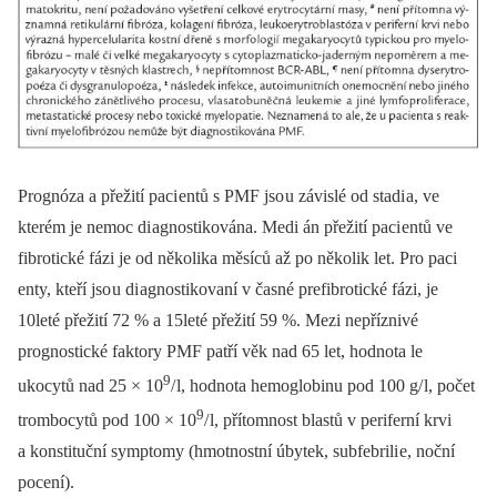
Prognóza a přežití paci entů s PMF jso u závislé od stadi a, ve
kterém je nemoc di agnostikována. Medi án přežití paci entů ve
fibrotické fázi je od několika měsíců až po několik let. Pro paci
enty, kteří jso u di agnostikovaní v časné prefibrotické fázi, je
10leté přežití 72 % a 15leté přežití 59 %. Mezi nepříznivé
prognostické faktory PMF patří věk nad 65 let, hodnota le
9
ukocytů nad 25 × 10
/ l, hodnota hemoglobinu pod 100 g/ l, počet
9
trombocytů pod 100 × 10
/ l, přítomnost blastů v periferní krvi
a konstituční symptomy (hmotnostní úbytek, subfebrili e, noční
pocení).