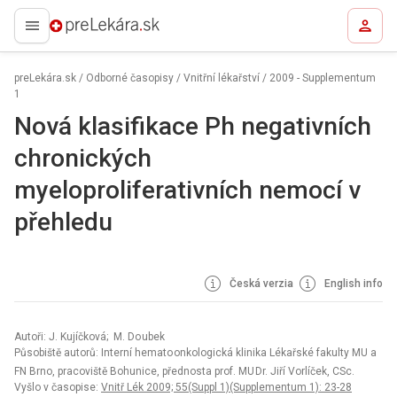
preLekára.sk
preLekára.sk
/
Odborné časopisy
/
Vnitřní lékařství
/
2009 - Supplementum
1
Nová klasifikace Ph negativních
chronických
myeloproliferativních nemocí v
přehledu
Česká verzia
English info
Autoři: J. Kujíčková; M. Do ubek
Působiště autorů: Interní hemato onkologická klinika Lékařské fakulty MU a
FN Brno, pracoviště Bohunice, přednosta prof. MU Dr. Jiří Vorlíček, CSc.
Vyšlo v časopise:
Vnitř Lék 2009; 55(Suppl 1)(Supplementum 1): 23-28