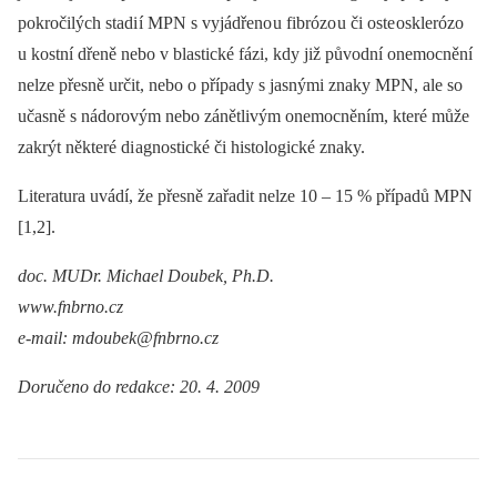
pokročilých stadi í MPN s vyjádřeno u fibrózo u či oste osklerózo
u kostní dřeně nebo v blastické fázi, kdy již původní onemocnění
nelze přesně určit, nebo o případy s jasnými znaky MPN, ale so
učasně s nádorovým nebo zánětlivým onemocněním, které může
zakrýt ně­kte­ré di agnostické či histologické znaky.
Literatura uvádí, že přesně zařadit nelze 10 –⁠ 15 % případů MPN
[1,2].
doc. MU
Dr. Michael Do
ubek, Ph.D.
www.fnbrno.cz
e-
mail: mdo
ubek@fnbrno.cz
Doručeno do redakce: 20. 4. 2009