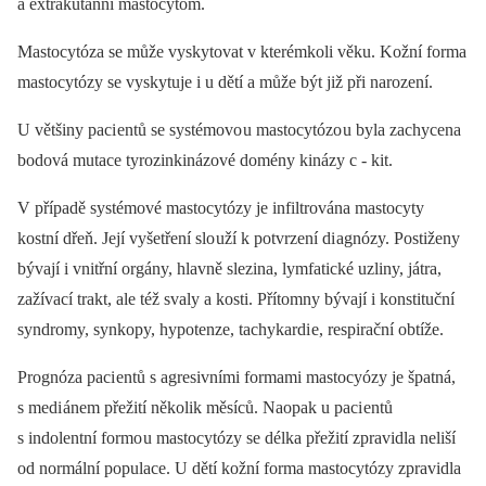
a extrakutánní mastocytom.
Mastocytóza se může vyskytovat v kterémkoli věku. Kožní forma
mastocytózy se vyskytuje i u dětí a může být již při narození.
U většiny paci entů se sy­stémovo u mastocytózo u byla zachycena
bodová mutace tyrozinkinázové domény kinázy c -⁠ kit.
V případě sy­stémové mastocytózy je infiltrována mastocyty
kostní dřeň. Její vyšetření slo uží k potvrzení di agnózy. Postiženy
bývají i vnitřní orgány, hlavně slezina, lymfatické uzliny, játra,
zažívací trakt, ale též svaly a kosti. Přítomny bývají i konstituční
syndromy, synkopy, hypotenze, tachykardi e, respirační obtíže.
Prognóza paci entů s agresivními formami mastocyózy je špatná,
s medi ánem přežití několik měsíců. Naopak u paci entů
s indolentní formo u mastocytózy se délka přežití zpravidla neliší
od normální populace. U dětí kožní forma mastocytózy zpravidla