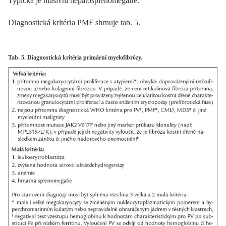
Typická je masivní hepatosplenomegali e.
Di agnostická kritéri a PMF shrnuje tab. 5.
Tab. 5. Diagnostická kritéria primární myelofibrózy.