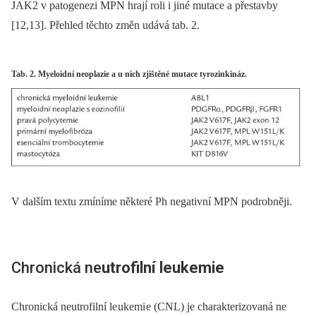
JAK2 v patogenezi MPN hrají roli i jiné mutace a přestavby
[12,13]. Přehled těchto změn udává tab. 2.
Tab. 2. Myeloidní neoplazie a u nich zjištěné mutace tyrozinkináz.
V dalším textu zmíníme ně­kte­ré Ph negativní MPN podrobněji.
Chronická ne
utrofilní leukemie
Chronická neutrofilní le ukemi e (CNL) je charakterizovaná ne