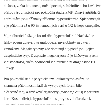
dušnost, ztráta hmotnosti, noční pocení, subfebrili e nebo krvácivé
příhody jso u typické pro pokročilá stadi a PMF. Dnavá artritida či
nefroliti áza jso u příznaky přítomné hyperurikemi e. Splenomegali
e je přítomna až u 90 % nemocných a asi u 1/ 2 je hepatomegali e.
V prefibrotické fázi je kostní dřen hypercelulární. Nacházíme
lehký posun doleva v granulopoéze, myeloblasty nebývají
zmnoženy. Megakaryocyty zde dominují a typické jso u jejich
dysplastické rysy. Dysplazi e megakaryocytů je klíčovým rysem
v histopatologickém hodnocení v diferenci ální di agnostice ET
a PMF.
Pro pokročilá stadi a je typická tzv. le ukoertyroblastóza, to
znamená přítomnost mladých vývojových forem bílé
a červené řady a slzičkové erytrocyty (
tear drop cells
) v periferní
krvi. Kostní dřeň je hypocelulární, s progresivní fibrotizací.