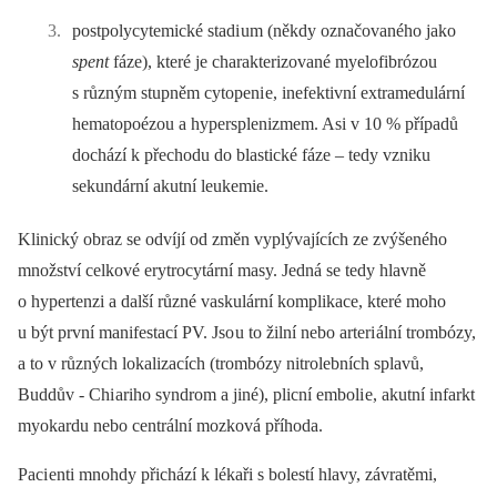
postpolycytemické stadi um (někdy označovaného jako
spent
fáze), které je charakterizované myelofibrózou
s různým stupněm cytopeni e, inefektivní extramedulární
hematopoézou a hypersplenizmem. Asi v 10 % případů
dochází k přechodu do blastické fáze –⁠ tedy vzniku
sekundární akutní leukemie.
Klinický obraz se odvíjí od změn vyplývajících ze zvýšeného
množství celkové erytrocytární masy. Jedná se tedy hlavně
o hypertenzi a další různé vaskulární komplikace, které moho
u být první manifestací PV. Jso u to žilní nebo arteri ální trombózy,
a to v různých lokalizacích (trombózy nitrolebních splavů,
Buddův -⁠ Chi ariho syndrom a jiné), plicní emboli e, akutní infarkt
myokardu nebo centrální mozková příhoda.
Paci enti mnohdy přichází k lékaři s bolestí hlavy, závratěmi,