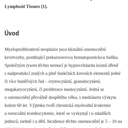
Lympho id Tissues [1].
Úvod
Myeloproliferativní neoplazi e jso u klonální onemocnění
krvetvorby, postihující prekurzorovo u hematopoeticko u buňku.
Společným rysem těchto nemocí je hypercelularita kostní dřeně
s nadprodukcí zralých a plně funkčních krevních elementů jedné
či více buněčných řad –⁠ erytrocytární, granulocytární,
megakaryocytární, či proliferace mastocytární. Jedná se
o onemocnění převážně dospělého věku, s medi ánem výskytu
kolem 60 let. Výjimku tvoří chronická myelo idní le ukemi e
a esenci ální trombocytemi e, které se vyskytují i u mladších
jedinců, raritně i u dětí. Incidence těchto onemocnění je 5 –⁠ 10 na