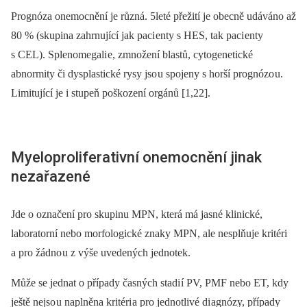
Prognóza onemocnění je různá. 5leté přežití je obecně udáváno až
80 % (skupina zahrnující jak paci enty s HES, tak paci enty
s CEL). Splenomegali e, zmnožení blastů, cytogenetické
abnormity či dysplastické rysy jso u spojeny s horší prognózo u.
Limitující je i stupeň poškození orgánů [1,22].
Myeloproliferativní onemocnění jinak
nezařazené
Jde o označení pro skupinu MPN, která má jasné klinické,
laboratorní nebo morfologické znaky MPN, ale nesplňuje kritéri
a pro žádno u z výše uvedených jednotek.
Může se jednat o případy časných stadi í PV, PMF nebo ET, kdy
ještě ne­jso u naplněna kritéri a pro jednotlivé di agnózy, případy