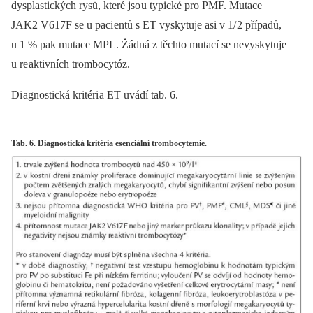
dysplastických rysů, které jso u typické pro PMF. Mutace
JAK2 V617F se u paci entů s ET vyskytuje asi v 1/ 2 případů,
u 1 % pak mutace MPL. Žádná z těchto mutací se nevyskytuje
u re aktivních trombocytóz.
Di agnostická kritéri a ET uvádí tab. 6.
Tab. 6. Diagnostická kritéria esenciální trombocytemie.