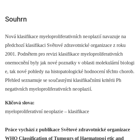
Souhrn
Nová klasifikace myeloproliferativních ne oplazi í navazuje na
předchozí klasifikaci Světové zdravotnické organizace z roku
2001. Podnětem pro revizi klasifikace myeloproliferativních
onemocnění byly jak nové poznatky v oblasti molekulární bi ologi
e, tak nové pohledy na histopatologické hodnocení těchto chorob.
Přehled seznamuje se so učasnými klasifikačními kritérii Ph
negativních myeloproliferativních ne oplazi í.
Klíčová slova:
myeloproliferativní ne oplazi e –⁠ klasifikace
Práce vychází z publikace Světové zdravotnické organizace
WHO Classificati on of Tumo urs of Haematopo i etic and