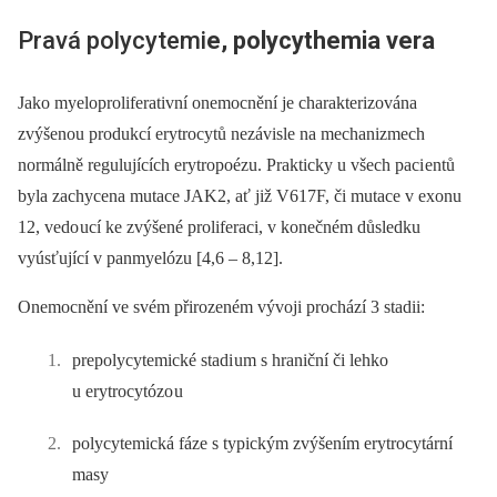
Pravá polycytemi
e,
polycythemi
a vera
Jako myeloproliferativní onemocnění je charakterizována
zvýšenou produkcí erytrocytů nezávisle na mechanizmech
normálně regulujících erytropoézu. Prakticky u všech paci entů
byla zachycena mutace JAK2, ať již V617F, či mutace v exonu
12, vedo ucí ke zvýšené proliferaci, v konečném důsledku
vyúsťující v panmyelózu [4,6 –⁠ 8,12].
Onemocnění ve svém přirozeném vývoji prochází 3 stadii:
prepolycytemické stadi um s hraniční či lehko
u erytrocytózo u
polycytemická fáze s typickým zvýšením erytrocytární
masy