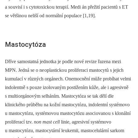
a so uvisí i s cytotoxicko u terapi í. Medi án přežití paci entů s ET
se většino u neliší od normální populace [1,19].
Mastocytóza
Dříve samostatná jednotka je podle nové revize řazena mezi
MPN. Jedná se o ne oplasticko u proliferaci mastocytů s jejich
kumulací v různých orgánech. Onemocnění může probíhat velmi
indolentně s po uze izolovaným postižením kůže, ale i agresivně
s multi orgánovým selháním. Mastocytóza se tak dělí dle
klinického průběhu na kožní mastocytózu, indolentní sy­stémovo
u mastocytózu, sy­stémovo u mastocytózu asoci ovano u s klonální
proliferací tzv.
non mast cell
linie, agresivní sy­stémovo
u mastocytózu, mastocytární le ukemii, mastocelulární sarkom