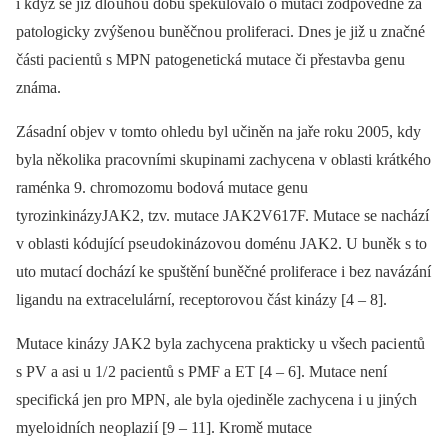
i když se již dlo uho u dobu spekulovalo o mutaci zodpovědné za
patologicky zvýšeno u buněčno u proliferaci. Dnes je již u značné
části paci entů s MPN patogenetická mutace či přestavba genu
známa.
Zásadní objev v tomto ohledu byl učiněn na jaře roku 2005, kdy
byla několika pracovními skupinami zachy­cena v oblasti krátkého
raménka 9. chromozomu bodová mutace genu
tyrozinkinázyJAK2, tzv. mutace JAK2V617F. Mutace se nachází
v oblasti kódující pse udokinázovo u doménu JAK2. U buněk s to
uto mutací dochází ke spuštění buněčné proliferace i bez navázání
ligandu na extracelulární, receptorovo u část kinázy [4 –⁠ 8].
Mutace kinázy JAK2 byla zachycena prakticky u všech paci entů
s PV a asi u 1/ 2 paci entů s PMF a ET [4 –⁠ 6]. Mutace není
specifická jen pro MPN, ale byla ojediněle zachycena i u jiných
myelo idních ne oplazi í [9 –⁠ 11]. Kromě mutace