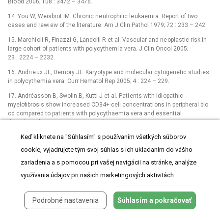
Blo od 2006; 108 : 3472 –⁠ 3476.
14. Yo u W, Weisbrot IM. Chronic ne utrophilic le ukaemi a. Report of two
cases and rewi ew of the literature. Am J Clin Pathol 1979; 72 : 233 –⁠ 242.
15. Marchi oli R, Finazzi G, Landolfi R et al. Vascular and ne oplastic risk in
large cohort of pati ents with polycythemi a vera. J Clin Oncol 2005;
23 : 2224 –⁠ 2232.
16. Andri e ux JL, Demory JL. Karyotype and molecular cytogenetic studi es
in polycythemi a vera. Curr Hematol Rep 2005; 4 : 224 –⁠ 229.
17. Andréasson B, Swolin B, Kutti J et al. Pati ents with idi opathic
myelofibrosis show incre ased CD34+ cell concentrati ons in peripheral blo
od compared to pati ents with polycythaemi a vera and essenti al
thrombocythaemi a. Eur J Haematol 2002; 68 : 189 –⁠ 193.
Keď kliknete na "Súhlasím" s používaním všetkých súborov
18. Cervantes F, Dupri ez B, Pereira A et al. New prognostic scoring system
for primary myelofibrosis based on a study of the Internati onal Gro up for
cookie, vyjadrujete tým svoj súhlas s ich ukladaním do vášho
Myelofibrosis Rese arch and Tre atment. Blo od 2009; 113 : 2895 –⁠ 2901.
zariadenia a s pomocou pri vašej navigácii na stránke, analýze
19. Finazzi G, Harrison C. Essenti al thrombocythaemi a. Semin Hematol
využívania údajov pri našich marketingových aktivitách.
2005; 42 : 230 –⁠ 238.
20. Tefferi A, Pardanani A. Clinical, genetic, and therape utic insights into
Podrobné nastavenia
Súhlasím a pokračovať
systemic mast cell dise ase. Curr Opin Hematol 2004; 11 : 58 –⁠ 64.
21. Brunning RD, McKenna RW, Rossai J et al. Systemic mastocytosis.