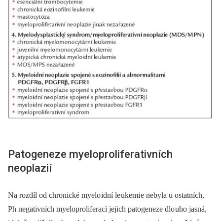
Patogeneze myeloproliferativních
neoplazií
Na rozdíl od chronické myelo idní le ukemi e nebyla u ostatních,
Ph negativních myeloproliferací jejich patogeneze dlo uho jasná,