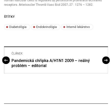
human vascular cells is regulated by peroxisome proliferator‑activated
receptors. Arterioscler Thromb Vasc Biol 2007; 27 : 1276 –⁠ 1282.
ŠTÍTKY
Diabetológia
Endokrinológia
Interné lekárstvo
ČLÁNEK
Pandemická chřipka A/ H1N1 2009 – reálný
problém – editorial