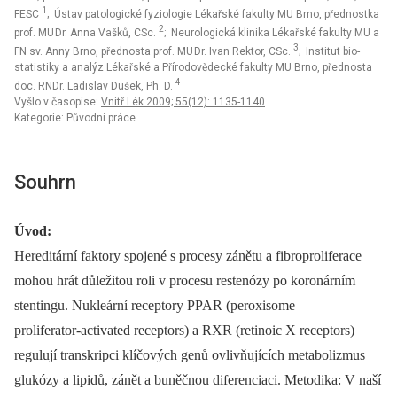
1
FESC
; Ústav patologické fyziologie Lékařské fakulty MU Brno, přednostka
2
prof. MU Dr. Anna Vašků, CSc.
; Neurologická klinika Lékařské fakulty MU a
3
FN sv. Anny Brno, přednosta prof. MU Dr. Ivan Rektor, CSc.
; Institut bio­
statistiky a analýz Lékařské a Přírodovědecké fakulty MU Brno, přednosta
4
doc. RNDr. Ladislav Dušek, Ph. D.
Vyšlo v časopise:
Vnitř Lék 2009; 55(12): 1135-1140
Kategorie: Původní práce
Souhrn
Úvod:
Hereditární faktory spojené s procesy zánětu a fibroproliferace
mohou hrát důležitou roli v procesu restenózy po koronárním
stentingu. Nukleární receptory PPAR (peroxisome
proliferator‑activated receptors) a RXR (retinoic X receptors)
regulují transkripci klíčových genů ovlivňujících metabolizmus
glukózy a lipidů, zánět a buněčnou diferenciaci. Metodika: V naší