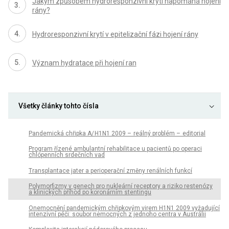
Jakým způsobem hydroresponzivní krytí napomáhá hojení
rány?
Hydroresponzivní krytí v epitelizační fázi hojení rány
Význam hydratace při hojení ran
Všetky články tohto čísla
Pandemická chřipka A/ H1N1 2009 – reálný problém – editorial
Program řízené ambulantní rehabilitace u pacientů po operaci
chlopenních srdečních vad
Transplantace jater a perioperační změny renálních funkcí
Polymorfizmy v genech pro nukleární receptory a riziko restenózy
a klinických příhod po koronárním stentingu
Onemocnění pandemickým chřipkovým virem H1N1 2009 vyžadující
intenzivní péči: soubor nemocných z jednoho centra v Austrálii