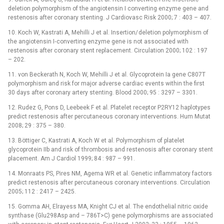
deletion polymorphism of the angiotensin I converting enzyme gene and
restenosis after coronary stenting. J Cardiovasc Risk 2000; 7 : 403 –⁠ 407.
10. Koch W, Kastrati A, Mehilli J et al. Insertion/ deletion polymorphism of
the angiotensin I‑converting enzyme gene is not associated with
restenosis after coronary stent replacement. Circulation 2000; 102 : 197
–⁠ 202.
11. von Beckerath N, Koch W, Mehilli J et al. Glycoprotein Ia gene C807T
polymorphism and risk for major adverse cardiac events within the first
30 days after coronary artery stenting. Blood 2000; 95 : 3297 –⁠ 3301.
12. Rudez G, Pons D, Leebeek F et al. Platelet receptor P2RY12 haplotypes
predict restenosis after percutaneous coronary interventions. Hum Mutat
2008; 29 : 375 –⁠ 380.
13. Böttiger C, Kastrati A, Koch W et al. Polymorphism of platelet
glycoprotein IIb and risk of thrombosis and restenosis after coronary stent
placement. Am J Cardiol 1999; 84 : 987 –⁠ 991.
14. Monraats PS, Pires NM, Agema WR et al. Genetic inflammatory factors
predict restenosis after percutaneous coronary interventions. Circulation
2005; 112 : 2417 –⁠ 2425.
15. Gomma AH, Elrayess MA, Knight CJ et al. The endothelial nitric oxide
synthase (Glu298Asp and –⁠ 786T>C) gene polymorphisms are associated