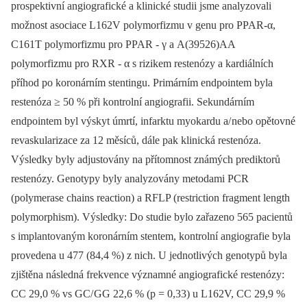
prospektivní angiografické a klinické studii jsme analyzovali
možnost asociace L162V polymorfizmu v genu pro PPAR‑α,
C161T polymorfizmu pro PPAR ‑⁠ γ a A(39526)AA
polymorfizmu pro RXR -⁠ α s rizikem restenózy a kardiálních
příhod po koronárním stentingu. Primárním endpointem byla
restenóza ≥ 50 % při kontrolní angiografii. Sekundárním
endpointem byl výskyt úmrtí, infarktu myokardu a/ nebo opětovné
revaskula­rizace za 12 měsíců, dále pak klinická restenóza.
Výsledky byly adjustovány na přítomnost známých prediktorů
restenózy. Genotypy byly analyzovány metodami PCR
(polymerase chains reaction) a RFLP (restriction fragment length
polymorphism). Výsledky: Do studie bylo zařazeno 565 pacientů
s implantovaným koronárním stentem, kontrolní angiografie byla
provedena u 477 (84,4 %) z nich. U jednotlivých genotypů byla
zjištěna následná frekvence významné angiografické restenózy:
CC 29,0 % vs GC/ GG 22,6 % (p = 0,33) u L162V, CC 29,9 %