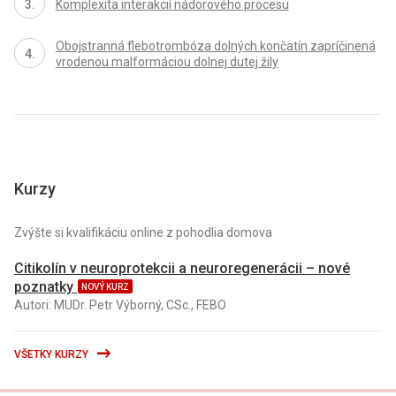
Komplexita interakcií nádorového procesu
Obojstranná flebotrombóza dolných končatín zapríčinená
vrodenou malformáciou dolnej dutej žily
Kurzy
Zvýšte si kvalifikáciu online z pohodlia domova
Citikolín v neuroprotekcii a neuroregenerácii – nové
poznatky
NOVÝ KURZ
Autori: MUDr. Petr Výborný, CSc., FEBO
VŠETKY KURZY