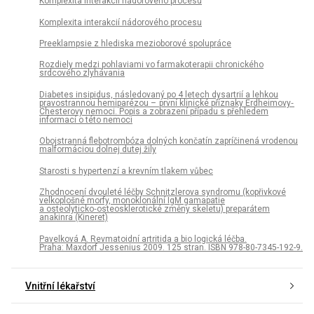
Komplexita interakcií nádorového procesu
Komplexita interakcií nádorového procesu
Preeklampsie z hlediska mezioborové spolupráce
Rozdiely medzi pohlaviami vo farmakoterapii chronického
srdcového zlyhávania
Diabetes insipidus, následovaný po 4 letech dysartrií a lehkou
pravostrannou hemiparézou – první klinické příznaky Erdheimovy‑
Chesterovy nemoci. Popis a zobrazení případu s přehledem
informací o této nemoci
Obojstranná flebotrombóza dolných končatín zapríčinená vrodenou
malformáciou dolnej dutej žily
Starosti s hypertenzí a krevním tlakem vůbec
Zhodnocení dvouleté léčby Schnitzlerova syndromu (kopřivkové
velkoplošné morfy, monoklonální IgM gamapatie
a osteolyticko‑osteosklerotické změny skeletu) preparátem
anakinra (Kineret)
Pavelková A. Revmatoidní artritida a bio logická léčba.
Praha: Maxdorf Jessenius 2009. 125 stran. ISBN 978-80-7345-192-9.
Vnitřní lékařství