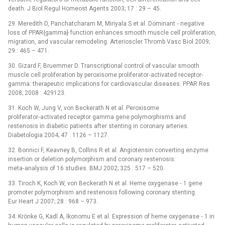
death. J Biol Regul Homeost Agents 2003; 17 : 29 –⁠ 45.
29. Meredith D, Panchatcharam M, Miriyala S et al. Dominant ‑⁠ negative
loss of PPAR{gamma} function enhances smooth muscle cell proliferation,
migration, and vascular remodeling. Arterioscler Thromb Vasc Biol 2009;
29 : 465 –⁠ 471.
30. Gizard F, Bruemmer D. Transcriptional control of vascular smooth
muscle cell proliferation by peroxisome proliferator‑activated receptor-
gamma: therapeutic implications for cardiovascular diseases. PPAR Res
2008; 2008 : 429123.
31. Koch W, Jung V, von Beckerath N et al. Peroxisome
proliferator‑activated receptor gamma gene polymorphisms and
restenosis in diabetic patients after stenting in coronary arteries.
Diabetologia 2004; 47 : 1126 –⁠ 1127.
32. Bonnici F, Keavney B, Collins R et al. Angiotensin converting enzyme
insertion or deletion polymorphism and coronary restenosis:
meta‑analysis of 16 studies. BMJ 2002; 325 : 517 –⁠ 520.
33. Tiroch K, Koch W, von Beckerath N et al. Heme oxygenase ‑⁠ 1 gene
promoter polymorphism and restenosis following coronary stenting.
Eur Heart J 2007; 28 : 968 –⁠ 973.
34. Krönke G, Kadl A, Ikonomu E et al. Expression of heme oxygenase ‑⁠ 1 in