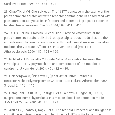
Cardiovasc Res 1999; 44 : 588 –⁠ 594.
23. Chao TH, Li YH, Chen JH et al. The 161TT genotype in the exon 6 of the
per­o­xisome-proliferator‑activated receptor gamma gene is associated with
premature acute myocardial infarction and increased lipid peroxidation in
habitual heavy smokers. Clin Sci 2004; 107 : 461 –⁠ 466.
24. Tai ES, Collins D, Robins SJ et al. The L162V polymorphism at the
peroxisome proliferator activated receptor alpha locus modulates the risk
of cardiovascular events associated with insulin resistance and diabetes
mellitus: the Veterans Affairs HDL Intervention Trial (VA -⁠ HIT).
Atherosclerosis 2006; 187 : 153 –⁠ 160.
25. Robitaille J, Brouillette C, Houde Aet al. Association between the
PPARalpha -⁠ L162V polymorphism and components of the metabolic
syndrome. J Hum Genet 2004; 49 : 482 –⁠ 489.
26. Goldbergová M, Špinarová L, Špinar Jet al. Intron Retinoic X
Receptor Alpha Polymorphism in Chronic Heart Failure. Atheroscler 2002;
3 (Suppl 2): 115 –⁠ 116.
27. Haraguchi G, Suzuki J, Kosuge H et al. A new RXR agonist, HX630,
suppresses intimal hyperplasia in a mouse blood flow cessation model.
J Mol Cell Cardiol 2006; 41 : 885 –⁠ 892.
28. Ahuja HS, Szanto A, Nagy L et al. The retinoid X receptor and its ligands:
versatile regulators of metabolic function, cell dif­ferentiation and cell