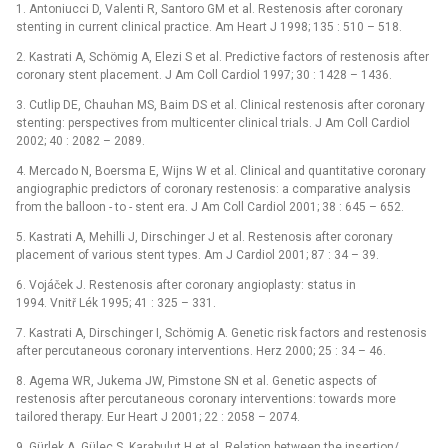
1. Antoniucci D, Valenti R, Santoro GM et al. Restenosis after coronary
stenting in current clinical practice. Am Heart J 1998; 135 : 510 –⁠ 518.
2. Kastrati A, Schömig A, Elezi S et al. Predictive factors of restenosis after
coronary stent placement. J Am Coll Cardiol 1997; 30 : 1428 –⁠ 1436.
3. Cutlip DE, Chauhan MS, Baim DS et al. Clinical restenosis after coronary
stenting: perspectives from multicenter clinical trials. J Am Coll Cardiol
2002; 40 : 2082 –⁠ 2089.
4. Mercado N, Boersma E, Wijns W et al. Clinical and quantitative coronary
angiographic predictors of coronary restenosis: a comparative analysis
from the balloon -⁠ to -⁠ stent era. J Am Coll Cardiol 2001; 38 : 645 –⁠ 652.
5. Kastrati A, Mehilli J, Dirschinger J et al. Restenosis after coronary
placement of various stent types. Am J Cardiol 2001; 87 : 34 –⁠ 39.
6. Vojáček J. Restenosis after coronary angioplasty: status in
1994. Vnitř Lék 1995; 41 : 325 –⁠ 331.
7. Kastrati A, Dirschinger I, Schömig A. Genetic risk factors and restenosis
after percutaneous coronary interventions. Herz 2000; 25 : 34 –⁠ 46.
8. Agema WR, Jukema JW, Pimstone SN et al. Genetic aspects of
restenosis after percutaneous coronary interventions: towards more
tailored therapy. Eur Heart J 2001; 22 : 2058 –⁠ 2074.
9. Gürlek A, Güleç S, Karabulut H et al. Relation between the insertion/