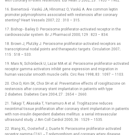
with coronary in‑stent restenosis. Eur Heart J 2002; 23 : 1955 –⁠ 1962.
16. Bienertová -⁠ Vasků JA, Hlinomaz O, Vasků A. Are common leptin
promoter polymorphisms associated with restenosis after coronary
stenting? Heart Vessels 2007; 22 : 310 –⁠ 315.
17. Bishop -⁠ Bailey D. Peroxisome prolifera­tor‑activated receptor in the
cardiovascular system. Br J Pharmacol 2000; 129 : 823 –⁠ 834.
18. Brown J, Plutzky J. Peroxisome prolifera­tor‑activated receptors as
transcriptional nodal points and therapeutic targets. Circulation 2007;
115 : 518 –⁠ 533.
19. Marx N, Schönbeck U, Lazar MA et al. Peroxisome proliferator‑activated
receptor gamma activators inhibit gene expression and migration in
human vascular smooth muscle cells. Circ Res 1998; 83 : 1097 –⁠ 1103.
20. Choi D, Kim SK, Choi SH et al. Preventative effects of rosiglitazone on
restenosis after coronary stent implantation in patients with type
2 diabetes. Diabetes Care 2004; 27 : 2654 –⁠ 2660.
21. Takagi T, Akasaka T, Yamamuro A et al. Troglitazone reduces
neointimal tissue proliferation after coronary stent implantation in patients
with non‑insulin dependent diabetes mellitus: a serial intravascular
ultrasound study. J Am Coll Cardiol 2000; 36 : 1529 –⁠ 1535.
22. Wang XL, Oosterhof J, Duarte N. Peroxisome proliferator‑activated
receptor gamma C161→T polymorphism and coronary artery disease.