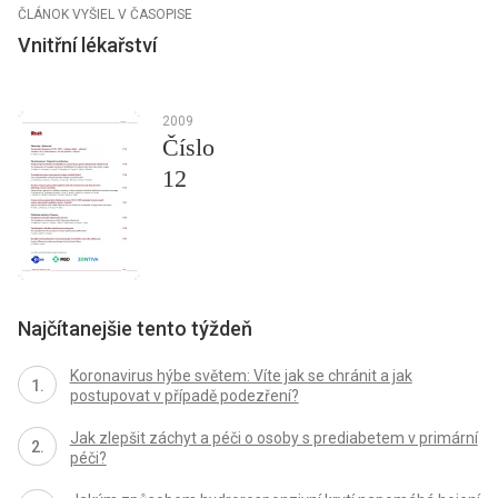
ČLÁNOK VYŠIEL V ČASOPISE
Vnitřní lékařství
2009
Číslo
12
Najčítanejšie tento týždeň
Koronavirus hýbe světem: Víte jak se chránit a jak
postupovat v případě podezření?
Jak zlepšit záchyt a péči o osoby s prediabetem v primární
péči?