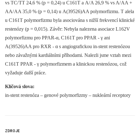
vs TC/ TT 24,6 % (p = 0,24) u C161T a A/ A 26,9 % vs A/ AA +
AA/ AA 35,0 % (p = 0,14) u A(39526)AA polymorfizmu. T alela
u C161T polymorfizmu byla asociována s nižší frekvencí klinické
restenózy (p = 0,015). Závěr: Nebyla nalezena asociace L162V
polymorfizmu pro PPAR‑α, C161T pro PPAR ‑⁠ γ ani
A(39526)AA pro RXR ‑⁠ α s angiografickou in‑stent restenózou
nebo závažnými kardiálními příhodami. Nalezli jsme vztah mezi
C161T PPAR ‑⁠ γ polymorfizmem a klinickou restenózou, což
vyžaduje další práce.
Klíčová slova:
in‑stent restenóza –⁠ genové polymorfizmy –⁠ nukleární receptory
ZDROJE