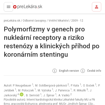
preLekára.sk
preLekára.sk
/
Odborné časopisy
/
Vnitřní lékařství
/
2009 - 12
Polymorfizmy v genech pro
nukleární receptory a riziko
restenózy a klinických příhod po
koronárním stentingu
English version
České info
1
2
1
1
Autoři: P. Neugebauer
; M. Goldbergová‑ pávková
; P. Kala
; O. Boček
; P.
1
1
1
1
3
Jeřábek
; M. Poloczek
; M. Vytiska
; J. Pařenica
; R. Mikulík
; J.
4
1
1
2
Jarkovský
; B. Semrád
; J. Špinar
; A. Vašků
Působiště autorů: Interní kardiologická klinika Lékařské fakulty MU a FN
Brno, pracoviště Bohunice, přednosta prof. MU Dr. Jindřich Špinar, CSc.,