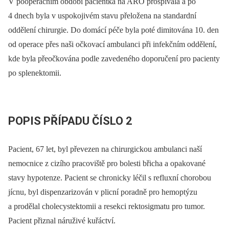
V pooperačním období pacientka na ARO prospívala a po
4 dnech byla v uspokojivém stavu přeložena na standardní
oddělení chirurgie. Do domácí péče byla poté dimitována 10. den
od operace přes naši očkovací ambulanci při infekčním oddělení,
kde byla přeočkována podle zavedeného doporučení pro pacienty
po splenektomii.
POPIS PŘÍPADU ČÍSLO 2
Pacient, 67 let, byl převezen na chirurgickou ambulanci naší
nemocnice z cizího pracoviště pro bolesti břicha a opakované
stavy hypotenze. Pacient se chronicky léčil s refluxní chorobou
jícnu, byl dispenzarizován v plicní poradně pro hemoptýzu
a prodělal cholecystektomii a resekci rektosigmatu pro tumor.
Pacient přiznal náruživé kuřáctví.