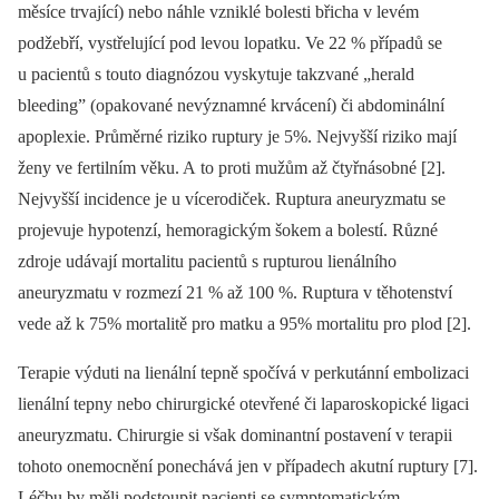
měsíce trvající) nebo náhle vzniklé bolesti břicha v levém
podžebří, vystřelující pod levou lopatku. Ve 22 % případů se
u pacientů s touto diagnózou vyskytuje takzvané „herald
bleeding” (opakované nevýznamné krvácení) či abdominální
apoplexie. Průměrné riziko ruptury je 5%. Nejvyšší riziko mají
ženy ve fertilním věku. A to proti mužům až čtyřnásobné [2].
Nejvyšší incidence je u vícerodiček. Ruptura aneuryzmatu se
projevuje hypotenzí, hemoragickým šokem a bolestí. Různé
zdroje udávají mortalitu pacientů s rupturou lienálního
aneuryzmatu v rozmezí 21 % až 100 %. Ruptura v těhotenství
vede až k 75% mortalitě pro matku a 95% mortalitu pro plod [2].
Terapie výduti na lienální tepně spočívá v perkutánní embolizaci
lienální tepny nebo chirurgické otevřené či laparoskopické ligaci
aneuryzmatu. Chirurgie si však dominantní postavení v terapii
tohoto onemocnění ponechává jen v případech akutní ruptury [7].
Léčbu by měli podstoupit pacienti se symptomatickým