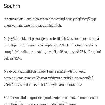
Souhrn
Aneuryzmata lienálních tepen představují druhý nejčastější typ
aneuryzmatu tepen intraabdominálních.
Nejvyšší incidenci pozorujeme u fertilních žen. Incidence stoupá
u multipar. Průměrné riziko ruptury je 5%. U těhotných rodiček
stoupá. Mortalita pro matku je v případě ruptury až 75%. Pro plod
pak až 95%.
Na dvou kazuistikách mladé ženy a muže vyššího věku
prezentujeme relativní častost výskytu a průběh onemocnění
včetně závislosti na technickém vybavení nemocnice.
V diferenciální diagnostice poukazujeme na možná onemocnění
mimikující symptomy aneuryzmatu lienální tepny.