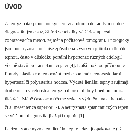
ÚVOD
Aneuryzmata splanchnických větví abdominální aorty recentně
diagnostikujeme s vyšší frekvencí díky větší dostupnosti
zobrazovacích metod, zejména počítačové tomografii. Etiologicky
jsou aneuryzmata nejspíše způsobena vysokým průtokem lienální
tepnou, často v důsledku portální hypertenze různých etiologií
včetně stavů po transplantaci jater [4]. Další možnou příčinou je
fibrodysplastické onemocnění medie spojené s renovaskulární
hypertenzí či polyarteritis nodosa. Výdutě lienální tepny zaujímají
druhé místo v četnosti aneuryzmat břišní dutiny hned po aorto-
ilických. Méně často se můžeme setkat s výdutěmi na a. hepatica
či a. mesenterica superior [7]. Aneuryzmata splanchnických tepen
se většinou diagnostikují až při ruptuře [1].
Pacienti s aneuryzmatem lienální tepny udávají opakované (až