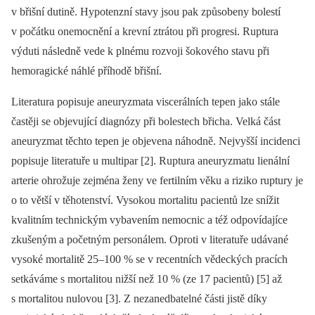
v břišní dutině. Hypotenzní stavy jsou pak způsobeny bolestí
v počátku onemocnění a krevní ztrátou při progresi. Ruptura
výduti následně vede k plnému rozvoji šokového stavu při
hemoragické náhlé příhodě břišní.
Literatura popisuje aneuryzmata viscerálních tepen jako stále
častěji se objevující diagnózy při bolestech břicha. Velká část
aneuryzmat těchto tepen je objevena náhodně. Nejvyšší incidenci
popisuje literatuře u multipar [2]. Ruptura aneuryzmatu lienální
arterie ohrožuje zejména ženy ve fertilním věku a riziko ruptury je
o to větší v těhotenství. Vysokou mortalitu pacientů lze snížit
kvalitním technickým vybavením nemocnic a též odpovídajíce
zkušeným a početným personálem. Oproti v literatuře udávané
vysoké mortalitě 25–100 % se v recentních vědeckých pracích
setkáváme s mortalitou nižší než 10 % (ze 17 pacientů) [5] až
s mortalitou nulovou [3]. Z nezanedbatelné části jistě díky