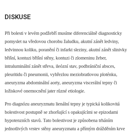
DISKUSE
Při bolesti v levém podžebří musíme diferenciálně ­diagnosticky
pomyslet na vředovou chorobu žaludku, akutní zánět ledviny,
ledvinnou koliku, poranění či infarkt sleziny, akutní zánět slinivky
břišní, kontuzi břišní stěny, kontuzi či zlomeninu žeber,
intraluminální zánět střeva, ileózní stav, podbrániční absces,
pleuritidu či pneumonii, vyhřezlou meziobratlovou ploténku,
aneuryzma abdominální aorty, aneuryzma viscerální tepny či
ložiskové onemocnění jater různé etiologie.
Pro diagnózu aneuryzmatu lienální tepny je typická kolikovitá
bolestivost postupně se zhoršující s opakujícími se epizodami
hypotenzních stavů. Tato bolestivost je způsobena trháním
jednotlivých vrstev stěny aneuryzmatu a přímým drážděním krve