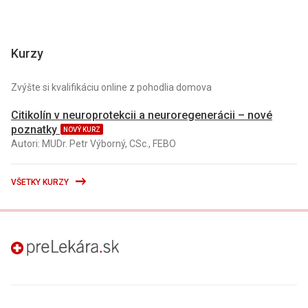
Kurzy
Zvýšte si kvalifikáciu online z pohodlia domova
Citikolín v neuroprotekcii a neuroregenerácii – nové
poznatky
NOVÝ KURZ
Autori: MUDr. Petr Výborný, CSc., FEBO
VŠETKY KURZY
preLekára.sk