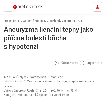
preLekára.sk
preLekára.sk
/
Odborné časopisy
/
Rozhledy v chirurgii
/
2011 - 1
Aneuryzma lienální tepny jako
příčina bolesti břicha
s hypotenzí
Česká verzia
English info
Autoři: A. Škaryd; Z. Rambousek; J. Marušiak
Působiště autorů: Cévní a rekonstrukční chirurgie, Krajská nemocnice
Liberec
Vyšlo v časopise:
Rozhl. Chir., 2011, roč. 90, č. 1, s. 59-61.
Kategorie: Monotematický speciál - Původní práce