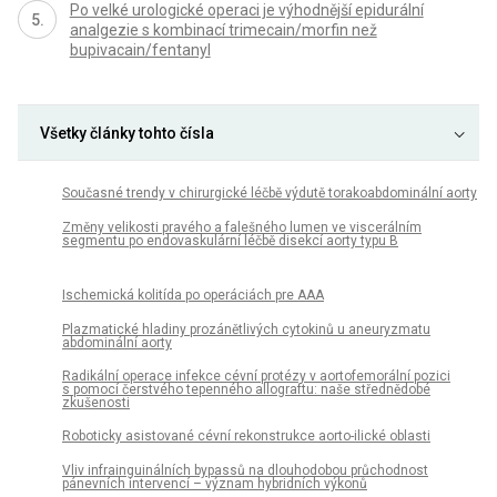
Po velké urologické operaci je výhodnější epidurální
analgezie s kombinací trimecain/morfin než
bupivacain/fentanyl
Všetky články tohto čísla
Současné trendy v chirurgické léčbě výdutě torakoabdominální aorty
Změny velikosti pravého a falešného lumen ve viscerálním
segmentu po endovaskulární léčbě disekcí aorty typu B
Ischemická kolitída po operáciách pre AAA
Plazmatické hladiny prozánětlivých cytokinů u aneuryzmatu
abdominální aorty
Radikální operace infekce cévní protézy v aortofemorální pozici
s pomocí čerstvého tepenného allograftu: naše střednědobé
zkušenosti
Roboticky asistované cévní rekonstrukce aorto-ilické oblasti
Vliv infrainguinálních bypassů na dlouhodobou průchodnost
pánevních intervencí – význam hybridních výkonů