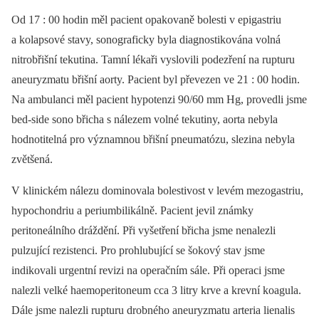
Od 17 : 00 hodin měl pacient opakovaně bolesti v epigastriu
a kolapsové stavy, sonograficky byla diagnostikována volná
nitrobřišní tekutina. Tamní lékaři vyslovili podezření na rupturu
aneuryzmatu břišní aorty. Pacient byl převezen ve 21 : 00 hodin.
Na ambulanci měl pacient hypotenzi 90/60 mm Hg, provedli jsme
bed-side sono břicha s nálezem volné tekutiny, aorta nebyla
hodnotitelná pro významnou břišní pneumatózu, slezina nebyla
zvětšená.
V klinickém nálezu dominovala bolestivost v levém mezogastriu,
hypochondriu a periumbilikálně. Pacient jevil známky
peritoneálního dráždění. Při vyšetření břicha jsme nenalezli
pulzující rezistenci. Pro prohlubující se šokový stav jsme
indikovali urgentní revizi na operačním sále. Při operaci jsme
nalezli velké haemoperitoneum cca 3 litry krve a krevní koagula.
Dále jsme nalezli rupturu drobného aneuryzmatu arteria lienalis