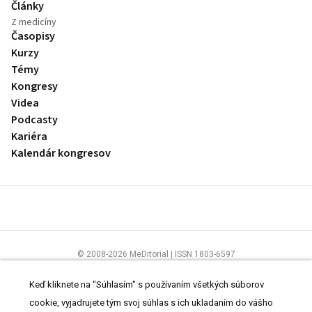
Články
Z medicíny
Časopisy
Kurzy
Témy
Kongresy
Videa
Podcasty
Kariéra
Kalendár kongresov
© 2008-2026 MeDitorial | ISSN 1803-6597
Stránky preLekára.sk sú určené výhradne odborníkom v zdravotníctve.
Čítajte
prehlásenie
a
Zásady spracovania osobných údajov
.
Keď kliknete na "Súhlasím" s používaním všetkých súborov
cookie, vyjadrujete tým svoj súhlas s ich ukladaním do vášho