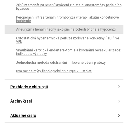
Žilní interponát při řešení krvácení z distální anastomózy pedálního
bypassu
Peroperační intraarteriální trombolýza v terapii akutní končetinové
ischemie
Aneuryzma lienální tepny jako příčina bolesti břicha s hypotenzí
Cytostatická hypertermická perfuze izolované končetiny (HILP) ve
VFN
Simultánní karotická endarterektomie a koronární revaskularizace:
indikace a výsledky
Jednoduchá metoda odstranění infikované cévní protézy
Dva mylné mýty flebologické chirurgie 20. století
Rozhledy v chirurgii
Archív čísel
Aktuálne číslo