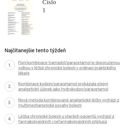
Číslo
1
Najčítanejšie tento týždeň
Fixní kombinace tramadol/paracetamol je doporučenou
volbou v léčbě chronické bolesti v ordinaci praktického
lékaře
Kombinace kodein/paracetamol prokázala stejný
analgetický účinek jako hydrokodon/paracetamol
Nová metoda kombinované analgetické léčby vychází z
multimechanistické povahy bolesti
Léčba chronické bolesti u starších pacientů vychází z
farmakologických i nefarmakologických přístupů