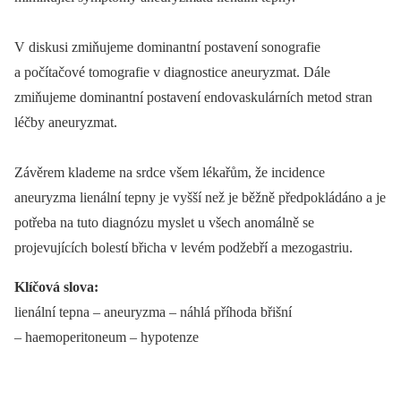
V diskusi zmiňujeme dominantní postavení sonografie
a počítačové tomografie v diagnostice aneuryzmat. Dále
zmiňujeme dominantní postavení endovaskulárních metod stran
léčby aneuryzmat.
Závěrem klademe na srdce všem lékařům, že incidence
aneuryzma lienální tepny je vyšší než je běžně předpokládáno a je
potřeba na tuto diagnózu myslet u všech anomálně se
projevujících bolestí břicha v levém podžebří a mezogastriu.
Klíčová slova:
lienální tepna –⁠ aneuryzma –⁠ náhlá příhoda břišní
–⁠ haemoperitoneum –⁠ hypotenze