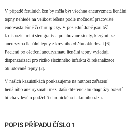
V případě fertilních žen by měla být všechna aneuryzmata lienální
tepny nehledě na velikost řešena podle možností pracoviště
endovaskulárně či chirurgicky. V poslední době jsou též
k dispozici mini stentgrafty a potahované stenty, kterými lze
aneuryzma lienální tepny z krevního oběhu okludovat [6].
Pacienti po ošetření aneuryzmatu ­lienální tepny vyžadují
dispenzarizaci pro riziko slezinného infarktu či rekanalizace
okludované tepny [2].
V našich kazuistikách poukazujeme na nutnost zařazení
lienálního aneuryzmatu mezi další diferenciální ­diagnózy bolestí
břicha v levém podžebří chronického i akutního rázu.
POPIS PŘÍPADU ČÍSLO 1