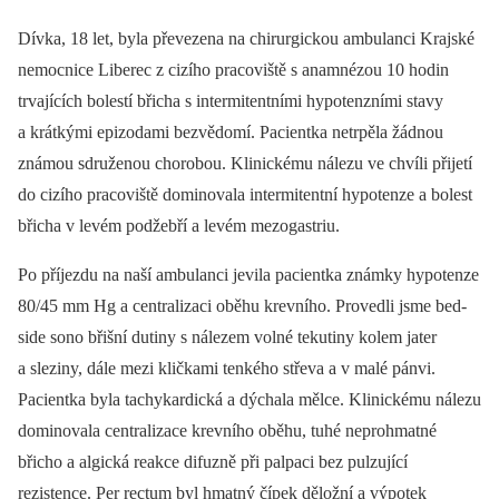
Dívka, 18 let, byla převezena na chirurgickou ambulanci Krajské
nemocnice Liberec z cizího pracoviště s anamnézou 10 hodin
trvajících bolestí břicha s intermitentními hypotenzními stavy
a krátkými epizodami bezvědomí. Pacientka netrpěla žádnou
známou sdruženou chorobou. Klinickému nálezu ve chvíli přijetí
do cizího pracoviště dominovala intermitentní hypotenze a bolest
břicha v levém podžebří a levém mezogastriu.
Po příjezdu na naší ambulanci jevila pacientka známky hypotenze
80/45 mm Hg a centralizaci oběhu krevního. Provedli jsme bed-
side sono břišní dutiny s nálezem volné tekutiny kolem jater
a sleziny, dále mezi kličkami tenkého střeva a v malé pánvi.
Pacientka byla tachykardická a dýchala mělce. Klinickému nálezu
dominovala centralizace krevního oběhu, tuhé neprohmatné
břicho a algická reakce difuzně při palpaci bez pulzující
rezistence. Per rectum byl hmatný čípek děložní a výpotek