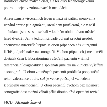
statistické chybě malých čísel, ale též díky technologickému
pokroku nejen v zobrazovacích metodách.
Aneuryzmata viscerálních tepen a mezi ně patřící aneu­ryzma
lienální arterie je diagnózou, která není příliš častá, ale v naší
ambulanci jsme se s ní setkali v krátkém období dvou měsíců
hned dvakrát. Jen v jednom případě byl náš prvotní úsudek
aneuryzma nitrobřišní tepny. V obou případech nás k urgentní
léčbě podpořil nález na sonografii. V obou případech jsme neměli
dostatek času k laboratornímu vyšetření pacientů v rámci
diferenciální diagnostiky a spoléhali jsme tak na klinické vyšetření
a sonografii. U obou zmíněných pacientů probíhala pooperační
rekonvalescence dobře, což je velice potěšující vzhledem
k průběhu onemocnění. U obou pacientů bychom bez možnosti
sonografie dost možná váhali příliš dlouho před operační revizí.
MUDr. Alexandr Škaryd