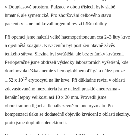
v Douglasově prostoru. Pulzace v obou tříslech byly slabě
hmatné, ale symetrické. Pro zhoršování celkového stavu
pacientky jsme indikovali urgentní revizi břišní dutiny.
Při operaci jsme nalezli velké haemoperitoneum cca 2–3 litry krve
a ojedinělá koagula. Krvácením byl postižen hlavně závěs
tenkého střeva. Slezina byl svráštělá, ale bez známky krvácení.
Perioperačně jsme obdrželi výsledky laboratorních vyšetření, kde
dominovala těžká anémie s hemoglobinem 47 g/l a nález pouze
12
1,52 x 10
erytrocytů na litr krve. Při důkladné revizi v oblasti
zdevastovaného mezenteria jsme nalezli prasklé aneuryzma ­
lienální tepny velikosti asi 10 x 20 mm. Provedli jsme
oboustrannou ligaci a. lienalis zevně od aneuryzmatu. Po
kompenzaci tlaku se dodatečně objevilo krvácení z oblasti sleziny,
proto jsme doplnili splenektomii.