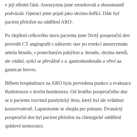
v její střední části. Aneuryzma jsme zresekovali a oboustranně
podvázali. Operaci jsme pojali jako slezinu-šetřící. Dále byl
pacient přeložen na oddělení ARO.
Po zlepšení celkového stavu pacienta jsme čtvrtý pooperační den
provedli CT angiografii s nálezem: stav po resekci aneuryzmatu
arteria lienalis, s ponechaným pahýlem a. lienalis, slezina menší,
ale vitální, sytící se převážně z a. gastroduodenalis a větví aa.
gastricae breves.
Během hospitalizace na ARO byla provedena punkce a evakuace
fluidotoraxu v levém hemitoraxu. Od šestého pooperačního dne
se u pacienta rozvinul paralytický ileus, který byl ale zvládnut
konzervativně. Laparotomie se zhojila per primam. Dvanáctý
pooperační den byl pacient přeložen na chirurgické oddělení
spádové nemocnice.