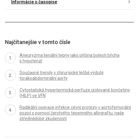
Informácie o časopise
Najčítanejšie v tomto čísle
Aneuryzma lienální tepny jako příčina bolesti břicha
s hypotenzí
Současné trendy v chirurgické léčbě výdutě
torakoabdominální aorty
Cytostatická hypertermická perfuze izolované končetiny
(HILP) ve VFN
Radikální operace infekce cévní protézy v aortofemorální
pozici s pomocí čerstvého tepenného allograftu: naše
střednědobé zkušenosti