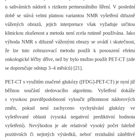
u salivárních nádorů s rizikem perineurálního šíření. V poslední
době se stává velmi platnou variantou NMR vyšetření difuzně
vážených obrazů, jejich interpretace však vyžaduje určitou
klinickou zkušenost a metoda není zcela rutinně používána. Jako
výhoda NMR s difuzně váženými obrazy se uvádí i skutečnost,
že lze tuto zobrazovací metodu použít k posouzení efektu
onkologické léčby dříve, než by bylo možno použít PET-CT (zde
se doporučuje odstup 3–4 měsíců) [21].
PET-CT s využitím značené glukózy ([FDG]-PET-CT) je nyní již
běžnou součástí sledovacího algoritmu. Vyšetření dokáže
s vysokou pravděpodobností vyloučit přítomnost nádorových
změn, pokud není zachyceno vychytávání glukózy ve
vyšetřované oblasti (vysoká negativní prediktivní hodnota
vyšetření). Nevýhodou je ale relativně vysoký počet falešně
pozitivních či nejistých výsledků, neboť reziduální zánětlivé