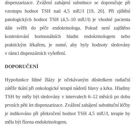
dispenzarizace. Zvážení zahájení substituce se doporučuje při
vzestupu hodnot TSH nad 4,5 mIU/l [19, 20]. Při zjištění
patologických hodnot TSH (4,5–10 mIU/l) je vhodné pacienta
dále svěřit do péče endokrinologa. Pokud není zajištěno
kontrolování hormonálních hladin endokrinologem nebo
praktickým lékařem, je nutné, aby byly hodnoty sledovány
v rámci dispenzárních vyšetření.
DOPORUČENÍ
Hypofunkce štítné žlázy je očekávaným důsledkem radiační
zátěže tkání při onkologické terapii nádorů hlavy a krku. Hladiny
TSH by měly být sledovány v intervalech 6–12 měsíců po dobu
prvních pěti let dispenzarizace. Zvážení zahájení substituční léčby
je indikováno při překročení hodnot TSH 4,5 mIU/l, terapie by
měla být řízena endokrinologem.