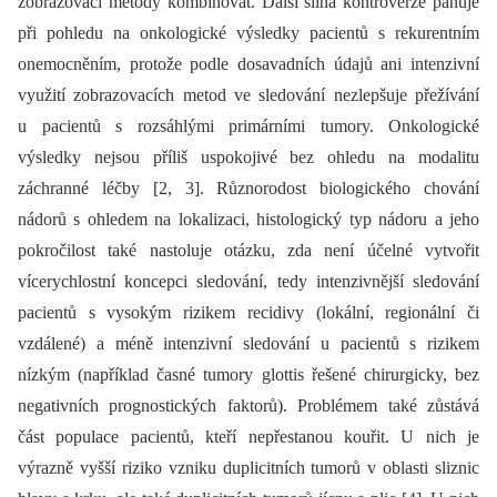
zobrazovací metody kombinovat. Další silná kontroverze panuje
při pohledu na onkologické výsledky pacientů s rekurentním
onemocněním, protože podle dosavadních údajů ani intenzivní
využití zobrazovacích metod ve sledování nezlepšuje přežívání
u pacientů s rozsáhlými primárními tumory. Onkologické
výsledky nejsou příliš uspokojivé bez ohledu na modalitu
záchranné léčby [2, 3]. Různorodost bio­logického chování
nádorů s ohledem na lokalizaci, histologický typ nádoru a jeho
pokročilost také nastoluje otázku, zda není účelné vytvořit
vícerychlostní koncepci sledování, tedy intenzivnější sledování
pacientů s vysokým rizikem recidivy (lokální, regionální či
vzdálené) a méně intenzivní sledování u pacientů s rizikem
nízkým (například časné tumory glottis řešené chirurgicky, bez
negativních prognostických faktorů). Problémem také zůstává
část populace pacientů, kteří nepřestanou kouřit. U nich je
výrazně vyšší riziko vzniku duplicitních tumorů v oblasti sliznic