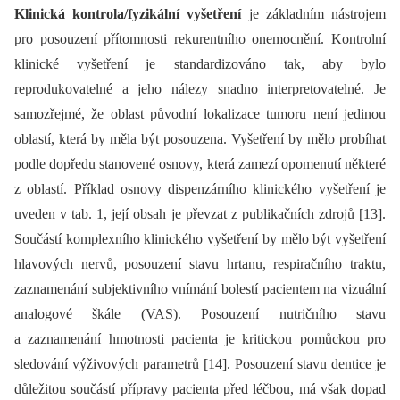
Klinická kontrola/fyzikální vyšetření
je základním nástrojem
pro posouzení přítomnosti rekurentního onemocnění. Kontrolní
klinické vyšetření je standardizováno tak, aby bylo
reprodukovatelné a jeho nálezy snadno interpretovatelné. Je
samozřejmé, že oblast původní lokalizace tumoru není jedinou
oblastí, která by měla být posouzena. Vyšetření by mělo probíhat
podle dopředu stanovené osnovy, která zamezí opomenutí ně­kte­ré
z oblastí. Příklad osnovy dispenzárního klinického vyšetření je
uveden v tab. 1, její obsah je převzat z publikačních zdrojů [13].
Součástí komplexního klinického vyšetření by mělo být vyšetření
hlavových nervů, posouzení stavu hrtanu, respiračního traktu,
zaznamenání subjektivního vnímání bolestí pacientem na vizuální
analogové škále (VAS). Posouzení nutričního stavu
a zaznamenání hmotnosti pacienta je kritickou pomůckou pro
sledování výživových parametrů [14]. Posouzení stavu dentice je
důležitou součástí přípravy pacienta před léčbou, má však dopad