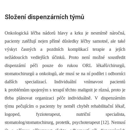
Složení dispenzárních týmů
Onkologická léčba nádorů hlavy a krku je nesmírně náročná,
pacienty zatěžují nejen přímé důsledky léčby samotné, ale také
výskyt časných a pozdních komplikací terapie a jejích
nežádoucích vedlejších účinků. Proto není možné soustředit
dispenzární péči pouze do rukou ORL lékařů/chirurgů,
stomatochirurgů a onkologů, ale musí se na ní podílet i odborníci
dalších specializací. Individuální vnímavost pacientů
k problémům spojeným s terapií těchto malignit je různá, proto je
třeba plánovat organizaci péče individuálně. V dispenzárním
týmu pečujícím o pacienty by neměl chybět rehabilitační lékař,
logoped, fyzioterapeut, nutriční specialista,
stomatolog/stomatochirurg, protetik, psychoterapeut [12]. Nemusí