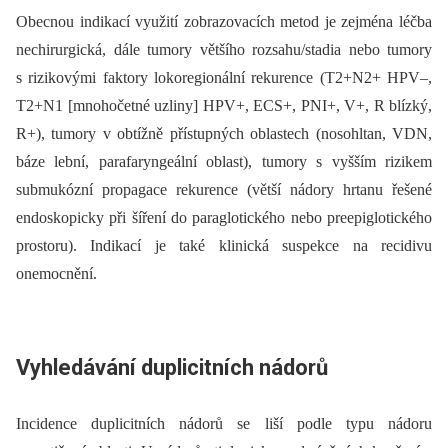
Obecnou indikací využití zobrazovacích metod je zejména léčba
nechirurgická, dále tumory většího rozsahu/stadia nebo tumory
s rizikovými faktory lokoregionální rekurence (T2+N2+ HPV–,
T2+N1 [mnohočetné uzliny] HPV+, ECS+, PNI+, V+, R blízký,
R+), tumory v obtížně přístupných oblastech (nosohltan, VDN,
báze lební, parafaryngeální oblast), tumory s vyšším rizikem
submukózní propagace rekurence (větší nádory hrtanu řešené
endoskopicky při šíření do paraglotického nebo preepiglotického
prostoru). Indikací je také klinická suspekce na recidivu
onemocnění.
Vyhledávání duplicitních nádorů
Incidence duplicitních nádorů se liší podle typu nádoru