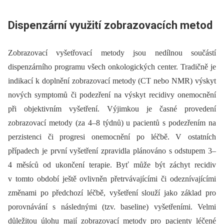
Dispenzární využití zobrazovacích metod
Zobrazovací vyšetřovací metody jsou nedílnou součástí
dispenzárního programu všech onkologických center. Tradičně je
indikací k doplnění zobrazovací metody (CT nebo NMR) výskyt
nových symptomů či podezření na výskyt recidivy onemocnění
při objektivním vyšetření. Výjimkou je časné provedení
zobrazovací metody (za 4–8 týdnů) u pacientů s podezřením na
perzistenci či progresi onemocnění po léčbě. V ostatních
případech je první vyšetření zpravidla plánováno s odstupem 3–
4 měsíců od ukončení terapie. Byť může být záchyt recidiv
v tomto období ještě ovlivněn přetrvávajícími či odeznívajícími
změnami po předchozí léčbě, vyšetření slouží jako základ pro
porovnávání s následnými (tzv. baseline) vyšetřeními. Velmi
důležitou úlohu mají zobrazovací metody pro pacienty léčené