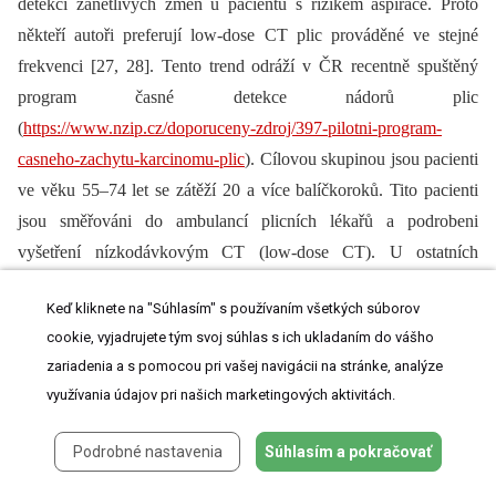
detekci zánětlivých změn u pacientů s rizikem aspirace. Proto
někteří autoři preferují low-dose CT plic prováděné ve stejné
frekvenci [27, 28]. Tento trend odráží v ČR recentně spuštěný
program časné detekce nádorů plic
(
https://www.nzip.cz/doporuceny-zdroj/397-pilotni-program-
casneho-zachytu-karcinomu-plic
). Cílovou skupinou jsou pacienti
ve věku 55–74 let se zátěží 20 a více balíčkoroků. Tito pacienti
jsou směřováni do ambulancí plicních lékařů a podrobeni
vyšetření nízkodávkovým CT (low-dose CT). U ostatních
pacientů může být indikace tohoto vyšetření zvažována
Keď kliknete na "Súhlasím" s používaním všetkých súborov
individuálně.
cookie, vyjadrujete tým svoj súhlas s ich ukladaním do vášho
Významným nástrojem pro detekci slizničních duplicitních
zariadenia a s pomocou pri vašej navigácii na stránke, analýze
nádorů v oblasti sliznic horního aerodigestivního traktu je
využívania údajov pri našich marketingových aktivitách.
i videoendoskopické vyšetření s využitím zobrazení filtrovaným
Podrobné nastavenia
Súhlasím a pokračovať
světlem [29]. Pokud je dostupné, mělo by být u pacientů
s klasickými rizikovými faktory využíváno při dispenzárních