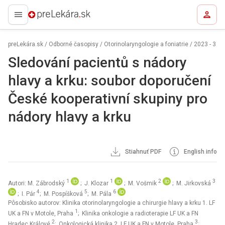
preLekára.sk
preLekára.sk
/
Odborné časopisy
/
Otorinolaryngologie a foniatrie
/
2023 - 3
Sledování pacientů s nádory
hlavy a krku: soubor doporučení
České kooperativní skupiny pro
nádory hlavy a krku
Stiahnuť PDF
English info
1
1
2
3
Autori: M. Zábrodský
; J. Klozar
; M. Vošmik
; M. Jirkovská
4
5
6
; I. Pár
; M. Pospíšková
; M. Pála
Pôsobisko autorov: Klinika otorinolaryngologie a chirurgie hlavy a krku 1. LF
1
UK a FN v Motole, Praha
; Klinika onkologie a radioterapie LF UK a FN
2
3
Hradec Králové
; Onkologická klinika 2. LF UK a FN v Motole, Praha
;