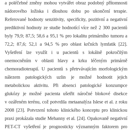
a poléčebné změny mohou vytvářet obraz podobný přítomnosti
nádorového ložiska i dlouhou dobu po ukončení terapie.
Referované hodnoty senzitivity, specificity, pozitivní a negativní
prediktivní hodnoty ze studie hodnotící více než 2 300 pacientů
byly 79,9; 87,5; 58,6 a 95,1 % pro lokalitu primárního tumoru a
72,2; 87,6; 52,1 a 94,5 % pro oblast krčních lymfatik [22].
Vyšetření lze využít i u pacientů s lokálně pokročilým
onemocněním v oblasti hlavy a krku léčeným primárně
chemoradioterapií. U pacientů s přetrvávajícím morfologickým
nálezem patologických uzlin je možné hodnotit jejich
metabolickou aktivitu. Při absenci patologické konzumpce
glukózy je možné pacienta ušetřit náročné blokové disekce
v ozářeném terénu, což potvrdila metaanalýza Islese et al. z roku
2008 [23]. Potvrzení tohoto klinického konceptu pro klinickou
praxi prokázala studie Mehanny et al. [24]. Opakovaně negativní
PET-CT vyšetření je prognosticky významným faktorem pro