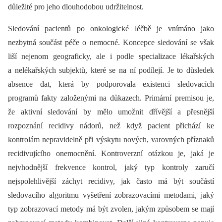
důležité pro jeho dlouhodobou udržitelnost.
Sledování pacientů po onkologické léčbě je vnímáno jako
nezbytná součást péče o nemocné. Koncepce sledování se však
liší nejenom geograficky, ale i podle specializace lékařských
a nelékařských subjektů, které se na ní podílejí. Je to důsledek
absence dat, která by podporovala existenci sledovacích
programů fakty založenými na důkazech. Primární premisou je,
že aktivní sledování by mělo umožnit dřívější a přesnější
rozpoznání recidivy nádorů, než když pacient přichází ke
kontrolám nepravidelně při výskytu nových, varovných příznaků
recidivujícího onemocnění. Kontroverzní otázkou je, jaká je
nejvhodnější frekvence kontrol, jaký typ kontroly zaručí
nejspolehlivější záchyt recidivy, jak často má být součástí
sledovacího algoritmu vyšetření zobrazovacími metodami, jaký
typ zobrazovací metody má být zvolen, jakým způsobem se mají