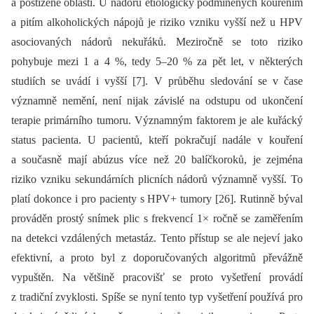
a postižené oblasti. U nádorů etiologicky podmíněných kouřením
a pitím alkoholických nápojů je riziko vzniku vyšší než u HPV
asociovaných nádorů nekuřáků. Meziročně se toto riziko
pohybuje mezi 1 a 4 %, tedy 5–20 % za pět let, v ně­kte­rých
studiích se uvádí i vyšší [7]. V průběhu sledování se v čase
významně nemění, není nijak závislé na odstupu od ukončení
terapie primárního tumoru. Významným faktorem je ale kuřácký
status pacienta. U pacientů, kteří pokračují nadále v kouření
a současně mají abúzus více než 20 balíčkoroků, je zejména
riziko vzniku sekundárních plicních nádorů významně vyšší. To
platí dokonce i pro pacienty s HPV+ tumory [26]. Rutinně býval
prováděn prostý snímek plic s frekvencí 1× ročně se zaměřením
na detekci vzdálených metastáz. Tento přístup se ale nejeví jako
efektivní, a proto byl z doporučovaných algoritmů převážně
vypuštěn. Na většině pracovišť se proto vyšetření provádí
z tradiční zvyklosti. Spíše se nyní tento typ vyšetření používá pro