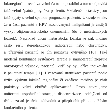
lokoregionální recidiva velmi často inoperabilní a tomu odpovídá
také velmi špatná prognóza pacientů. Vzdálené metastázy jsou
také spjaty s velmi špatnou prognózou pacientů. Ukazuje se ale,
že u části pacientů s HPV asociovanými malignitami je častější
výskyt oligometastatického onemocnění (do 5 metastatických
ložisek). Například plicní metastatická ložiska je pak možno
často řešit stereotaktickou radioterapií nebo chirurgicky,
a přežívání pacientů je tím pozitivně ovlivněno [10]. Také
moderní kombinace systémové terapie s imunoterapií zlepšuje
onkologické výsledky pacientů, kteří by byli dříve indikováni
k paliativní terapii [11]. Uvažovaná stratifikace pacientů podle
rizika výskytu lokální, regionální či vzdálené recidivy je však
prakticky velmi obtížně aplikovatelná. Proto navrhujeme
uniformní uspořádání strategie dispenzarizace, odchýlení od
těchto zásad je třeba zdůvodnit a přizpůsobit přímo potřebám
konkrétního pacienta.