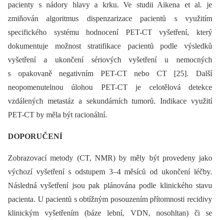
pacienty s nádory hlavy a krku. Ve studii Aikena et al. je
zmiňován algoritmus dispenzarizace pacientů s využitím
specifického systému hodnocení PET-CT vyšetření, který
dokumentuje možnost stratifikace pacientů podle výsledků
vyšetření a ukončení sériových vyšetření u nemocných
s opakovaně negativním PET-CT nebo CT [25]. Další
neopomenutelnou úlohou PET-CT je celotělová detekce
vzdálených metastáz a sekundárních tumorů. Indikace využití
PET-CT by měla být racionální.
DOPORUČENÍ
Zobrazovací metody (CT, NMR) by měly být provedeny jako
výchozí vyšetření s odstupem 3–4 měsíců od ukončení léčby.
Následná vyšetření jsou pak plánována podle klinického stavu
pacienta. U pacientů s obtížným posouzením přítomnosti recidivy
klinickým vyšetřením (báze lební, VDN, nosohltan) či se