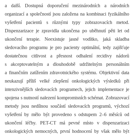
a další. Dostupná doporučení mezinárodních a národních
organizací a společností jsou založena na kombinaci fyzikálního
vyšetření pacientů s různými typy zobrazovacích metod.
Dispenzarizace je zpravidla ukončena po uběhnutí pěti let od
ukončení terapie. Neexistuje jasné vodítko, jaká skladba
sledovacího programu je pro pacienty optimální, tedy zajišťuje
dostatečnou citlivost a přesnost odhalení recidivy nádorů
s akceptovatelným a dlouhodobě udržitelným personálním
a finančním zatížením zdravotnického systému. Objektivní data
neukazují příliš velké zlepšení onkologických výsledků při
intenzivnějších sledovacích programech, jejich implementace je
spojena s nutností nalezení kompromisních schémat. Zobrazovací
metody jsou nedílnou součástí sledovacích programů, výchozí
vyšetření by mělo být provedeno s odstupem 2–6 měsíců od
ukončení léčby. PET-CT má pevné místo v dispenzarizaci
onkologických nemocných, první hodnocení by však mělo být