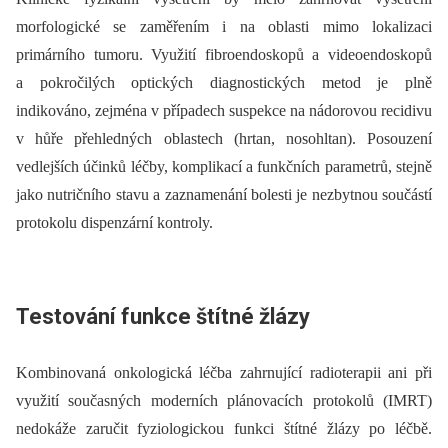
morfologické se zaměřením i na oblasti mimo lokalizaci
primárního tumoru. Využití fibroendoskopů a videoendoskopů
a pokročilých optických dia­gnostických metod je plně
indikováno, zejména v případech suspekce na nádorovou recidivu
v hůře přehledných oblastech (hrtan, nosohltan). Posouzení
vedlejších účinků léčby, komplikací a funkčních parametrů, stejně
jako nutričního stavu a zaznamenání bolesti je nezbytnou součástí
protokolu dispenzární kontroly.
Testování funkce štítné žlázy
Kombinovaná onkologická léčba zahrnující radioterapii ani při
využití současných moderních plánovacích protokolů (IMRT)
nedokáže zaručit fyziologickou funkci štítné žlázy po léčbě.