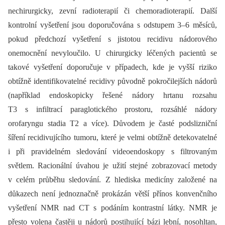
nechirurgicky, zevní radioterapií či chemoradioterapií. Další
kontrolní vyšetření jsou doporučována s odstupem 3–6 měsíců,
pokud předchozí vyšetření s jistotou recidivu nádorového
onemocnění nevyloučilo. U chirurgicky léčených pacientů se
takové vyšetření doporučuje v případech, kde je vyšší riziko
obtížně identifikovatelné recidivy původně pokročilejších nádorů
(například endoskopicky řešené nádory hrtanu rozsahu
T3 s infiltrací paraglotického prostoru, rozsáhlé nádory
orofaryngu stadia T2 a více). Důvodem je časté podslizniční
šíření recidivujícího tumoru, které je velmi obtížně detekovatelné
i při pravidelném sledování videoendoskopy s filtrovaným
světlem. Racionální úvahou je užití stejné zobrazovací metody
v celém průběhu sledování. Z hlediska medicíny založené na
důkazech není jednoznačně prokázán větší přínos konvenčního
vyšetření NMR nad CT s podáním kontrastní látky. NMR je
přesto volena častěji u nádorů postihující bázi lební, nosohltan,