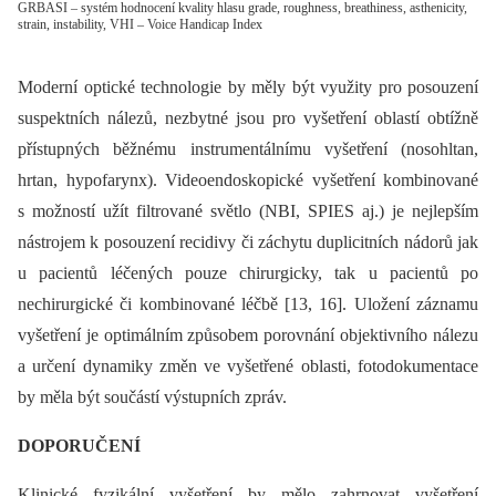
GRBASI – systém hodnocení kvality hlasu grade, roughness, breathiness, asthenicity,
strain, instability, VHI – Voice Handicap Index
Moderní optické technologie by měly být využity pro posouzení
suspektních nálezů, nezbytné jsou pro vyšetření oblastí obtížně
přístupných běžnému instrumentálnímu vyšetření (nosohltan,
hrtan, hypofarynx). Videoendoskopické vyšetření kombinované
s možností užít filtrované světlo (NBI, SPIES aj.) je nejlepším
nástrojem k posouzení recidivy či záchytu duplicitních nádorů jak
u pacientů léčených pouze chirurgicky, tak u pacientů po
nechirurgické či kombinované léčbě [13, 16]. Uložení záznamu
vyšetření je optimálním způsobem porovnání objektivního nálezu
a určení dynamiky změn ve vyšetřené oblasti, fotodokumentace
by měla být součástí výstupních zpráv.
DOPORUČENÍ
Klinické fyzikální vyšetření by mělo zahrnovat vyšetření