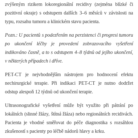
zvýšeným rizikem lokoregionální recidivy (zejména blízké či
pozitivní okraje) s odstupem dalších 3–6 měsíců v závislosti na
typu, rozsahu tumoru a klinickém stavu pacienta.
Pozn.: U pacientů s podezřením na perzistenci či progresi tumoru
po ukončení léčby je provedení zobrazovacího vyšetření
indikováno časně, a to s odstupem 4–8 týdnů od jejího ukončení,
v ně­kte­rých případech i dříve.
PET-CT je nejvhodnějším nástrojem pro hodnocení efektu
nechirurgické terapie. Při indikaci PET-CT je nutno dodržet
odstup alespoň 12 týdnů od ukončení terapie.
Ultrasonografické vyšetření může být využito při pátrání po
lokálních (slinné žlázy, štítná žláza) nebo regionálních recidivách.
Pacienta je vhodné směřovat do péče dia­gnostika s rozsáhlou
zkušeností s pacienty po léčbě nádorů hlavy a krku.