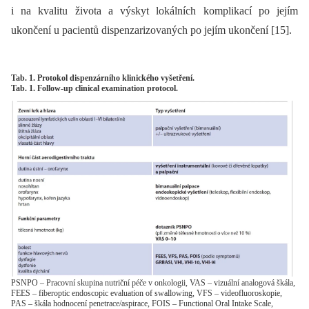
i na kvalitu života a výskyt lokálních komplikací po jejím
ukončení u pacientů dispenzarizovaných po jejím ukončení [15].
Tab. 1. Protokol dispenzárního klinického vyšetření.
Tab. 1. Follow-up clinical examination protocol.
PSNPO – Pracovní skupina nutriční péče v onkologii, VAS – vizuální analogová škála,
FEES – fiberoptic endoscopic evaluation of swallowing, VFS – videofluoroskopie,
PAS – škála hodnocení penetrace/aspirace, FOIS – Functional Oral Intake Scale,