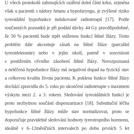
U všech protokolů zahrnujících ozáření dolní části krku, zejména
však u pacientů s nádory hrtanu a hypofaryngu, je zvýšené riziko
tyreoidální hypofunkce indukované radioterapií [17]. Podle
současných poznatků je při podání dávky 44 Gy pravděpodobné,
že 50 % pacientů bude trpět sníženou funkcí štítné žlázy. Tento
problém dále akcentuje zásah na štítné žláze (parciální
tyreoidektomie) nebo v jejím okolí, patrně v souvislosti
s postižením cévního zásobení štítné žlázy. Nerozpoznaná
a neléčená hypofunkce žlázy má negativní dopad na fyzický stav
a celkovou kvalitu života pacienta. K poklesu funkce štítné žlázy
dochází zpravidla do 5. roku po ukončení radioterapie s maximem
výskytu mezi 2. a 3. rokem. Sledování tyreoidálních funkcí je
proto nezbytnou součástí dispenzarizace [18]. Substituční léčba
hypofunkce štítné žlázy může stav normalizovat, proto se
doporučuje pravidelné sledování hodnoty tyreotropního hormonu,
ideálně v 6–12měsíčních intervalech po dobu prvních 5 let