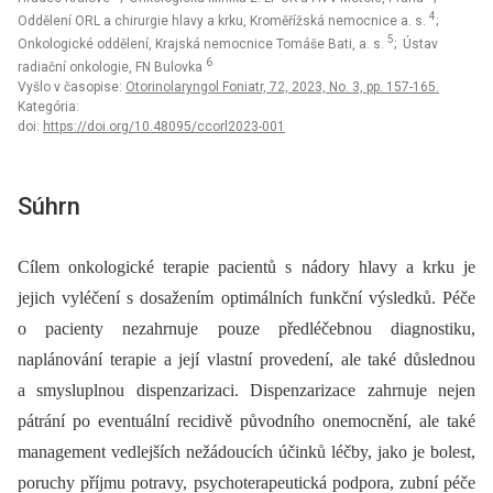
4
Oddělení ORL a chirurgie hlavy a krku, Kroměřížská nemocnice a. s.
;
5
Onkologické oddělení, Krajská nemocnice Tomáše Bati, a. s.
; Ústav
6
radiační onkologie, FN Bulovka
Vyšlo v časopise:
Otorinolaryngol Foniatr, 72, 2023, No. 3, pp. 157-165.
Kategória:
doi:
https://doi.org/10.48095/ccorl2023-001
Súhrn
Cílem onkologické terapie pacientů s nádory hlavy a krku je
jejich vyléčení s dosažením optimálních funkční výsledků. Péče
o pacienty nezahrnuje pouze předléčebnou dia­gnostiku,
naplánování terapie a její vlastní provedení, ale také důslednou
a smysluplnou dispenzarizaci. Dispenzarizace zahrnuje nejen
pátrání po eventuální recidivě původního onemocnění, ale také
management vedlejších nežádoucích účinků léčby, jako je bolest,
poruchy příjmu potravy, psychoterapeutická podpora, zubní péče