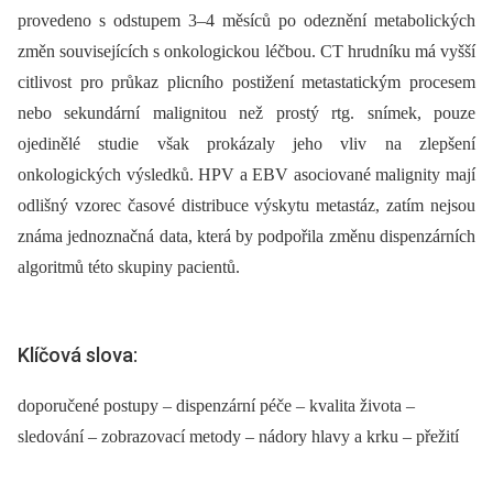
provedeno s odstupem 3–4 měsíců po odeznění metabolických
změn souvisejících s onkologickou léčbou. CT hrudníku má vyšší
citlivost pro průkaz plicního postižení metastatickým procesem
nebo sekundární malignitou než prostý rtg. snímek, pouze
ojedinělé studie však prokázaly jeho vliv na zlepšení
onkologických výsledků. HPV a EBV asociované malignity mají
odlišný vzorec časové distribuce výskytu metastáz, zatím nejsou
známa jednoznačná data, která by podpořila změnu dispenzárních
algoritmů této skupiny pacientů.
Klíčová slova:
doporučené postupy – dispenzární péče – kvalita života –
sledování – zobrazovací metody – nádory hlavy a krku – přežití