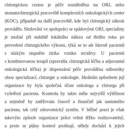
chirurgickou cestou je péče soustředěna na ORL nebo
stomatochirurgická pracoviště komplexních onkologických center
(KOC), případně na další pracoviště, kde byl chirurgický zákrok
prováděn. Sledování ve spolupráci se spádovými ORL specialisty
je možné při stabilitě lokálního nálezu od třetího roku po
provedení chirurgického výkonu, týká se to ale hlavně pacientů
s nízkým stupněm rizika vzniku recidivy. U pacientů
s kombinovanou terapií (zpravidla chirurgická léčba a adjuvantní
onkologická léčba) je dispenzární péče prováděna odborníky
obou specializací, chirurgie a onkologie. Ideálním způsobem její
organizace by byla společná účast onkologa a chirurga při
vyšetření pacienta. Kontrola by takto měla nejvyšší výtěžnost
a nejméně by zatěžovala časově a finančně jak samotného
pacienta, tak celý zdravotnický systém. V běžné praxi je však
takovýto způsob organizace práce velmi těžko realizovatelný,
a proto se plány kontrol prolínají, někdy dochází k jejich