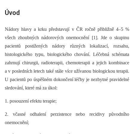
Úvod
Nádory hlavy a krku představují v ČR ročně přibližně 4–5 %
všech zhoubných nádorových onemocnění [1]. Jde o skupinu
pacientů postižených nádory různých lokalizací, rozsahu,
histologického typu, bio­logického chování. Léčebná schémata
zahrnují chirurgii, radioterapii, chemoterapii a jejich kombinace
a v posledních letech také stále více užívanou bio­logickou terapii.
U pacientů po úspěšném dokončení léčby je nezbytné pravidelné
sledování, které má za úkol:
1. posouzení efektu terapie;
2. včasné odhalení perzistence nebo recidivy původního
onemocnění;