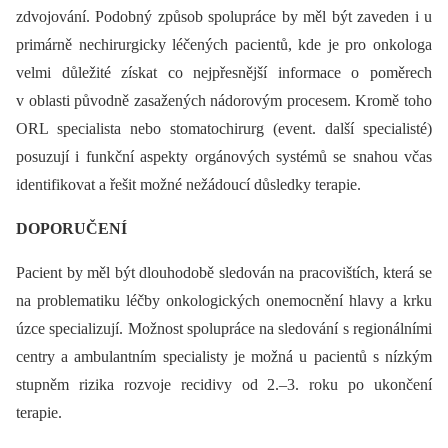
zdvojování. Podobný způsob spolupráce by měl být zaveden i u
primárně nechirurgicky léčených pacientů, kde je pro onkologa
velmi důležité získat co nejpřesnější informace o poměrech
v oblasti původně zasažených nádorovým procesem. Kromě toho
ORL specialista nebo stomatochirurg (event. další specialisté)
posuzují i funkční aspekty orgánových systémů se snahou včas
identifikovat a řešit možné nežádoucí důsledky terapie.
DOPORUČENÍ
Pacient by měl být dlouhodobě sledován na pracovištích, která se
na problematiku léčby onkologických onemocnění hlavy a krku
úzce specializují. Možnost spolupráce na sledování s regionálními
centry a ambulantním specialisty je možná u pacientů s nízkým
stupněm rizika rozvoje recidivy od 2.–3. roku po ukončení
terapie.