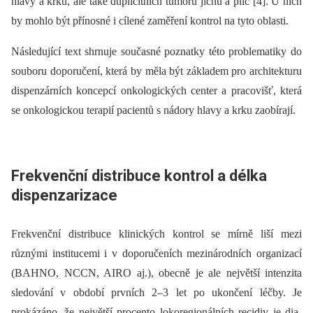
hlavy a krku, ale také duplicitních tumorů jícnu a plic [4]. U nich
by mohlo být přínosné i cílené zaměření kontrol na tyto oblasti.
Následující text shrnuje současné poznatky této problematiky do
souboru doporučení, která by měla být základem pro architekturu
dispenzárních koncepcí onkologických center a pracovišť, která
se onkologickou terapií pacientů s nádory hlavy a krku zaobírají.
Frekvenční distribuce kontrol a délka
dispenzarizace
Frekvenční distribuce klinických kontrol se mírně liší mezi
různými institucemi i v doporučeních mezinárodních organizací
(BAHNO, NCCN, AIRO aj.), obecně je ale největší intenzita
sledování v období prvních 2–3 let po ukončení léčby. Je
prokázáno, že největší procento lokoregionálních recidiv je dia­