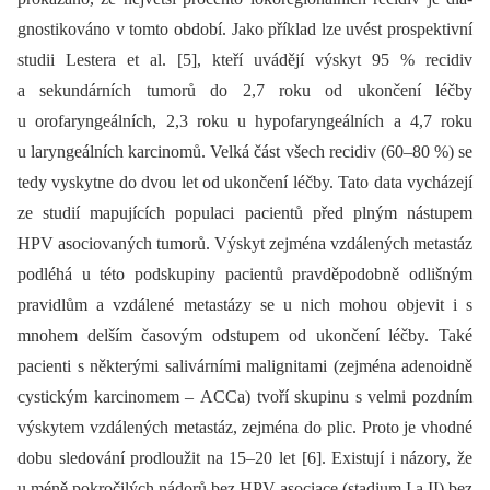
gnostikováno v tomto období. Jako příklad lze uvést prospektivní
studii Lestera et al. [5], kteří uvádějí výskyt 95 % recidiv
a sekundárních tumorů do 2,7 roku od ukončení léčby
u orofaryngeálních, 2,3 roku u hypofaryngeálních a 4,7 roku
u laryngeálních karcinomů. Velká část všech recidiv (60–80 %) se
tedy vyskytne do dvou let od ukončení léčby. Tato data vycházejí
ze studií mapujících populaci pacientů před plným nástupem
HPV asociovaných tumorů. Výskyt zejména vzdálených metastáz
podléhá u této podskupiny pacientů pravděpodobně odlišným
pravidlům a vzdálené metastázy se u nich mohou objevit i s
mnohem delším časovým odstupem od ukončení léčby. Také
pacienti s ně­kte­rými salivárními malignitami (zejména adenoidně
cystickým karcinomem –⁠ ACCa) tvoří skupinu s velmi pozdním
výskytem vzdálených metastáz, zejména do plic. Proto je vhodné
dobu sledování prodloužit na 15–20 let [6]. Existují i názory, že
u méně pokročilých nádorů bez HPV asociace (stadium I a II) bez