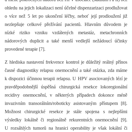
ohledu na jejich lokalizaci není účelné dispenzarizaci prodlužovat
o více než 5 let po ukončení léčby, neboť její prodloužení již
nezlepšuje celkové přežívání pacientů. Hlavním důvodem je
nízké riziko vzniku vzdálených metastáz, metachronních
nádorových duplicit a také menší vedlejší nežádoucí účinky
provedené terapie [7].
Z hlediska nastavení frekvence kontrol je důležitý reálný přínos
časné dia­gnostiky relapsu onemocnění a také otázka, zda máme
k dispozici účinnou terapii relapsu. U HPV asociovaných lézí je
pravděpodobnější úspěšná chirurgická resekce lokoregionální
recidivy onemocnění, v ně­kte­rých případech dokonce méně
invazivním transorálním/roboticky asistovaným přístupem [8].
Možnost chirurgické resekce je stále spojena s nejlepšími
výsledky lokálně či regionálně rekurentních onemocnění [9].
U rozsáhlých tumorů na hranici operability je však lokální či