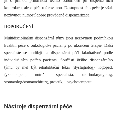
jít o přímou přítomnost těchto odborností při dispenzárních
kontrolách, ale o péči referovanou. Dostupnost této péče je však
nezbytnou nutností dobře prováděné dispenzarizace.
DOPORUČENÍ
Multidisciplinární dispenzární týmy jsou nezbytnou podmínkou
kvalitní péče o onkologické pacienty po ukončení terapie. Další
specialisté se podílejí na dispenzární péči fakultativně podle
individuálních potřeb pacienta. Součástí širšího dispenzárního
týmu by měl být rehabilitační lékař (dysfagiolog), logoped,
fyzioterapeut, nutriční specialista, otorinolaryngolog,
stomatolog/stomatochirurg, protetik, psychoterapeut.
Nástroje dispenzární péče