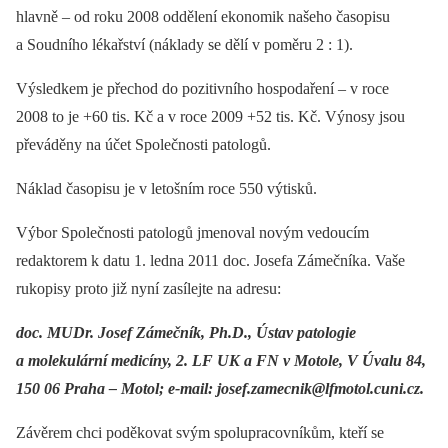
hlavně –⁠ od roku 2008 oddělení ekonomik našeho časopisu
a Soudního lékařství (náklady se dělí v poměru 2 : 1).
Výsledkem je přechod do pozitivního hospodaření –⁠ v roce
2008 to je +60 tis. Kč a v roce 2009 +52 tis. Kč. Výnosy jsou
převáděny na účet Společnosti patologů.
Náklad časopisu je v letošním roce 550 výtisků.
Výbor Společnosti patologů jmenoval novým vedoucím
redaktorem k datu 1. ledna 2011 doc. Josefa Zámečníka. Vaše
rukopisy proto již nyní zasílejte na adresu:
doc. MUDr. Josef Zámečník, Ph.D., Ústav patologie
a molekulární medicíny, 2. LF UK a FN v Motole, V Úvalu 84,
150 06 Praha –⁠ Motol; e-mail: josef.zamecnik@lfmotol.cuni.cz.
Závěrem chci poděkovat svým spolupracovníkům, kteří se