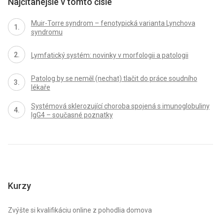
Najčítanejšie v tomto čísle
Muir-Torre syndrom – fenotypická varianta Lynchova
syndromu
Lymfatický systém: novinky v morfologii a patologii
Patolog by se neměl (nechat) tlačit do práce soudního
lékaře
Systémová sklerozující choroba spojená s imunoglobuliny
IgG4 – současné poznatky
Kurzy
Zvýšte si kvalifikáciu online z pohodlia domova