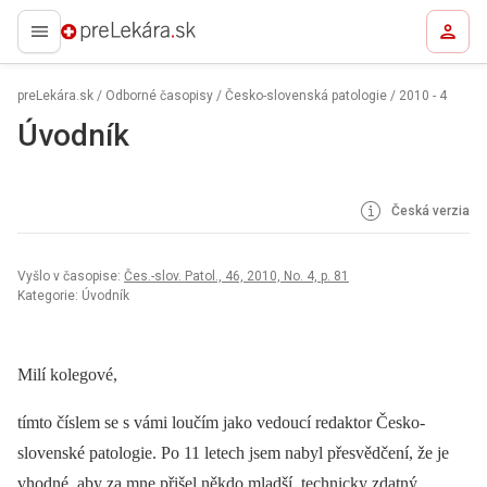
preLekára.sk
preLekára.sk
/
Odborné časopisy
/
Česko-slovenská patologie
/
2010 - 4
Úvodník
Česká verzia
Vyšlo v časopise:
Čes.-slov. Patol., 46, 2010, No. 4, p. 81
Kategorie: Úvodník
Milí kolegové,
tímto číslem se s vámi loučím jako vedoucí redaktor Česko-
slovenské patologie. Po 11 letech jsem nabyl přesvědčení, že je
vhodné, aby za mne přišel někdo mladší, technicky zdatný,