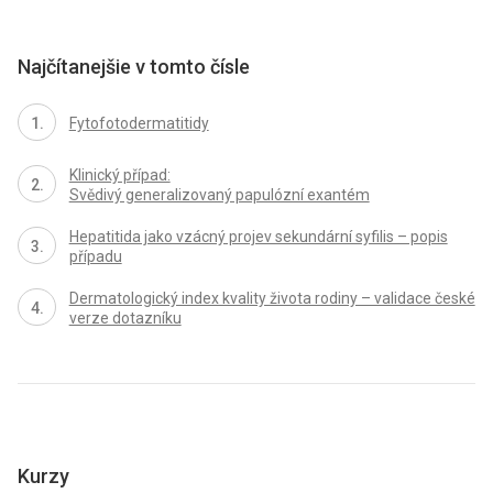
Najčítanejšie v tomto čísle
Fytofotodermatitidy
Klinický případ:
Svědivý generalizovaný papulózní exantém
Hepatitida jako vzácný projev sekundární syfilis – popis
případu
Dermatologický index kvality života rodiny – validace české
verze dotazníku
Kurzy