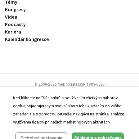
Témy
Kongresy
Videa
Podcasty
Kariéra
Kalendár kongresov
© 2008-2026 MeDitorial | ISSN 1803-6597
Stránky preLekára.sk sú určené výhradne odborníkom v zdravotníctve.
Čítajte
prehlásenie
a
Zásady spracovania osobných údajov
.
Keď kliknete na "Súhlasím" s používaním všetkých súborov
cookie, vyjadrujete tým svoj súhlas s ich ukladaním do vášho
zariadenia a s pomocou pri vašej navigácii na stránke, analýze
využívania údajov pri našich marketingových aktivitách.
Podrobné nastavenia
Súhlasím a pokračovať