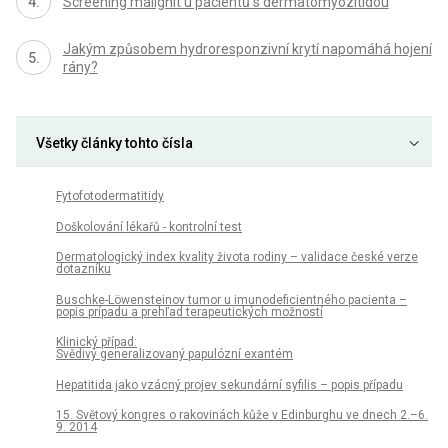
Screening malignit u pacientů s dermatomyozitidou
Jakým způsobem hydroresponzivní krytí napomáhá hojení
rány?
Všetky články tohto čísla
Fytofotodermatitidy
Doškolování lékařů - kontrolní test
Dermatologický index kvality života rodiny – validace české verze
dotazníku
Buschke-Löwensteinov tumor u imunodeficientného pacienta –
popis prípadu a prehľad terapeutických možností
Klinický případ:
Svědivý generalizovaný papulózní exantém
Hepatitida jako vzácný projev sekundární syfilis – popis případu
15. Světový kongres o rakovinách kůže v Edinburghu ve dnech 2.–6.
9. 2014