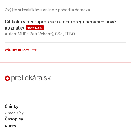
Zvýšte si kvalifikáciu online z pohodlia domova
Citikolín v neuroprotekcii a neuroregenerácii – nové
poznatky
NOVÝ KURZ
Autori: MUDr. Petr Výborný, CSc., FEBO
VŠETKY KURZY
preLekára.sk
Články
Z medicíny
Časopisy
Kurzy