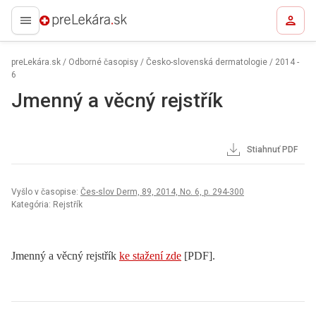
preLekára.sk
preLekára.sk
/
Odborné časopisy
/
Česko-slovenská dermatologie
/
2014 -
6
Jmenný a věcný rejstřík
Stiahnuť PDF
Vyšlo v časopise:
Čes-slov Derm, 89, 2014, No. 6, p. 294-300
Kategória: Rejstřík
Jmenný a věcný rejstřík
ke stažení zde
[PDF].